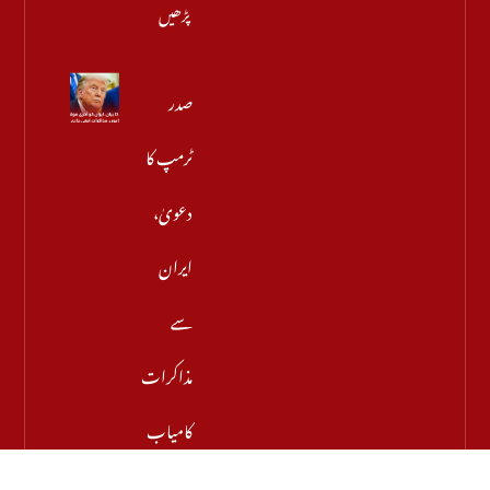
پڑھیں
صدر
ٹرمپ کا
دعویٰ،
ایران
سے
مذاکرات
کامیاب
ہوں