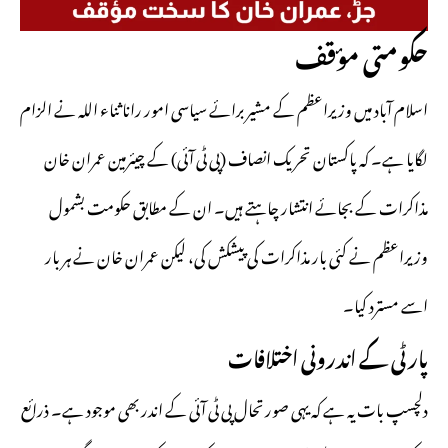
حکومتی مؤقف
اسلام آباد میں وزیراعظم کے مشیر برائے سیاسی امور رانا ثناء اللہ نے الزام
لگایا ہے۔ کہ پاکستان تحریک انصاف (پی ٹی آئی) کے چیئرمین عمران خان
مذاکرات کے بجائے انتشار چاہتے ہیں۔ ان کے مطابق حکومت بشمول
وزیراعظم نے کئی بار مذاکرات کی پیشکش کی، لیکن عمران خان نے ہر بار
اسے مسترد کیا۔
پارٹی کے اندرونی اختلافات
دلچسپ بات یہ ہے کہ یہی صورتحال پی ٹی آئی کے اندر بھی موجود ہے۔ ذرائع