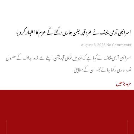
اسرائیلی آرمی چیف نے غزہ آپریشن جاری رکھنے کے عزم کا اظہار کر دیا
August 6, 2026
No Comments
اسرائیلی آرمی چیف نے کہا ہے کہ غزہ میں فوجی آپریشن اپنے طے شدہ اہداف کے حصول
تک جاری رکھا جائے گا۔ ان کے مطابق
مزید پڑھیں