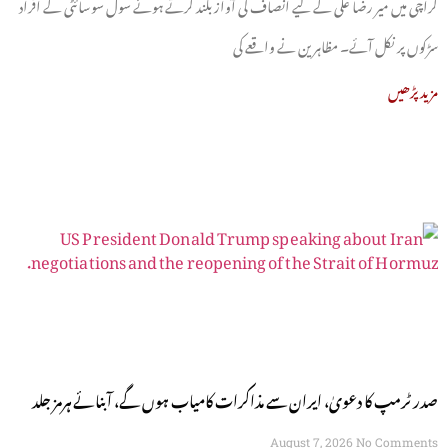
کراچی میں میر رضا علی کے لیے انصاف کی آواز بلند کرتے ہوئے سول سوسائٹی کے افراد
سڑکوں پر نکل آئے۔ مظاہرین نے واقعے کی
مزید پڑھیں
صدر ٹرمپ کا دعویٰ، ایران سے مذاکرات کامیاب ہوں گے، آبنائے ہرمز جلد
August 7, 2026
No Comments