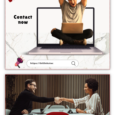
آبنائے
ہرمز جلد
کھل
جائے گی