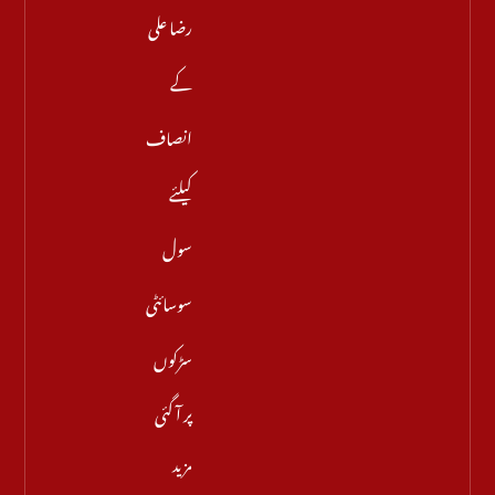
رضا علی
کے
انصاف
کیلئے
سول
سوسائٹی
سڑکوں
پر آ گئی
مزید