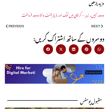
مزید پڑھیں
دودھ نہیں، زہر — کراچی میں نمک اور ڈیٹرجنٹ والا دودھ فروخت
PREVIOUS
NEXT
:دوسروں کے ساتھ اشتراک کریں
مقبول پوسٹس