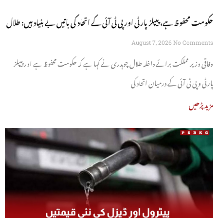
حکومت محفوظ ہے، پیپلز پارٹی اور پی ٹی آئی کے اتحاد کی باتیں بے بنیاد ہیں: طلال
چوہدری
August 7, 2026
No Comments
وفاقی وزیر مملکت برائے داخلہ طلال چوہدری نے کہا ہے کہ حکومت محفوظ ہے اور پیپلز
پارٹی و پی ٹی آئی کے درمیان اتحاد کی
مزید پڑھیں