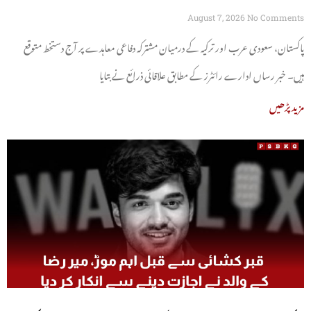
August 7, 2026
No Comments
پاکستان، سعودی عرب اور ترکیہ کے درمیان مشترکہ دفاعی معاہدے پر آج دستخط متوقع
ہیں۔ خبر رساں ادارے رائٹرز کے مطابق علاقائی ذرائع نے بتایا
مزید پڑھیں