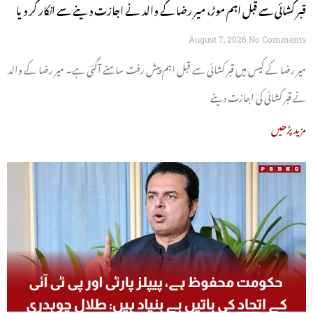
قبر کشائی سے قبل اہم موڑ، میر رضا کے والد نے اجازت دینے سے انکار کر دیا
August 7, 2026
No Comments
میر رضا کے کیس میں قبر کشائی سے قبل اہم پیش رفت سامنے آگئی ہے۔ میر رضا کے والد
نے قبر کشائی کی اجازت دینے
مزید پڑھیں