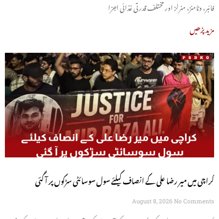
فائبر، وٹامنز، منرلز اور مختلف قدرتی غذائی اجزا
مزید پڑھیں
کراچی میں میر رضا علی کے انصاف کیلئے سول سوسائٹی سڑکوں پر آ گئی
August 8, 2026
No Comments