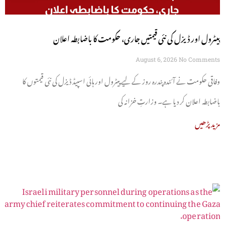
پیٹرول اور ڈیزل کی نئی قیمتیں جاری، حکومت کا باضابطہ اعلان
August 6, 2026
No Comments
وفاقی حکومت نے آئندہ پندرہ روز کے لیے پیٹرول اور ہائی اسپیڈ ڈیزل کی نئی قیمتوں کا
باضابطہ اعلان کر دیا ہے۔ وزارتِ خزانہ کی
مزید پڑھیں