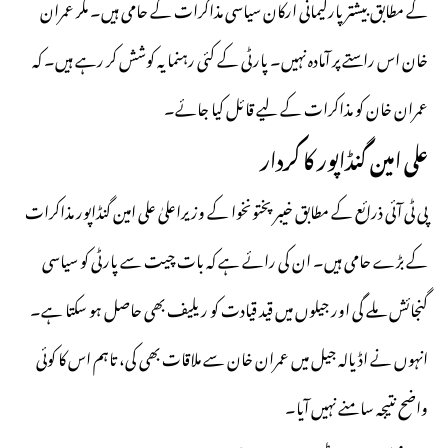
کے مطابق بیشتر پارلیمانی ارکان سیاسی مذاکرات کے حامی ہیں۔ مگر عمران
خان اس راستے پر آمادہ نہیں۔ پارٹی کے کئی رہنما یہ کوشش کر رہے ہیں۔ کہ
عمران خان کو مذاکرات کے لیے قائل کیا جائے۔
علی امین گنڈاپور کا کردار
پی ٹی آئی ذرائع کے مطابق خیبر پختونخوا کے
وزیراعلیٰ علی امین گنڈاپور
مذاکرات
کے بڑے حامی ہیں۔ ان کی رائے ہے کہ بات چیت سے پارٹی کو سیاسی
گنجائش ملے گی اور جیلوں میں قید قیادت کو ریلیف بھی حاصل ہو سکتا ہے۔
انہوں نے اڈیالہ جیل میں عمران خان سے ملاقات بھی کی، تاہم اس کا کوئی
واضح نتیجہ سامنے نہیں آیا۔