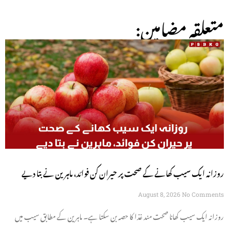
:متعلقہ مضامین
روزانہ ایک سیب کھانے کے صحت پر حیران کن فوائد، ماہرین نے بتا دیے
August 8, 2026
No Comments
روزانہ ایک سیب کھانا صحت مند غذا کا حصہ بن سکتا ہے۔ ماہرین کے مطابق سیب میں