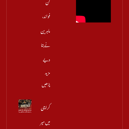
کن
فوائد،
ماہرین
نے بتا
دیے
مزید
پڑھیں
کراچی
میں میر