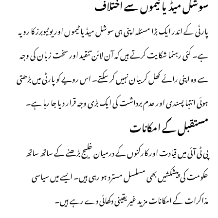
سوشل میڈیا ٹیموں سے اختلاف
پارٹی کے اندر ایک بڑا مسئلہ اپنی ہی سوشل میڈیا ٹیموں اور یوٹیوبرز کا رویہ
ہے۔ کئی رہنما شکایت کرتے ہیں کہ آن لائن تنقید اور سخت زبان کی وجہ
سے وہ اپنی رائے کھل کر بیان نہیں کر سکتے۔ اس رویے کو پارٹی میں بڑھتی
ہوئی انتہا پسندی اور عدم برداشت کی ایک بڑی وجہ قرار دیا جا رہا ہے۔
مستقبل کے امکانات
پی ٹی آئی میں قیادت اور کارکنوں کے درمیان خلیج بڑھنے کے ساتھ ساتھ
حکومت کی پیشکشیں بھی مسلسل مسترد ہو رہی ہیں۔ ایسے میں سیاسی
مذاکرات کے امکانات مزید غیر یقینی دکھائی دے رہے ہیں۔