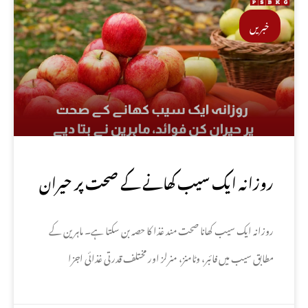
خبریں
روزانہ ایک سیب کھانے کے صحت پر حیران
کن فوائد، ماہرین نے بتا دیے
روزانہ ایک سیب کھانا صحت مند غذا کا حصہ بن سکتا ہے۔ ماہرین کے
مطابق سیب میں فائبر، وٹامنز، منرلز اور مختلف قدرتی غذائی اجزا