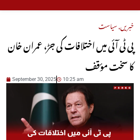
خبریں
,
سیاست
پی ٹی آئی میں اختلافات کی جڑ، عمران خان
کا سخت مؤقف
September 30, 2025
10:25 am