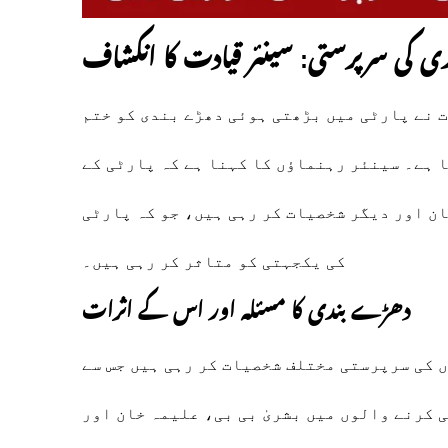
ی کی سرپرستی: سینئر قیادت کا انکشاف
ت نے پارٹی میں بڑھتی ہوئی دھڑے بندی کو ختم
 ہے۔ سینئر رہنماؤں کا کہنا ہے کہ پارٹی کے
ان اور دیگر شخصیات کر رہی ہیں، جو کہ پارٹی
کی یکجہتی کو متاثر کر رہی ہیں۔
دھڑے بندی کا مسئلہ اور اس کے اثرات
 کی سرپرستی مختلف شخصیات کر رہی ہیں جس سے
 کرنے والوں میں بشریٰ بی بی، علیمہ خان اور