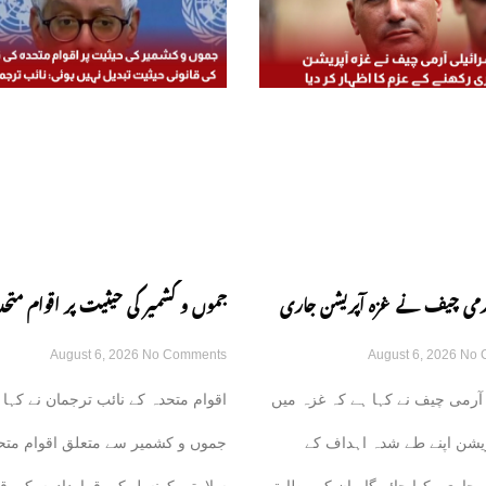
 آرمی چیف نے غزہ آپریشن جاری
جموں و کشمیر کی حیثیت پر اقوام متحد
August 6, 2026
No Comments
August 6, 2026
No 
زم کا اظہار کر دیا
قراردادوں کی قانونی حیثیت تبدیل نہی
آرمی چیف نے کہا ہے کہ غزہ میں
اقوام متحدہ کے نائب ترجمان نے کہا 
نائب ترجمان یو این
یشن اپنے طے شدہ اہداف کے
جموں و کشمیر سے متعلق اقوام متح