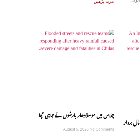
نونی
مزید پڑھیں
چلاس میں موسلادھار بارشوں نے تباہی مچا
مال بردار
August 5, 2026
No Comments
دی، مختلف حادثات میں 6 افراد جان سے