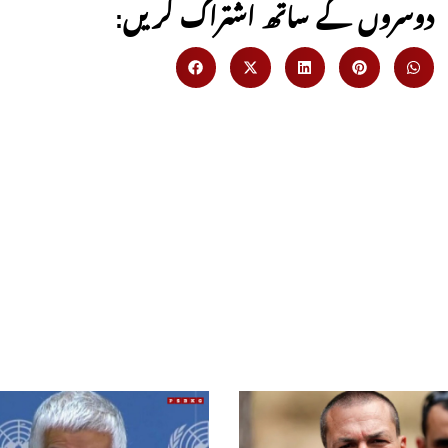
:دوسروں کے ساتھ اشتراک کریں