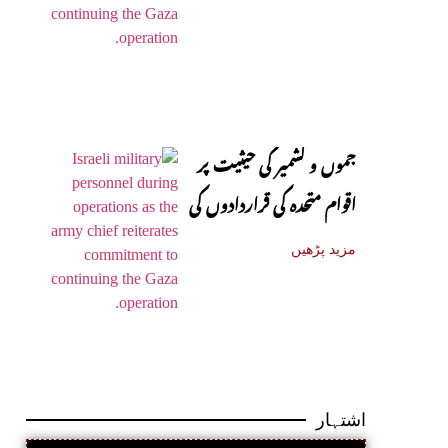
جموں و کشمیر کی حیثیت پر
اقوام متحدہ کی قراردادوں کی
قانونی حیثیت تبدیل نہیں
مزید پڑھیں
ہوئی: نائب ترجمان یو این
اشتہار