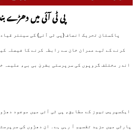
پی ٹی آئی میں دھڑے بند
پاکستان تحریک انصاف (پی ٹی آئی) کی سینئر قیاد
کرنے کے لیے عمران خان سے رابطہ کرنے کا فیصلہ کیا
اندر مختلف گروپوں کی سرپرستی بشریٰ بی بی، علیمہ خ
ایکسپریس نیوز کے مطابق، پی ٹی آئی میں موجود دھڑوں
پارٹی میں مزید تقسیم آ رہی ہے۔ ان دھڑوں کی سرپرستی