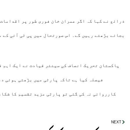
ذرائع نے کہا کہ اگر عمران خان فوری طور پر اقدامات 
بجائے بڑھتے رہیں گے۔ اس صورتحال میں پی ٹی آئی کے م
پاکستان تحریک انصاف کی سینئر قیادت نے ایک اہم ق
فیصلہ کیا ہے تاکہ پارٹی میں بڑھتی ہوئی دھ
کارروائی نہ کی گئی تو پارٹی مزید تقسیم کا شکار
NEXT