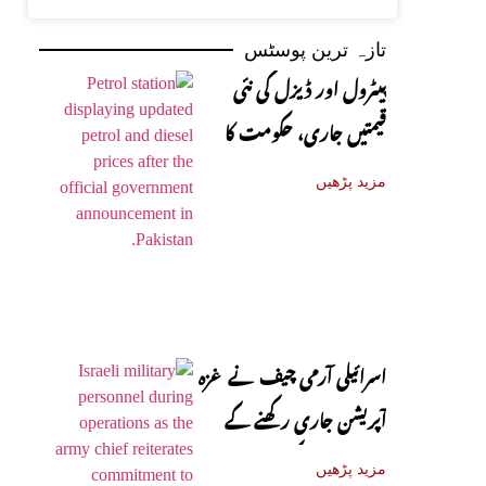
تازہ ترین پوسٹس
پیٹرول اور ڈیزل کی نئی
قیمتیں جاری، حکومت کا
باضابطہ اعلان
مزید پڑھیں
اسرائیلی آرمی چیف نے غزہ
آپریشن جاری رکھنے کے
عزم کا اظہار کر دیا
مزید پڑھیں