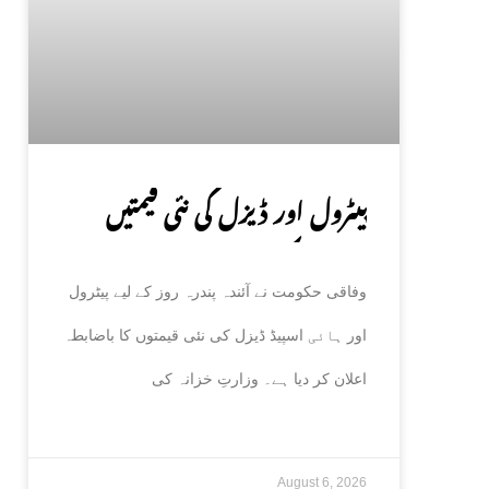
پیٹرول اور ڈیزل کی نئی قیمتیں
جاری، حکومت کا باضابطہ اعلان
وفاقی حکومت نے آئندہ پندرہ روز کے لیے پیٹرول
اور ہائی اسپیڈ ڈیزل کی نئی قیمتوں کا باضابطہ
اعلان کر دیا ہے۔ وزارتِ خزانہ کی
August 6, 2026