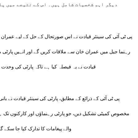
دیگر اہم شخصیات شامل ہیں۔ اس کے نتیجے میں پا
پی ٹی آئی کی سینئر قیادت نے اس صورتحال کے حل کے لیے عمران خ
رہنما جیل میں عمران خان سے ملاقات کریں گے اور انہیں پارٹی 
قیادت نے یہ فیصلہ کیا ہے تاکہ پارٹی کی وحدت ک
پی ٹی آئی کے ذرائع کے مطابق، پارٹی کی سینئر قیادت نے ب
مخصوص کمیٹی تشکیل دیں، جو پارٹی رہنماؤں اور کارکنوں تک ہدای
والے پیغامات کا تدارک کیا جا سکے 