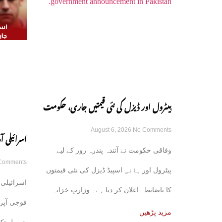
پیٹرول اور ڈیزل کی نئی قیمتیں جاری، حکومت
August 6, 2026
No Comments
کا باضابطہ اعلان
اسرائیلی
وفاقی حکومت نے آئندہ پندرہ روز کے لیے
Comments
رکھنے کے ع
پیٹرول اور ہائی اسپیڈ ڈیزل کی نئی قیمتوں
اسرائیلی 
کا باضابطہ اعلان کر دیا ہے۔ وزارتِ خزانہ
فوجی آپر
کی
مزید پڑھیں