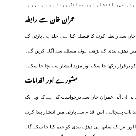
رٹی میں انتشار اور مسائل پیدا ہو رہے ہیں۔
عمران خان سے رابطہ
ان سے رابطہ کرنے کا فیصلہ کیا ہے۔ جلد ہی پارٹی کے
میں دھڑے بندی کے بڑھتے ہوئے مسئلے سے آگاہ کریں گے۔
و برقرار رکھا جا سکے اور مزید انتشار سے بچا جا سکے۔
مشورے اور اقدامات
انی پی ٹی آئی عمران خان سے درخواست کی ہے کہ وہ ایک
ات پہنچائے۔ اس اقدام سے پارٹی میں انتشار پیدا کرنے
گا اور اس کے ساتھ ہی دھڑے بندی کو ختم کیا جا سکے گا۔