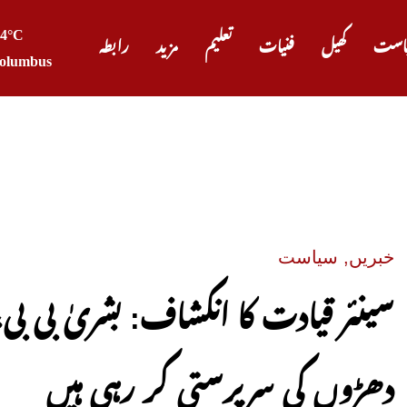
24°C
است
کھیل
فنیات
تعلیم
مزید
رابطہ
olumbus
پیٹرول ا
خبریں
,
سیاست
سینئر قیادت کا انکشاف: بشریٰ بی بی
دھڑوں کی سرپرستی کر رہی ہیں