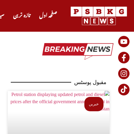
صفحہ اول
تازہ ترین
سی
مقبول پوسٹس
خبریں