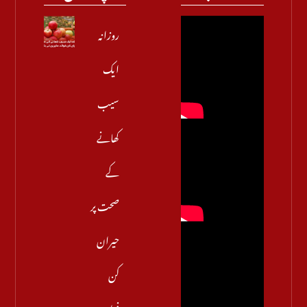
روزانہ
ایک
سیب
کھانے
کے
صحت پر
حیران
کن