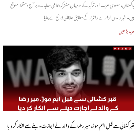
پاکستان، سعودی عرب اور ترکیہ کے درمیان مشترکہ دفاعی معاہدے پر آج دستخط متوقع
ہیں۔ خبر رساں ادارے رائٹرز کے مطابق علاقائی ذرائع نے بتایا
مزید پڑھیں
قبر کشائی سے قبل اہم موڑ، میر رضا کے والد نے اجازت دینے سے انکار کر دیا