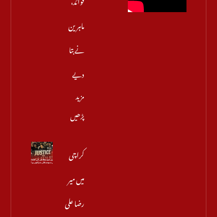
فوائد،
ماہرین
نے بتا
دیے
مزید
پڑھیں
کراچی
میں میر
رضا علی