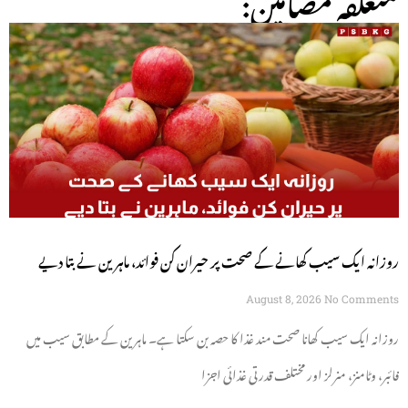
روزانہ ایک سیب کھانے کے صحت پر حیران کن فوائد، ماہرین نے بتا دیے
August 8, 2026
No Comments
روزانہ ایک سیب کھانا صحت مند غذا کا حصہ بن سکتا ہے۔ ماہرین کے مطابق سیب میں
فائبر، وٹامنز، منرلز اور مختلف قدرتی غذائی اجزا