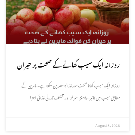
روزانہ ایک سیب کھانے کے صحت پر حیران
کن فوائد، ماہرین نے بتا دیے
روزانہ ایک سیب کھانا صحت مند غذا کا حصہ بن سکتا ہے۔ ماہرین کے
مطابق سیب میں فائبر، وٹامنز، منرلز اور مختلف قدرتی غذائی اجزا
August 8, 2026