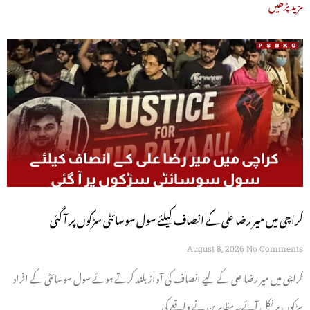
مزید پڑھیں
کراچی میں میر رضا علی کے انصاف کیلئے سول سوسائٹی سڑکوں پر آ گئی
August 8, 2026
No Comments
کراچی میں میر رضا علی کے لیے انصاف کی آواز بلند کرتے ہوئے سول سوسائٹی کے افراد
سڑکوں پر نکل آئے۔ مظاہرین نے واقعے کی