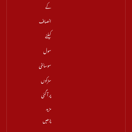
کے
انصاف
کیلئے
سول
سوسائٹی
سڑکوں
پر آ گئی
مزید
پڑھیں