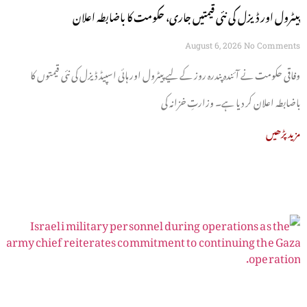
پیٹرول اور ڈیزل کی نئی قیمتیں جاری، حکومت کا باضابطہ اعلان
August 6, 2026
No Comments
وفاقی حکومت نے آئندہ پندرہ روز کے لیے پیٹرول اور ہائی اسپیڈ ڈیزل کی نئی قیمتوں کا
باضابطہ اعلان کر دیا ہے۔ وزارتِ خزانہ کی
مزید پڑھیں