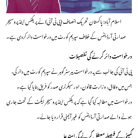
اسلام آباد: پاکستان تحریک انصاف (پی ٹی آئی) نے پریکٹس اینڈ پروسیجر
صدارتی آرڈیننس کے خلاف سپریم کورٹ میں درخواست دائر کردی ہے۔
درخواست دائر کرنے کی تفصیلات
پی ٹی آئی کی جانب سے یہ درخواست بیرسٹر گوہر نے سپریم کورٹ میں دائر کی،
جس میں وفاق، وزارت قانون، اور سیکرٹری صدر کو فریق بنایا گیا ہے۔
درخواست میں مطالبہ کیا گیا ہے کہ پریکٹس اینڈ پروسیجر ایکٹ کے تحت جاری
ہونے والے صدارتی آرڈیننس کو غیر آئینی قرار دیا جائے۔
کمیٹی کے فیصلے معطل کرنے کی استدعا