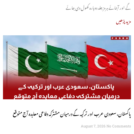
گے اور آبنائے ہرمز جلد دوبارہ کھول دی جائے
مزید پڑھیں
پاکستان، سعودی عرب اور ترکیہ کے درمیان مشترکہ دفاعی معاہدہ آج متوقع
August 7, 2026
No Comments