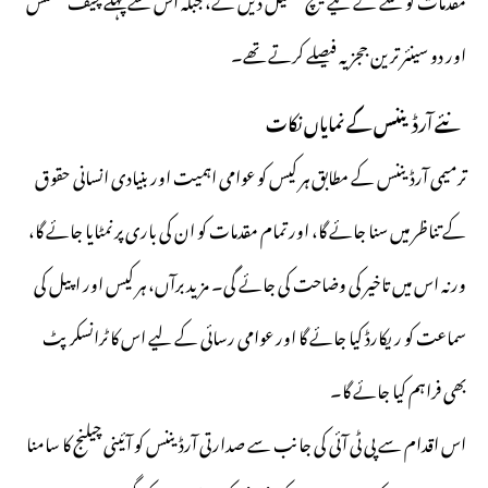
اور دو سینئر ترین ججز یہ فیصلے کرتے تھے۔
نئے آرڈیننس کے نمایاں نکات
ترمیمی آرڈیننس کے مطابق ہر کیس کو عوامی اہمیت اور بنیادی انسانی حقوق
کے تناظر میں سنا جائے گا، اور تمام مقدمات کو ان کی باری پر نمٹایا جائے گا،
ورنہ اس میں تاخیر کی وضاحت کی جائے گی۔ مزید برآں، ہر کیس اور اپیل کی
سماعت کو ریکارڈ کیا جائے گا اور عوامی رسائی کے لیے اس کا ٹرانسکرپٹ
بھی فراہم کیا جائے گا۔
اس اقدام سے پی ٹی آئی کی جانب سے صدارتی آرڈیننس کو آئینی چیلنج کا سامنا