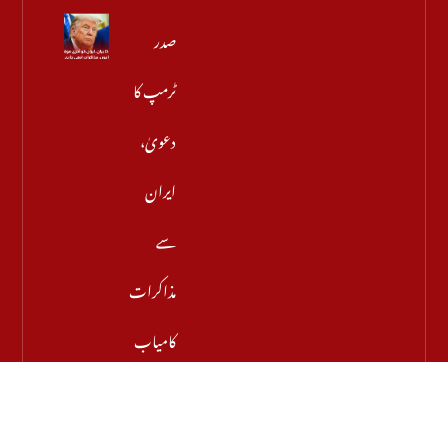
صدر
ٹرمپ کا
دعویٰ،
ایران
سے
مذاکرات
کامیاب
ہوں
گے،