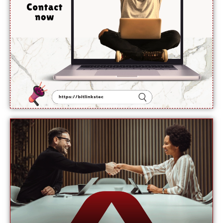
کھل
جائے گی