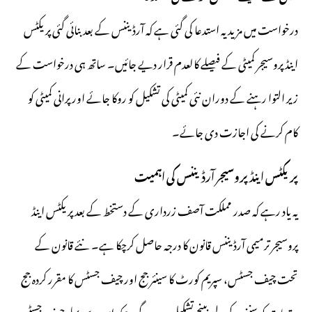
درخواست میں مزید یہ استدعا کی گئی ہے کہ آرڈیننس کے بعد بنائی گئی پریکٹس
اینڈ پروسیجر کمیٹی کے فیصلے کالعدم قرار دیے جائیں۔ ساتھ ہی درخواست کے
زیر التوا رہنے کے دوران نئی کمیٹی کی تشکیل کو روکا جائے اور پرانی کمیٹی کو
کام کرنے کی اجازت دی جائے۔
پریکٹس اینڈ پروسیجر آرڈیننس کی اہمیت
یہ یاد رہے کہ صدر مملکت آصف زرداری کے دستخط کے بعد پریکٹس اینڈ
پروسیجر ترمیمی آرڈیننس قانون کا درجہ حاصل کرچکا ہے۔ نئے قانون کے
تحت چیف جسٹس، سپریم کورٹ کا سینئر جج اور چیف جسٹس کا مقرر کردہ جج
مقدمات کو سننے کے لیے بینچ تشکیل دیں گے، جبکہ اس سے پہلے چیف جسٹس