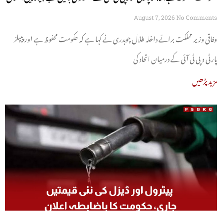
چوہدری
August 7, 2026
No Comments
وفاقی وزیر مملکت برائے داخلہ طلال چوہدری نے کہا ہے کہ حکومت محفوظ ہے اور پیپلز
پارٹی و پی ٹی آئی کے درمیان اتحاد کی
مزید پڑھیں