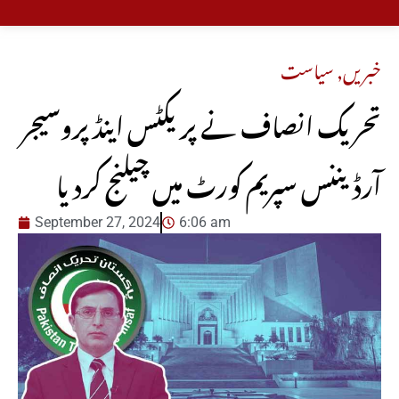
خبریں
,
سیاست
تحریک انصاف نے پریکٹس اینڈ پروسیجر
آرڈیننس سپریم کورٹ میں چیلنج کردیا
September 27, 2024
6:06 am