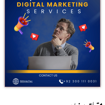
:متعلقہ مضامین