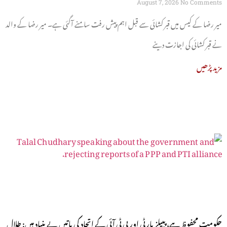
August 7, 2026
No Comments
میر رضا کے کیس میں قبر کشائی سے قبل اہم پیش رفت سامنے آگئی ہے۔ میر رضا کے والد
نے قبر کشائی کی اجازت دینے
مزید پڑھیں
حکومت محفوظ ہے، پیپلز پارٹی اور پی ٹی آئی کے اتحاد کی باتیں بے بنیاد ہیں: طلال