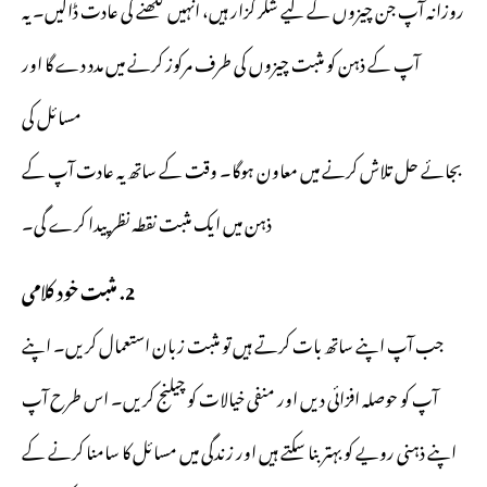
روزانہ آپ جن چیزوں کے لیے شکر گزار ہیں، انہیں لکھنے کی عادت ڈالیں۔ یہ
آپ کے ذہن کو مثبت چیزوں کی طرف مرکوز کرنے میں مدد دے گا اور
مسائل کی
بجائے حل تلاش کرنے میں معاون ہوگا۔ وقت کے ساتھ یہ عادت آپ کے
ذہن میں ایک مثبت نقطہ نظر پیدا کرے گی۔
2. مثبت خود کلامی
جب آپ اپنے ساتھ بات کرتے ہیں تو مثبت زبان استعمال کریں۔ اپنے
آپ کو حوصلہ افزائی دیں اور منفی خیالات کو چیلنج کریں۔ اس طرح آپ
اپنے ذہنی رویے کو بہتر بنا سکتے ہیں اور زندگی میں مسائل کا سامنا کرنے کے