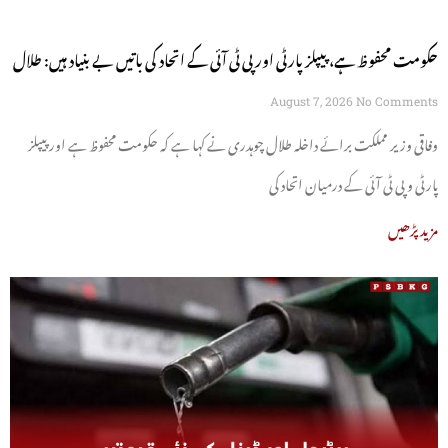
حکومت محفوظ ہے، پیپلز پارٹی اور پی ٹی آئی کے اتحاد کی باتیں بے بنیاد ہیں: طلال
چوہدری
August 7, 2026
No Comments
وفاقی وزیر مملکت برائے داخلہ طلال چوہدری نے کہا ہے کہ حکومت محفوظ ہے اور پیپلز
پارٹی و پی ٹی آئی کے درمیان اتحاد کی
مزید پڑھیں