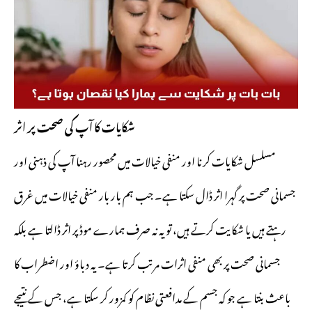
شکایات کا آپ کی صحت پر اثر
مسلسل شکایات کرنا اور منفی خیالات میں محصور رہنا آپ کی ذہنی اور
جسمانی صحت پر گہرا اثر ڈال سکتا ہے۔ جب ہم بار بار منفی خیالات میں غرق
رہتے ہیں یا شکایت کرتے ہیں، تو یہ نہ صرف ہمارے موڈ پر اثر ڈالتا ہے بلکہ
جسمانی صحت پر بھی منفی اثرات مرتب کرتا ہے۔ یہ دباؤ اور اضطراب کا
باعث بنتا ہے جو کہ جسم کے مدافعتی نظام کو کمزور کر سکتا ہے، جس کے نتیجے