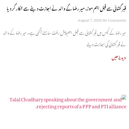
قبر کشائی سے قبل اہم موڑ، میر رضا کے والد نے اجازت دینے سے انکار کر دیا
August 7, 2026
No Comments
میر رضا کے کیس میں قبر کشائی سے قبل اہم پیش رفت سامنے آگئی ہے۔ میر رضا کے والد
نے قبر کشائی کی اجازت دینے
مزید پڑھیں