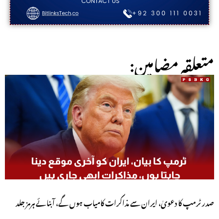
:متعلقہ مضامین
صدر ٹرمپ کا دعویٰ، ایران سے مذاکرات کامیاب ہوں گے، آبنائے ہرمز جلد