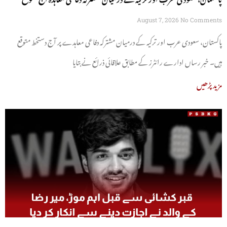
August 7, 2026
No Comments
پاکستان، سعودی عرب اور ترکیہ کے درمیان مشترکہ دفاعی معاہدے پر آج دستخط متوقع
ہیں۔ خبر رساں ادارے رائٹرز کے مطابق علاقائی ذرائع نے بتایا
مزید پڑھیں