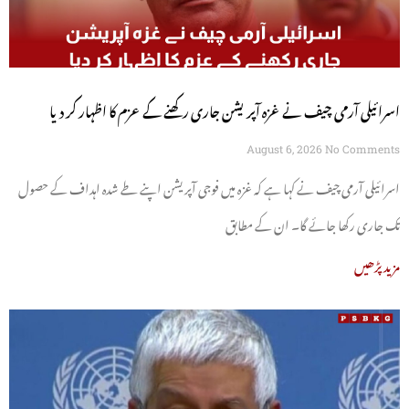
اسرائیلی آرمی چیف نے غزہ آپریشن جاری رکھنے کے عزم کا اظہار کر دیا
August 6, 2026
No Comments
اسرائیلی آرمی چیف نے کہا ہے کہ غزہ میں فوجی آپریشن اپنے طے شدہ اہداف کے حصول
تک جاری رکھا جائے گا۔ ان کے مطابق
مزید پڑھیں