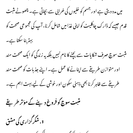
میں مدد دیتی ہے اور جسم کو خلیوں کی خرابی سے بچاتی ہے۔ چھوٹے مثبت
قدم جیسے کہ ڈارک چاکلیٹ کو اپنی غذا میں شامل کرنا، آپ کی مجموعی صحت کو
بہتر بنا سکتا ہے۔
مثبت سوچ صرف شکایات سے بچنے کا نام نہیں بلکہ یہ زندگی کو ایک صحت مند
اور متوازن طریقے سے اپنانے کا عمل ہے۔ اپنے جذبات کو صحت مند
طریقے سے ظاہر کرنا بھی ذہنی سکون اور خوشی کے لیے بہت اہم ہے۔
مثبت سوچ کو فروغ دینے کے مؤثر طریقے
1. شکرگزاری کی مشق