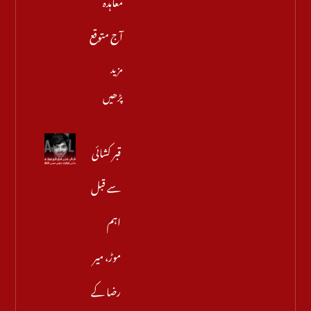
آج متوقع
مزید
پڑھیں
قبر کشائی
سے قبل
اہم
موڑ، میر
رضا کے