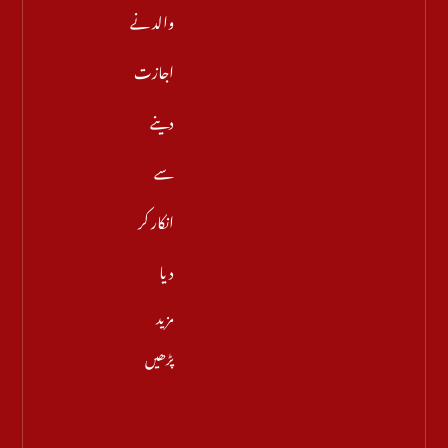
والد نے
اجازت
دینے
سے
انکار کر
دیا
مزید
پڑھیں