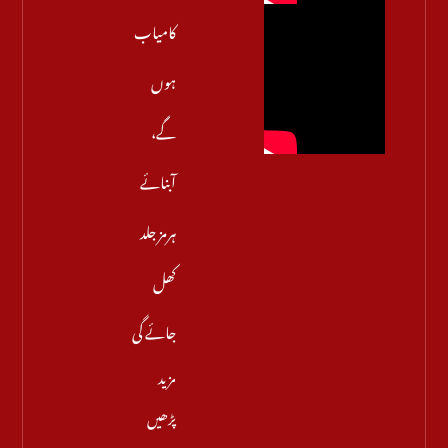
کامیاب
ہوں
گے،
آبنائے
ہرمز جلد
کھل
جائے گی
مزید
پڑھیں