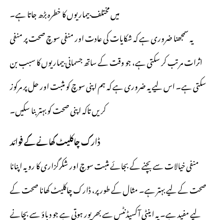
میں مختلف بیماریوں کا خطرہ بڑھ جاتا ہے۔
یہ سمجھنا ضروری ہے کہ شکایات کی عادت اور منفی سوچ صحت پر منفی
اثرات مرتب کر سکتی ہے، جو وقت کے ساتھ جسمانی بیماریوں کا سبب بن
سکتی ہے۔ اس لیے یہ ضروری ہے کہ ہم اپنی سوچ کو مثبت اور حل پر مرکوز
کریں تاکہ اپنی صحت کو بہتر بنا سکیں۔
ڈارک چاکلیٹ کھانے کے فوائد
منفی خیالات سے بچنے کے بجائے مثبت سوچ اور شکرگزاری کا رویہ اپنانا
صحت کے لیے بہتر ہے۔ مثال کے طور پر، ڈارک چاکلیٹ کھانا صحت کے
لیے مفید ہے۔ یہ اینٹی آکسیڈنٹس سے بھرپور ہوتی ہے جو دباؤ سے بچانے