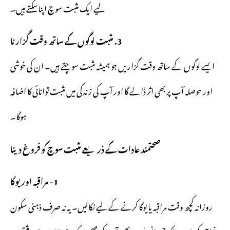
لیے ایک مثبت سوچ اپناسکتے ہیں۔
3. مثبت لوگوں کے ساتھ وقت گزارنا
ایسے لوگوں کے ساتھ وقت گزاریں جو ہمیشہ مثبت سوچتے ہیں۔ ان کی خوشی
اور حوصلہ آپ پر بھی اثر ڈالے گا اور آپ کی زندگی میں مثبت توانائی کا اضافہ
ہوگا۔
صحتمند عادات کے ذریعے مثبت سوچ کو فروغ دینا
1- مراقبہ اور یوگا
روزانہ کچھ وقت مراقبہ یا یوگا کرنے کے لیے نکالیں۔ یہ نہ صرف ذہنی سکون