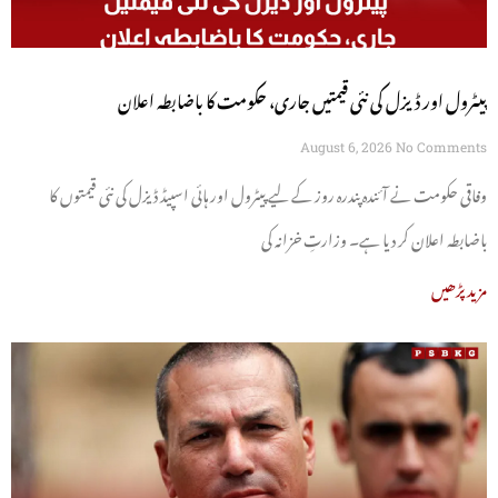
پیٹرول اور ڈیزل کی نئی قیمتیں جاری، حکومت کا باضابطہ اعلان
August 6, 2026
No Comments
وفاقی حکومت نے آئندہ پندرہ روز کے لیے پیٹرول اور ہائی اسپیڈ ڈیزل کی نئی قیمتوں کا
باضابطہ اعلان کر دیا ہے۔ وزارتِ خزانہ کی
مزید پڑھیں