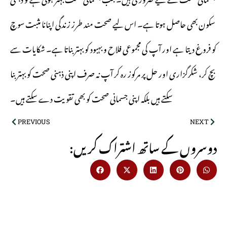
سکون بھی حاصل ہوتا ہے۔ اس لیے صحت مند طرز زندگی اپنانا مثبت سوچ
کو فروغ دیتا ہے اور آپ کی مجموعی فلاح و بہبود کو بہتر بناتا ہے۔ شکایات سے
بچ کر، شکرگزاری اور حل پر مرکوز رہ کر آپ نہ صرف اپنی ذہنی صحت کو بہتر بنا
سکتے ہیں بلکہ اپنی جسمانی صحت کو بھی تقویت دے سکتے ہیں۔
PREVIOUS
NEXT
:دوسروں کے ساتھ اشتراک کریں