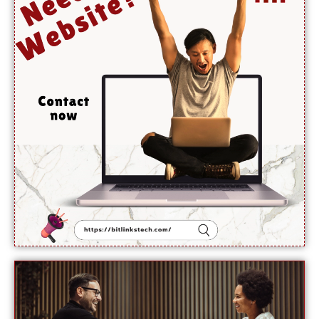
والد
نے
اجازت
دینے
سے
انکار کر
دیا