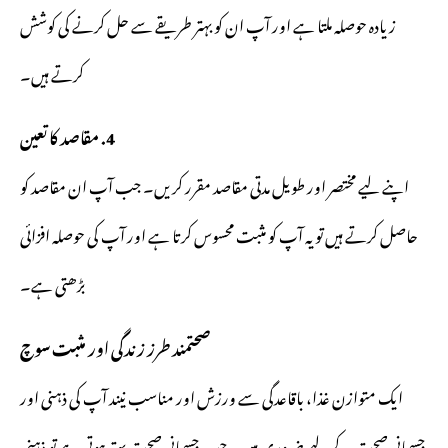
زیادہ حوصلہ ملتا ہے اور آپ ان کو بہتر طریقے سے حل کرنے کی کوشش
کرتے ہیں۔
4. مقاصد کا تعین
اپنے لیے مختصر اور طویل مدتی مقاصد مقرر کریں۔ جب آپ ان مقاصد کو
حاصل کرتے ہیں تو یہ آپ کو مثبت محسوس کرتا ہے اور آپ کی حوصلہ افزائی
بڑھتی ہے۔
صحتمند طرز زندگی اور مثبت سوچ
ایک متوازن غذا، باقاعدگی سے ورزش اور مناسب نیند آپ کی ذہنی اور
جسمانی صحت کے لیے ضروری ہیں۔ جب جسمانی صحت بہتر ہوتی ہے تو ذہنی