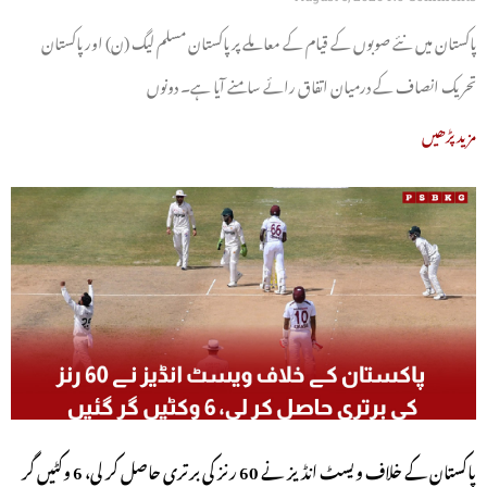
پاکستان میں نئے صوبوں کے قیام کے معاملے پر پاکستان مسلم لیگ (ن) اور پاکستان
تحریک انصاف کے درمیان اتفاق رائے سامنے آیا ہے۔ دونوں
مزید پڑھیں
پاکستان کے خلاف ویسٹ انڈیز نے 60 رنز کی برتری حاصل کر لی، 6 وکٹیں گر