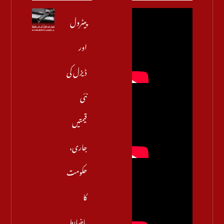
پیٹرول
اور
ڈیزل کی
نئی
قیمتیں
جاری،
حکومت
کا
باضابطہ