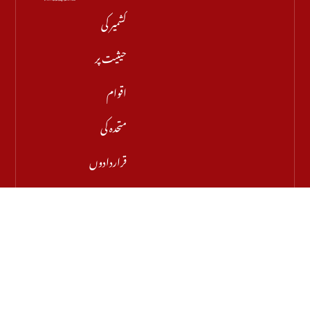
کشمیر کی
حیثیت پر
اقوام
متحدہ کی
قراردادوں
کی قانونی
حیثیت
تبدیل
نہیں ہوئی: