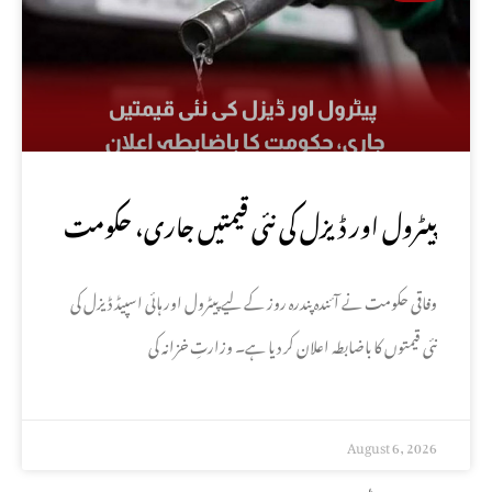
پیٹرول اور ڈیزل کی نئی قیمتیں جاری، حکومت
کا باضابطہ اعلان
وفاقی حکومت نے آئندہ پندرہ روز کے لیے پیٹرول اور ہائی اسپیڈ ڈیزل کی
نئی قیمتوں کا باضابطہ اعلان کر دیا ہے۔ وزارتِ خزانہ کی
August 6, 2026