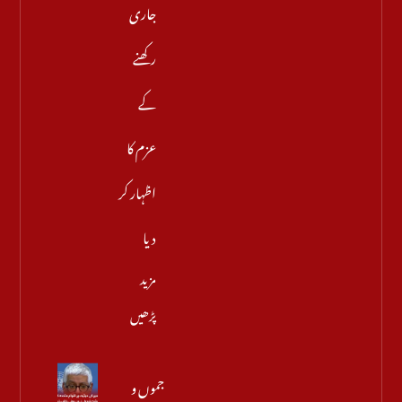
جاری
رکھنے
کے
عزم کا
اظہار کر
دیا
مزید
پڑھیں
جموں و