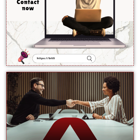
نائب
ترجمان یو
این