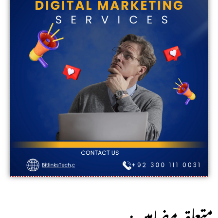
:متعلقہ مضامین