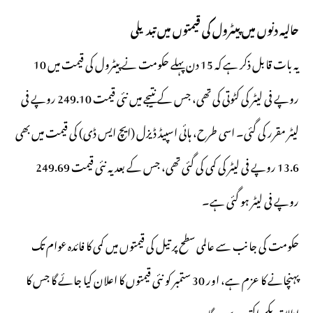
حالیہ دنوں میں پیٹرول کی قیمتوں میں تبدیلی
یہ بات قابل ذکر ہے کہ 15 دن پہلے حکومت نے پیٹرول کی قیمت میں 10
روپے فی لیٹر کی کٹوتی کی تھی، جس کے نتیجے میں نئی قیمت 249.10 روپے فی
لیٹر مقرر کی گئی۔ اسی طرح، ہائی اسپیڈ ڈیزل (ایچ ایس ڈی) کی قیمت میں بھی
13.6 روپے فی لیٹر کی کمی کی گئی تھی، جس کے بعد یہ نئی قیمت 249.69
روپے فی لیٹر ہو گئی ہے۔
حکومت کی جانب سے عالمی سطح پر تیل کی قیمتوں میں کمی کا فائدہ عوام تک
پہنچانے کا عزم ہے، اور 30 ستمبر کو نئی قیمتوں کا اعلان کیا جائے گا جس کا
اطلاق یکم اکتوبر سے ہوگا۔