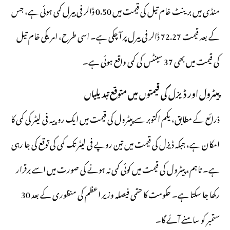
منڈی میں برینٹ خام تیل کی قیمت میں 0.50 ڈالر فی بیرل کمی ہوئی ہے، جس
کے بعد قیمت 72.27 ڈالر فی بیرل پر آ چکی ہے۔ اسی طرح، امریکی خام تیل
کی قیمت میں بھی 37 سینٹس کی کمی واقع ہوئی ہے۔
پیٹرول اور ڈیزل کی قیمتوں میں متوقع تبدیلیاں
ذرائع کے مطابق، یکم اکتوبر سے پیٹرول کی قیمت میں ایک روپیہ فی لیٹر کی کمی کا
امکان ہے، جبکہ ڈیزل کی قیمت میں تین روپے فی لیٹر تک کمی کی توقع کی جا رہی
ہے۔ تاہم، پیٹرول کی قیمت میں کوئی کمی نہ ہونے کی صورت میں اسے برقرار
رکھا جا سکتا ہے۔ حکومت کا حتمی فیصلہ وزیر اعظم کی منظوری کے بعد 30
ستمبر کو سامنے آئے گا۔