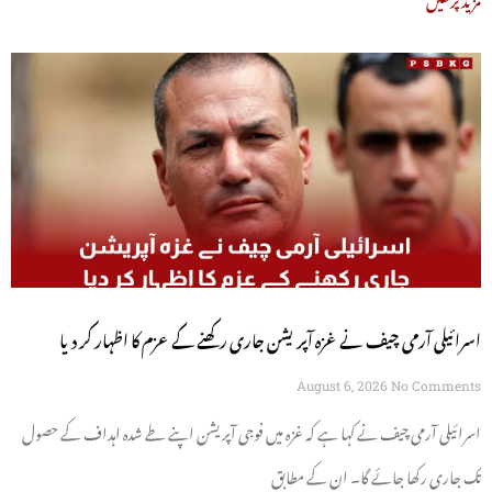
اسرائیلی آرمی چیف نے غزہ آپریشن جاری رکھنے کے عزم کا اظہار کر دیا
August 6, 2026
No Comments
اسرائیلی آرمی چیف نے کہا ہے کہ غزہ میں فوجی آپریشن اپنے طے شدہ اہداف کے حصول
تک جاری رکھا جائے گا۔ ان کے مطابق