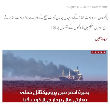
گئیں
August 5, 2026
No Comments
پاکستان اور ویسٹ انڈیز کے درمیان جاری ٹیسٹ میچ کے تیسرے روز ویسٹ انڈیز نے
اپنی دوسری اننگز میں 6 وکٹوں کے نقصان پر 103
مزید پڑھیں