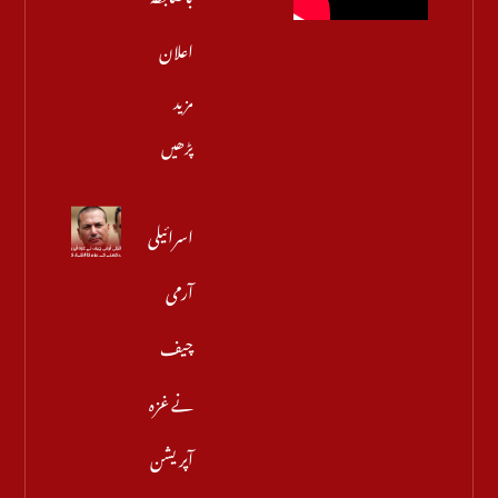
اعلان
مزید
پڑھیں
اسرائیلی
آرمی
چیف
نے غزہ
آپریشن