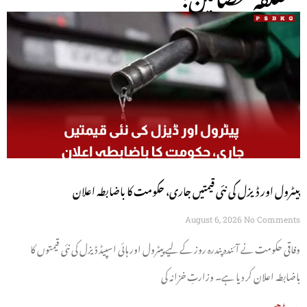
پیٹرول اور ڈیزل کی نئی قیمتیں جاری، حکومت کا باضابطہ اعلان
August 6, 2026
No Comments
وفاقی حکومت نے آئندہ پندرہ روز کے لیے پیٹرول اور ہائی اسپیڈ ڈیزل کی نئی قیمتوں کا
باضابطہ اعلان کر دیا ہے۔ وزارتِ خزانہ کی
مزید پڑھیں