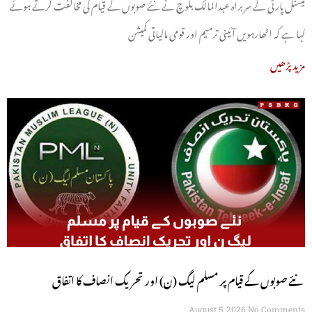
نیشنل پارٹی کے سربراہ عبدالمالک بلوچ نے نئے صوبوں کے قیام کی مخالفت کرتے ہوئے
کہا ہے کہ اٹھارہویں آئینی ترمیم اور قومی مالیاتی کمیشن
مزید پڑھیں
نئے صوبوں کے قیام پر مسلم لیگ (ن) اور تحریک انصاف کا اتفاق
August 5, 2026
No Comments