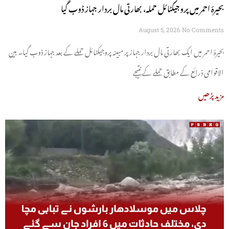
بحیرۂ احمر میں پروجیکٹائل حملہ، بھارتی مال بردار جہاز ڈوب گیا
August 5, 2026
No Comments
بحیرۂ احمر میں ایک بھارتی مال بردار جہاز پر مبینہ پروجیکٹائل حملے کے بعد جہاز ڈوب گیا۔ بین
الاقوامی ذرائع کے مطابق حملے کے نتیجے
مزید پڑھیں