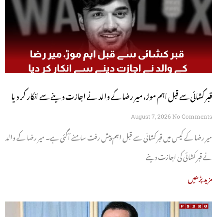
قبر کشائی سے قبل اہم موڑ، میر رضا کے والد نے اجازت دینے سے انکار کر دیا
August 7, 2026
No Comments
میر رضا کے کیس میں قبر کشائی سے قبل اہم پیش رفت سامنے آگئی ہے۔ میر رضا کے والد
نے قبر کشائی کی اجازت دینے
مزید پڑھیں