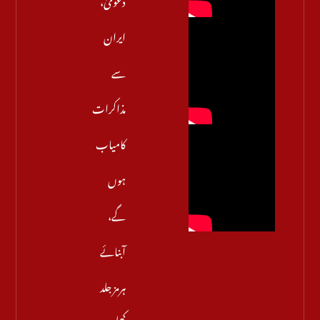
ایران
سے
مذاکرات
کامیاب
ہوں
گے،
آبنائے
ہرمز جلد