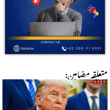
:متعلقہ مضامین