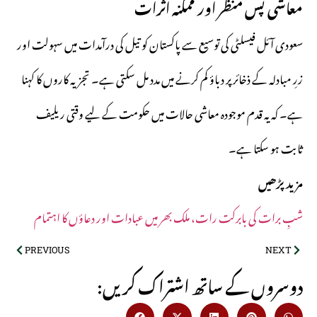
معاشی پس منظر اور ممکنہ اثرات
سعودی آئل فیسلٹی کی توسیع سے پاکستان کو تیل کی درآمدات میں سہولت اور
زرِ مبادلہ کے ذخائر پر دباؤ کم کرنے میں مدد مل سکتی ہے۔ تجزیہ کاروں کا کہنا
ہے۔ کہ یہ قدم موجودہ معاشی حالات میں حکومت کے لیے وقتی ریلیف
ثابت ہو سکتا ہے۔
مزید پڑھیں
شبِ برات کی بابرکت رات، ملک بھر میں عبادات اور دعاؤں کا اہتمام
PREVIOUS
NEXT
:دوسروں کے ساتھ اشتراک کریں