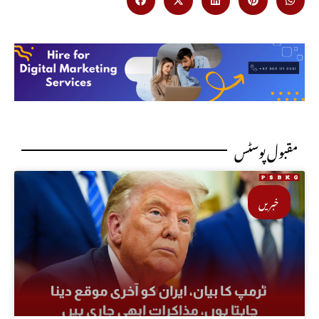
مقبول پوسٹس
خبریں