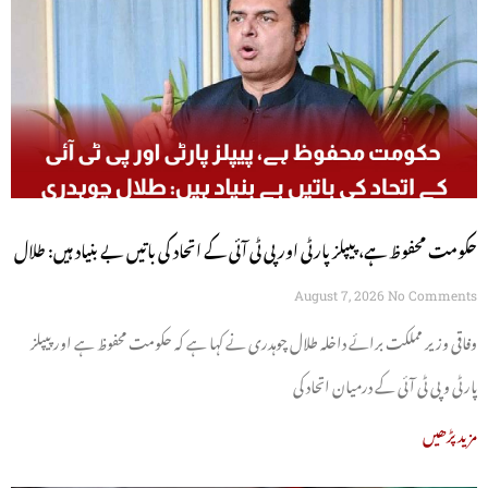
حکومت محفوظ ہے، پیپلز پارٹی اور پی ٹی آئی کے اتحاد کی باتیں بے بنیاد ہیں: طلال
چوہدری
August 7, 2026
No Comments
وفاقی وزیر مملکت برائے داخلہ طلال چوہدری نے کہا ہے کہ حکومت محفوظ ہے اور پیپلز
پارٹی و پی ٹی آئی کے درمیان اتحاد کی
مزید پڑھیں