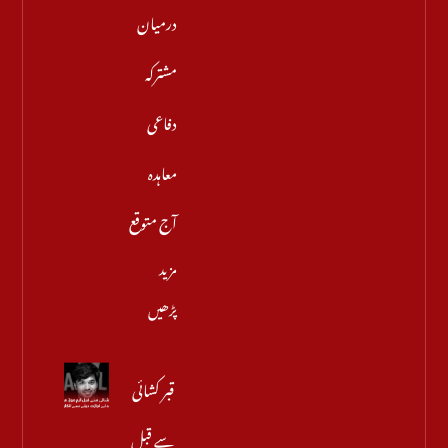
درمیان
مشترکہ
دفاعی
معاہدہ
آج متوقع
مزید
پڑھیں
قبر کشائی
سے قبل