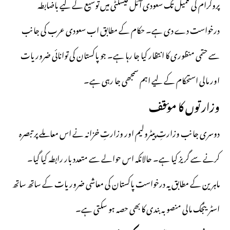
پروگرام کی تکمیل تک سعودی آئل فیسلٹی میں توسیع کے لیے باضابطہ
درخواست دے دی ہے۔ حکام کے مطابق اب سعودی عرب کی جانب
سے حتمی منظوری کا انتظار کیا جا رہا ہے۔ جو پاکستان کی توانائی ضروریات
اور مالی استحکام کے لیے اہم سمجھی جا رہی ہے۔
وزارتوں کا مؤقف
دوسری جانب وزارتِ پیٹرولیم اور وزارتِ خزانہ نے اس معاملے پر تبصرہ
کرنے سے گریز کیا ہے۔ حالانکہ اس حوالے سے متعدد بار رابطہ کیا گیا۔
ماہرین کے مطابق یہ درخواست پاکستان کی معاشی ضروریات کے ساتھ ساتھ
اسٹریٹجک مالی منصوبہ بندی کا بھی حصہ ہو سکتی ہے۔