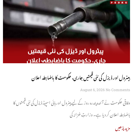
پیٹرول اور ڈیزل کی نئی قیمتیں جاری، حکومت کا باضابطہ اعلان
August 6, 2026
No Comments
وفاقی حکومت نے آئندہ پندرہ روز کے لیے پیٹرول اور ہائی اسپیڈ ڈیزل کی نئی قیمتوں کا
باضابطہ اعلان کر دیا ہے۔ وزارتِ خزانہ کی
مزید پڑھیں