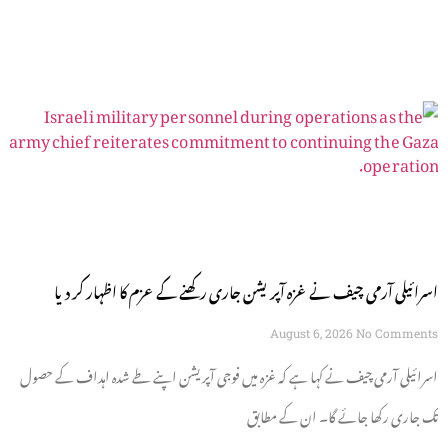
اسرائیلی آرمی چیف نے غزہ آپریشن جاری رکھنے کے عزم کا اظہار کر دیا
August 6, 2026
No Comments
اسرائیلی آرمی چیف نے کہا ہے کہ غزہ میں فوجی آپریشن اپنے طے شدہ اہداف کے حصول
تک جاری رکھا جائے گا۔ ان کے مطابق