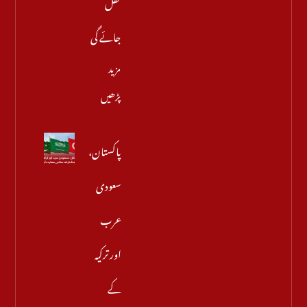
کھل
جائے گی
مزید
پڑھیں
پاکستان،
سعودی
عرب
اور ترکیہ
کے