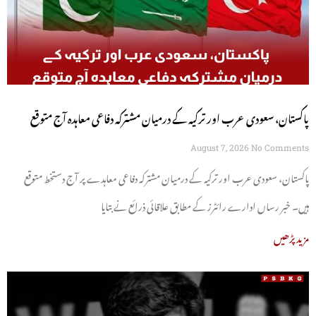
پاکستان، سعودی عرب اور ترکیہ کے درمیان مشترکہ دفاعی معاہدہ آج متوقع
August 7, 2026
No Comments
پاکستان، سعودی عرب اور ترکیہ کے درمیان مشترکہ دفاعی معاہدے پر آج دستخط متوقع
ہیں۔ خبر رساں ادارے رائٹرز کے مطابق علاقائی ذرائع نے بتایا
مزید پڑھیں