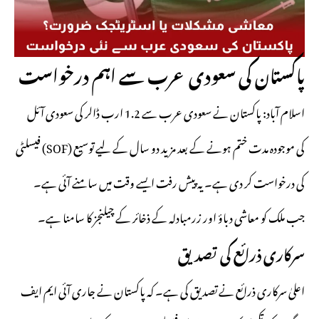
پاکستان کی سعودی عرب سے اہم درخواست
اسلام آباد: پاکستان نے سعودی عرب سے 1.2 ارب ڈالر کی
سعودی آئل
) کی موجودہ مدت ختم ہونے کے بعد مزید دو سال کے لیے توسیع
SOF
فیسلٹی (
کی درخواست کر دی ہے۔ یہ پیش رفت ایسے وقت میں سامنے آئی ہے۔
جب ملک کو معاشی دباؤ اور زرمبادلہ کے ذخائر کے چیلنجز کا سامنا ہے۔
سرکاری ذرائع کی تصدیق
اعلیٰ سرکاری ذرائع نے تصدیق کی ہے۔ کہ پاکستان نے جاری آئی ایم ایف