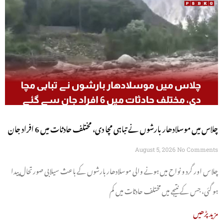
چلاس میں موسلادھار بارشوں نے تباہی مچا دی، مختلف حادثات میں 6 افراد جان
سے گئے
August 5, 2026
No Comments
چلاس اور گرد و نواح میں ہونے والی موسلادھار بارشوں کے باعث سیلابی صورتحال پیدا
ہو گئی، جس کے نتیجے میں مختلف حادثات میں کم
مزید پڑھیں