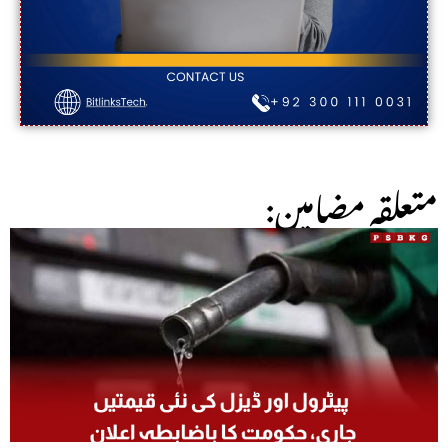
:متعلقہ مضامین