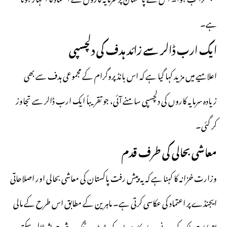
ہے۔
ایک ارب ڈالر سے زائد ہدف کی دلچسپی
اعلامیے میں مزید کہا گیا ہے کہ اس بانڈ پروگرام کے مجموعی ہدف سے بھی
زیادہ سرمایہ کاروں کی دلچسپی سامنے آئی، جو تقریباً ایک ارب ڈالر سے تجاوز
کر گئی۔
معاشی بحالی کی طرف قدم
وزارت خزانہ کا کہنا ہے کہ یہ پیش رفت پاکستان کی معاشی بحالی اور اصلاحاتی
ایجنڈے پر اعتماد کی عکاسی کرتی ہے۔ ماہرین کے مطابق اس طرح کے مالی
اقدامات ملک کی بیرونی سرمایہ کاری اور کریڈٹ ریٹنگ پر مثبت اثر ڈال سکتے