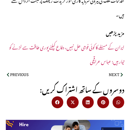
ہیں۔
مزید پڑھیں
ایران کے مسئلے کا کوئی فوجی حل نہیں، دفاع کیلئے پوری طاقت سے لڑنے کو
تیار ہیں: عباس عراقچی
PREVIOUS
NEXT
:دوسروں کے ساتھ اشتراک کریں