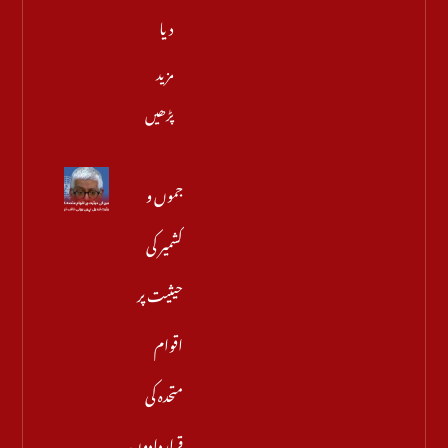
دیا
مزید
پڑھیں
جموں و
کشمیر کی
حیثیت پر
اقوام
متحدہ کی
قراردادوں