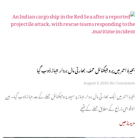
بحیرۂ احمر میں پروجیکٹائل حملہ، بھارتی مال بردار جہاز ڈوب گیا
August 5, 2026
No Comments
بحیرۂ احمر میں ایک بھارتی مال بردار جہاز پر مبینہ پروجیکٹائل حملے کے بعد جہاز ڈوب گیا۔ بین
الاقوامی ذرائع کے مطابق حملے کے نتیجے
مزید پڑھیں