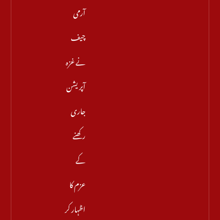
آرمی
چیف
نے غزہ
آپریشن
جاری
رکھنے
کے
عزم کا
اظہار کر