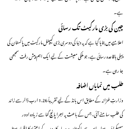
ہے۔
چین کی بڑی مارکیٹ تک رسائی
اعلامیے میں بتایا گیا ہے کہ یہ دنیا کی دوسری بڑی کیپیٹل مارکیٹ میں پاکستان کی
پہلی باقاعدہ رسائی ہے، جو ملکی معیشت کے لیے ایک اہم پیش رفت سمجھی
جا رہی ہے۔
طلب میں نمایاں اضافہ
وزارتِ خزانہ کے مطابق اس بانڈ کے لیے تقریباً 1.26 ارب ڈالر سے زائد
کی طلب سامنے آئی، جس کے باعث یہ اجرا پانچ گنا سے زیادہ اوور
سبسکرائب ہوا۔ اس سے پاکستان پر سرمایہ کاروں کے اعتماد کا اظہار ہوتا