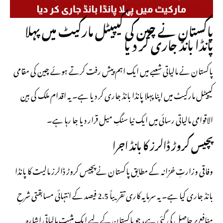
پاکستان نے چین کی کیپیٹل مارکیٹ میں پہلا
پانڈا بانڈ جاری کر دیا
پاکستان نے مالیاتی شعبے میں ایک اہم پیش رفت کرتے ہوئے چین کی مقامی
کیپیٹل مارکیٹ میں اپنا پہلا پانڈا بانڈ جاری کر دیا ہے۔ یہ اقدام ملک کی بین
الاقوامی مالیاتی رسائی میں ایک نیا سنگِ میل قرار دیا جا رہا ہے۔
پچیس کروڑ ڈالرز کا بانڈ اجرا
وفاقی وزارتِ خزانہ کے مطابق پاکستان نےپچیس کروڑ ڈالرز مالیت کا پانڈا
بانڈ جاری کیا ہے۔ یہ سرمایہ کاری تقریباً 2.5 فیصد کے انتہائی مسابقتی شرحِ
منافع پر حاصل کی گئی ہے، جو پاکستان کے لیے ایک مثبت مالیاتی اشارہ