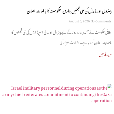
پیٹرول اور ڈیزل کی نئی قیمتیں جاری، حکومت کا باضابطہ اعلان
August 6, 2026
No Comments
وفاقی حکومت نے آئندہ پندرہ روز کے لیے پیٹرول اور ہائی اسپیڈ ڈیزل کی نئی قیمتوں کا
باضابطہ اعلان کر دیا ہے۔ وزارتِ خزانہ کی
مزید پڑھیں