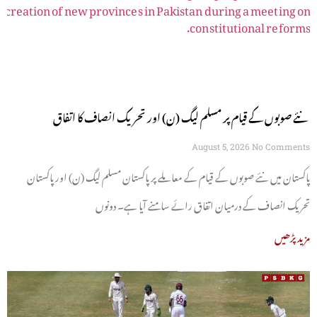
نئے صوبوں کے قیام پر مسلم لیگ (ن) اور تحریک انصاف کا اتفاق
August 5, 2026
No Comments
پاکستان میں نئے صوبوں کے قیام کے معاملے پر پاکستان مسلم لیگ (ن) اور پاکستان
تحریک انصاف کے درمیان اتفاق رائے سامنے آیا ہے۔ دونوں
مزید پڑھیں