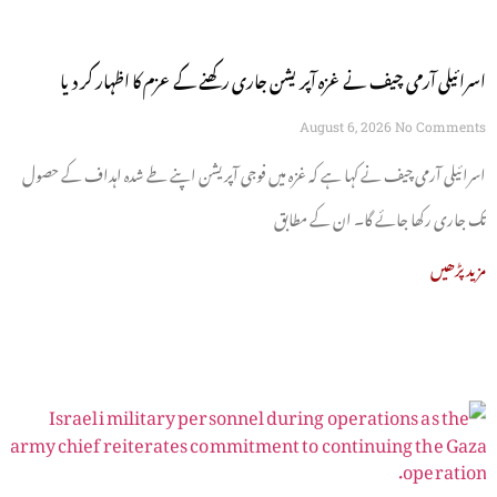
اسرائیلی آرمی چیف نے غزہ آپریشن جاری رکھنے کے عزم کا اظہار کر دیا
August 6, 2026
No Comments
اسرائیلی آرمی چیف نے کہا ہے کہ غزہ میں فوجی آپریشن اپنے طے شدہ اہداف کے حصول
تک جاری رکھا جائے گا۔ ان کے مطابق
مزید پڑھیں