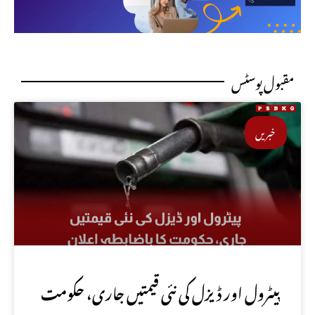
مقبول پوسٹس
خبریں
پیٹرول اور ڈیزل کی نئی قیمتیں جاری، حکومت