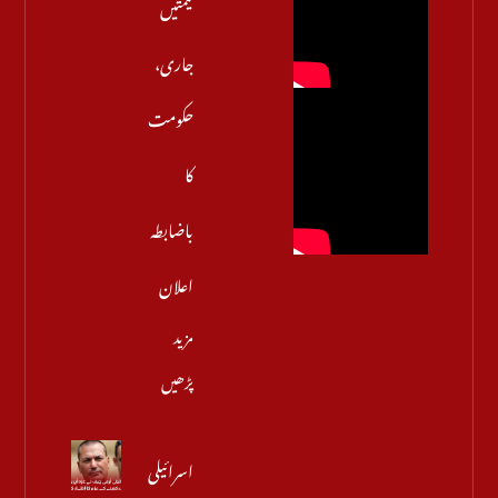
قیمتیں
جاری،
حکومت
کا
باضابطہ
اعلان
مزید
پڑھیں
اسرائیلی