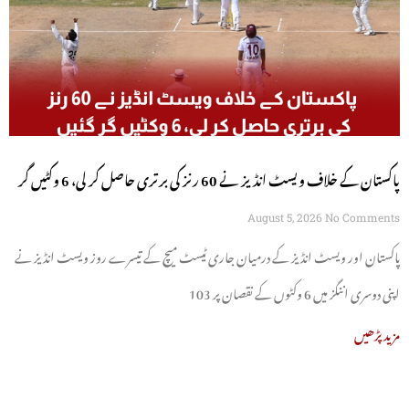
پاکستان کے خلاف ویسٹ انڈیز نے 60 رنز کی برتری حاصل کر لی، 6 وکٹیں گر
گئیں
August 5, 2026
No Comments
پاکستان اور ویسٹ انڈیز کے درمیان جاری ٹیسٹ میچ کے تیسرے روز ویسٹ انڈیز نے
اپنی دوسری اننگز میں 6 وکٹوں کے نقصان پر 103
مزید پڑھیں