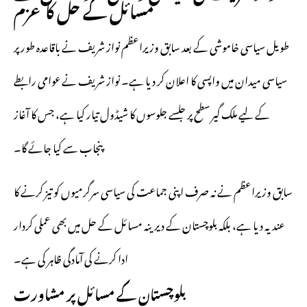
مسائل کے حل کا عزم
طویل سیاسی خاموشی کے بعد سابق وزیراعظم نواز شریف نے باقاعدہ طور پر
سیاسی میدان میں واپسی کا اعلان کر دیا ہے۔ نواز شریف نے عوامی رابطے
کے لیے ملک گیر سطح پر جلسے جلوسوں کا شیڈول تیار کیا ہے، جس کا آغاز
پنجاب سے کیا جائے گا۔
سابق وزیراعظم نے نہ صرف اپنی جماعت کی سیاسی سرگرمیوں کو تیز کرنے کا
عندیہ دیا ہے، بلکہ بلوچستان کے دیرینہ مسائل کے حل میں بھی عملی کردار
ادا کرنے کی آمادگی ظاہر کی ہے۔
بلوچستان کے مسائل پر مشاورت