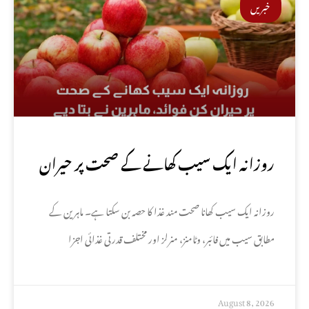
خبریں
روزانہ ایک سیب کھانے کے صحت پر حیران
کن فوائد، ماہرین نے بتا دیے
روزانہ ایک سیب کھانا صحت مند غذا کا حصہ بن سکتا ہے۔ ماہرین کے
مطابق سیب میں فائبر، وٹامنز، منرلز اور مختلف قدرتی غذائی اجزا
August 8, 2026