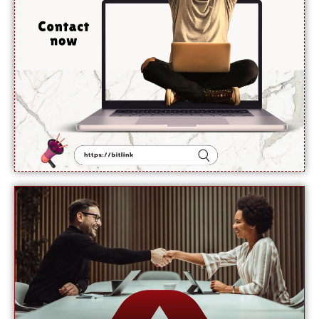
ہرمز جلد
کھل
جائے گی