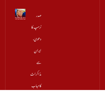
صدر
ٹرمپ کا
دعویٰ،
ایران
سے
مذاکرات
کامیاب
ہوں