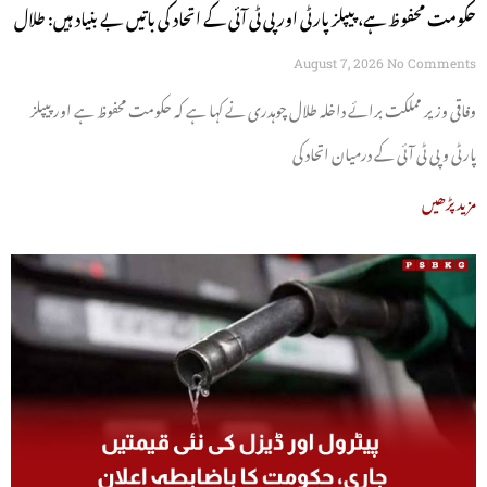
حکومت محفوظ ہے، پیپلز پارٹی اور پی ٹی آئی کے اتحاد کی باتیں بے بنیاد ہیں: طلال
چوہدری
August 7, 2026
No Comments
وفاقی وزیر مملکت برائے داخلہ طلال چوہدری نے کہا ہے کہ حکومت محفوظ ہے اور پیپلز
پارٹی و پی ٹی آئی کے درمیان اتحاد کی
مزید پڑھیں