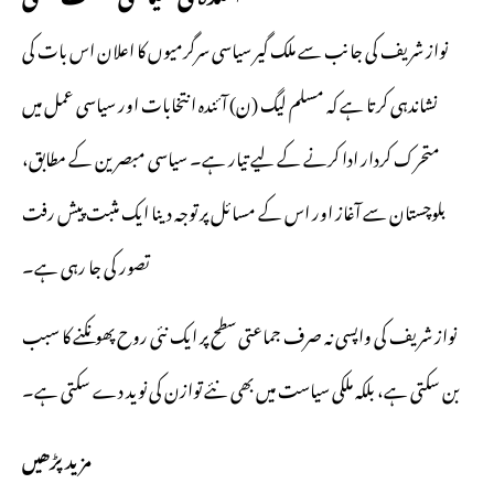
نواز شریف کی جانب سے ملک گیر سیاسی سرگرمیوں کا اعلان اس بات کی
نشاندہی کرتا ہے کہ مسلم لیگ (ن) آئندہ انتخابات اور سیاسی عمل میں
متحرک کردار ادا کرنے کے لیے تیار ہے۔ سیاسی مبصرین کے مطابق،
بلوچستان سے آغاز اور اس کے مسائل پر توجہ دینا ایک مثبت پیش رفت
تصور کی جا رہی ہے۔
نواز شریف کی واپسی نہ صرف جماعتی سطح پر ایک نئی روح پھونکنے کا سبب
بن سکتی ہے، بلکہ ملکی سیاست میں بھی نئے توازن کی نوید دے سکتی ہے۔
مزید پڑھیں