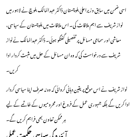
اسی ضمن میں سابق وزیراعلیٰ بلوچستان ڈاکٹر عبدالمالک بلوچ نے لاہور میں
نواز شریف سے اہم ملاقات کی۔ اس ملاقات میں بلوچستان کے سیاسی،
معاشی اور سماجی مسائل پر تفصیلی گفتگو ہوئی۔ ڈاکٹر عبدالمالک نے نواز
شریف سے درخواست کی کہ وہ ان مسائل کے حل میں مثبت کردار ادا
کریں۔
نواز شریف نے اس موقع پر یقین دہانی کروائی کہ وہ نہ صرف اپنا سیاسی کردار
ادا کریں گے بلکہ جمہوری عمل کے فروغ اور محرومیوں کے خاتمے کے لیے
ہر ممکن تعاون بھی فراہم کریں گے۔
آئندہ کی سیاسی حکمت عملی