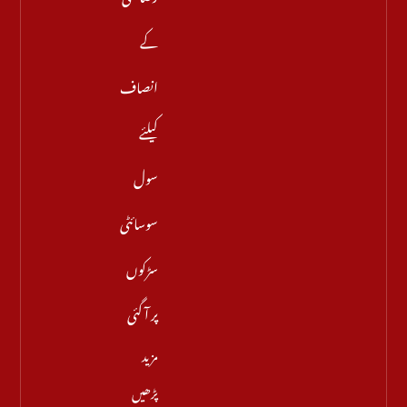
کے
انصاف
کیلئے
سول
سوسائٹی
سڑکوں
پر آ گئی
مزید
پڑھیں