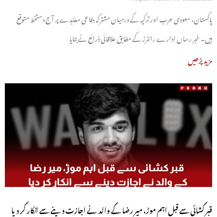
پاکستان، سعودی عرب اور ترکیہ کے درمیان مشترکہ دفاعی معاہدے پر آج دستخط متوقع
ہیں۔ خبر رساں ادارے رائٹرز کے مطابق علاقائی ذرائع نے بتایا
مزید پڑھیں
قبر کشائی سے قبل اہم موڑ، میر رضا کے والد نے اجازت دینے سے انکار کر دیا