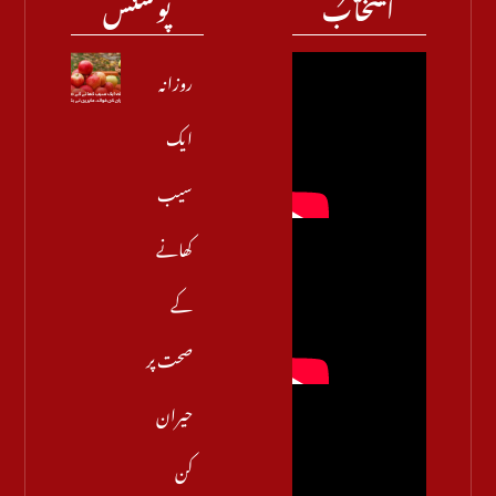
انتخاب
پوسٹس
روزانہ
ایک
سیب
کھانے
کے
صحت پر
حیران
کن