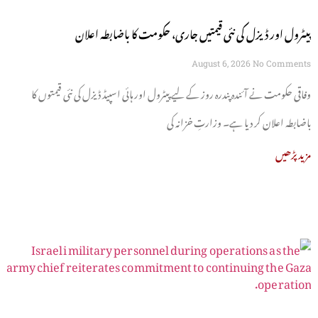
پیٹرول اور ڈیزل کی نئی قیمتیں جاری، حکومت کا باضابطہ اعلان
August 6, 2026
No Comments
وفاقی حکومت نے آئندہ پندرہ روز کے لیے پیٹرول اور ہائی اسپیڈ ڈیزل کی نئی قیمتوں کا
باضابطہ اعلان کر دیا ہے۔ وزارتِ خزانہ کی
مزید پڑھیں