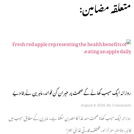
:متعلقہ مضامین
روزانہ ایک سیب کھانے کے صحت پر حیران کن فوائد، ماہرین نے بتا دیے
August 8, 2026
No Comments
روزانہ ایک سیب کھانا صحت مند غذا کا حصہ بن سکتا ہے۔ ماہرین کے مطابق سیب میں
فائبر، وٹامنز، منرلز اور مختلف قدرتی غذائی اجزا