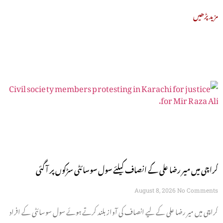
مزید پڑھیں
کراچی میں میر رضا علی کے انصاف کیلئے سول سوسائٹی سڑکوں پر آ گئی
August 8, 2026
No Comments
کراچی میں میر رضا علی کے لیے انصاف کی آواز بلند کرتے ہوئے سول سوسائٹی کے افراد