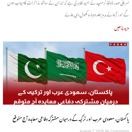
امریکی صدر ڈونلڈ ٹرمپ نے امید ظاہر کی ہے کہ ایران کے ساتھ مذاکرات کامیاب ہوں
گے اور آبنائے ہرمز جلد دوبارہ کھول دی جائے
مزید پڑھیں
پاکستان، سعودی عرب اور ترکیہ کے درمیان مشترکہ دفاعی معاہدہ آج متوقع
August 7, 2026
No Comments