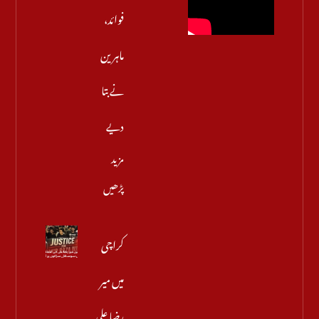
فوائد،
ماہرین
نے بتا
دیے
مزید
پڑھیں
کراچی
میں میر
رضا علی