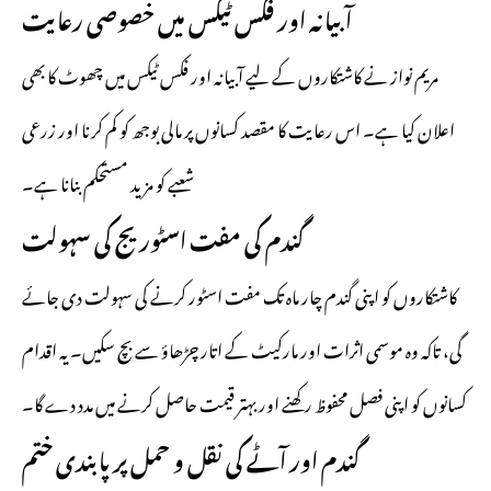
آبیانہ اور فکس ٹیکس میں خصوصی رعایت
مریم نواز نے کاشتکاروں کے لیے آبیانہ اور فکس ٹیکس میں چھوٹ کا بھی
اعلان کیا ہے۔ اس رعایت کا مقصد کسانوں پر مالی بوجھ کو کم کرنا اور زرعی
شعبے کو مزید مستحکم بنانا ہے۔
گندم کی مفت اسٹوریج کی سہولت
کاشتکاروں کو اپنی گندم چار ماہ تک مفت اسٹور کرنے کی سہولت دی جائے
گی، تاکہ وہ موسمی اثرات اور مارکیٹ کے اتار چڑھاؤ سے بچ سکیں۔ یہ اقدام
کسانوں کو اپنی فصل محفوظ رکھنے اور بہتر قیمت حاصل کرنے میں مدد دے گا۔
گندم اور آٹے کی نقل و حمل پر پابندی ختم