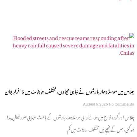
چلاس میں موسلادھار بارشوں نے تباہی مچا دی، مختلف حادثات میں 6 افراد جان
سے گئے
August 5, 2026
No Comments
چلاس اور گرد و نواح میں ہونے والی موسلادھار بارشوں کے باعث سیلابی صورتحال پیدا
ہو گئی، جس کے نتیجے میں مختلف حادثات میں کم