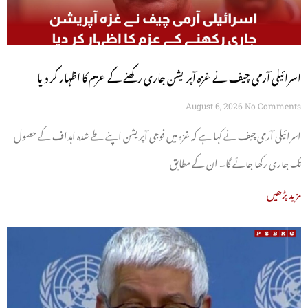
اسرائیلی آرمی چیف نے غزہ آپریشن جاری رکھنے کے عزم کا اظہار کر دیا
August 6, 2026
No Comments
اسرائیلی آرمی چیف نے کہا ہے کہ غزہ میں فوجی آپریشن اپنے طے شدہ اہداف کے حصول
تک جاری رکھا جائے گا۔ ان کے مطابق
مزید پڑھیں