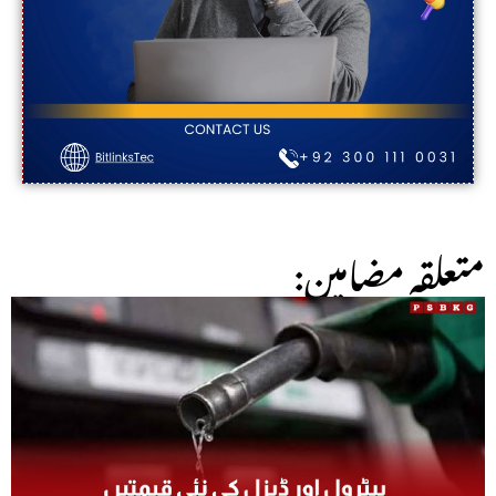
:متعلقہ مضامین