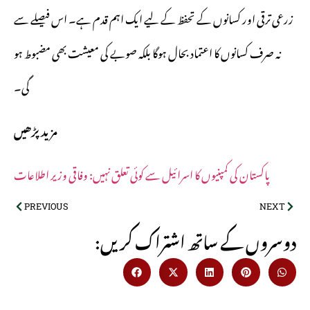
زرعی ترقی اور کسانوں کے تحفظ کے لیے ایک اہم قدم ہے۔ اس فیصلے سے
نہ صرف کسانوں کا اعتماد بحال ہوگا بلکہ صوبے کی معیشت بھی مضبوط ہو
گی۔
مزید پڑھیں
پاکستان کی کمپنیوں کا اسرائیل سے کوئی تعلق نہیں: وفاقی وزیر اطلاعات
PREVIOUS
NEXT
:دوسروں کے ساتھ اشتراک کریں