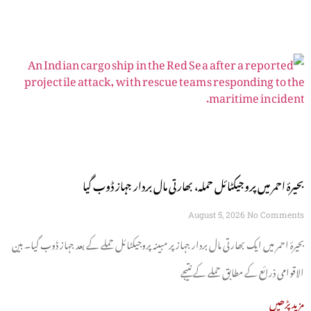
بحیرۂ احمر میں پروجیکٹائل حملہ، بھارتی مال بردار جہاز ڈوب گیا
August 5, 2026
No Comments
بحیرۂ احمر میں ایک بھارتی مال بردار جہاز پر مبینہ پروجیکٹائل حملے کے بعد جہاز ڈوب گیا۔ بین
الاقوامی ذرائع کے مطابق حملے کے نتیجے
مزید پڑھیں