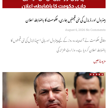
پیٹرول اور ڈیزل کی نئی قیمتیں جاری، حکومت کا باضابطہ اعلان
August 6, 2026
No Comments
وفاقی حکومت نے آئندہ پندرہ روز کے لیے پیٹرول اور ہائی اسپیڈ ڈیزل کی نئی قیمتوں کا
باضابطہ اعلان کر دیا ہے۔ وزارتِ خزانہ کی
مزید پڑھیں