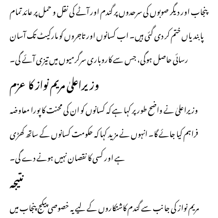
پنجاب اور دیگر صوبوں کی سرحدوں پر گندم اور آٹے کی نقل و حمل پر عائد تمام
پابندیاں ختم کر دی گئی ہیں۔ اب کسانوں اور تاجروں کو مارکیٹ تک آسان
رسائی حاصل ہوگی، جس سے کاروباری سرگرمیوں میں تیزی آئے گی۔
وزیراعلیٰ مریم نواز کا عزم
وزیراعلیٰ نے واضح طور پر کہا ہے کہ کسانوں کو ان کی محنت کا پورا معاوضہ
فراہم کیا جائے گا۔ انہوں نے مزید کہا کہ حکومت کسانوں کے ساتھ کھڑی
ہے اور کسی کا نقصان نہیں ہونے دے گی۔
نتیجہ
مریم نواز کی جانب سے گندم کاشتکاروں کے لیے یہ خصوصی پیکج پنجاب میں