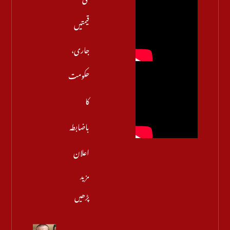
قیمتیں
جاری،
حکومت
کا
باضابطہ
اعلان
مزید
پڑھیں