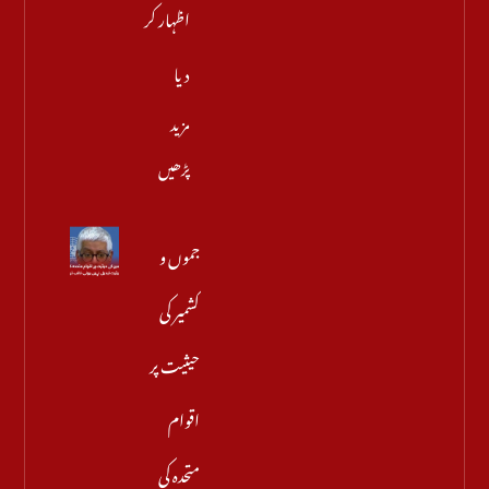
اظہار کر
دیا
مزید
پڑھیں
جموں و
کشمیر کی
حیثیت پر
اقوام
متحدہ کی