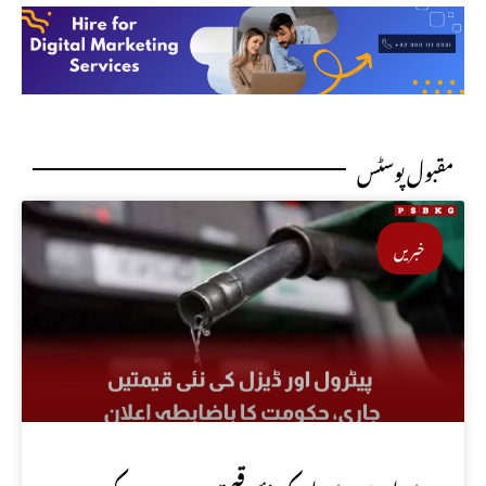
مقبول پوسٹس
خبریں