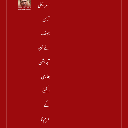
اسرائیلی
آرمی
چیف
نے غزہ
آپریشن
جاری
رکھنے
کے
عزم کا