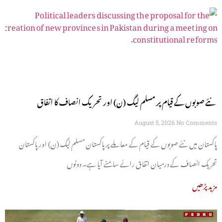
نئے صوبوں کے قیام پر مسلم لیگ (ن) اور تحریک انصاف کا اتفاق
August 5, 2026
No Comments
پاکستان میں نئے صوبوں کے قیام کے معاملے پر پاکستان مسلم لیگ (ن) اور پاکستان
تحریک انصاف کے درمیان اتفاق رائے سامنے آیا ہے۔ دونوں
مزید پڑھیں