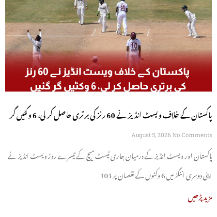
پاکستان کے خلاف ویسٹ انڈیز نے 60 رنز کی برتری حاصل کر لی، 6 وکٹیں گر
گئیں
August 5, 2026
No Comments
پاکستان اور ویسٹ انڈیز کے درمیان جاری ٹیسٹ میچ کے تیسرے روز ویسٹ انڈیز نے
اپنی دوسری اننگز میں 6 وکٹوں کے نقصان پر 103
مزید پڑھیں