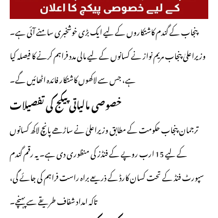
پنجاب کے گندم کاشتکاروں کے لیے ایک بڑی خوشخبری سامنے آئی ہے۔
وزیراعلیٰ پنجاب مریم نواز نے کسانوں کے لیے مالی مدد فراہم کرنے کا فیصلہ کیا
ہے، جس سے لاکھوں کاشتکار فائدہ اٹھائیں گے۔
خصوصی مالیاتی پیکج کی تفصیلات
ترجمان پنجاب حکومت کے مطابق وزیراعلیٰ نے ساڑھے پانچ لاکھ کسانوں
کے لیے 15 ارب روپے کے فنڈز کی منظوری دی ہے۔ یہ رقم گندم
سپورٹ فنڈ کے تحت کسان کارڈ کے ذریعے براہ راست فراہم کی جائے گی،
تاکہ امداد شفاف طریقے سے پہنچے۔