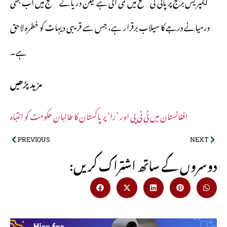
ایمپریس برج پر پانی کی سطح میں کمی آئی ہے لیکن دریائے ستلج میں اب بھی
درمیانے درجے کا سیلاب برقرار ہے، جس سے قریبی دیہات کو خطرہ لاحق
ہے۔
مزید پڑھیں
افغانستان میں ٹی ٹی پی اور ’را‘ پر پاکستان کا طالبان حکومت کو انتباہ
PREVIOUS
NEXT
:دوسروں کے ساتھ اشتراک کریں