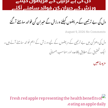
دل کی بے ترتیبی کے مریضوں کیلئے ورزش کے حیران کن فوائد سامنے آگئے
August 9, 2026
No Comments
دل کی دھڑکن میں بے ترتیبی کے مریضوں کے لیے ورزش کے اہم فوائد سامنے آئے ہیں۔
ایک تحقیق کے مطابق باقاعدہ اور مناسب جسمانی
مزید پڑھیں