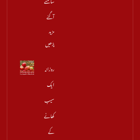
سامنے
آگئے
مزید
پڑھیں
روزانہ
ایک
سیب
کھانے
کے