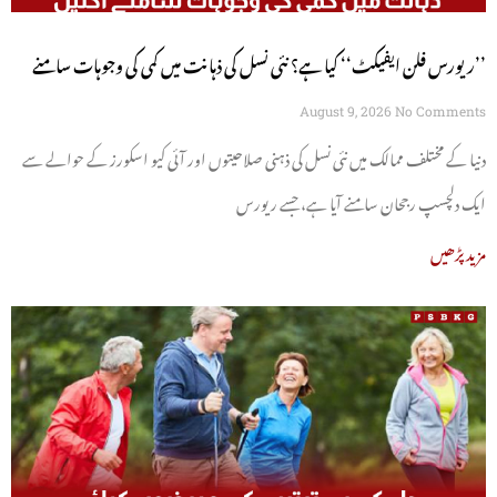
’’ریورس فلن ایفیکٹ‘‘ کیا ہے؟ نئی نسل کی ذہانت میں کمی کی وجوہات سامنے
آگئیں
August 9, 2026
No Comments
دنیا کے مختلف ممالک میں نئی نسل کی ذہنی صلاحیتوں اور آئی کیو اسکورز کے حوالے سے
ایک دلچسپ رجحان سامنے آیا ہے، جسے ریورس
مزید پڑھیں