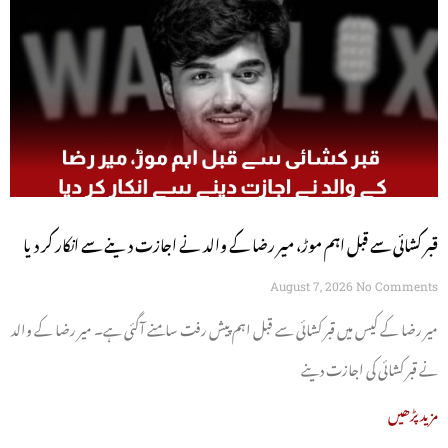
قبر کشائی سے قبل اہم موڑ، میر رضا کے والد نے اجازت دینے سے انکار کر دیا
August 7, 2026
No Comments
میر رضا کے کیس میں قبر کشائی سے قبل اہم پیش رفت سامنے آگئی ہے۔ میر رضا کے والد
نے قبر کشائی کی اجازت دینے
مزید پڑھیں