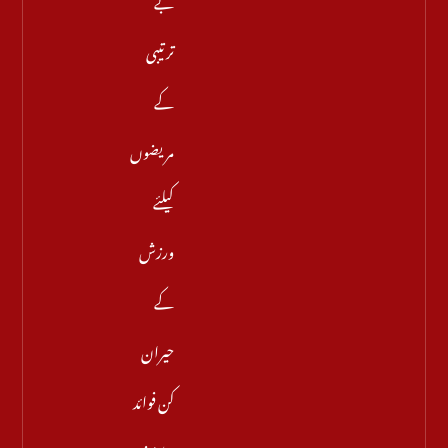
ترتیبی
کے
مریضوں
کیلئے
ورزش
کے
حیران
کن فوائد