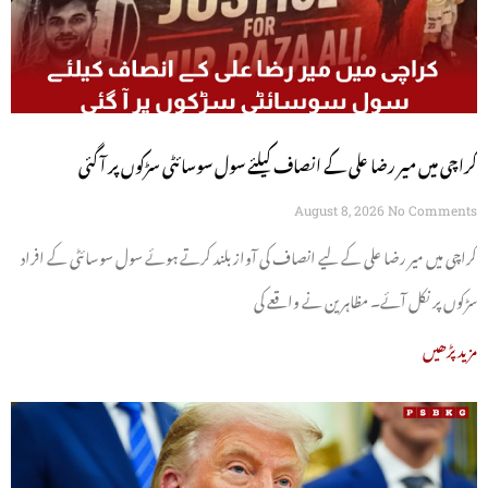
کراچی میں میر رضا علی کے انصاف کیلئے سول سوسائٹی سڑکوں پر آ گئی
August 8, 2026
No Comments
کراچی میں میر رضا علی کے لیے انصاف کی آواز بلند کرتے ہوئے سول سوسائٹی کے افراد
سڑکوں پر نکل آئے۔ مظاہرین نے واقعے کی
مزید پڑھیں