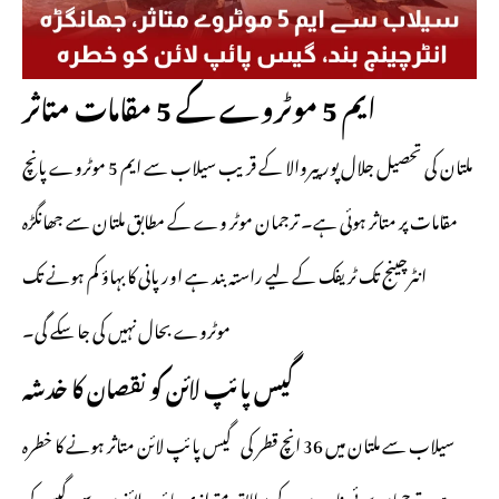
ایم 5 موٹروے کے 5 مقامات متاثر
ملتان کی تحصیل جلال پور پیروالا کے قریب سیلاب سے ایم 5 موٹروے پانچ
مقامات پر متاثر ہوئی ہے۔ ترجمان موٹر وے کے مطابق ملتان سے جھانگڑہ
انٹرچینج تک ٹریفک کے لیے راستہ بند ہے اور پانی کا بہاؤ کم ہونے تک
موٹروے بحال نہیں کی جا سکے گی۔
گیس پائپ لائن کو نقصان کا خدشہ
سیلاب سے ملتان میں 36 انچ قطر کی گیس پائپ لائن متاثر ہونے کا خطرہ
ہے۔ ترجمان سوئی ناردرن کے مطابق متوازی پائپ لائنوں سے گیس کی