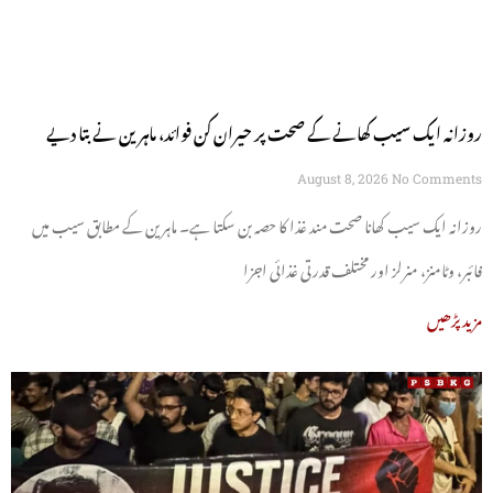
روزانہ ایک سیب کھانے کے صحت پر حیران کن فوائد، ماہرین نے بتا دیے
August 8, 2026
No Comments
روزانہ ایک سیب کھانا صحت مند غذا کا حصہ بن سکتا ہے۔ ماہرین کے مطابق سیب میں
فائبر، وٹامنز، منرلز اور مختلف قدرتی غذائی اجزا
مزید پڑھیں