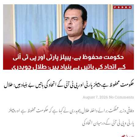
حکومت محفوظ ہے، پیپلز پارٹی اور پی ٹی آئی کے اتحاد کی باتیں بے بنیاد ہیں: طلال
چوہدری
August 7, 2026
No Comments
وفاقی وزیر مملکت برائے داخلہ طلال چوہدری نے کہا ہے کہ حکومت محفوظ ہے اور پیپلز
پارٹی و پی ٹی آئی کے درمیان اتحاد کی
مزید پڑھیں