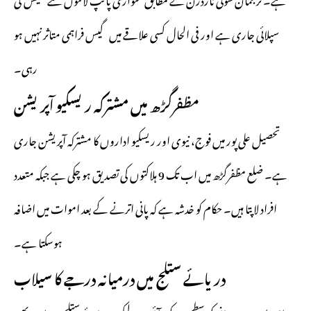
سپلائی جاری ہے اور فی الحال کسی علاقے میں گیس فراہمی متاثر نہیں ہو
رہی۔
مظفرگڑھ میں مشترکہ ریسکیو آپریشن
تحصیل علی پور میں فوج، نیوی اور ریسکیو اداروں کا مشترکہ آپریشن جاری
ہے۔ ضلع مظفرگڑھ میں اب تک 9 ہلاکتوں کی تصدیق ہو چکی ہے جبکہ متعدد
افراد لاپتا ہیں۔ حکام کو خدشہ ہے کہ پانی اترنے کے بعد اموات میں اضافہ
ہوسکتا ہے۔
دریائے ستلج میں درمیانہ درجے کا سیلاب