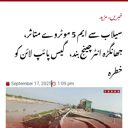
خبریں
,
مزید
سیلاب سے ایم 5 موٹروے متاثر،
جھانگڑہ انٹرچینج بند، گیس پائپ لائن کو
خطرہ
September 17, 2025
1:09 pm