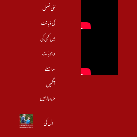
نئی نسل
کی ذہانت
میں کمی کی
وجوہات
سامنے
آگئیں
مزید پڑھیں
دل کی
بے