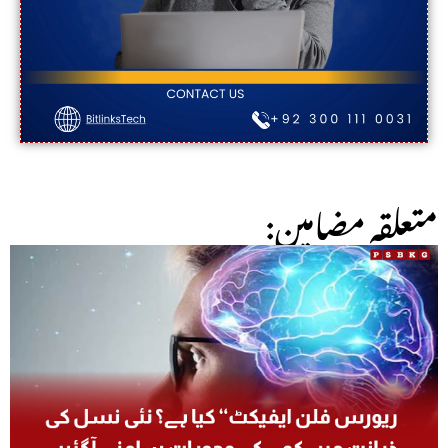
:متعلقہ مضامین