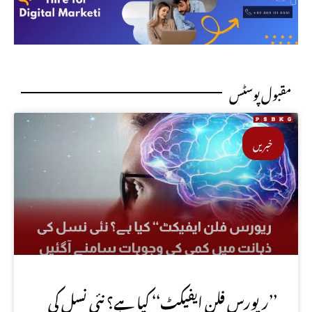
مقبول پوسٹس
خبریں
’’ریورس فلن ایفیکٹ‘‘ کیا ہے؟ نئی نسل کی