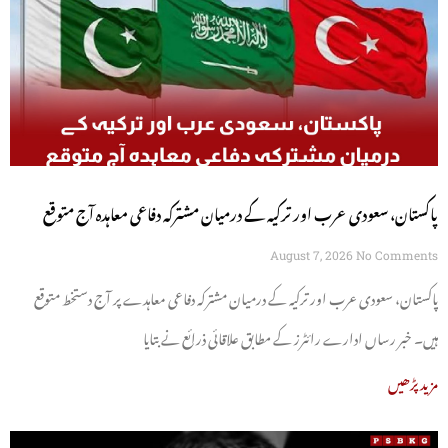
پاکستان، سعودی عرب اور ترکیہ کے درمیان مشترکہ دفاعی معاہدہ آج متوقع
August 7, 2026
No Comments
پاکستان، سعودی عرب اور ترکیہ کے درمیان مشترکہ دفاعی معاہدے پر آج دستخط متوقع
ہیں۔ خبر رساں ادارے رائٹرز کے مطابق علاقائی ذرائع نے بتایا
مزید پڑھیں