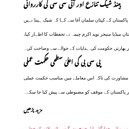
ہینڈ شیک تنازع اور آئی سی سی کی کارروائی
 پاکستان کے کپتان سلمان آغا سے کہا کہ شیک ہینڈ نہیں
ان میڈیا منیجر نوید اکرم چیمہ نے تحفظات کا اظہار کیا،
ور بھارتی حکومت کی ہدایات کے حوالے سے وضاحت کی۔
پی سی بی کی اعلیٰ سطحی حکمت عملی
ی مشاورت کی تاکہ اس معاملے میں مناسب حکمت عملی
ور پاکستان کے موقف کو مضبوطی سے پیش کیا جا سکے۔
مزید پڑھیں