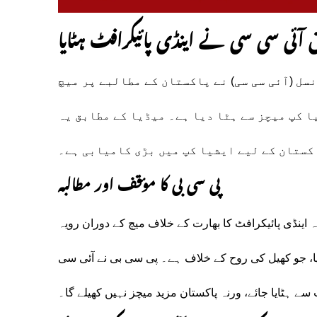
ق آئی سی سی نے اینڈی پائیکرافٹ ہٹایا
سل (آئی سی سی) نے پاکستان کے مطالبے پر میچ
 کپ میچز سے ہٹا دیا ہے۔ میڈیا کے مطابق یہ
کستان کے لیے ایشیا کپ میں بڑی کامیابی ہے۔
پی سی بی کا مؤقف اور مطالبہ
 اینڈی پائیکرافٹ کا بھارت کے خلاف میچ کے دوران رویہ
دیا، جو کھیل کی روح کے خلاف ہے۔ پی سی بی نے آئی سی
سے ہٹایا جائے، ورنہ پاکستان مزید میچز نہیں کھیلے گا۔