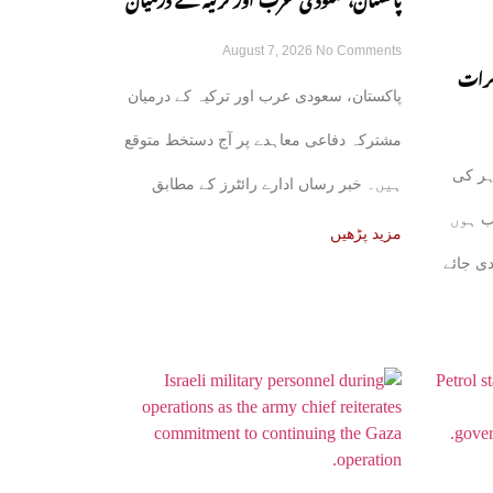
پاکستان، سعودی عرب اور ترکیہ کے درمیان
August 7, 2026
No Comments
مشترکہ دفاعی معاہدہ آج متوقع
کرات
پاکستان، سعودی عرب اور ترکیہ کے درمیان
ھل جائے
مشترکہ دفاعی معاہدے پر آج دستخط متوقع
ہر کی
ہیں۔ خبر رساں ادارے رائٹرز کے مطابق
ب ہوں
علاقائی ذرائع نے بتایا
مزید پڑھیں
دی جائے