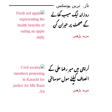
تازہ ترین پوسٹس
روزانہ ایک سیب کھانے
کے صحت پر حیران کن
فوائد، ماہرین نے بتا دیے
مزید پڑھیں
کراچی میں میر رضا علی کے
انصاف کیلئے سول سوسائٹی
سڑکوں پر آ گئی
مزید پڑھیں