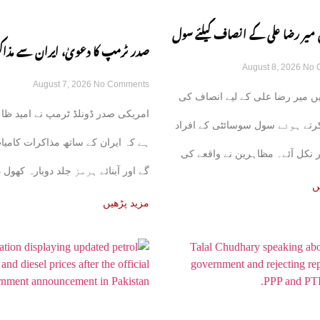
 میر رضا علی کے انصاف کیلئے سول
صدر ٹرمپ کا دعویٰ، ایران سے مذا
August 8, 2026
No 
ڑکوں پر آ گئی
August 7, 2026
No Comments
کامیاب ہوں گے، آبنائے ہرمز جلد ک
ں میر رضا علی کے لیے انصاف کی
امریکی صدر ڈونلڈ ٹرمپ نے امید ظا
گی
 کرتے ہوئے سول سوسائٹی کے افراد
ہے کہ ایران کے ساتھ مذاکرات کامیا
 نکل آئے۔ مظاہرین نے واقعے کی
گے اور آبنائے ہرمز جلد دوبارہ کھول 
ں
مزید پڑھیں