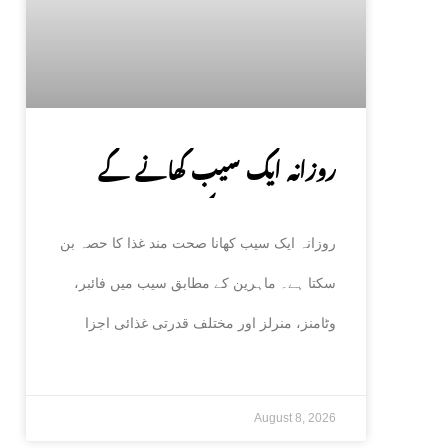
روزانہ ایک سیب کھانے کے
صحت پر حیران کن فوائد، ماہرین
روزانہ ایک سیب کھانا صحت مند غذا کا حصہ بن
نے بتا دیے
سکتا ہے۔ ماہرین کے مطابق سیب میں فائبر،
وٹامنز، منرلز اور مختلف قدرتی غذائی اجزا
August 8, 2026