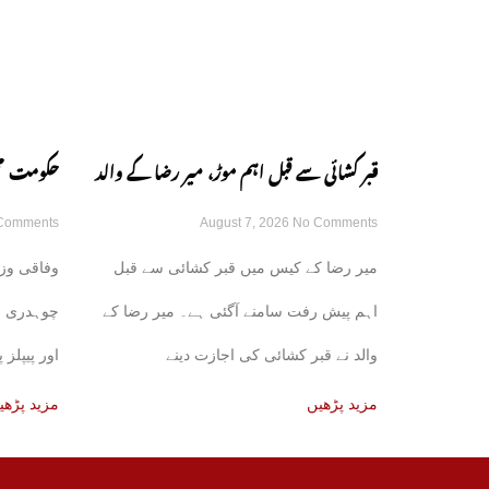
قبر کشائی سے قبل اہم موڑ، میر رضا کے والد
حکومت محف
Comments
August 7, 2026
No Comments
نے اجازت دینے سے انکار کر دیا
کے اتحاد 
میر رضا کے کیس میں قبر کشائی سے قبل
وفاقی وزی
اہم پیش رفت سامنے آگئی ہے۔ میر رضا کے
چوہدری ن
والد نے قبر کشائی کی اجازت دینے
اور پیپلز 
کی
مزید پڑھیں
مزید پڑھی