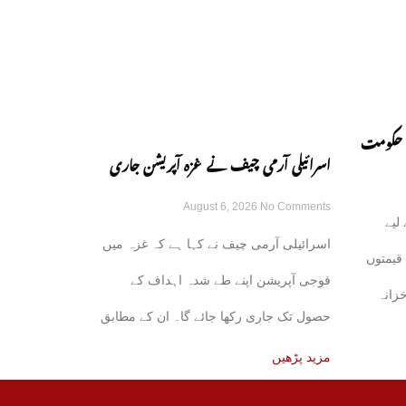
، حکومت
اسرائیلی آرمی چیف نے غزہ آپریشن جاری
August 6, 2026
No Comments
رکھنے کے عزم کا اظہار کر دیا
لیے
اسرائیلی آرمی چیف نے کہا ہے کہ غزہ میں
قیمتوں
فوجی آپریشن اپنے طے شدہ اہداف کے
خزانہ
حصول تک جاری رکھا جائے گا۔ ان کے مطابق
مزید پڑھیں