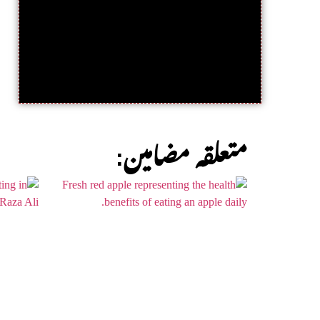
:متعلقہ مضامین