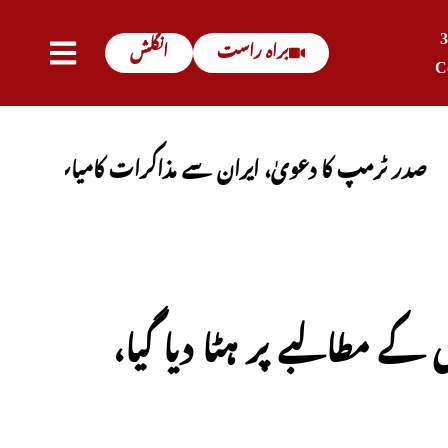
براہ راست
انگلش
C
پ کا دعویٰ، ایران سے مذاکرات کامیاب ہوں گے، آبنائے
 کے مطالبے پر ہٹا دیا گیا،