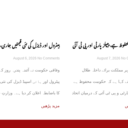
وظ ہے، پیپلز پارٹی اور پی ٹی آئی
پیٹرول اور ڈیزل کی نئی قیمتیں جاری
August 6, 2026
No Comments
August 7, 2026
No 
کی باتیں بے بنیاد ہیں: طلال چوہدری
کا باضابطہ اعلان
ر مملکت برائے داخلہ طلال
وفاقی حکومت نے آئندہ پندرہ روز کے 
ے کہا ہے کہ حکومت محفوظ ہے
پیٹرول اور ہائی اسپیڈ ڈیزل کی نئی 
پارٹی و پی ٹی آئی کے درمیان اتحاد
کا باضابطہ اعلان کر دیا ہے۔ وزارتِ 
کی
ں
مزید پڑھیں