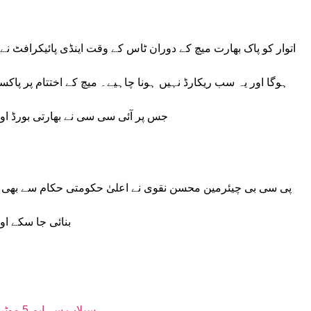
اتوار کو پاک بھارت میچ کے دوران ٹاس کے وقت اینڈی پائیکرافٹ نے
ہوگا اور یہ سب ریکارڈ نہیں ہونا چاہیے۔ میچ کے اختتام پر پاکست
جس پر آئی سی سی نے بھارتی بورڈ ا
پی سی بی چیئرمین محسن نقوی نے اعلیٰ حکومتی حکام سے بھ
بنائی جا سکے ا
سیلاب سے ایم 5 موٹروے متاثر، جھانگڑہ انٹرچینج بند، گیس پائپ لائن کو خطرہ