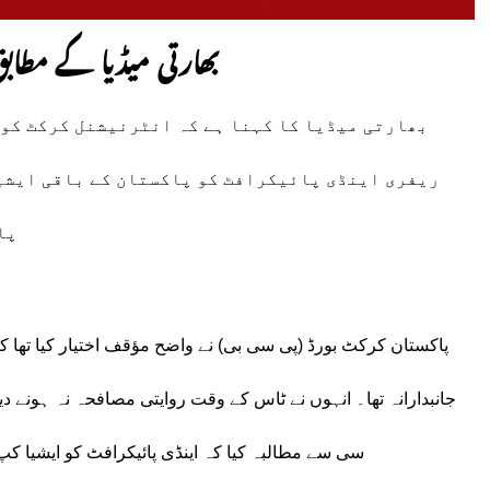
بھارتی میڈیا کے مطاب
بھارتی میڈیا کا کہنا ہے کہ انٹرنیشنل کرکٹ کون
ریفری اینڈی پائیکرافٹ کو پاکستان کے باقی ایشیا
پا
پاکستان کرکٹ بورڈ (پی سی بی) نے واضح مؤقف اختیار کیا تھا کہ
جانبدارانہ تھا۔ انہوں نے ٹاس کے وقت روایتی مصافحہ نہ ہونے 
سی سے مطالبہ کیا کہ اینڈی پائیکرافٹ کو ایشیا کپ 