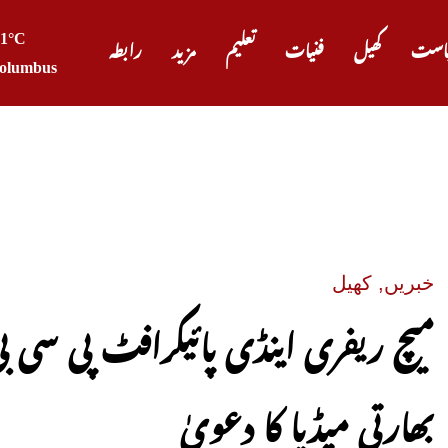
31°C
است
کھیل
فنیات
تعلیم
مزید
رابطہ
olumbus
صدر ٹرم
خبریں
,
کھیل
میچ ریفری اینڈی پائیکرافٹ پی سی بی
بھارتی میڈیا کا دعویٰ