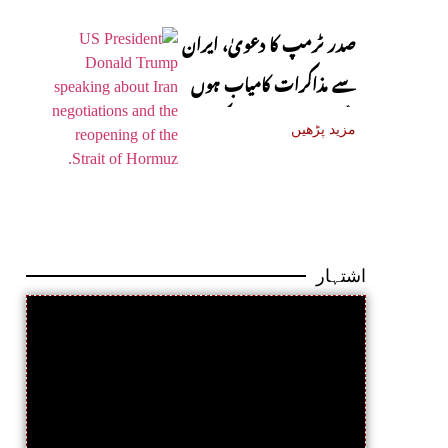
صدر ٹرمپ کا دعویٰ، ایران
سے مذاکرات کامیاب ہوں
گے، آبنائے ہرمز جلد کھل
مزید پڑھیں
جائے گی
اشتہار