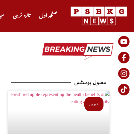
صفحہ اول
تازہ ترین
سی
مقبول پوسٹس
خبریں