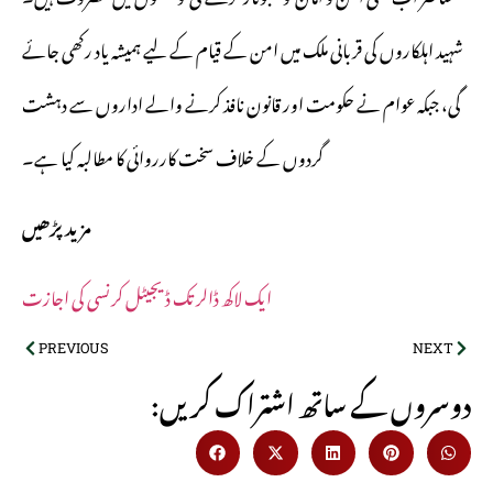
شہید اہلکاروں کی قربانی ملک میں امن کے قیام کے لیے ہمیشہ یاد رکھی جائے
گی، جبکہ عوام نے حکومت اور قانون نافذ کرنے والے اداروں سے دہشت
گردوں کے خلاف سخت کارروائی کا مطالبہ کیا ہے۔
مزید پڑھیں
ایک لاکھ ڈالر تک ڈیجیٹل کرنسی کی اجازت
PREVIOUS
NEXT
:دوسروں کے ساتھ اشتراک کریں