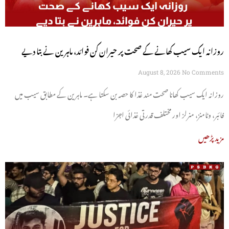
روزانہ ایک سیب کھانے کے صحت پر حیران کن فوائد، ماہرین نے بتا دیے
August 8, 2026
No Comments
روزانہ ایک سیب کھانا صحت مند غذا کا حصہ بن سکتا ہے۔ ماہرین کے مطابق سیب میں
فائبر، وٹامنز، منرلز اور مختلف قدرتی غذائی اجزا
مزید پڑھیں