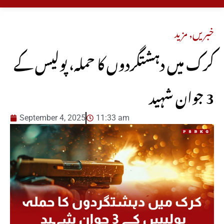
خبریں
,
مزید
کرک میں دہشتگردوں کا حملہ، پولیس کے
3 جوان شہید
September 4, 2025
11:33 am