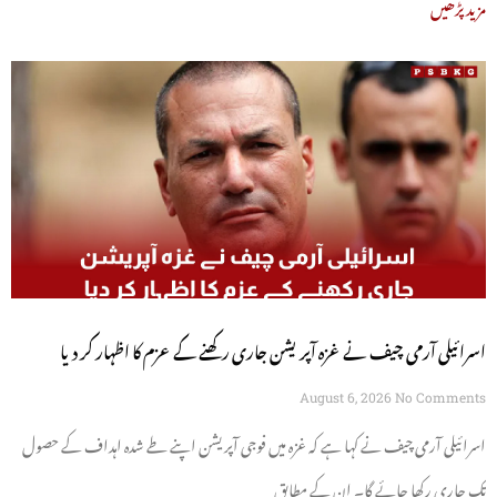
مزید پڑھیں
اسرائیلی آرمی چیف نے غزہ آپریشن جاری رکھنے کے عزم کا اظہار کر دیا
August 6, 2026
No Comments
اسرائیلی آرمی چیف نے کہا ہے کہ غزہ میں فوجی آپریشن اپنے طے شدہ اہداف کے حصول
تک جاری رکھا جائے گا۔ ان کے مطابق