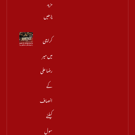
مزید
پڑھیں
کراچی
میں میر
رضا علی
کے
انصاف
کیلئے
سول