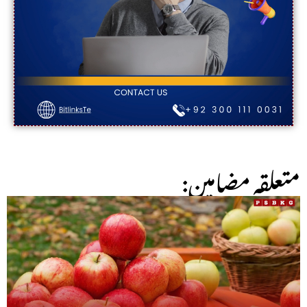
:متعلقہ مضامین