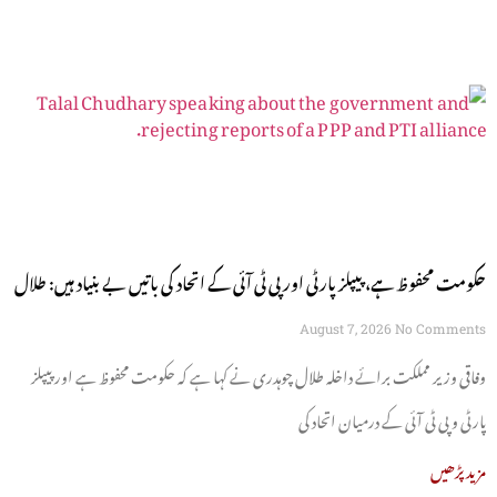
حکومت محفوظ ہے، پیپلز پارٹی اور پی ٹی آئی کے اتحاد کی باتیں بے بنیاد ہیں: طلال
چوہدری
August 7, 2026
No Comments
وفاقی وزیر مملکت برائے داخلہ طلال چوہدری نے کہا ہے کہ حکومت محفوظ ہے اور پیپلز
پارٹی و پی ٹی آئی کے درمیان اتحاد کی
مزید پڑھیں