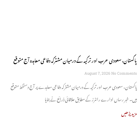
پاکستان، سعودی عرب اور ترکیہ کے درمیان مشترکہ دفاعی معاہدہ آج متوقع
August 7, 2026
No Comments
پاکستان، سعودی عرب اور ترکیہ کے درمیان مشترکہ دفاعی معاہدے پر آج دستخط متوقع
ہیں۔ خبر رساں ادارے رائٹرز کے مطابق علاقائی ذرائع نے بتایا
مزید پڑھیں