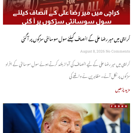
کراچی میں میر رضا علی کے انصاف کیلئے سول سوسائٹی سڑکوں پر آ گئی
August 8, 2026
No Comments
کراچی میں میر رضا علی کے لیے انصاف کی آواز بلند کرتے ہوئے سول سوسائٹی کے افراد
سڑکوں پر نکل آئے۔ مظاہرین نے واقعے کی
مزید پڑھیں