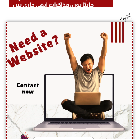
سے
اشتہار
مذاکرات
کامیاب
ہوں
گے،
آبنائے
ہرمز جلد
کھل
جائے گی