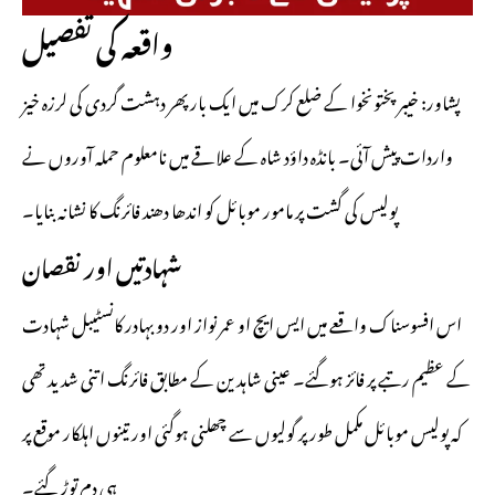
واقعہ کی تفصیل
پشاور: خیبرپختونخوا کے ضلع کرک میں ایک بار پھر دہشت گردی کی لرزہ خیز
واردات پیش آئی۔ بانڈہ داؤد شاہ کے علاقے میں نامعلوم حملہ آوروں نے
پولیس کی گشت پر مامور موبائل کو اندھا دھند فائرنگ کا نشانہ بنایا۔
شہادتیں اور نقصان
اس افسوسناک واقعے میں ایس ایچ او عمر نواز اور دو بہادر کانسٹیبل شہادت
کے عظیم رتبے پر فائز ہوگئے۔ عینی شاہدین کے مطابق فائرنگ اتنی شدید تھی
کہ پولیس موبائل مکمل طور پر گولیوں سے چھلنی ہوگئی اور تینوں اہلکار موقع پر
ہی دم توڑ گئے۔