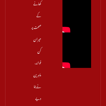
کھانے
کے
صحت پر
حیران
کن
فوائد،
ماہرین
نے بتا
دیے