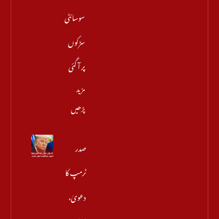
سوسائٹی
سڑکوں
پر آ گئی
مزید
پڑھیں
صدر
ٹرمپ کا
دعویٰ،