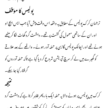
پولیس کا مؤقف
ترجمان کرک پولیس کے مطابق یہ واقعہ اس وقت پیش آیا جب ایس ایچ او
اور ان کے ساتھی معمول کی گشت پر تھے۔ دہشت گرد گھات لگا کر بیٹھے
ہوئے تھے اور اچانک پولیس گاڑی پر حملہ آور ہوئے۔ واقعے کے بعد علاقے
کو گھیرے میں لے کر سرچ
آپریشن
شروع کر دیا گیا ہے تاکہ حملہ آوروں کو
گرفتار کیا جا سکے۔
نتیجہ
کرک میں پولیس پر ہونے والا یہ حملہ ایک بار پھر ظاہر کرتا ہے کہ دہشت گرد
عناصر اب بھی امن و امان کو سبوتاژ کرنے کی کوششوں میں مصروف ہیں۔