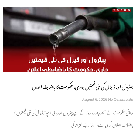
پیٹرول اور ڈیزل کی نئی قیمتیں جاری، حکومت کا باضابطہ اعلان
August 6, 2026
No Comments
وفاقی حکومت نے آئندہ پندرہ روز کے لیے پیٹرول اور ہائی اسپیڈ ڈیزل کی نئی قیمتوں کا
باضابطہ اعلان کر دیا ہے۔ وزارتِ خزانہ کی