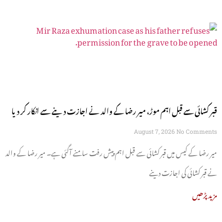
قبر کشائی سے قبل اہم موڑ، میر رضا کے والد نے اجازت دینے سے انکار کر دیا
August 7, 2026
No Comments
میر رضا کے کیس میں قبر کشائی سے قبل اہم پیش رفت سامنے آگئی ہے۔ میر رضا کے والد
نے قبر کشائی کی اجازت دینے
مزید پڑھیں