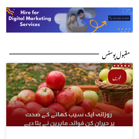
مقبول پوسٹس
خبریں