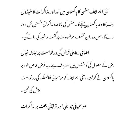
آئی ایم ایف مشن کا پاکستان میں آمد اور مذاکرات کا شیڈول
ی ایم ایف) کا وفد پاکستان پہنچے گا۔ مشن کی باقاعدہ مذاکراتی نشستیں کل بروز
اضافی رعایتی قرض کی درخواست پر تبادلہ خیال
ی قرض کے حصول کی کوششوں میں مصروف ہے۔ یہ قرض خاص طور پر
ہ پاکستان نے گزشتہ ماہ آئی ایم ایف کو موسمیاتی فنانسنگ کی درخواست
پیش کی تھی۔
موسمیاتی تبدیلی اور ترقیاتی بجٹ پر مذاکرات