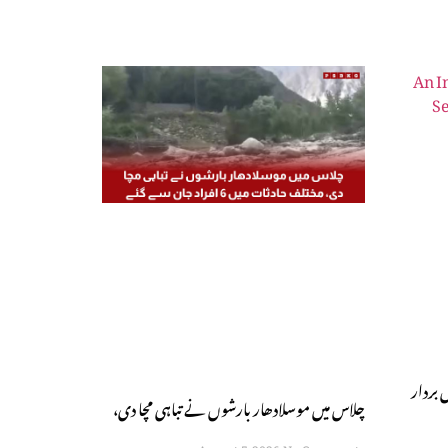
ل بردار
چلاس میں موسلادھار بارشوں نے تباہی مچا دی،