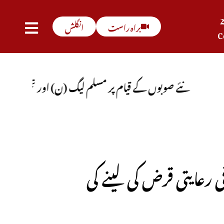
براہ راست
انگلش
C
 صوبوں کے قیام پر مسلم لیگ (ن) اور تحریک انصاف کا اتفا
رعایتی قرض کی لینے کی