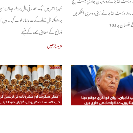
ر ویسٹ انڈیز کے درمیان جاری ٹیسٹ میچ
بحیرۂ احمر میں ایک بھارتی مال بردار جہاز پر مبی
وز ویسٹ انڈیز نے اپنی دوسری اننگز میں
پروجیکٹائل حملے کے بعد جہاز ڈوب گیا۔ بین ال
ذرائع کے مطابق حملے کے نتیجے
مزید پڑھیں