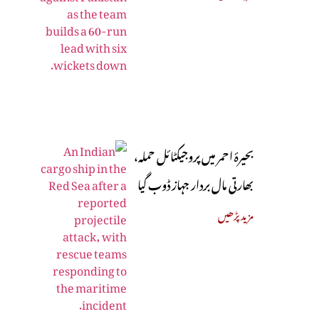
بحیرۂ احمر میں پروجیکٹائل حملہ،
بھارتی مال بردار جہاز ڈوب گیا
مزید پڑھیں