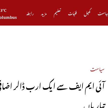
23°C
یاست
کھیل
فنیات
تعلیم
مزید
رابطہ
olumbus
نئے
سیاست
آئی ایم ایف سے ایک ارب ڈالر اضافی 
تیاریاں