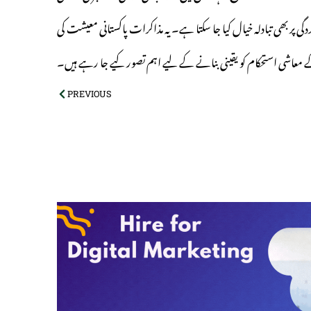
ر بھی تبادلہ خیال کیا جا سکتا ہے۔ یہ مذاکرات پاکستانی معیشت کی
معاشی استحکام کو یقینی بنانے کے لیے اہم تصور کیے جا رہے ہیں۔
PREVIOUS