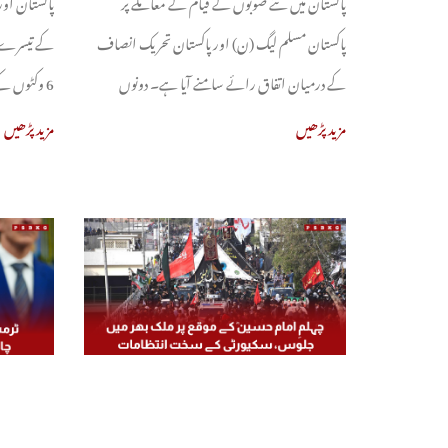
پاکستان میں نئے صوبوں کے قیام کے معاملے پر
پاکستان او
پاکستان مسلم لیگ (ن) اور پاکستان تحریک انصاف
کے تیسرے ر
کے درمیان اتفاق رائے سامنے آیا ہے۔ دونوں
6 وکٹوں کے نقصان پر 103
مزید پڑھیں
مزید پڑھیں