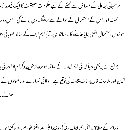
موسمیاتی تبدیلی کے مسائل سے نمٹنے کے لیے حکومت معیشت کا ایک فیصد بجٹ
بجٹ اور اس کے استعمال کے حوالے سے بریفنگ دی جائے گی۔ اس دوران 
موزوں استعمال یقینی بنایا جا سکے گا۔ ساتھ ہی، آئی ایم ایف کے ساتھ صوبائی
ذرائع نے یہ بھی بتایا کہ آئی ایم ایف کے ساتھ موجودہ قرض پروگرام کا ابتدائی
آمدن اور شارٹ فال پر بات چیت کی توقع ہے۔ وفاقی خسارے اور صوبوں کے بج
حوالے س
ذرائع کے مطابق، آئی ایم ایف وفد کی وزیراعلیٰ خیبرپختونخوا علی امین گنڈا پو