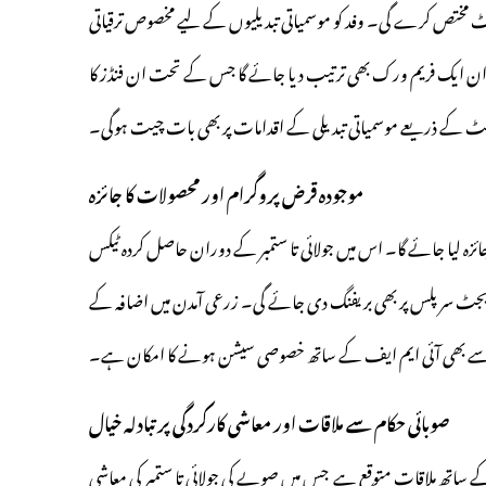
 مختص کرے گی۔ وفد کو موسمیاتی تبدیلیوں کے لیے مخصوص ترقیاتی
ایک فریم ورک بھی ترتیب دیا جائے گا جس کے تحت ان فنڈز کا
 بجٹ کے ذریعے موسمیاتی تبدیلی کے اقدامات پر بھی بات چیت ہوگی۔
موجودہ قرض پروگرام اور محصولات کا جائزہ
 جائزہ لیا جائے گا۔ اس میں جولائی تا ستمبر کے دوران حاصل کردہ ٹیکس
ٹ سرپلس پر بھی بریفنگ دی جائے گی۔ زرعی آمدن میں اضافہ کے
ے بھی آئی ایم ایف کے ساتھ خصوصی سیشن ہونے کا امکان ہے۔
صوبائی حکام سے ملاقات اور معاشی کارکردگی پر تبادلہ خیال
ر کے ساتھ ملاقات متوقع ہے جس میں صوبے کی جولائی تا ستمبر کی معاشی