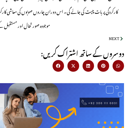
کارکردگی پر بات چیت کی جائے گی۔ اس دوران چاروں صوبوں کی معاشی کارکردگی پ
موجودہ صورتحال اور مستقبل کے 
NEXT
:دوسروں کے ساتھ اشتراک کریں