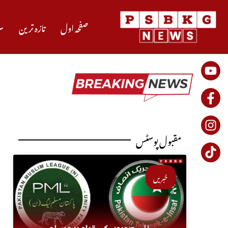
صفحہ اول
تازہ ترین
س
مقبول پوسٹس
خبریں