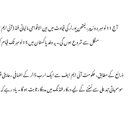
آج 11 نومبر بروز پیر، نیتھن پورٹر کی قیادت میں بین الاقوامی مالیاتی فنڈ (آئ
منگل سے شروع ہوں گی۔ یہ وفد پاکستان میں 15 نومبر تک قیام کرے گا، جس دوران مختلف موضوعات پر گفت و شنید کی جائے گی۔
ذرائع کے مطابق، حکومت آئی ایم ایف سے ایک ارب ڈالر کے اضافی رعایت
موسمیاتی تبدیلی سے نمٹنے کے لیے درکار فنڈنگ میں مددگار ثابت ہو گا۔ یاد رہے ک