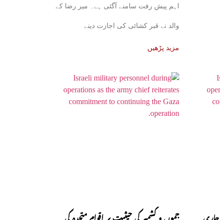
اہم پیش رفت سامنے آگئی ہے۔ میر رضا کے
والد نے قبر کشائی کی اجازت دینے
مزید پڑھیں
 جاری
جموں و کشمیر کی حیثیت پر اقوام متحدہ کی