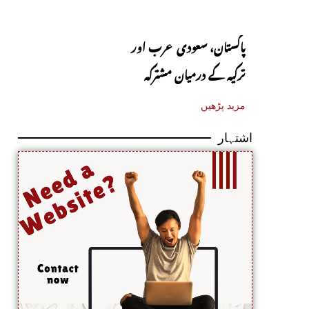
پاکستان، سعودی عرب اور
ترکیہ کے درمیان مشترکہ
دفاعی معاہدہ آج متوقع
مزید پڑھیں
اشتہار