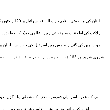
لبنان کی مزاحمت
ہلاکت کی اطلاعات سامنے آئی ہیں۔ عالمی میڈیا کے مطابق یہ 
شہری شہید اور 163 افراد زخمی ہوئے، جبکہ 
افراد کی جانیں ضائع ہوئیں۔ فلسطینی تنظیم حماس نے ا