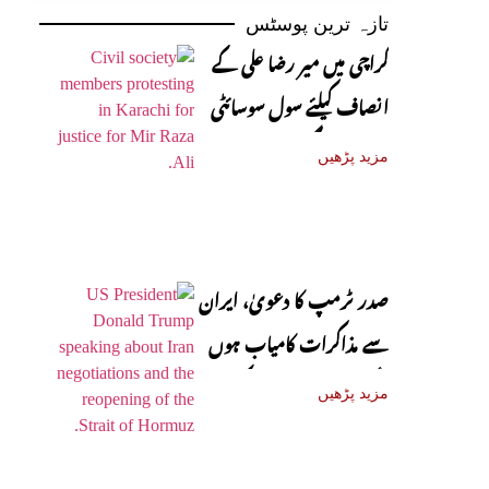
تازہ ترین پوسٹس
کراچی میں میر رضا علی کے
انصاف کیلئے سول سوسائٹی
سڑکوں پر آ گئی
مزید پڑھیں
صدر ٹرمپ کا دعویٰ، ایران
سے مذاکرات کامیاب ہوں
گے، آبنائے ہرمز جلد کھل
مزید پڑھیں
جائے گی