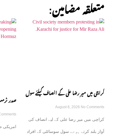
:متعلقہ مضامین
کراچی میں میر رضا علی کے انصاف کیلئے سول
صدر ٹرمپ
August 8, 2026
No Comments
سوسائٹی سڑکوں پر آ گئی
Comments
کامیاب ہ
کراچی میں میر رضا علی کے لیے انصاف کی
امریکی صد
گی
آواز بلند کرتے ہوئے سول سوسائٹی کے افراد