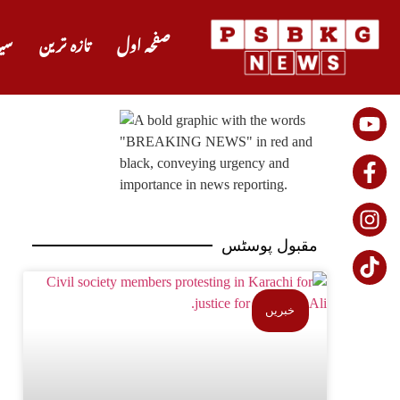
صفحہ اول
تازہ ترین
سی
مقبول پوسٹس
خبریں