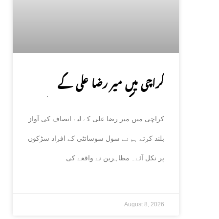
کراچی میں میر رضا علی کے
انصاف کیلئے سول سوسائٹی سڑکوں
کراچی میں میر رضا علی کے لیے انصاف کی آواز
پر آ گئی
بلند کرتے ہوئے سول سوسائٹی کے افراد سڑکوں
پر نکل آئے۔ مظاہرین نے واقعے کی
August 8, 2026