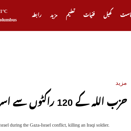
21°C
است
کھیل
فنیات
تعلیم
مزید
رابطہ
olumbus
صدر ٹرم
مزید
حزب اللہ کے 120 راکٹوں سے اسرائیل کو نشانہ، ایک فوجی ہلاک