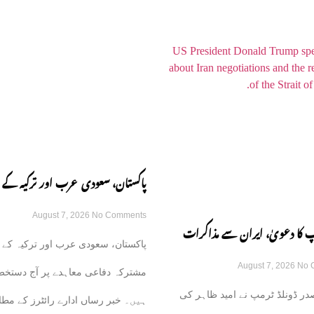
پاکستان، سعودی عرب اور ترکیہ کے 
August 7, 2026
No Comments
مشترکہ دفاعی معاہدہ آج متوقع
 کا دعویٰ، ایران سے مذاکرات
پاکستان، سعودی عرب اور ترکیہ کے 
August 7, 2026
No 
وں گے، آبنائے ہرمز جلد کھل جائے
مشترکہ دفاعی معاہدے پر آج دستخط
ر ڈونلڈ ٹرمپ نے امید ظاہر کی
ہیں۔ خبر رساں ادارے رائٹرز کے مطا