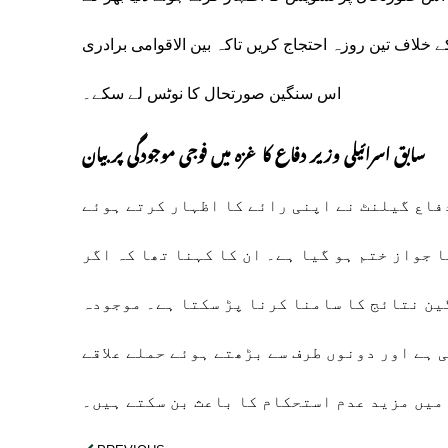
لاف تین روزہ احتجاج کریں تاکہ بین الاقوامی برادری
اس سنگین صورتحال کا نوٹس لے سکے۔
سابق اسرائیلی وزیر دفاع کا غزہ میں فوجی موجودگی پر بیان
فاع گیلنٹ نے اپنی رائے کا اظہار کرتے ہوئے
 جواز ختم ہو گیا ہے۔ ان کا کہنا تھا کہ اگر
ین نتائج کا سامنا کرنا پڑ سکتا ہے۔ موجودہ
ہے اور دونوں طرف سے بڑھتے ہوئے حملے علاقے
میں مزید عدم استحکام کا باعث بن سکتے ہیں۔