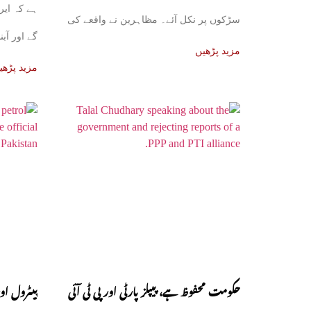
ہے کہ ایر
سڑکوں پر نکل آئے۔ مظاہرین نے واقعے کی
گے اور آب
مزید پڑھیں
مزید پڑھی
حکومت محفوظ ہے، پیپلز پارٹی اور پی ٹی آئی
پیٹرول او