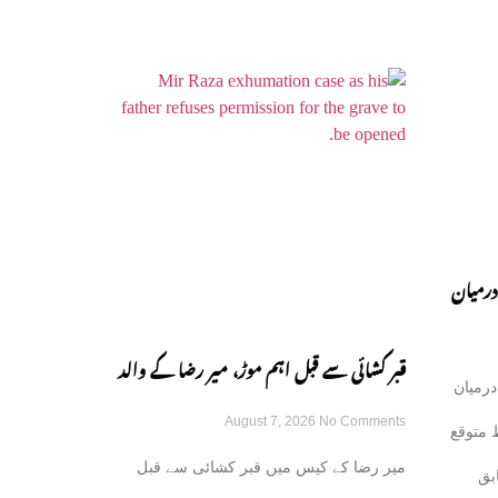
درمیان
قبر کشائی سے قبل اہم موڑ، میر رضا کے والد
درمیان
August 7, 2026
No Comments
نے اجازت دینے سے انکار کر دیا
 متوقع
میر رضا کے کیس میں قبر کشائی سے قبل
بق