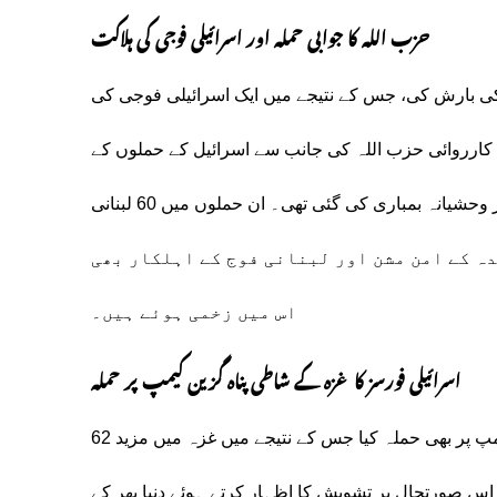
حزب اللہ کا جوابی حملہ اور اسرائیلی فوجی کی ہلاکت
ی تنظیم حزب اللہ نے اسرائیل پر 120 راکٹوں کی بارش کی، جس کے نتیجے میں ایک اسرائیلی فوجی کی
کارروائی حزب اللہ کی جانب سے اسرائیل کے حملوں کے
جواب میں کی گئی ہے، جس میں اسرائیل کی جانب سے لبنان پر وحشیانہ بمباری کی گئی تھی۔ ان حملوں میں 60 لبنانی
اقوام متحدہ کے امن مشن اور لبنانی فوج کے اہلکار بھی
اس میں زخمی ہوئے ہیں۔
اسرائیلی فورسز کا غزہ کے شاطی پناہ گزین کیمپ پر حملہ
اس کے علاوہ اسرائیلی فورسز نے غزہ کے شاطی پناہ گزین کیمپ پر بھی حملہ کیا جس کے نتیجے میں غزہ میں مزید 62
س صورتحال پر تشویش کا اظہار کرتے ہوئے دنیا بھر کے