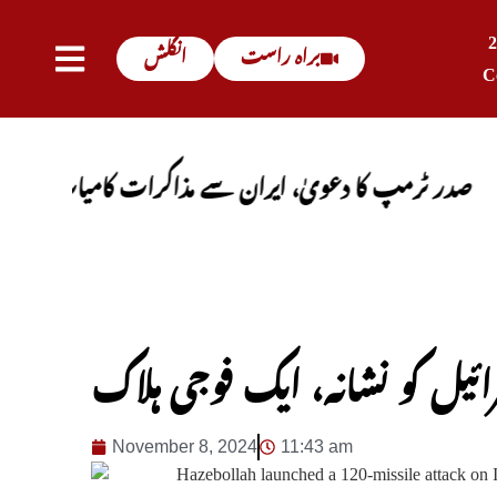
براہ راست
انگلش
C
پ کا دعویٰ، ایران سے مذاکرات کامیاب ہوں گے، آبنائے
November 8, 2024
11:43 am