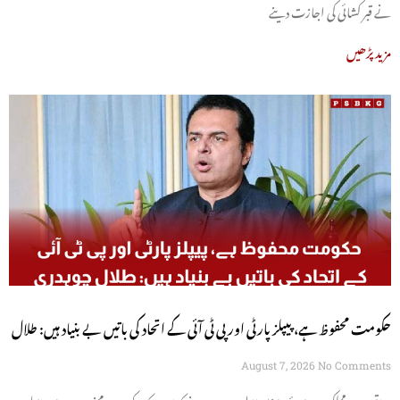
نے قبر کشائی کی اجازت دینے
مزید پڑھیں
حکومت محفوظ ہے، پیپلز پارٹی اور پی ٹی آئی کے اتحاد کی باتیں بے بنیاد ہیں: طلال
چوہدری
August 7, 2026
No Comments