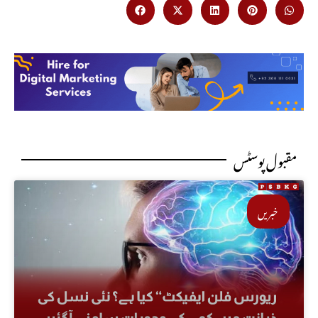
مقبول پوسٹس
خبریں