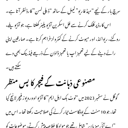
سرچ بار کے نیچے “میڈ فار یو” لیبل کے ساتھ “ڈیلی لسن” کارڈ نظر آتا ہے۔
اس کارڈ پر کلک کرنے سے فل اسکرین آڈیو پلیئر کھلتا ہے، جو آڈیو پلے،
روکنے، ریوائنڈ، اور میوٹ کرنے کے کنٹرولز فراہم کرتا ہے۔ صارفین اپنی
رائے دینے کے لیے تھمبز اپ یا تھمبز ڈاؤن کے ذریعے فیڈبیک بھی دے
سکتے ہیں۔
مصنوعی ذہانت کے فیچر کا پس منظر
گوگل نے ستمبر 2023 میں “نوٹ بک ایل ایم” کا آڈیو اوورویوز فیچر لانچ کیا
تھا، جو 10 منٹ کے پوڈکاسٹ تیار کرنے کی صلاحیت رکھتا تھا۔ اس میں
“اے آئی میزبان” شامل تھے جو مواد کا خلاصہ پیش کرتے، موضوعات کو