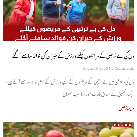
دل کی بے ترتیبی کے مریضوں کیلئے ورزش کے حیران کن فوائد سامنے آگئے
August 9, 2026
No Comments
دل کی دھڑکن میں بے ترتیبی کے مریضوں کے لیے ورزش کے اہم فوائد سامنے آئے ہیں۔
ایک تحقیق کے مطابق باقاعدہ اور مناسب جسمانی
مزید پڑھیں