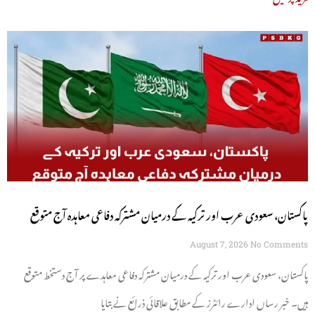
پاکستان، سعودی عرب اور ترکیہ کے درمیان مشترکہ دفاعی معاہدہ آج متوقع
August 7, 2026
No Comments
پاکستان، سعودی عرب اور ترکیہ کے درمیان مشترکہ دفاعی معاہدے پر آج دستخط متوقع
ہیں۔ خبر رساں ادارے رائٹرز کے مطابق علاقائی ذرائع نے بتایا