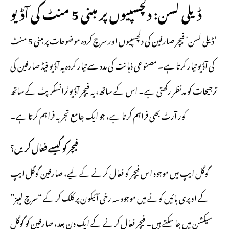
ڈیلی لسن: دلچسپیوں پر مبنی 5 منٹ کی آڈیو
‘ڈیلی لسن’ فیچر صارفین کی دلچسپیوں اور سرچ کردہ موضوعات پر مبنی 5 منٹ
کی آڈیو تیار کرتا ہے۔ مصنوعی ذہانت کی مدد سے تیار کردہ یہ آڈیو فیڈ صارفین کی
ترجیحات کو مدنظر رکھتی ہے۔ اس کے ساتھ، یہ فیچر آڈیو ٹرانسکرپٹ کے ساتھ
کور آرٹ بھی فراہم کرتا ہے، جو ایک جامع تجربہ فراہم کرتا ہے۔
فیچر کو کیسے فعال کریں؟
گوگل ایپ میں موجود اس فیچر کو فعال کرنے کے لیے، صارفین گوگل ایپ
کے اوپری بائیں کونے میں موجود سہ رخی آئیکون پر کلک کر کے “سرچ لیبز”
سیکشن میں جا سکتے ہیں۔ فیچر فعال کرنے کے ایک دن بعد، صارفین کو گوگل