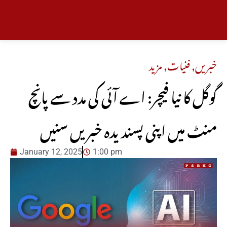
خبریں
,
فنیات
,
مزید
گوگل کا نیا فیچر: اے آئی کی مدد سے پانچ
منٹ میں اپنی پسندیدہ خبریں سنیں
January 12, 2025
1:00 pm