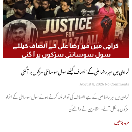
کراچی میں میر رضا علی کے انصاف کیلئے سول سوسائٹی سڑکوں پر آ گئی
August 8, 2026
No Comments
کراچی میں میر رضا علی کے لیے انصاف کی آواز بلند کرتے ہوئے سول سوسائٹی کے افراد
سڑکوں پر نکل آئے۔ مظاہرین نے واقعے کی
مزید پڑھیں