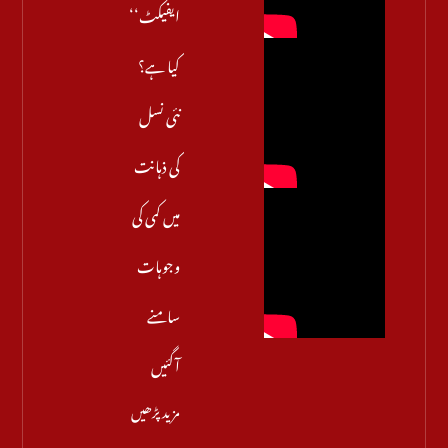
ایفیکٹ‘‘
کیا ہے؟
نئی نسل
کی ذہانت
میں کمی کی
وجوہات
سامنے
آگئیں
مزید پڑھیں