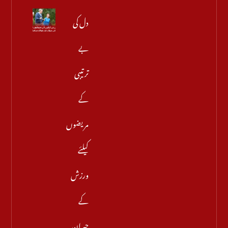
دل کی
بے
ترتیبی
کے
مریضوں
کیلئے
ورزش
کے
حیران