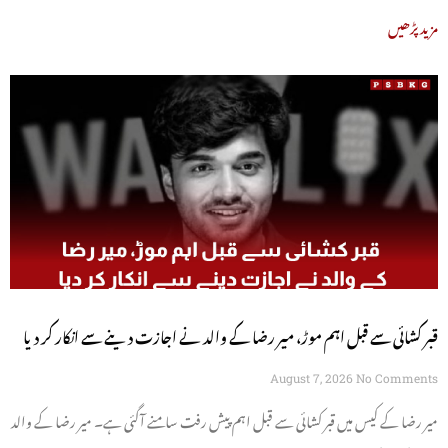
مزید پڑھیں
قبر کشائی سے قبل اہم موڑ، میر رضا کے والد نے اجازت دینے سے انکار کر دیا
August 7, 2026
No Comments
میر رضا کے کیس میں قبر کشائی سے قبل اہم پیش رفت سامنے آگئی ہے۔ میر رضا کے والد