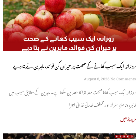
روزانہ ایک سیب کھانے کے صحت پر حیران کن فوائد، ماہرین نے بتا دیے
August 8, 2026
No Comments
روزانہ ایک سیب کھانا صحت مند غذا کا حصہ بن سکتا ہے۔ ماہرین کے مطابق سیب میں
فائبر، وٹامنز، منرلز اور مختلف قدرتی غذائی اجزا
مزید پڑھیں