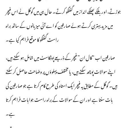
جوڑتے، اور ہلکے پھلکے انداز میں گفتگو کرتے۔ حال ہی میں گوگل نے اس فیچر
میں مزید بہتری کرتے ہوئے صارفین کو اے آئی میزبانوں کے ساتھ براہ
راست گفتگو کا موقع فراہم کیا ہے۔
صارفین اب “کال ان” فیچر کے ذریعے پوڈکاسٹ میں شامل ہو سکتے ہیں،
اپنے سوالات پوچھ سکتے ہیں، یا مختلف پہلوؤں پر وضاحت حاصل کر سکتے
ہیں۔ گوگل کے مطابق یہ فیچر ایک استاد کی طرح کام کرتا ہے جو صارفین کی
بات سنتا ہے اور ان کے سوالات کے براہ راست جوابات فراہم کرتا
ہے۔