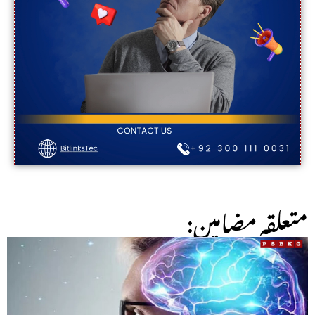
:متعلقہ مضامین