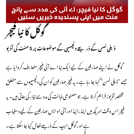
گوگل کا نیا فیچر
ڈیلی لسن کے ذریعے دلچسپی کے موضوعات پر 5 منٹ کی آڈیو
گوگل نے اپنے صارفین کے لیے ایک نیا اے آئی فیچر متعارف کروایا ہے
جسے “ڈیلی لسن” کہا جا رہا ہے۔ یہ فیچر صارفین کو ان کی دلچسپیوں سے متعلق
مختصر آڈیوز فراہم کرتا ہے، جو مصنوعی ذہانت کی مدد سے تیار کی جاتی ہیں۔ یہ
فیچر اس وقت امریکہ میں اینڈرائیڈ اور آئی او ایس صارفین کے لیے دستیاب
ہے اور گوگل ایپ کے ذریعے فعال کیا جا سکتا ہے۔