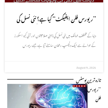
’’ریورس فلن ایفیکٹ‘‘ کیا ہے؟ نئی نسل کی
ذہانت میں کمی کی وجوہات سامنے آگئیں
دنیا کے مختلف ممالک میں نئی نسل کی ذہنی صلاحیتوں اور آئی کیو اسکورز
کے حوالے سے ایک دلچسپ رجحان سامنے آیا ہے، جسے ریورس
August 9, 2026
تازہ ترین پوسٹس
’’ریورس
فلن