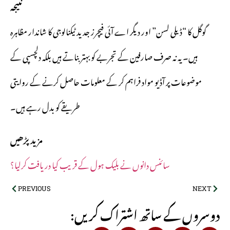
نتیجہ
گوگل کا “ڈیلی لسن” اور دیگر اے آئی فیچرز جدید ٹیکنالوجی کا شاندار مظاہرہ
ہیں۔ یہ نہ صرف صارفین کے تجربے کو بہتر بناتے ہیں بلکہ دلچسپی کے
موضوعات پر آڈیو مواد فراہم کر کے معلومات حاصل کرنے کے روایتی
طریقے کو بدل رہے ہیں۔
مزید پڑھیں
سائنس دانوں نے بلیک ہول کے قریب کیا دریافت کرلیا؟
PREVIOUS
NEXT
:دوسروں کے ساتھ اشتراک کریں