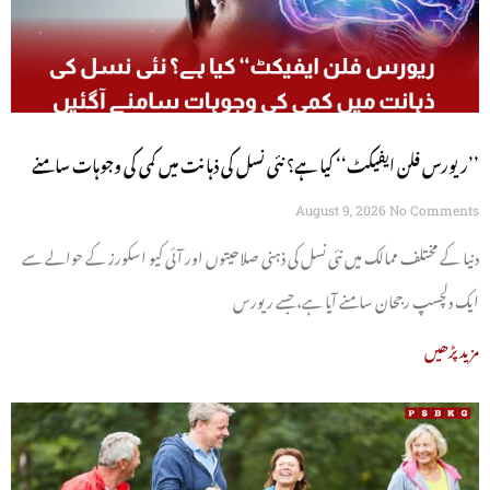
’’ریورس فلن ایفیکٹ‘‘ کیا ہے؟ نئی نسل کی ذہانت میں کمی کی وجوہات سامنے
آگئیں
August 9, 2026
No Comments
دنیا کے مختلف ممالک میں نئی نسل کی ذہنی صلاحیتوں اور آئی کیو اسکورز کے حوالے سے
ایک دلچسپ رجحان سامنے آیا ہے، جسے ریورس
مزید پڑھیں