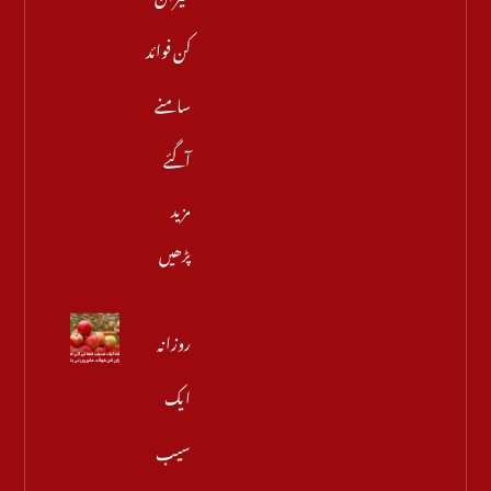
کن فوائد
سامنے
آگئے
مزید
پڑھیں
روزانہ
ایک
سیب