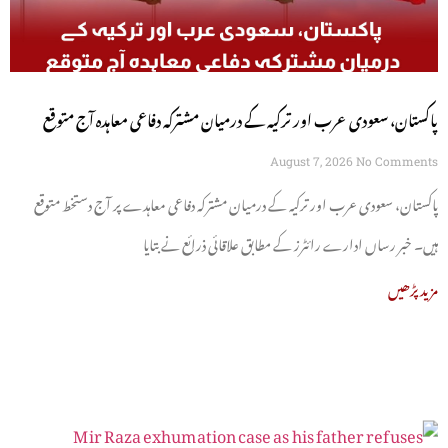
پاکستان، سعودی عرب اور ترکیہ کے درمیان مشترکہ دفاعی معاہدہ آج متوقع
August 7, 2026
No Comments
پاکستان، سعودی عرب اور ترکیہ کے درمیان مشترکہ دفاعی معاہدے پر آج دستخط متوقع
ہیں۔ خبر رساں ادارے رائٹرز کے مطابق علاقائی ذرائع نے بتایا
مزید پڑھیں