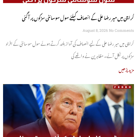
کراچی میں میر رضا علی کے انصاف کیلئے سول سوسائٹی سڑکوں پر آ گئی
August 8, 2026
No Comments
کراچی میں میر رضا علی کے لیے انصاف کی آواز بلند کرتے ہوئے سول سوسائٹی کے افراد
سڑکوں پر نکل آئے۔ مظاہرین نے واقعے کی
مزید پڑھیں