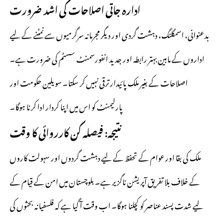
ادارہ جاتی اصلاحات کی اشد ضرورت
بدعنوانی، اسمگلنگ، دہشت گردی اور دیگر مجرمانہ سرگرمیوں سے نمٹنے کے لیے
اداروں کے مابین بہتر رابطہ اور جدید انفورسمنٹ سسٹم کی ضرورت ہے۔
اصلاحات کے بغیر ملک پائیدار ترقی نہیں کر سکتا۔ سویلین حکومت اور
پارلیمنٹ کو اس میں اپنا کردار ادا کرنا ہوگا۔
نتیجہ: فیصلہ کن کارروائی کا وقت
ملک کی بقا اور عوام کے تحفظ کے لیے دہشت گردوں اور سہولت کاروں
کے خلاف بلا تفریق آپریشن ناگزیر ہے۔ بلوچستان میں امن کے قیام کے
لیے شدت پسند عناصر کو کچلنا ہوگا۔ اب وقت آ گیا ہے کہ فلسفیانہ بحثوں کی