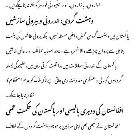
اداروں، بازاروں، اور سیکیورٹی فورسز کو نشانہ بنا چکے ہیں۔
دہشت گردی: اندرونی و بیرونی سازشیں
پاکستان میں دہشت گردی محض داخلی مسئلہ نہیں، بلکہ بیرونی طاقتوں کی پشت
پناہی سے پروان چڑھنے والا خطرہ ہے۔ چند ہمسایہ ممالک اور عالمی طاقتیں
پاکستان کے اندرونی معاملات میں مداخلت کرتی رہی ہیں، علیحدگی پسند
گروہوں کو مالی و عسکری معاونت دی جاتی ہے تاکہ ملک کو عدم استحکام کا
شکار بنایا جا سکے۔
افغانستان کی دوہری پالیسی اور پاکستان کی حکمت عملی
افغانستان نے کبھی بھی اپنی سرزمین پر موجود دہشت گردوں کے خلاف