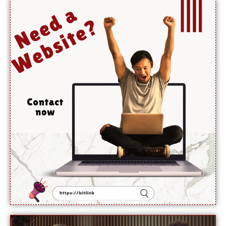
کامیاب
ہوں
گے،
آبنائے
ہرمز جلد
کھل
جائے گی