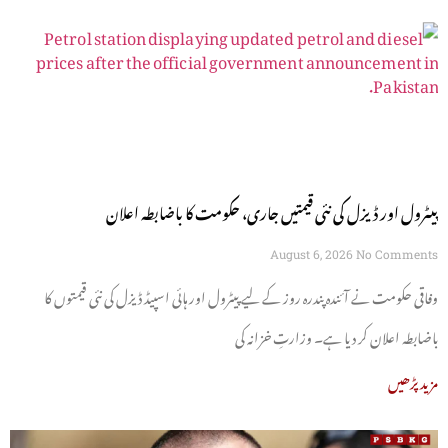
پیٹرول اور ڈیزل کی نئی قیمتیں جاری، حکومت کا باضابطہ اعلان
August 6, 2026
No Comments
وفاقی حکومت نے آئندہ پندرہ روز کے لیے پیٹرول اور ہائی اسپیڈ ڈیزل کی نئی قیمتوں کا
باضابطہ اعلان کر دیا ہے۔ وزارتِ خزانہ کی
مزید پڑھیں