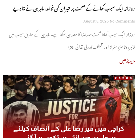
روزانہ ایک سیب کھانے کے صحت پر حیران کن فوائد، ماہرین نے بتا دیے
August 8, 2026
No Comments
روزانہ ایک سیب کھانا صحت مند غذا کا حصہ بن سکتا ہے۔ ماہرین کے مطابق سیب میں
فائبر، وٹامنز، منرلز اور مختلف قدرتی غذائی اجزا
مزید پڑھیں