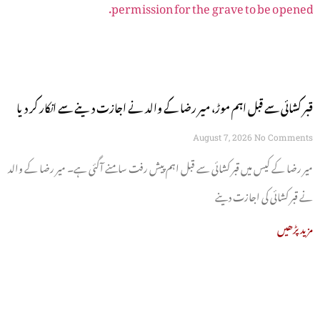
قبر کشائی سے قبل اہم موڑ، میر رضا کے والد نے اجازت دینے سے انکار کر دیا
August 7, 2026
No Comments
میر رضا کے کیس میں قبر کشائی سے قبل اہم پیش رفت سامنے آگئی ہے۔ میر رضا کے والد
نے قبر کشائی کی اجازت دینے
مزید پڑھیں