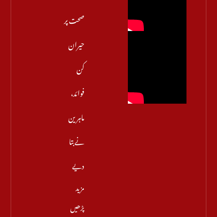
صحت پر
حیران
کن
فوائد،
ماہرین
نے بتا
دیے
مزید
پڑھیں