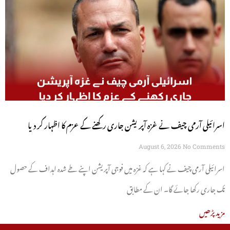
اسرائیلی آرمی چیف نے غزہ آپریشن جاری رکھنے کے عزم کا اظہار کر دیا
August 6, 2026
No Comments
اسرائیلی آرمی چیف نے کہا ہے کہ غزہ میں فوجی آپریشن اپنے طے شدہ اہداف کے حصول
تک جاری رکھا جائے گا۔ ان کے مطابق
مزید پڑھیں