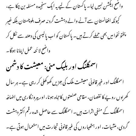
واضح ایکشن نہیں لیا۔ پاکستان کے لیے یہ ایک سنجیدہ مسئلہ بن چکا ہے،
کیونکہ افغانستان سے آنے والے دہشت گرد نہ صرف بلوچستان بلکہ خیبر
پختونخوا میں بھی حملے کرتے ہیں۔ پاکستان کو اب پالیسی کی دھند سے نکل کر
واضح لائحہ عمل اپنانا ہوگا۔
اسمگلنگ اور بلیک منی: معیشت کا دشمن
اسمگلنگ اور غیر قانونی معیشت ملک کی جڑیں کھوکھلی کر رہی ہے۔ ہر سال
کھربوں روپے کا نقصان، مقامی صنعتوں کا تباہ ہونا، اور بیروزگاری میں اضافہ
اسمگلنگ کے منفی اثرات ہیں۔ اسمگلنگ سے حاصل شدہ رقم اکثر دہشت
گردی، منشیات، اور ہتھیاروں کی غیر قانونی تجارت میں استعمال ہوتی ہے۔