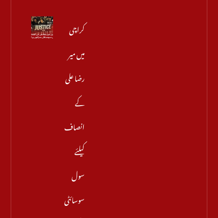
کراچی
میں میر
رضا علی
کے
انصاف
کیلئے
سول
سوسائٹی