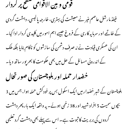
قومی و بین الاقوامی سطح پر کردار
فیلڈ مارشل عاصم منیر نے معیشت کی بہتری، خارجہ پالیسی، دہشت گردی
کے خاتمے اور سرمایہ کاری کے فروغ جیسے اہم امور میں کلیدی کردار ادا کیا۔
ان کی عسکری قیادت نے نہ صرف دشمن کی سازشوں کو ناکام بنایا بلکہ ملک
کے اندرونی مسائل کے حل میں بھی حکومت کا بھرپور ساتھ دیا۔
خضدار حملہ اور بلوچستان کی صورتحال
بلوچستان کے شہر خضدار میں ایک اسکول بس پر خودکش حملہ ہوا، جس میں 3
بچوں سمیت 5 افراد شہید اور 38 زخمی ہوئے۔ یہ واقعہ ایک بار پھر دہشت
گردوں کی بربریت کا ثبوت ہے۔ اس سے پہلے بھی دہشت گرد تعلیمی