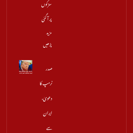
سڑکوں
پر آ گئی
مزید
پڑھیں
صدر
ٹرمپ کا
دعویٰ،
ایران
سے