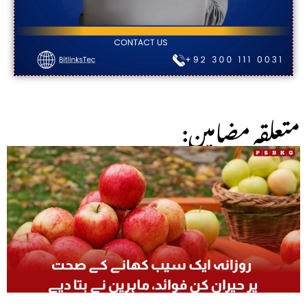
:متعلقہ مضامین