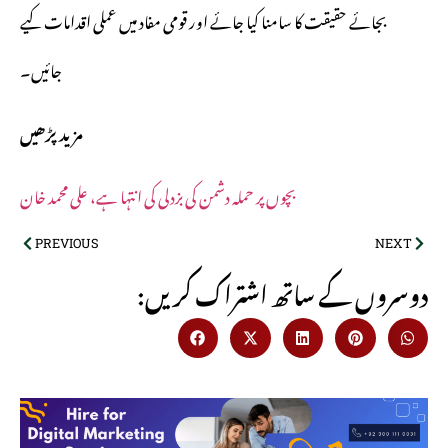
بجائے حقیقت کا سامنا کیا جائے اور قومی مفاد میں عملی اقدامات کیے
جائیں۔
مزید پڑھیں
بچوں پر حملہ دشمن کی بزدلی کی انتہا ہے، علی محمد خان
PREVIOUS
NEXT
:دوسروں کے ساتھ اشتراک کریں