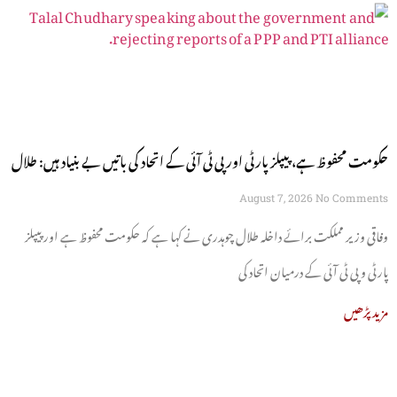
حکومت محفوظ ہے، پیپلز پارٹی اور پی ٹی آئی کے اتحاد کی باتیں بے بنیاد ہیں: طلال
چوہدری
August 7, 2026
No Comments
وفاقی وزیر مملکت برائے داخلہ طلال چوہدری نے کہا ہے کہ حکومت محفوظ ہے اور پیپلز
پارٹی و پی ٹی آئی کے درمیان اتحاد کی
مزید پڑھیں