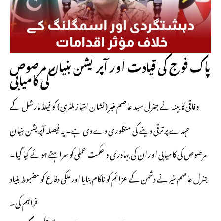
پاک فوج کی قیادت اور آپریشن بنیان مرصوص
کی کامیابی
وفاقی کابینہ نے جنرل سید عاصم منیر (نشان امتیاز ملٹری) کو فیلڈ مارشل کے
عہدے پر ترقی دینے کی منظوری دے دی ہے۔ یہ فیصلہ آپریشن بنیان
مرصوص کی کامیابی اور ان کی بہادری و حکمت عملی کو سراہتے ہوئے کیا گیا۔
جنرل عاصم منیر نے دشمن کے عزائم کو ناکام بنایا اور ملکی دفاع کو مضبوط بنیاد
فراہم کی۔