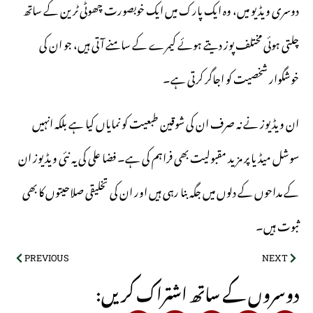
دوسری ویڈیو میں، وہ ایک پارک میں ایک خوبصورت چھوٹی ٹرین کے ساتھ
چلتی ہوئی مختلف پوز دیتے ہوئے کیمرے کے سامنے آتی ہیں، جو ان کی
خوشگوار شخصیت کو اجاگر کرتی ہے۔
ان ویڈیوز نے نہ صرف ان کی شوقین طبعیت کو نمایاں کیا ہے بلکہ انہیں
سوشل میڈیا پر مزید مقبولیت بھی فراہم کی ہے۔ فضا علی کی یہ نئی ویڈیوز ان
کے مداحوں کے دلوں میں جگہ بنا رہی ہیں اور ان کی تخلیقی صلاحیتوں کا بھی
ثبوت ہیں۔
PREVIOUS
NEXT
:دوسروں کے ساتھ اشتراک کریں