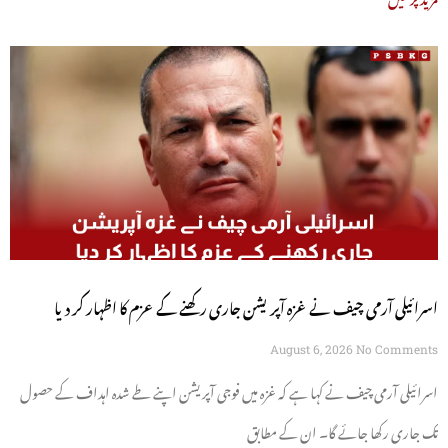
اسرائیلی آرمی چیف نے غزہ آپریشن جاری رکھنے کے عزم کا اظہار کر دیا
August 6, 2026
No Comments
اسرائیلی آرمی چیف نے کہا ہے کہ غزہ میں فوجی آپریشن اپنے طے شدہ اہداف کے حصول
تک جاری رکھا جائے گا۔ ان کے مطابق