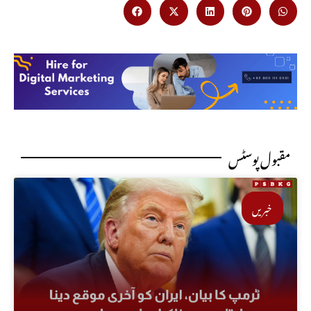
مقبول پوسٹس
خبریں