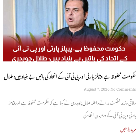
حکومت محفوظ ہے، پیپلز پارٹی اور پی ٹی آئی کے اتحاد کی باتیں بے بنیاد ہیں: طلال
چوہدری
August 7, 2026
No Comments
وفاقی وزیر مملکت برائے داخلہ طلال چوہدری نے کہا ہے کہ حکومت محفوظ ہے اور پیپلز
پارٹی و پی ٹی آئی کے درمیان اتحاد کی
مزید پڑھیں