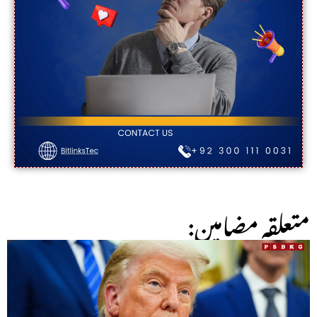
:متعلقہ مضامین