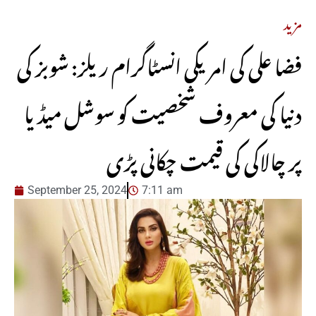
مزید
فضا علی کی امریکی انسٹاگرام ریلز: شوبز کی
دنیا کی معروف شخصیت کو سوشل میڈیا
پر چالاکی کی قیمت چکانی پڑی
September 25, 2024
7:11 am