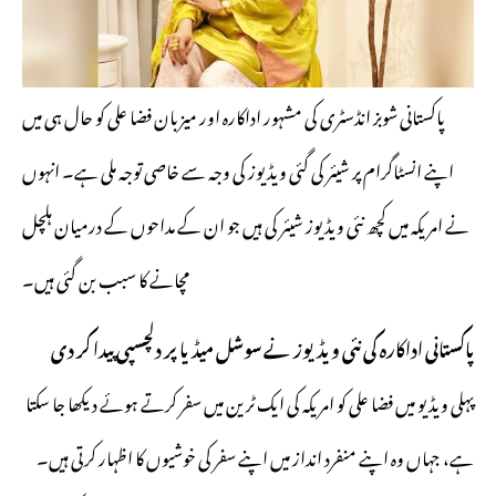
پاکستانی شوبز انڈسٹری کی مشہور اداکارہ اور میزبان فضا علی کو حال ہی میں
اپنے انسٹاگرام پر شیئر کی گئی ویڈیوز کی وجہ سے خاصی توجہ ملی ہے۔ انہوں
نے امریکہ میں کچھ نئی ویڈیوز شیئر کی ہیں جو ان کے مداحوں کے درمیان ہلچل
مچانے کا سبب بن گئی ہیں۔
پاکستانی اداکارہ کی نئی ویڈیوز نے سوشل میڈیا پر دلچسپی پیدا کر دی
پہلی ویڈیو میں فضا علی کو امریکہ کی ایک ٹرین میں سفر کرتے ہوئے دیکھا جا سکتا
ہے، جہاں وہ اپنے
منفرد انداز
میں اپنے سفر کی خوشیوں کا اظہار کرتی ہیں۔