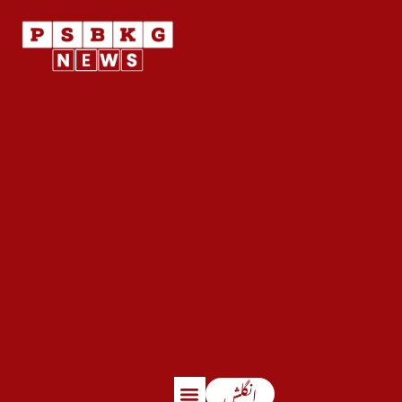
انگلش