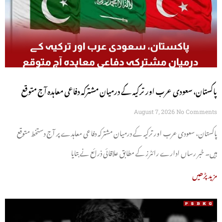
پاکستان، سعودی عرب اور ترکیہ کے درمیان مشترکہ دفاعی معاہدہ آج متوقع
August 7, 2026
No Comments
پاکستان، سعودی عرب اور ترکیہ کے درمیان مشترکہ دفاعی معاہدے پر آج دستخط متوقع
ہیں۔ خبر رساں ادارے رائٹرز کے مطابق علاقائی ذرائع نے بتایا
مزید پڑھیں