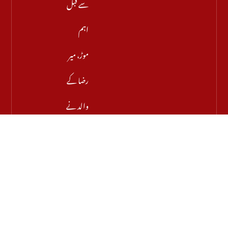
سے قبل
اہم
موڑ، میر
رضا کے
والد نے
اجازت
دینے
سے
انکار کر