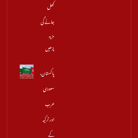
کھل
جائے گی
مزید
پڑھیں
پاکستان،
سعودی
عرب
اور ترکیہ
کے