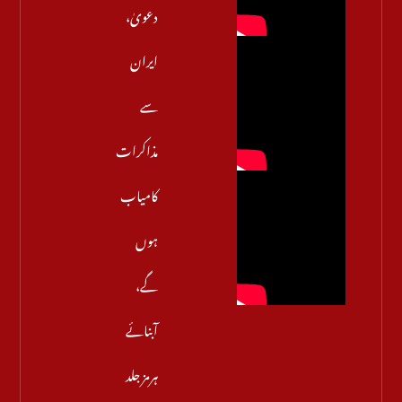
دعویٰ،
ایران
سے
مذاکرات
کامیاب
ہوں
گے،
آبنائے
ہرمز جلد