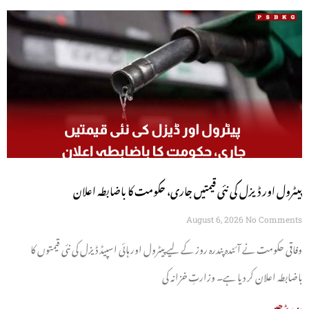
پیٹرول اور ڈیزل کی نئی قیمتیں جاری، حکومت کا باضابطہ اعلان
August 6, 2026
No Comments
وفاقی حکومت نے آئندہ پندرہ روز کے لیے پیٹرول اور ہائی اسپیڈ ڈیزل کی نئی قیمتوں کا
باضابطہ اعلان کر دیا ہے۔ وزارتِ خزانہ کی
مزید پڑھیں