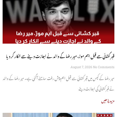
قبر کشائی سے قبل اہم موڑ، میر رضا کے والد نے اجازت دینے سے انکار کر دیا
August 7, 2026
No Comments
میر رضا کے کیس میں قبر کشائی سے قبل اہم پیش رفت سامنے آگئی ہے۔ میر رضا کے والد
نے قبر کشائی کی اجازت دینے
مزید پڑھیں