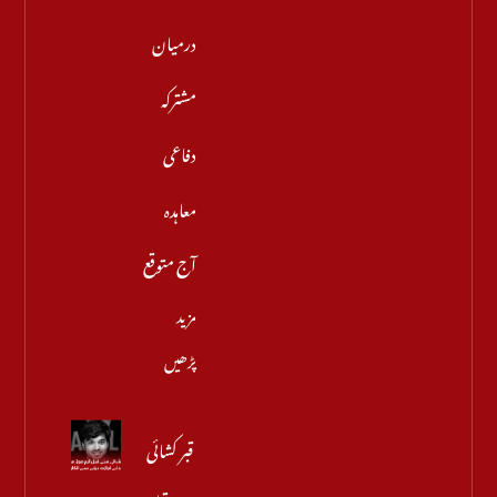
درمیان
مشترکہ
دفاعی
معاہدہ
آج متوقع
مزید
پڑھیں
قبر کشائی