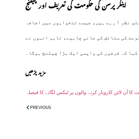
اینکر پرسن کی حکومت کی تعریف اور چیلنج
ہلو نظر آ رہے ہیں، جیسے تنخواہوں میں اضافہ
کومت کی ستائش کی جانی چاہیے، تاہم انہوں نے
کہا کہ قرضوں کی واپسی ایک بڑا چیلنج ہوگا۔
مزید پڑھیں
کا آن لائن کاروبار کرنے والوں پر ٹیکس لگانے کا فیصلہ
PREVIOUS