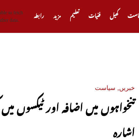
ble to fetch
است
کھیل
فنیات
تعلیم
مزید
رابطہ
ther data.
صدر ٹر
خبریں
,
سیاست
تنخواہوں میں اضافہ اور ٹیکسوں میں
اشارہ