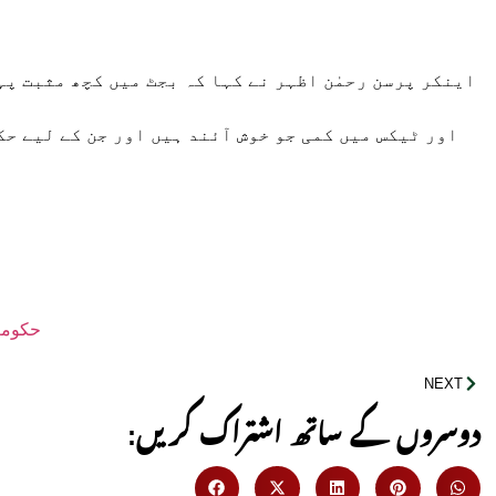
اینکر پرسن رحمٰن اظہر نے کہا کہ بجٹ میں کچھ مثبت پ
اور ٹیکس میں کمی جو خوش آئند ہیں اور جن کے لیے ح
حکومت 
NEXT
:دوسروں کے ساتھ اشتراک کریں