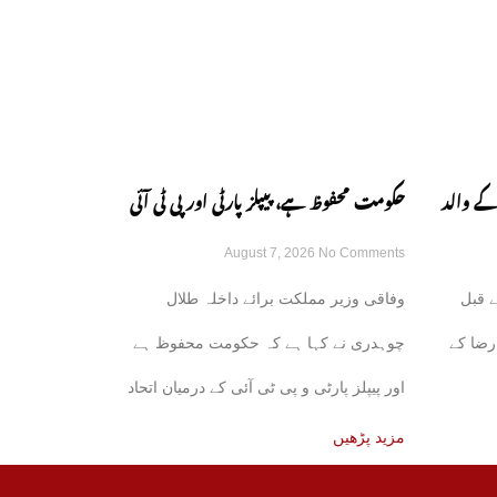
کے والد
حکومت محفوظ ہے، پیپلز پارٹی اور پی ٹی آئی
August 7, 2026
No Comments
کے اتحاد کی باتیں بے بنیاد ہیں: طلال چوہدری
 قبل
وفاقی وزیر مملکت برائے داخلہ طلال
رضا کے
چوہدری نے کہا ہے کہ حکومت محفوظ ہے
اور پیپلز پارٹی و پی ٹی آئی کے درمیان اتحاد
کی
مزید پڑھیں