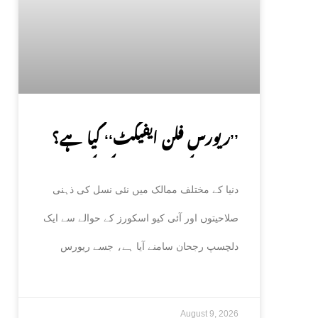
’’ریورس فلن ایفیکٹ‘‘ کیا ہے؟
نئی نسل کی ذہانت میں کمی کی
دنیا کے مختلف ممالک میں نئی نسل کی ذہنی
وجوہات سامنے آگئیں
صلاحیتوں اور آئی کیو اسکورز کے حوالے سے ایک
دلچسپ رجحان سامنے آیا ہے، جسے ریورس
August 9, 2026