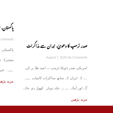
پاکستان، 
Comments
مشترکہ دف
صدر ٹرمپ کا دعویٰ، ایران سے مذاکرات
پاکستان، 
August 7, 2026
No Comments
کامیاب ہوں گے، آبنائے ہرمز جلد کھل جائے
مشترکہ د
امریکی صدر ڈونلڈ ٹرمپ نے امید ظاہر کی
ہیں۔ خبر 
گی
ہے کہ ایران کے ساتھ مذاکرات کامیاب ہوں
علاقائی ذرا
مزید پڑھی
گے اور آبنائے ہرمز جلد دوبارہ کھول دی جائے
مزید پڑھیں