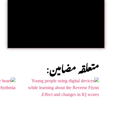
:متعلقہ مضامین