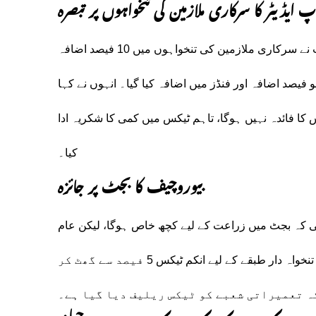
 ایڈیٹر کا سرکاری ملازمین کی تنخواہوں پر تبصرہ
ایکسپریس میڈیا گروپ کے گروپ ایڈیٹر ایاز خان نے کہا کہ حکومت نے سرکاری ملازمین کی تنخواہوں میں 10 فیصد اضافہ
یصد اضافہ اور فنڈز میں اضافہ کیا گیا۔ انہوں نے کہا
کا فائدہ نہیں ہوگا، تاہم ٹیکس میں کمی کا شکریہ ادا
کیا۔
بیوروچیف کا بجٹ پر جائزہ
 تھی کہ بجٹ میں زراعت کے لیے کچھ خاص ہوگا، لیکن عام
آدمی کے لیے سستا آٹا اور روٹی بھی ضروری ہے۔ انہوں نے کہا کہ تنخواہ دار طبقے کے لیے انکم ٹیکس 5 فیصد سے گھٹ کر
ہ تعمیراتی شعبے کو ٹیکس ریلیف دیا گیا ہے۔