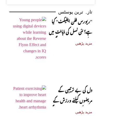
تازہ ترین پوسٹس
’’ریورس فلن ایفیکٹ‘‘ کیا
ہے؟ نئی نسل کی ذہانت میں
کمی کی وجوہات سامنے آگئیں
مزید پڑھیں
دل کی بے ترتیبی کے
مریضوں کیلئے ورزش کے
حیران کن فوائد سامنے آگئے
مزید پڑھیں