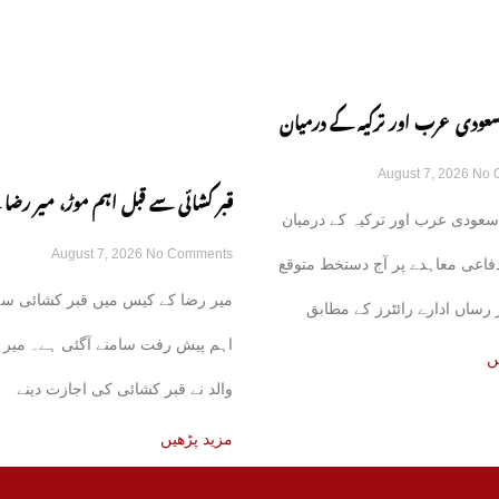
سعودی عرب اور ترکیہ کے درمیان
August 7, 2026
No 
اعی معاہدہ آج متوقع
قبر کشائی سے قبل اہم موڑ، میر رضا 
سعودی عرب اور ترکیہ کے درمیان
August 7, 2026
No Comments
نے اجازت دینے سے انکار کر دیا
فاعی معاہدے پر آج دستخط متوقع
میر رضا کے کیس میں قبر کشائی سے
رساں ادارے رائٹرز کے مطابق
اہم پیش رفت سامنے آگئی ہے۔ میر 
ئع نے بتایا
ں
والد نے قبر کشائی کی اجازت دینے
مزید پڑھیں