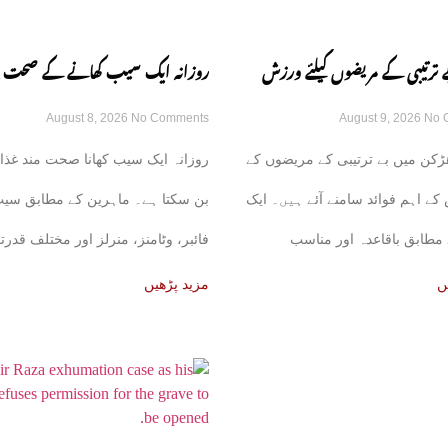
ترتیبی کے مریضوں کیلئے ورزش
روزانہ ایک سیب کھانے کے صحت پر
August 8, 2026
No Comments
August 9, 2026
No 
کن فوائد سامنے آگئے
کن فوائد، ماہرین نے بتا دیے
ڑکن میں بے ترتیبی کے مریضوں کے
روزانہ ایک سیب کھانا صحت مند غذا
کے اہم فوائد سامنے آئے ہیں۔ ایک
بن سکتا ہے۔ ماہرین کے مطابق سی
مطابق باقاعدہ اور مناسب
فائبر، وٹامنز، منرلز اور مختلف قدرت
اجزا
ں
مزید پڑھیں