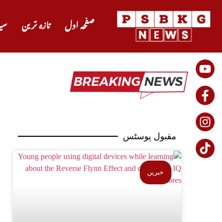
صفحہ اول
تازہ ترین
سی
مقبول پوسٹس
خبریں