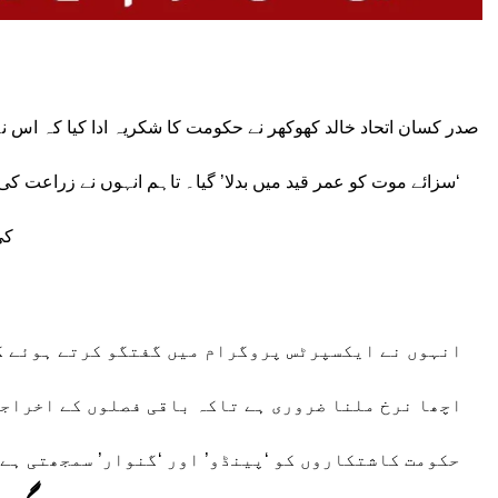
صدر کسان اتحاد خالد کھوکھر نے حکومت کا شکریہ ادا کیا کہ اس 
‘سزائے موت کو عمر قید میں بدلا’ گیا۔ تاہم انہوں نے زراعت کی
کی
انہوں نے ایکسپرٹس پروگرام میں گفتگو کرتے ہوئے کہ
اچھا نرخ ملنا ضروری ہے تاکہ باقی فصلوں کے اخراجا
حکومت کاشتکاروں کو ‘پینڈو’ اور ‘گنوار’ سمجھتی ہے،