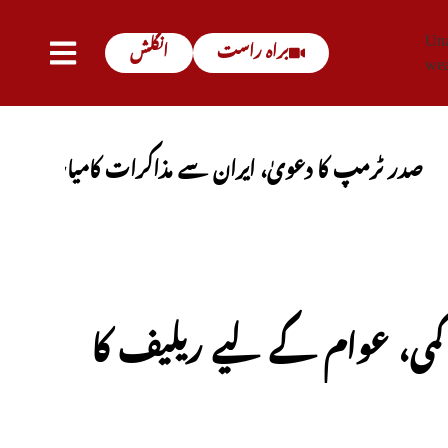
Una
براہ راست
انگلش
wea
مپ کا دعویٰ، ایران سے مذاکرات کامیاب ہوں گے، آبنائے
 کمی، عوام کے لیے ریلیف کا