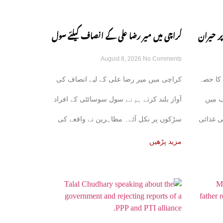
 حیران
کراچی میں میر رضا علی کے انصاف کیلئے سول
August 8, 2026
No Comments
سوسائٹی سڑکوں پر آ گئی
 کا حصہ
کراچی میں میر رضا علی کے لیے انصاف کی
ب میں
آواز بلند کرتے ہوئے سول سوسائٹی کے افراد
ی غذائی
سڑکوں پر نکل آئے۔ مظاہرین نے واقعے کی
مزید پڑھیں