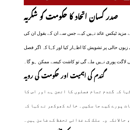
صدر کسان اتحاد کا حکومت کو شکریہ
نے مزید ٹیکس عائد نہیں کیے، جس سے ان کے بقول ان کی
 زبوں حالی پر تشویش کا اظہار کیا اور کہا کہ اگر فصل
 لاگت پوری نہیں ملے گی تو کاشت کیسے ممکن ہو گا۔
گندم کی اہمیت اور حکومت کی رویہ
ا کہ گندم تمام فصلوں کا انجن ہے اور اس کا
ت پورے کیے جا سکیں۔ خالد کھوکھر نے کہا کہ
 حالانکہ وہ ملک کے غذائی تحفظ کے ضامن ہیں۔