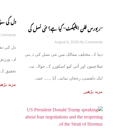
دل کی بے 
’’ریورس فلن ایفیکٹ‘‘ کیا ہے؟ نئی نسل کی
Comments
کے حیران 
August 9, 2026
No Comments
ذہانت میں کمی کی وجوہات سامنے آگئیں
دل کی دھ
دنیا کے مختلف ممالک میں نئی نسل کی ذہنی
لیے ورزش 
صلاحیتوں اور آئی کیو اسکورز کے حوالے سے
تحقیق کے 
ایک دلچسپ رجحان سامنے آیا ہے، جسے
جسمانی
مزید پڑھی
ریورس
مزید پڑھیں