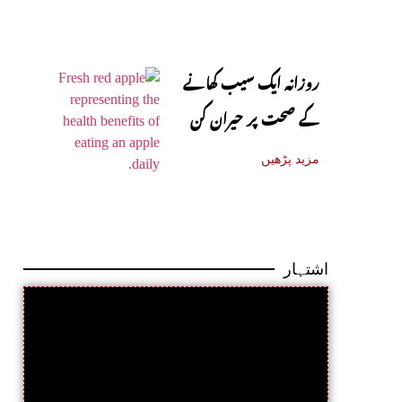
روزانہ ایک سیب کھانے
کے صحت پر حیران کن
فوائد، ماہرین نے بتا دیے
مزید پڑھیں
اشتہار