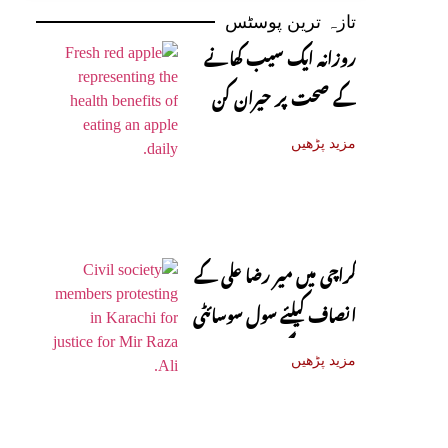
تازہ ترین پوسٹس
روزانہ ایک سیب کھانے
کے صحت پر حیران کن
فوائد، ماہرین نے بتا دیے
مزید پڑھیں
کراچی میں میر رضا علی کے
انصاف کیلئے سول سوسائٹی
سڑکوں پر آ گئی
مزید پڑھیں