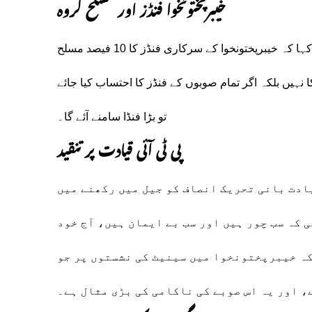
خیبرپختونخوا فنڈز اور مسلح گروہ
فیصل واوڈا نے مولانا فضل الرحمان کے بیان کی تائید کرتے ہوئے کہا کہ خیبرپختونخوا کے سرکاری فنڈز کا 10 فیصد مسلح
نہیں بلکہ اگر تمام صوبوں کے فنڈز کا احتساب کیا جائے
تو بڑا فنڈا سامنے آئے گا۔
پی ٹی آئی قیادت پر تنقید
ادت بانی تحریک انصاف کو جیل میں رکھنے میں
 کہ سب چور ہیں اور سب بے ایمان ہیں، آج خود
کہ خیبرپختونخوا میں سینیٹ کی نشستوں پر جو
، اور یہ اس صوبے کی ناکامی کی بڑی مثال ہے۔