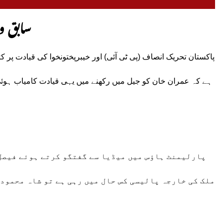
سابق وف
پاکستان تحریک انصاف (پی ٹی آئی) اور خیبرپختونخوا کی قیادت پر ک
ہے کہ عمران خان کو جیل میں رکھنے میں یہی قیادت کامیاب ہوئی 
پارلیمنٹ ہاؤس میں میڈیا سے گفتگو کرتے ہوئے فیصل 
ملک کی خارجہ پالیسی کس حال میں رہی ہے تو شاہ محمود