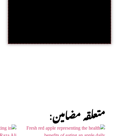
:متعلقہ مضامین