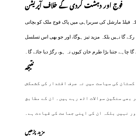
فوج اور دہشت گردی کے خلاف آپریشن
کہ فیلڈ مارشل کی سربراہی میں پاک فوج ملک کو بچاتی
ے گا نہیں بلکہ مزید تیز ہوگا، اور جو بھی اس تسلسل
چاہے جتنا بڑا طرم خان کیوں نہ ہو، رگڑ دیا جائے گا۔
نتیجہ
کستان کی سیاست میں نہ صرف اقتدار کی کشمکش
 بھی سنگین سوالات اٹھ رہے ہیں۔ ان کے مطابق
ور نہیں بلکہ ان کی اپنی جماعت کی قیادت ہے۔
مزید پڑھیں