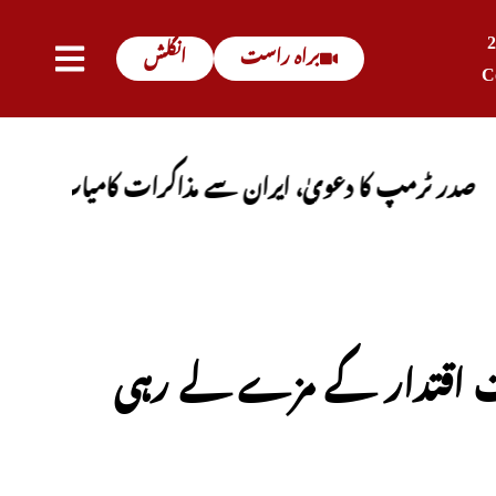
براہ راست
انگلش
C
پ کا دعویٰ، ایران سے مذاکرات کامیاب ہوں گے، آبنائے
ادت اقتدار کے مزے لے رہی