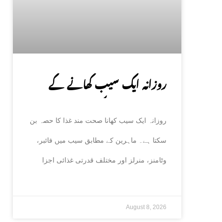
روزانہ ایک سیب کھانے کے
صحت پر حیران کن فوائد، ماہرین
روزانہ ایک سیب کھانا صحت مند غذا کا حصہ بن
نے بتا دیے
سکتا ہے۔ ماہرین کے مطابق سیب میں فائبر،
وٹامنز، منرلز اور مختلف قدرتی غذائی اجزا
August 8, 2026