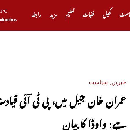
21°C
است
کھیل
فنیات
تعلیم
مزید
رابطہ
olumbus
صدر ٹرم
خبریں
,
سیاست
عمران خان جیل میں، پی ٹی آئی قی
ہے: واوڈا کا بیان