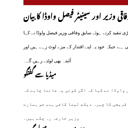
اقی وزیر اور سینیٹر فیصل واوڈا کا بیان
ڑی تنقید کرتے ہوئے سابق وفاقی وزیر فیصل واوڈا نے کہا
ہے، جبکہ خود یہ اپنے اقتدار کے مزے لوٹ رہے ہیں اور
آئندہ بھی لوٹتے رہیں گے۔
میڈیا سے گفتگو
واوڈا نے کہا کہ اگر کوئی یہ جاننا چاہے کہ
 قریشی کا چہرہ دیکھ لینا کافی ہے، جو ہمارے
وزیر خارجہ رہ چکے ہیں۔