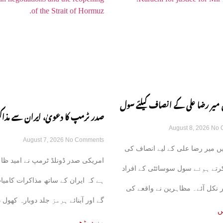
 میر رضا علی کے انصاف کیلئے سول
صدر ٹرمپ کا دعویٰ، ایران سے مذا
August 8, 2026
No 
ڑکوں پر آ گئی
August 7, 2026
No Comments
کامیاب ہوں گے، آبنائے ہرمز جلد ک
ں میر رضا علی کے لیے انصاف کی
امریکی صدر ڈونلڈ ٹرمپ نے امید ظا
گی
 کرتے ہوئے سول سوسائٹی کے افراد
ہے کہ ایران کے ساتھ مذاکرات کامیا
 نکل آئے۔ مظاہرین نے واقعے کی
گے اور آبنائے ہرمز جلد دوبارہ کھول 
ں
مزید پڑھیں