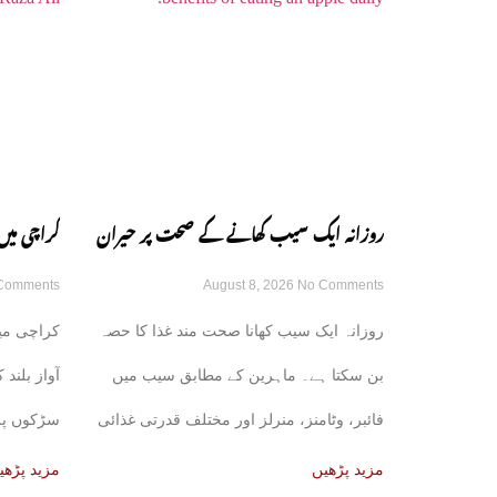
روزانہ ایک سیب کھانے کے صحت پر حیران
کراچی میں
Comments
August 8, 2026
No Comments
کن فوائد، ماہرین نے بتا دیے
سوسائٹی س
روزانہ ایک سیب کھانا صحت مند غذا کا حصہ
کراچی می
بن سکتا ہے۔ ماہرین کے مطابق سیب میں
آواز بلند
فائبر، وٹامنز، منرلز اور مختلف قدرتی غذائی
سڑکوں پر
اجزا
مزید پڑھیں
مزید پڑھی