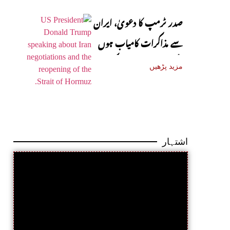
صدر ٹرمپ کا دعویٰ، ایران
سے مذاکرات کامیاب ہوں
گے، آبنائے ہرمز جلد کھل
مزید پڑھیں
جائے گی
اشتہار