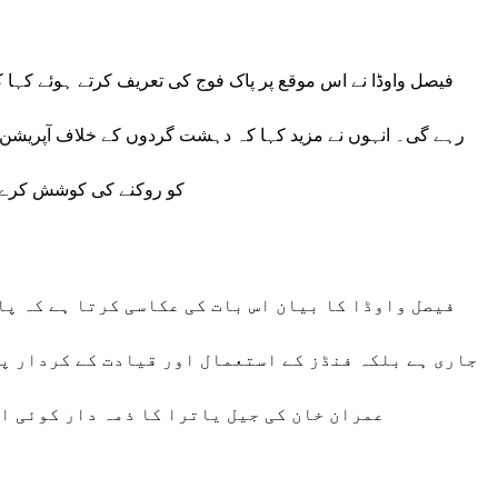
فیصل واوڈا نے اس موقع پر پاک فوج کی تعریف کرتے ہوئے کہا 
رہے گی۔ انہوں نے مزید کہا کہ دہشت گردوں کے خلاف آپریشن رک
کو روکنے کی کوشش کرے گا 
فیصل واوڈا کا بیان اس بات کی عکاسی کرتا ہے کہ پا
جاری ہے بلکہ فنڈز کے استعمال اور قیادت کے کردار پر
عمران خان کی جیل یاترا کا ذمہ دار کوئی ا