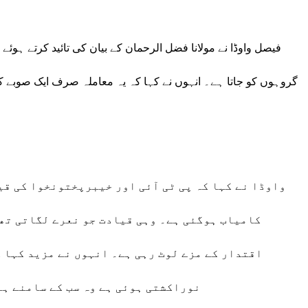
گروہوں کو جاتا ہے۔ انہوں نے کہا کہ یہ معاملہ صرف ایک صوبے کا 
واوڈا نے کہا کہ پی ٹی آئی اور خیبرپختونخوا کی قی
کامیاب ہوگئی ہے۔ وہی قیادت جو نعرے لگاتی تھی
اقتدار کے مزے لوٹ رہی ہے۔ انہوں نے مزید کہا 
نوراکشتی ہوئی ہے وہ سب کے سامنے ہے