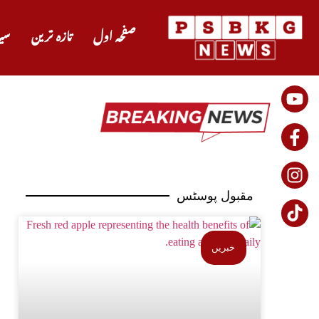
صفحہ اول
تازہ ترین
سی
مقبول پوسٹس
خبریں