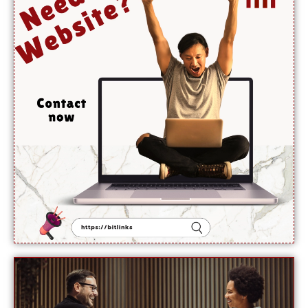
ہوں
گے،
آبنائے
ہرمز جلد
کھل
جائے گی