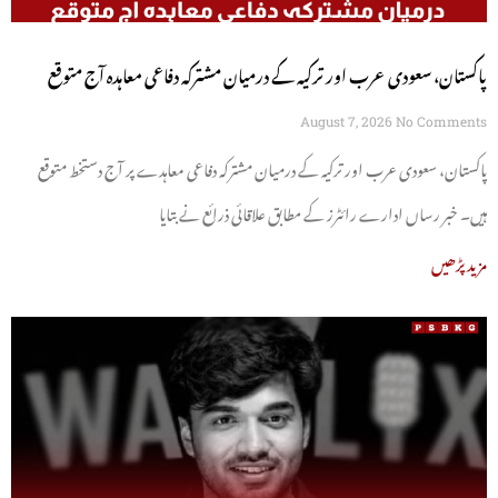
پاکستان، سعودی عرب اور ترکیہ کے درمیان مشترکہ دفاعی معاہدہ آج متوقع
August 7, 2026
No Comments
پاکستان، سعودی عرب اور ترکیہ کے درمیان مشترکہ دفاعی معاہدے پر آج دستخط متوقع
ہیں۔ خبر رساں ادارے رائٹرز کے مطابق علاقائی ذرائع نے بتایا
مزید پڑھیں