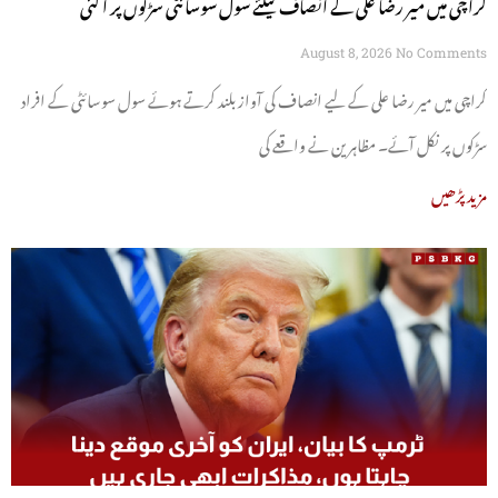
کراچی میں میر رضا علی کے انصاف کیلئے سول سوسائٹی سڑکوں پر آ گئی
August 8, 2026
No Comments
کراچی میں میر رضا علی کے لیے انصاف کی آواز بلند کرتے ہوئے سول سوسائٹی کے افراد
سڑکوں پر نکل آئے۔ مظاہرین نے واقعے کی
مزید پڑھیں