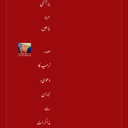
پر آ گئی
مزید
پڑھیں
صدر
ٹرمپ کا
دعویٰ،
ایران
سے
مذاکرات