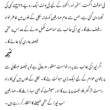
فی الوقت اگست، ستمبر اور اکتوبر کے لیے فی یونٹ ایک روپے 75 پیسے کمی کی
تجویز دی گئی ہے، جس سے عام صارفین کو ماہانہ بجلی کے بلوں میں خاطر خواہ
ریلیف ملے گا۔ نیپرا کی جانب سے سماعت مکمل ہونے کے بعد اس پر حتمی
فیصلہ جاری کیا جائے گا۔
نتیجہ
اگر نیپرا کی جانب سے یہ درخواست منظور ہو جاتی ہے تو یہ فیصلہ مہنگائی سے
پریشان عوام کے لیے ایک بڑی سہولت بنے گا۔ بجلی کے بلوں میں کمی کا براہِ
راست اثر گھریلو بجٹ پر پڑے گا اور معیشت کو بھی سہارا ملے گا۔ صارفین
اب نیپرا کے حتمی فیصلے کا انتظار کر رہے ہیں۔