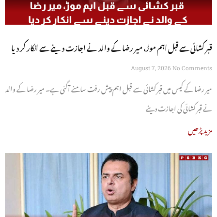
قبر کشائی سے قبل اہم موڑ، میر رضا کے والد نے اجازت دینے سے انکار کر دیا
August 7, 2026
No Comments
میر رضا کے کیس میں قبر کشائی سے قبل اہم پیش رفت سامنے آگئی ہے۔ میر رضا کے والد
نے قبر کشائی کی اجازت دینے
مزید پڑھیں