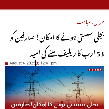
خبریں
,
سیاست
بجلی سستی ہونے کا امکان! صارفین کو
53 ارب کا ریلیف ملنے کی امید
August 4, 2025
12:41 pm