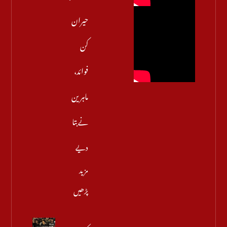
حیران
کن
فوائد،
ماہرین
نے بتا
دیے
مزید
پڑھیں