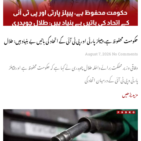
حکومت محفوظ ہے، پیپلز پارٹی اور پی ٹی آئی کے اتحاد کی باتیں بے بنیاد ہیں: طلال
چوہدری
August 7, 2026
No Comments
وفاقی وزیر مملکت برائے داخلہ طلال چوہدری نے کہا ہے کہ حکومت محفوظ ہے اور پیپلز
پارٹی و پی ٹی آئی کے درمیان اتحاد کی
مزید پڑھیں