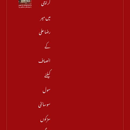
کراچی
میں میر
رضا علی
کے
انصاف
کیلئے
سول
سوسائٹی
سڑکوں