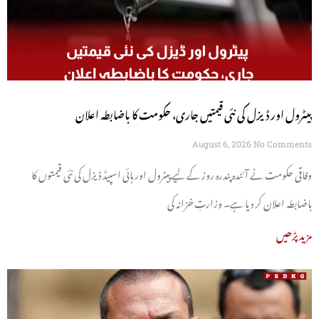
پیٹرول اور ڈیزل کی نئی قیمتیں جاری، حکومت کا باضابطہ اعلان
August 6, 2026
No Comments
وفاقی حکومت نے آئندہ پندرہ روز کے لیے پیٹرول اور ہائی اسپیڈ ڈیزل کی نئی قیمتوں کا
باضابطہ اعلان کر دیا ہے۔ وزارتِ خزانہ کی
مزید پڑھیں