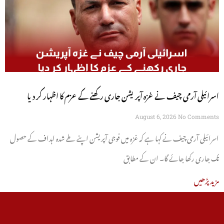
اسرائیلی آرمی چیف نے غزہ آپریشن جاری رکھنے کے عزم کا اظہار کر دیا
August 6, 2026
No Comments
اسرائیلی آرمی چیف نے کہا ہے کہ غزہ میں فوجی آپریشن اپنے طے شدہ اہداف کے حصول
تک جاری رکھا جائے گا۔ ان کے مطابق
مزید پڑھیں