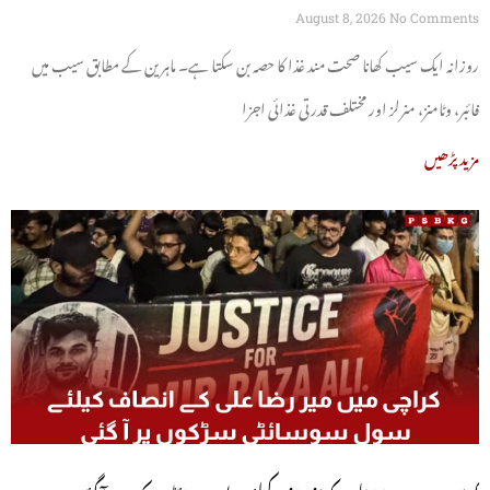
August 8, 2026
No Comments
روزانہ ایک سیب کھانا صحت مند غذا کا حصہ بن سکتا ہے۔ ماہرین کے مطابق سیب میں
فائبر، وٹامنز، منرلز اور مختلف قدرتی غذائی اجزا
مزید پڑھیں