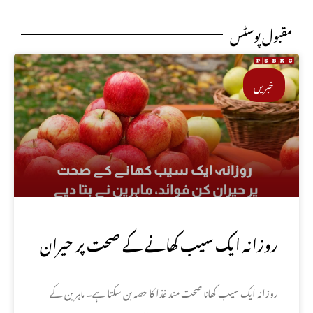
مقبول پوسٹس
خبریں
روزانہ ایک سیب کھانے کے صحت پر حیران
کن فوائد، ماہرین نے بتا دیے
روزانہ ایک سیب کھانا صحت مند غذا کا حصہ بن سکتا ہے۔ ماہرین کے