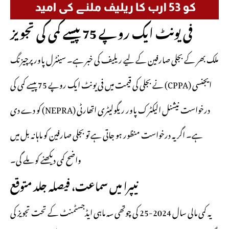
فی یونٹ ایک روپے 75 پیسے کمی کی تجویز
ملک بھر کے بجلی صارفین کے لیے ریلیف کی خبر ہے۔ سینٹرل پاور پرچیزنگ
ایجنسی (CPPA) نے بجلی کی قیمت میں فی یونٹ ایک روپے 75 پیسے کمی کی
درخواست نیشنل الیکٹرک پاور ریگولیٹری اتھارٹی (NEPRA) کو دے دی
ہے۔ اگر یہ درخواست منظور ہو جاتی ہے تو بجلی صارفین کو ماہانہ بل میں
واضح کمی دیکھنے کو ملے گی۔
نیپرا میں سماعت، فیصلہ جلد متوقع
یہ کمی مالی سال 2024-25 کی چوتھی سہ ماہی ایڈجسٹمنٹ کے تحت تجویز کی