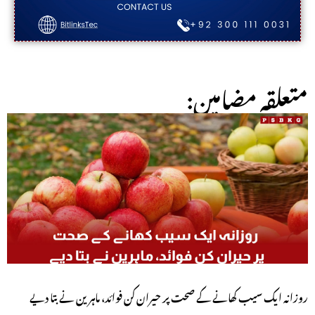
:متعلقہ مضامین
روزانہ ایک سیب کھانے کے صحت پر حیران کن فوائد، ماہرین نے بتا دیے