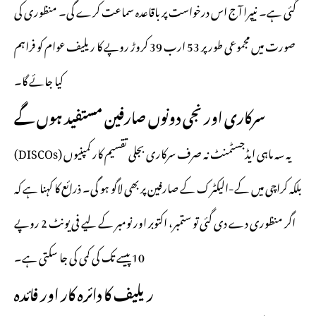
گئی ہے۔ نیپرا آج اس درخواست پر باقاعدہ سماعت کرے گی۔ منظوری کی
صورت میں مجموعی طور پر 53 ارب 39 کروڑ روپے کا ریلیف عوام کو فراہم
کیا جائے گا۔
سرکاری اور نجی دونوں صارفین مستفید ہوں گے
یہ سہ ماہی ایڈجسٹمنٹ نہ صرف سرکاری بجلی تقسیم کار کمپنیوں (DISCOs)
بلکہ کراچی میں کے-الیکٹرک کے صارفین پر بھی لاگو ہو گی۔ ذرائع کا کہنا ہے کہ
اگر منظوری دے دی گئی تو ستمبر، اکتوبر اور نومبر کے لیے فی یونٹ 2 روپے
10 پیسے تک کی کمی کی جا سکتی ہے۔
ریلیف کا دائرہ کار اور فائدہ