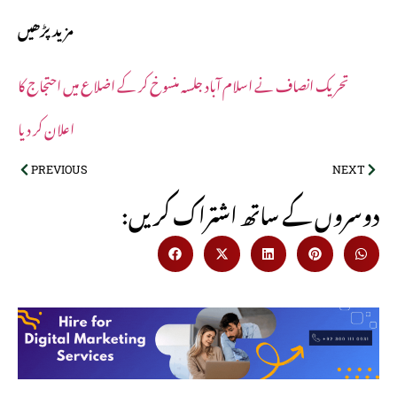
مزید پڑھیں
تحریک انصاف نے اسلام آباد جلسہ منسوخ کر کے اضلاع میں احتجاج کا
اعلان کر دیا
PREVIOUS
NEXT
:دوسروں کے ساتھ اشتراک کریں