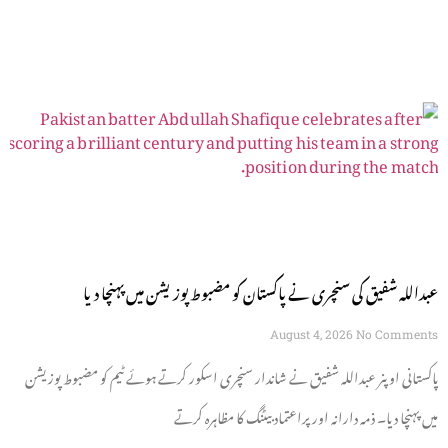
عبداللہ شفیق کی سنچری نے پاکستان کو مضبوط پوزیشن میں پہنچا دیا
August 4, 2026
No Comments
پاکستانی اوپنر عبداللہ شفیق نے شاندار سنچری اسکور کرتے ہوئے ٹیم کو مضبوط پوزیشن
میں پہنچا دیا۔ ذمہ دارانہ اور پراعتماد بیٹنگ کا مظاہرہ کرتے