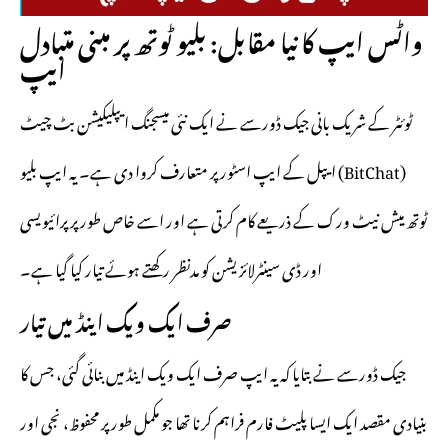
واٹس ایپ کا نیا مقابل: بلیو ٹوتھ پر مبنی متبادل
ایپ
ٹوئٹر کے شریک بانی جیک ڈورسے نے ایک نئی میسجنگ ایپلیکیشن بٹ چیٹ
(BitChat) ایپل کے ایپ اسٹور پر متعارف کروا دی ہے۔ یہ ایپ بلیو
ٹوتھ میش نیٹ ورک کے ذریعے کام کرتی ہے اور اسے خاص طور پر پرائیویسی
اور ڈی سینٹرلائزیشن کو مدنظر رکھتے ہوئے تیار کیا گیا ہے۔
صرف ایک ویک اینڈ میں تیار
جیک ڈورسے نے بتایا کہ یہ ایپ صرف ایک ویک اینڈ میں بنائی گئی، جس کا
بنیادی مقصد ایک ایسا پلیٹ فارم فراہم کرنا تھا جو مکمل طور پر محفوظ، نجی اور