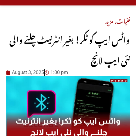
فنیات
,
مزید
واٹس ایپ کو ٹکر! بغیر انٹرنیٹ چلنے والی
نئی ایپ لانچ
August 3, 2025
1:00 pm