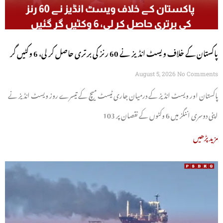
پاکستان کے خلاف ویسٹ انڈیز نے 60 رنز کی برتری حاصل کر لی، 6 وکٹیں گر
گئیں
August 5, 2026
No Comments
پاکستان اور ویسٹ انڈیز کے درمیان جاری ٹیسٹ میچ کے تیسرے روز ویسٹ انڈیز نے
اپنی دوسری اننگز میں 6 وکٹوں کے نقصان پر 103
مزید پڑھیں