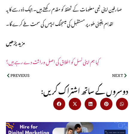
صارفین اپنی نجی معلومات کے تحفظ کو مقدم رکھتے ہیں۔ جیک ڈورسے کا یہ
اقدام یقینی طور پر مستقبل کی میسجنگ ایپس کی سمت طے کرے گا۔
مزید پڑھیں
کیا ہم اپنی نسل کو اخلاق کی اصل وراثت دے رہے ہیں؟
PREVIOUS
NEXT
:دوسروں کے ساتھ اشتراک کریں