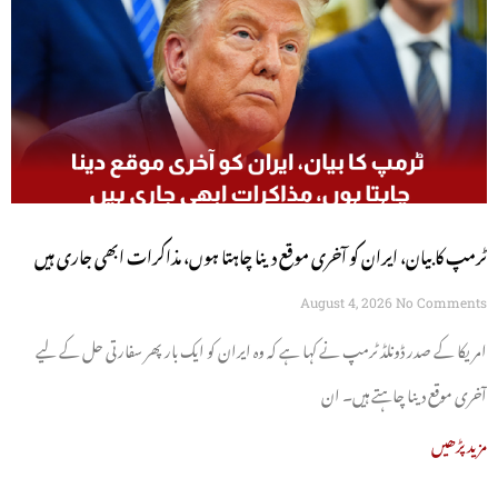
ٹرمپ کا بیان، ایران کو آخری موقع دینا چاہتا ہوں، مذاکرات ابھی جاری ہیں
August 4, 2026
No Comments
امریکا کے صدر ڈونلڈ ٹرمپ نے کہا ہے کہ وہ ایران کو ایک بار پھر سفارتی حل کے لیے
آخری موقع دینا چاہتے ہیں۔ ان
مزید پڑھیں