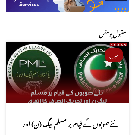
مقبول پوسٹس
خبریں
نئے صوبوں کے قیام پر مسلم لیگ (ن) اور