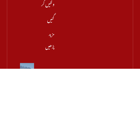
وکٹیں گر
گئیں
مزید
پڑھیں
بحیرۂ احمر
میں
پروجیکٹائل
حملہ،
بھارتی مال