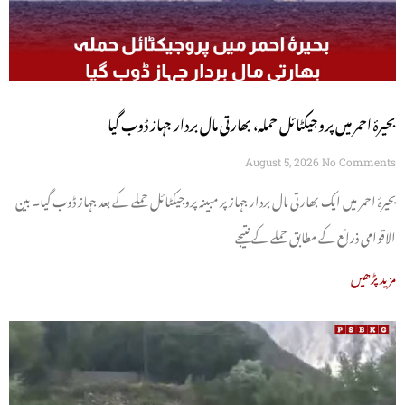
بحیرۂ احمر میں پروجیکٹائل حملہ، بھارتی مال بردار جہاز ڈوب گیا
August 5, 2026
No Comments
بحیرۂ احمر میں ایک بھارتی مال بردار جہاز پر مبینہ پروجیکٹائل حملے کے بعد جہاز ڈوب گیا۔ بین
الاقوامی ذرائع کے مطابق حملے کے نتیجے
مزید پڑھیں