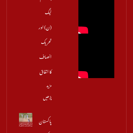
لیگ
(ن) اور
تحریک
انصاف
کا اتفاق
مزید
پڑھیں
پاکستان