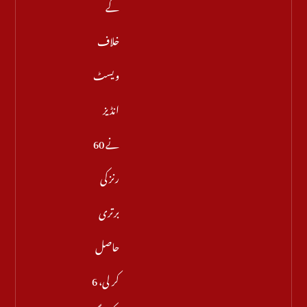
کے
خلاف
ویسٹ
انڈیز
نے 60
رنز کی
برتری
حاصل
کر لی، 6