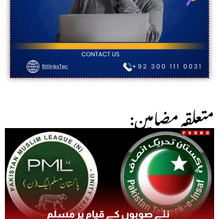
:متعلقہ مضامین