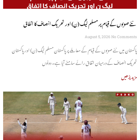
نئے صوبوں کے قیام پر مسلم لیگ (ن) اور تحریک انصاف کا اتفاق
August 5, 2026
No Comments
پاکستان میں نئے صوبوں کے قیام کے معاملے پر پاکستان مسلم لیگ (ن) اور پاکستان
تحریک انصاف کے درمیان اتفاق رائے سامنے آیا ہے۔ دونوں
مزید پڑھیں