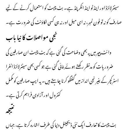
سینٹرلائزڈ اور اینڈ ٹو اینڈ انکرپٹڈ ہے۔ بٹ چیٹ کو استعمال کرنے کے لیے
صارف کو نہ تو فون نمبر، نہ ای میل اور نہ ہی کسی اکاؤنٹ کی ضرورت ہے۔
نجی مواصلات کا نیا باب
وائٹ پیپر میں یہ بھی وضاحت کی گئی ہے کہ بٹ چیٹ ان صارفین کی
ضروریات کو مدنظر رکھتے ہوئے بنائی گئی ہے جو کسی بھی سینٹرلائزڈ انفرا
اسٹرکچر کے بغیر نجی انداز میں گفتگو کرنا چاہتے ہیں۔ یہ ایپ صارفین کو مکمل
کنٹرول اور آزادی فراہم کرتی ہے۔
نتیجہ
بٹ چیٹ کا تعارف ایک نئی ڈیجیٹل دنیا کی طرف اشارہ کرتا ہے، جہاں