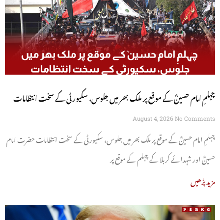
چہلمِ امام حسینؓ کے موقع پر ملک بھر میں جلوس، سکیورٹی کے سخت انتظامات
August 4, 2026
No Comments
چہلمِ امام حسینؓ کے موقع پر ملک بھر میں جلوس، سکیورٹی کے سخت انتظامات حضرت امام
حسینؓ اور شہدائے کربلا کے چہلم کے موقع پر
مزید پڑھیں