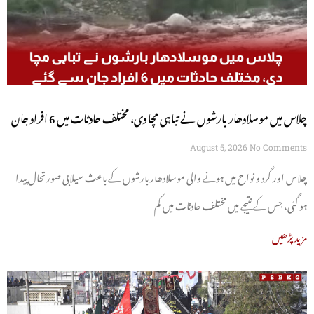
چلاس میں موسلادھار بارشوں نے تباہی مچا دی، مختلف حادثات میں 6 افراد جان
سے گئے
August 5, 2026
No Comments
چلاس اور گرد و نواح میں ہونے والی موسلادھار بارشوں کے باعث سیلابی صورتحال پیدا
ہو گئی، جس کے نتیجے میں مختلف حادثات میں کم
مزید پڑھیں