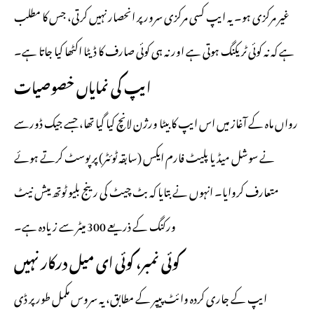
غیر مرکزی ہو۔ یہ ایپ کسی مرکزی سرور پر انحصار نہیں کرتی، جس کا مطلب
ہے کہ نہ کوئی ٹریکنگ ہوتی ہے اور نہ ہی کوئی صارف کا ڈیٹا اکٹھا کیا جاتا ہے۔
ایپ کی نمایاں خصوصیات
رواں ماہ کے آغاز میں اس ایپ کا بیٹا ورژن لانچ کیا گیا تھا، جسے جیک ڈورسے
نے سوشل میڈیا پلیٹ فارم ایکس (سابقہ ٹوئٹر) پر پوسٹ کرتے ہوئے
متعارف کروایا۔ انہوں نے بتایا کہ بٹ چیٹ کی رینج بلیو ٹوتھ میش نیٹ
ورکنگ کے ذریعے 300 میٹر سے زیادہ ہے۔
کوئی نمبر، کوئی ای میل درکار نہیں
ایپ کے جاری کردہ وائٹ پیپر کے مطابق، یہ سروس مکمل طور پر ڈی