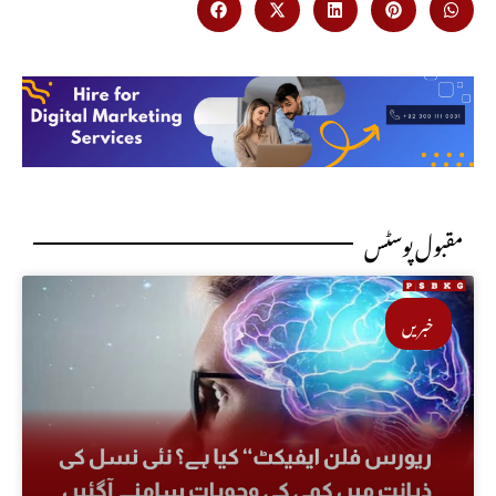
مقبول پوسٹس
خبریں