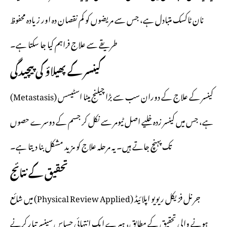
نان ٹاکسک متبادل ہے، جس سے مریضوں کو کم نقصان دہ اور زیادہ محفوظ
طریقے سے علاج فراہم کیا جا سکتا ہے۔
کینسر کے پھیلاؤ کی پیچیدگی
کینسر کے علاج کے دوران سب سے بڑا چیلنج میٹا اسٹیسس (Metastasis)
ہے، جس میں کینسر زدہ خلیے اصل ٹیومر سے نکل کر جسم کے دوسرے حصوں
تک پہنچ جاتے ہیں۔ یہ مرحلہ علاج کو مزید مشکل بنا دیتا ہے۔
تحقیق کے نتائج
جرنل فزیکل ریویو اپلائیڈ (Physical Review Applied) میں شائع
ہونے والی تحقیق کے مطابق، ہیرے ایک انتہائی حساس سینسر تیار کرنے