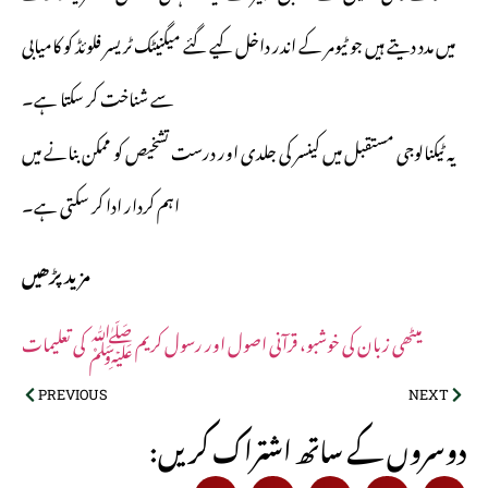
میں مدد دیتے ہیں جو ٹیومر کے اندر داخل کیے گئے میگنیٹک ٹریسر فلوئڈ کو کامیابی
سے شناخت کر سکتا ہے۔
یہ ٹیکنالوجی مستقبل میں کینسر کی جلدی اور درست تشخیص کو ممکن بنانے میں
اہم کردار ادا کر سکتی ہے۔
مزید پڑھیں
میٹھی زبان کی خوشبو، قرآنی اصول اور رسول کریم ﷺ کی تعلیمات
PREVIOUS
NEXT
:دوسروں کے ساتھ اشتراک کریں