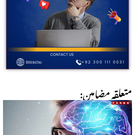
:متعلقہ مضامین