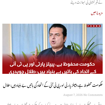
نے قبر کشائی کی اجازت دینے
مزید پڑھیں
حکومت محفوظ ہے، پیپلز پارٹی اور پی ٹی آئی کے اتحاد کی باتیں بے بنیاد ہیں: طلال
چوہدری
August 7, 2026
No Comments
وفاقی وزیر مملکت برائے داخلہ طلال چوہدری نے کہا ہے کہ حکومت محفوظ ہے اور پیپلز