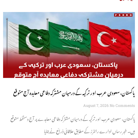
پاکستان، سعودی عرب اور ترکیہ کے درمیان مشترکہ دفاعی معاہدہ آج متوقع
August 7, 2026
No Comments
پاکستان، سعودی عرب اور ترکیہ کے درمیان مشترکہ دفاعی معاہدے پر آج دستخط متوقع
ہیں۔ خبر رساں ادارے رائٹرز کے مطابق علاقائی ذرائع نے بتایا