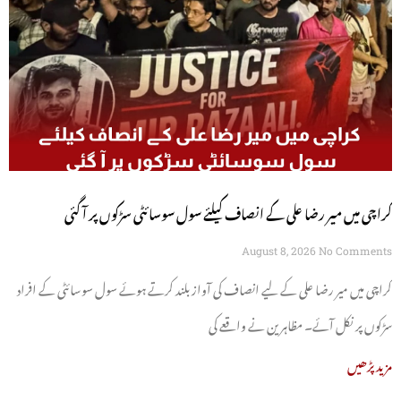
کراچی میں میر رضا علی کے انصاف کیلئے سول سوسائٹی سڑکوں پر آ گئی
August 8, 2026
No Comments
کراچی میں میر رضا علی کے لیے انصاف کی آواز بلند کرتے ہوئے سول سوسائٹی کے افراد
سڑکوں پر نکل آئے۔ مظاہرین نے واقعے کی
مزید پڑھیں