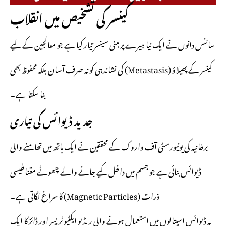
کینسر کی تشخیص میں انقلاب
سائنس دانوں نے ایک نیا ہیرے پر مبنی سینسر تیار کیا ہے جو معالجین کے لیے
کینسر کے پھیلاؤ (Metastasis) کی نشاندہی کو نہ صرف آسان بلکہ محفوظ بھی
بنا سکتا ہے۔
جدید ڈیوائس کی تیاری
برطانیہ کی یونیورسٹی آف واروک کے محققین نے ایک ہاتھ میں تھامنے والی
ڈیوائس بنائی ہے جو جسم میں داخل کیے جانے والے چھوٹے مقناطیسی
ذرات (Magnetic Particles) کا سراغ لگاتی ہے۔
یہ ڈیوائس اسپتالوں میں استعمال ہونے والی ریڈیو ایکٹیو ٹریسر اور ڈائز کا ایک