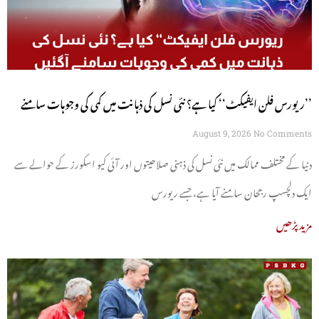
’’ریورس فلن ایفیکٹ‘‘ کیا ہے؟ نئی نسل کی ذہانت میں کمی کی وجوہات سامنے
آگئیں
August 9, 2026
No Comments
دنیا کے مختلف ممالک میں نئی نسل کی ذہنی صلاحیتوں اور آئی کیو اسکورز کے حوالے سے
ایک دلچسپ رجحان سامنے آیا ہے، جسے ریورس
مزید پڑھیں