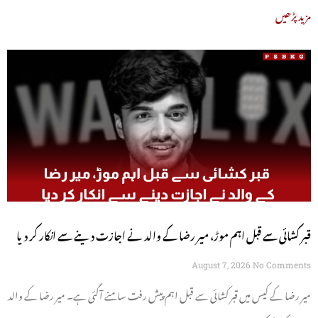
مزید پڑھیں
قبر کشائی سے قبل اہم موڑ، میر رضا کے والد نے اجازت دینے سے انکار کر دیا
August 7, 2026
No Comments
میر رضا کے کیس میں قبر کشائی سے قبل اہم پیش رفت سامنے آگئی ہے۔ میر رضا کے والد