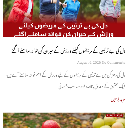
دل کی بے ترتیبی کے مریضوں کیلئے ورزش کے حیران کن فوائد سامنے آگئے
August 9, 2026
No Comments
دل کی دھڑکن میں بے ترتیبی کے مریضوں کے لیے ورزش کے اہم فوائد سامنے آئے ہیں۔
ایک تحقیق کے مطابق باقاعدہ اور مناسب جسمانی
مزید پڑھیں