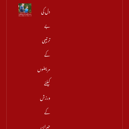
دل کی
بے
ترتیبی
کے
مریضوں
کیلئے
ورزش
کے
حیران