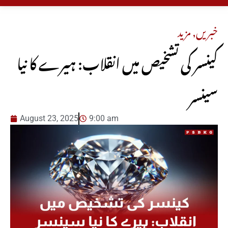
خبریں
,
مزید
کینسر کی تشخیص میں انقلاب: ہیرے کا نیا
سینسر
August 23, 2025
9:00 am