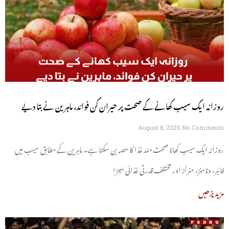
روزانہ ایک سیب کھانے کے صحت پر حیران کن فوائد، ماہرین نے بتا دیے
August 8, 2026
No Comments
روزانہ ایک سیب کھانا صحت مند غذا کا حصہ بن سکتا ہے۔ ماہرین کے مطابق سیب میں
فائبر، وٹامنز، منرلز اور مختلف قدرتی غذائی اجزا
مزید پڑھیں