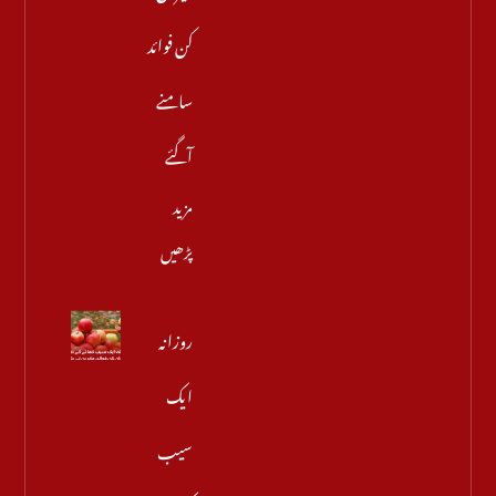
کن فوائد
سامنے
آگئے
مزید
پڑھیں
روزانہ
ایک
سیب