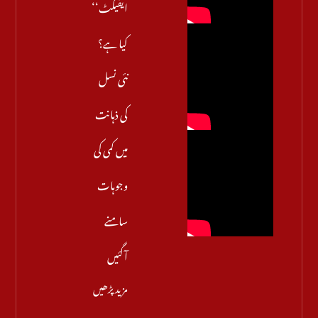
ایفیکٹ‘‘
کیا ہے؟
نئی نسل
کی ذہانت
میں کمی کی
وجوہات
سامنے
آگئیں
مزید پڑھیں