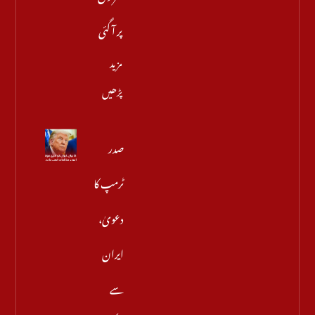
پر آ گئی
مزید
پڑھیں
صدر
ٹرمپ کا
دعویٰ،
ایران
سے