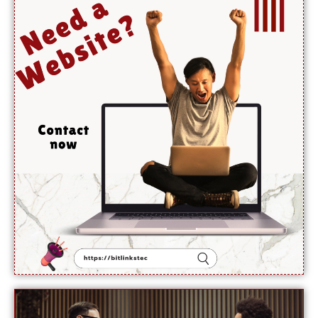
ہوں
گے،
آبنائے
ہرمز جلد
کھل
جائے گی