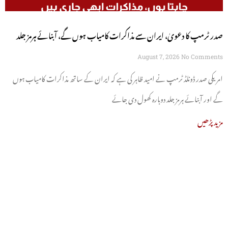
صدر ٹرمپ کا دعویٰ، ایران سے مذاکرات کامیاب ہوں گے، آبنائے ہرمز جلد
کھل جائے گی
August 7, 2026
No Comments
امریکی صدر ڈونلڈ ٹرمپ نے امید ظاہر کی ہے کہ ایران کے ساتھ مذاکرات کامیاب ہوں
گے اور آبنائے ہرمز جلد دوبارہ کھول دی جائے
مزید پڑھیں