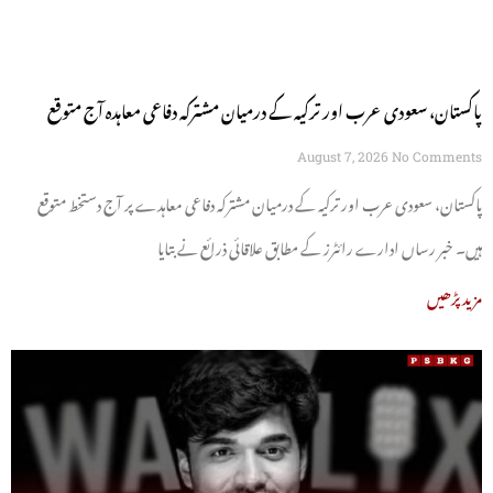
پاکستان، سعودی عرب اور ترکیہ کے درمیان مشترکہ دفاعی معاہدہ آج متوقع
August 7, 2026
No Comments
پاکستان، سعودی عرب اور ترکیہ کے درمیان مشترکہ دفاعی معاہدے پر آج دستخط متوقع
ہیں۔ خبر رساں ادارے رائٹرز کے مطابق علاقائی ذرائع نے بتایا
مزید پڑھیں