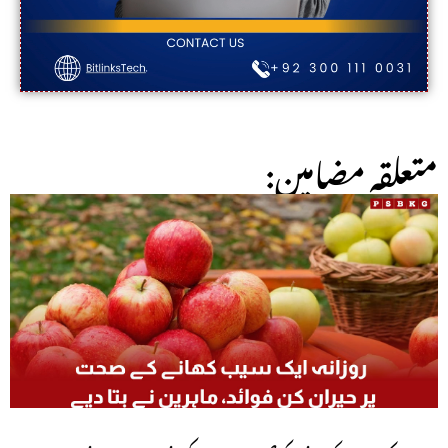
:متعلقہ مضامین