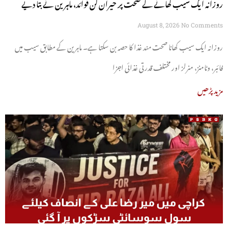
روزانہ ایک سیب کھانے کے صحت پر حیران کن فوائد، ماہرین نے بتا دیے
August 8, 2026
No Comments
روزانہ ایک سیب کھانا صحت مند غذا کا حصہ بن سکتا ہے۔ ماہرین کے مطابق سیب میں
فائبر، وٹامنز، منرلز اور مختلف قدرتی غذائی اجزا
مزید پڑھیں