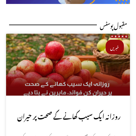
مقبول پوسٹس
خبریں
روزانہ ایک سیب کھانے کے صحت پر حیران
کن فوائد، ماہرین نے بتا دیے