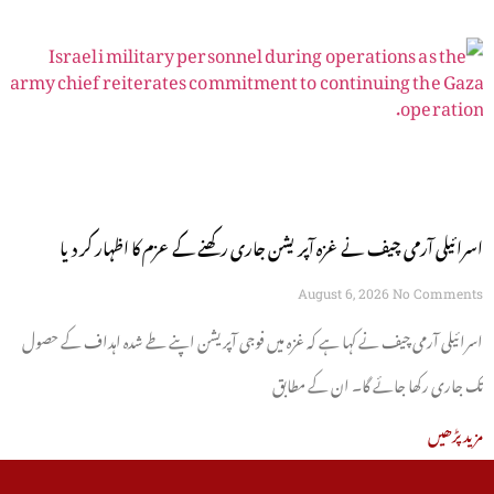
اسرائیلی آرمی چیف نے غزہ آپریشن جاری رکھنے کے عزم کا اظہار کر دیا
August 6, 2026
No Comments
اسرائیلی آرمی چیف نے کہا ہے کہ غزہ میں فوجی آپریشن اپنے طے شدہ اہداف کے حصول
تک جاری رکھا جائے گا۔ ان کے مطابق
مزید پڑھیں