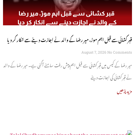
قبر کشائی سے قبل اہم موڑ، میر رضا کے والد نے اجازت دینے سے انکار کر دیا
August 7, 2026
No Comments
میر رضا کے کیس میں قبر کشائی سے قبل اہم پیش رفت سامنے آگئی ہے۔ میر رضا کے والد
نے قبر کشائی کی اجازت دینے
مزید پڑھیں