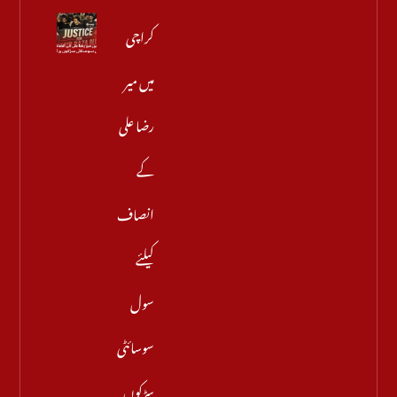
کراچی
میں میر
رضا علی
کے
انصاف
کیلئے
سول
سوسائٹی
سڑکوں