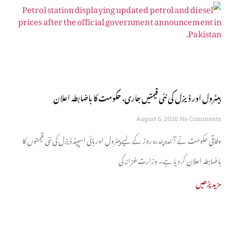
پیٹرول اور ڈیزل کی نئی قیمتیں جاری، حکومت کا باضابطہ اعلان
August 6, 2026
No Comments
وفاقی حکومت نے آئندہ پندرہ روز کے لیے پیٹرول اور ہائی اسپیڈ ڈیزل کی نئی قیمتوں کا
باضابطہ اعلان کر دیا ہے۔ وزارتِ خزانہ کی
مزید پڑھیں