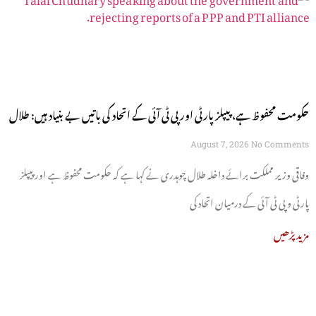
حکومت محفوظ ہے، پیپلز پارٹی اور پی ٹی آئی کے اتحاد کی باتیں بے بنیاد ہیں: طلال
چوہدری
August 7, 2026
No Comments
وفاقی وزیر مملکت برائے داخلہ طلال چوہدری نے کہا ہے کہ حکومت محفوظ ہے اور پیپلز
پارٹی و پی ٹی آئی کے درمیان اتحاد کی
مزید پڑھیں