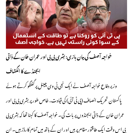
خواجہ آصف کی بیان بازی: بشری بی بی اور عمران خان کے ذاتی
ایجنڈے کا انکشاف
وزیر دفاع خواجہ آصف نے ایک نجی ٹی وی چینل پر گفتگو کرتے ہوئے
پاکستان تحریک انصاف (پی ٹی آئی) کی قیادت، خاص طور پر بشری بی بی اور
عمران خان کے ذاتی ایجنڈوں پر بات کی۔ خواجہ آصف کا کہنا تھا کہ بشری بی
بی اس وقت ایک طاقتور مقام پر ہیں اور ان کے ہاتھ میں تمام کارڈز ہیں۔ ان