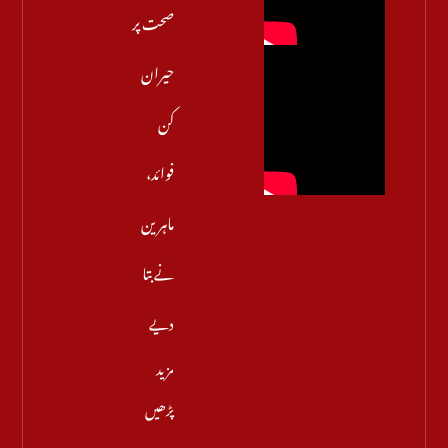
صحت پر
حیران
کن
فوائد،
ماہرین
نے بتا
دیے
مزید
پڑھیں