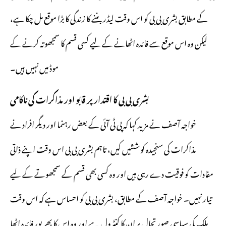
کے مطابق بشری بی بی کو اس وقت لیڈر بننے کا زندگی کا بڑا موقع مل چکا ہے،
لیکن وہ اس موقع سے فائدہ اٹھانے کے لیے کسی قسم کا سمجھوتہ کرنے کے
موڈ میں نہیں ہیں۔
بشری بی بی کا اقتدار پر قابو اور مذاکرات کی ناکامی
خواجہ آصف نے مزید کہا کہ پی ٹی آئی کے بعض رہنما اور دیگر افراد نے
مذاکرات کی سنجیدہ کوششیں کیں، تاہم بشری بی بی اس وقت اپنے ذاتی
مفادات کو فوقیت دے رہی ہیں اور وہ کسی بھی قسم کے سمجھوتے کے لیے
تیار نہیں۔ خواجہ آصف کے مطابق، بشری بی بی کو احساس ہے کہ اس وقت
ملک کی سیاسی صورتحال پر ان کا کنٹرول ہے اور وہ اس کا بھرپور فائدہ اٹھا