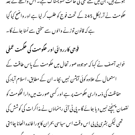
حکومت نے آرٹیکل 245 کے تحت فوج کو طلب کر لیا ہے اور واضح کیا گیا
ہے کہ قانون توڑنے والوں سے سختی سے نمٹا جائے گا۔
فوجی کارروائی اور حکومت کی حکمت عملی
خواجہ آصف نے کہا کہ موجودہ صورتحال میں حکومت کے پاس طاقت کے
استعمال کے علاوہ کوئی آپشن نہیں بچا۔ ان کے مطابق، اسلام آباد کی
حفاظت کی ذمہ داری حکومت پر ہے اور کسی صورت میں دارالحکومت کو
نقصان پہنچنے نہیں دیا جائے گا۔ پی ٹی آئی رہنماؤں نے مذاکرات کی کوشش کی
تھی لیکن بشری بی بی اس وقت اس سیاسی بحران کا پورا فائدہ اٹھانا چاہتی