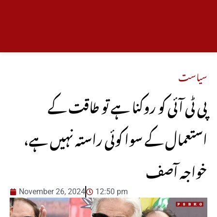
سیاست
پی ٹی آئی کو روکنا ہے تو طاقت کے
استعمال کے سوا کوئی راستہ نہیں ہے،
خواجہ آصف
November 26, 2024
12:50 pm