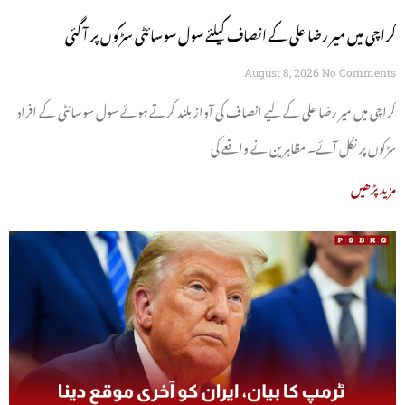
کراچی میں میر رضا علی کے انصاف کیلئے سول سوسائٹی سڑکوں پر آ گئی
August 8, 2026
No Comments
کراچی میں میر رضا علی کے لیے انصاف کی آواز بلند کرتے ہوئے سول سوسائٹی کے افراد
سڑکوں پر نکل آئے۔ مظاہرین نے واقعے کی
مزید پڑھیں