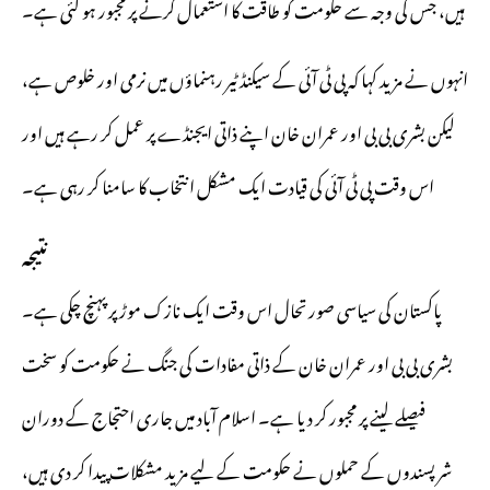
ہیں، جس کی وجہ سے حکومت کو طاقت کا استعمال کرنے پر مجبور ہو گئی ہے۔
انہوں نے مزید کہا کہ پی ٹی آئی کے سیکنڈ ٹیر رہنماؤں میں نرمی اور خلوص ہے،
لیکن بشری بی بی اور عمران خان اپنے ذاتی ایجنڈے پر عمل کر رہے ہیں اور
اس وقت پی ٹی آئی کی قیادت ایک مشکل انتخاب کا سامنا کر رہی ہے۔
نتیجہ
پاکستان کی سیاسی صورتحال اس وقت ایک نازک موڑ پر پہنچ چکی ہے۔
بشری بی بی اور عمران خان کے ذاتی مفادات کی جنگ نے حکومت کو سخت
فیصلے لینے پر مجبور کر دیا ہے۔ اسلام آباد میں جاری احتجاج کے دوران
شرپسندوں کے حملوں نے حکومت کے لیے مزید مشکلات پیدا کر دی ہیں،