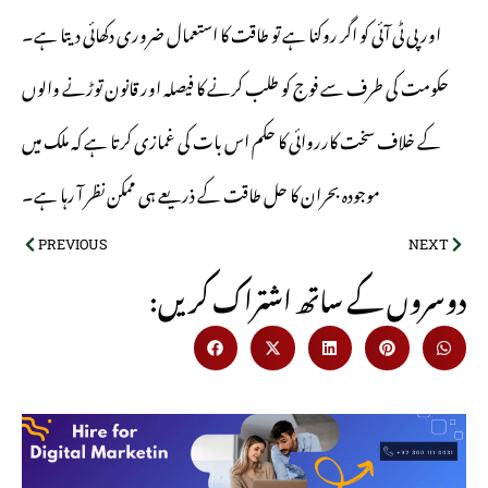
اور پی ٹی آئی کو اگر روکنا ہے تو طاقت کا استعمال ضروری دکھائی دیتا ہے۔
حکومت کی طرف سے فوج کو طلب کرنے کا فیصلہ اور قانون توڑنے والوں
کے خلاف سخت کارروائی کا حکم اس بات کی غمازی کرتا ہے کہ ملک میں
موجودہ بحران کا حل طاقت کے ذریعے ہی ممکن نظر آ رہا ہے۔
PREVIOUS
NEXT
:دوسروں کے ساتھ اشتراک کریں