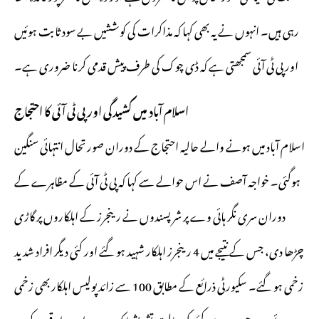
رہی ہیں۔ انہوں نے یہ بھی کہا کہ مذاکرات کی کوششیں بے سود ثابت ہوئیں
اور پی ٹی آئی سمجھتی ہے کہ ڈی چوک کی طرف پیش قدمی کرنا ضروری ہے۔
اسلام آباد میں کشیدگی اور پی ٹی آئی کا احتجاج
اسلام آباد میں ہونے والے حالیہ احتجاج کے دوران صورتحال انتہائی سنگین
ہوگئی۔ خواجہ آصف نے اس حوالے سے کہا کہ پی ٹی آئی کے مظاہرے کے
دوران سری نگر ہائی وے پر شرپسندوں نے رینجرز کے اہلکاروں پر گاڑی
چڑھا دی، جس کے نتیجے میں 4 رینجرز اہلکار شہید ہو گئے اور کئی دیگر افراد شدید
زخمی ہو گئے۔ سکیورٹی ذرائع کے مطابق 100 سے زائد پولیس اہلکار بھی زخمی
ہوئے ہیں، جن میں سے کئی کی حالت تشویشناک ہے۔ اس واقعے کے بعد