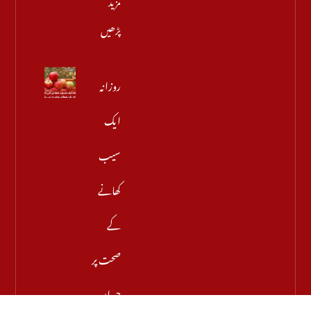
پڑھیں
روزانہ
ایک
سیب
کھانے
کے
صحت پر
حیران