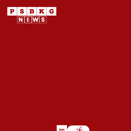
انگلش