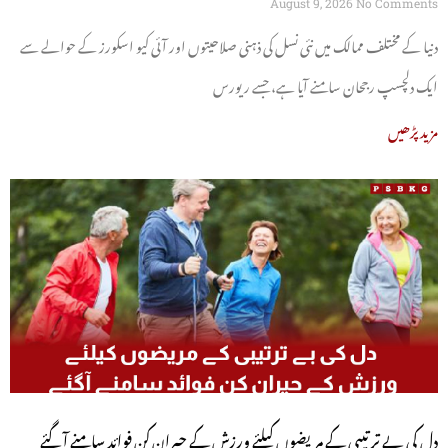
آگئیں
August 9, 2026
No Comments
دنیا کے مختلف ممالک میں نئی نسل کی ذہنی صلاحیتوں اور آئی کیو اسکورز کے حوالے سے
ایک دلچسپ رجحان سامنے آیا ہے، جسے ریورس
مزید پڑھیں
دل کی بے ترتیبی کے مریضوں کیلئے ورزش کے حیران کن فوائد سامنے آگئے