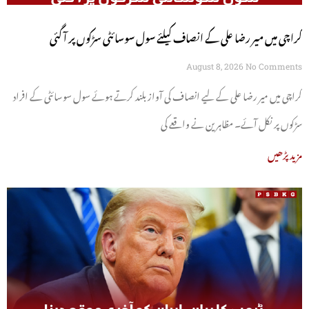
کراچی میں میر رضا علی کے انصاف کیلئے سول سوسائٹی سڑکوں پر آ گئی
August 8, 2026
No Comments
کراچی میں میر رضا علی کے لیے انصاف کی آواز بلند کرتے ہوئے سول سوسائٹی کے افراد
سڑکوں پر نکل آئے۔ مظاہرین نے واقعے کی
مزید پڑھیں