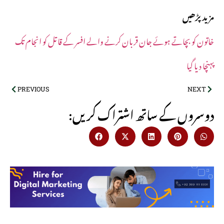
مزید پڑھیں
خاتون کو بچاتے ہوئے جان قربان کرنے والے افسر کے قاتل کو انجام تک
پہنچا دیا گیا
PREVIOUS
NEXT
:دوسروں کے ساتھ اشتراک کریں