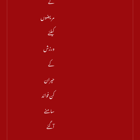
کے
مریضوں
کیلئے
ورزش
کے
حیران
کن فوائد
سامنے
آگئے
مزید