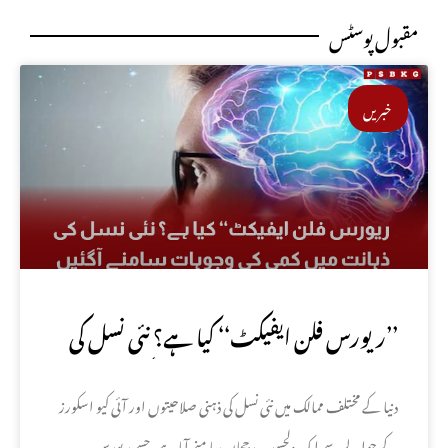
مقبول پوسٹس
خبریں
’’ریورس فلن ایفیکٹ‘‘ کیا ہے؟ نئی نسل کی
ذہانت میں کمی کی وجوہات سامنے آگئیں
دنیا کے مختلف ممالک میں نئی نسل کی ذہنی صلاحیتوں اور آئی کیو اسکورز
کے حوالے سے ایک دلچسپ رجحان سامنے آیا ہے، جسے ریورس