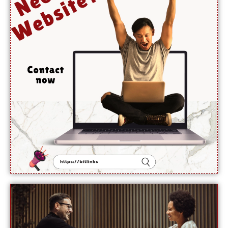
کن
فوائد،
ماہرین
نے بتا
دیے