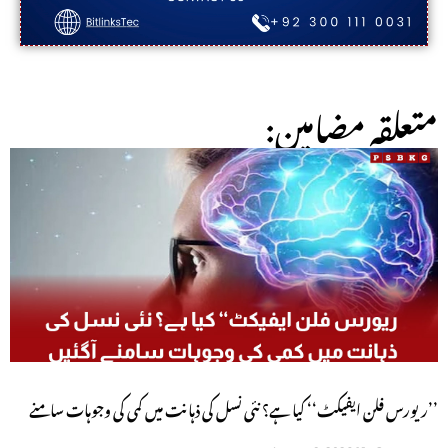
:متعلقہ مضامین
’’ریورس فلن ایفیکٹ‘‘ کیا ہے؟ نئی نسل کی ذہانت میں کمی کی وجوہات سامنے