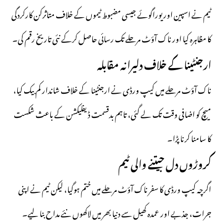
ٹیم نے اسپین اور یوراگوئے جیسی مضبوط ٹیموں کے خلاف متاثرکن کارکردگی
کا مظاہرہ کیا اور ناک آؤٹ مرحلے تک رسائی حاصل کرکے نئی تاریخ رقم کی۔
ارجنٹینا کے خلاف دلیرانہ مقابلہ
ناک آؤٹ مرحلے میں کیپ ورڈی نے ارجنٹینا کے خلاف شاندار کم بیک کیا،
میچ کو اضافی وقت تک لے گئی، تاہم بدقسمت ڈیفلیکشن کے باعث شکست
کا سامنا کرنا پڑا۔
کروڑوں دل جیتنے والی ٹیم
اگرچہ کیپ ورڈی کا سفر ناک آؤٹ مرحلے میں ختم ہوگیا، لیکن ٹیم نے اپنی
جرات، جذبے اور عمدہ کھیل سے دنیا بھر میں لاکھوں نئے مداح بنا لیے۔