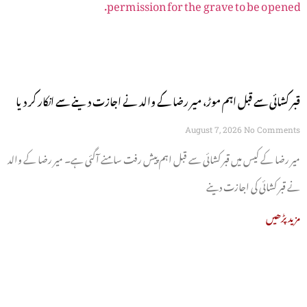
قبر کشائی سے قبل اہم موڑ، میر رضا کے والد نے اجازت دینے سے انکار کر دیا
August 7, 2026
No Comments
میر رضا کے کیس میں قبر کشائی سے قبل اہم پیش رفت سامنے آگئی ہے۔ میر رضا کے والد
نے قبر کشائی کی اجازت دینے
مزید پڑھیں