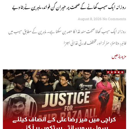
روزانہ ایک سیب کھانے کے صحت پر حیران کن فوائد، ماہرین نے بتا دیے
August 8, 2026
No Comments
روزانہ ایک سیب کھانا صحت مند غذا کا حصہ بن سکتا ہے۔ ماہرین کے مطابق سیب میں
فائبر، وٹامنز، منرلز اور مختلف قدرتی غذائی اجزا
مزید پڑھیں