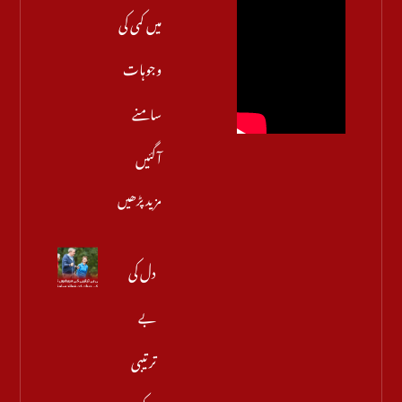
میں کمی کی
وجوہات
سامنے
آگئیں
مزید پڑھیں
دل کی
بے
ترتیبی