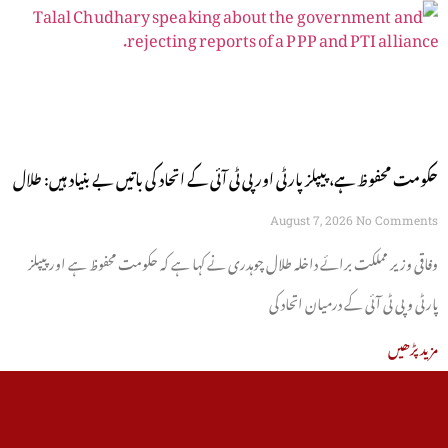
حکومت محفوظ ہے، پیپلز پارٹی اور پی ٹی آئی کے اتحاد کی باتیں بے بنیاد ہیں: طلال
چوہدری
August 7, 2026
No Comments
وفاقی وزیر مملکت برائے داخلہ طلال چوہدری نے کہا ہے کہ حکومت محفوظ ہے اور پیپلز
پارٹی و پی ٹی آئی کے درمیان اتحاد کی
مزید پڑھیں