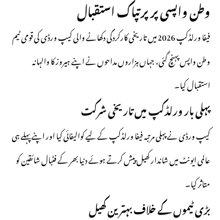
وطن واپسی پر پرتپاک استقبال
فیفا ورلڈکپ 2026 میں تاریخی کارکردگی دکھانے والی کیپ ورڈی کی قومی ٹیم
وطن واپس پہنچ گئی، جہاں ہزاروں مداحوں نے اپنے ہیروز کا والہانہ
استقبال کیا۔
پہلی بار ورلڈکپ میں تاریخی شرکت
کیپ ورڈی نے پہلی مرتبہ فیفا ورلڈکپ کے لیے کوالیفائی کیا اور اپنے پہلے ہی
عالمی ایونٹ میں شاندار کھیل پیش کرتے ہوئے دنیا بھر کے فٹبال شائقین کو
متاثر کیا۔
بڑی ٹیموں کے خلاف بہترین کھیل