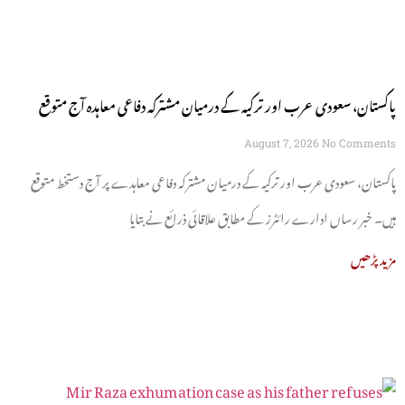
پاکستان، سعودی عرب اور ترکیہ کے درمیان مشترکہ دفاعی معاہدہ آج متوقع
August 7, 2026
No Comments
پاکستان، سعودی عرب اور ترکیہ کے درمیان مشترکہ دفاعی معاہدے پر آج دستخط متوقع
ہیں۔ خبر رساں ادارے رائٹرز کے مطابق علاقائی ذرائع نے بتایا
مزید پڑھیں