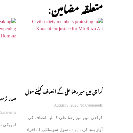
:متعلقہ مضامین
کراچی میں میر رضا علی کے انصاف کیلئے سول
صدر ٹرمپ
August 8, 2026
No Comments
سوسائٹی سڑکوں پر آ گئی
Comments
کامیاب ہ
کراچی میں میر رضا علی کے لیے انصاف کی
امریکی صد
گی
آواز بلند کرتے ہوئے سول سوسائٹی کے افراد