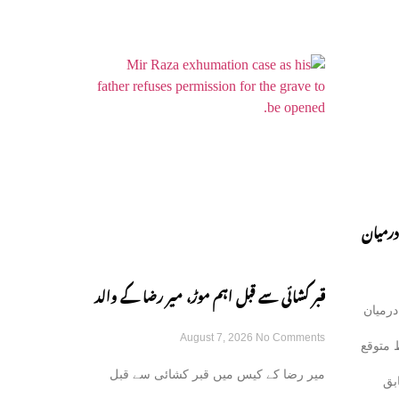
درمیان
قبر کشائی سے قبل اہم موڑ، میر رضا کے والد
درمیان
August 7, 2026
No Comments
نے اجازت دینے سے انکار کر دیا
 متوقع
میر رضا کے کیس میں قبر کشائی سے قبل
بق