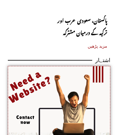
پاکستان، سعودی عرب اور
ترکیہ کے درمیان مشترکہ
دفاعی معاہدہ آج متوقع
مزید پڑھیں
اشتہار