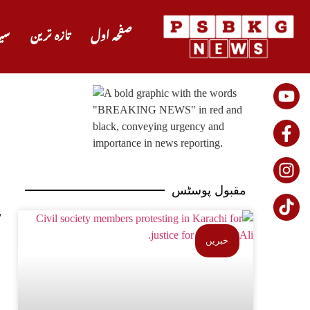
صفحہ اول
تازہ ترین
سی
مقبول پوسٹس
خبریں