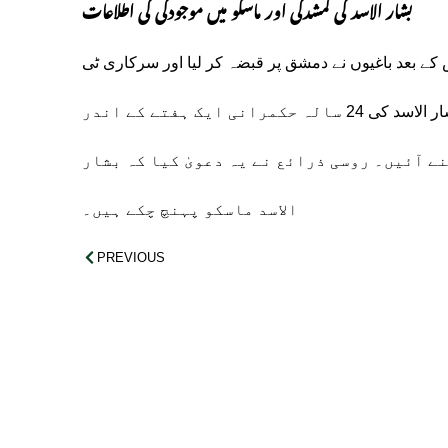
بشار الاسد کی گمشدگی اور ماسکو میں موجودگی کی اطلاعات
ہ ہو گیا ہے، جس کے بعد باغیوں نے دمشق پر قبضہ کر لیا اور سرکاری ٹی
وی، ریڈیو، اور وزارت دفاع کی عمارتوں کا کنٹرول سنبھال لیا۔ بشار الاسد کی 24 سالہ حکمرانی ایک ہفتے کے اندر
نے آئیں۔ روسی ذرائع نے یہ دعویٰ کیا کہ بشار
الاسد ماسکو پہنچ چکے ہیں۔
PREVIOUS