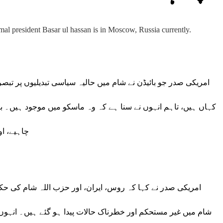
امریکی صدر جو بائیڈن نے شام میں حالیہ سیاسی تبدیلیوں پر تبصر
کہاں ہیں، تاہم انہوں نے سنا ہے کہ وہ ماسکو میں موجود ہیں۔ بائی
چاہیے، ا
امریکی صدر نے کہا کہ روس، ایران، اور حزب اللہ شام کی ح
شام میں غیر مستحکم اور خطرناک حالات پیدا ہو گئے ہیں۔ انہوں 