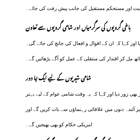
ثبت اور مستحکم مستقبل کی جانب پیش رفت کی جائے۔
باغی گروپوں کی سرگرمیاں اور شامی گروپوں سے تعاون
ا اور کہا کہ ان کے اقوال و افعال کی جانچ کی جائے گی۔
ھ مل کر اقتدار کی منتقلی کے عمل کو آگے بڑھائیں گے۔
شامی شہریوں کے لیے ایک نیا دور
ی زور دیا اور کہا کہ یہ وقت شامی عوام کے لیے بہتر
ر آئندہ دنوں میں علاقائی رہنماؤں سے بات کریں گے اور
امریکی حکام کو بھی بھیجیں گے۔