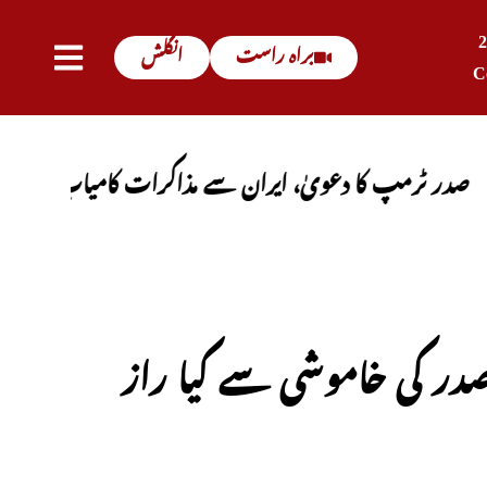
براہ راست
انگلش
C
 کا دعویٰ، ایران سے مذاکرات کامیاب ہوں گے، آبنائے 
ی صدر کی خاموشی سے کیا راز