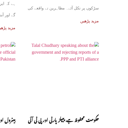
ہے کہ ایر
سڑکوں پر نکل آئے۔ مظاہرین نے واقعے کی
گے اور آب
مزید پڑھیں
مزید پڑھی
حکومت محفوظ ہے، پیپلز پارٹی اور پی ٹی آئی
پیٹرول او