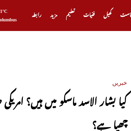
21°C
است
کھیل
فنیات
تعلیم
مزید
رابطہ
olumbus
صدر ٹرمپ
خبریں
کیا بشار الاسد ماسکو میں ہیں؟ امریک
چھپا ہے؟