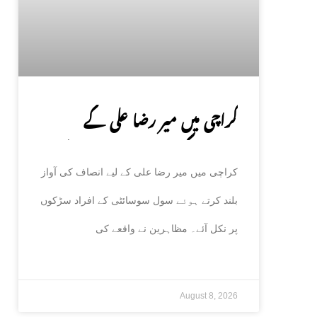
کراچی میں میر رضا علی کے
انصاف کیلئے سول سوسائٹی سڑکوں
کراچی میں میر رضا علی کے لیے انصاف کی آواز
پر آ گئی
بلند کرتے ہوئے سول سوسائٹی کے افراد سڑکوں
پر نکل آئے۔ مظاہرین نے واقعے کی
August 8, 2026