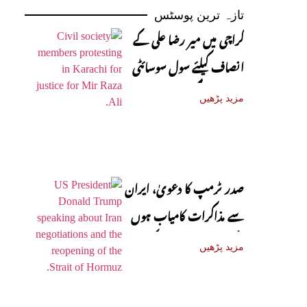
تازہ ترین پوسٹس
کراچی میں میر رضا علی کے
انصاف کیلئے سول سوسائٹی
سڑکوں پر آ گئی
مزید پڑھیں
صدر ٹرمپ کا دعویٰ، ایران
سے مذاکرات کامیاب ہوں
گے، آبنائے ہرمز جلد کھل
مزید پڑھیں
جائے گی