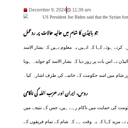
December 9, 2024
11:39 am
جو بائیڈن کا شام میں حالیہ حالات پر ردعمل
ہ کرتے ہوئے کہا کہ انہیں یہ معلوم نہیں کہ بشار الاسد
ڈن نے اس بات پر زور دیا کہ بشار الاسد کو جوابدہ ہونا
ور شام میں اسد حکومت کے خاتمے کی طرف اشارہ کیا۔
روس، ایران اور حزب اللہ کی ناکامی
کومت کی حمایت میں ناکام رہے ہیں، جس کے نتیجے میں
نے مزید کہا کہ یہ وقت ہے کہ شام کے تمام فریقوں کے