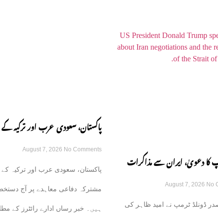
پاکستان، سعودی عرب اور ترکیہ کے 
August 7, 2026
No Comments
مشترکہ دفاعی معاہدہ آج متوقع
 کا دعویٰ، ایران سے مذاکرات
پاکستان، سعودی عرب اور ترکیہ کے 
August 7, 2026
No 
وں گے، آبنائے ہرمز جلد کھل جائے
مشترکہ دفاعی معاہدے پر آج دستخط
ر ڈونلڈ ٹرمپ نے امید ظاہر کی
ہیں۔ خبر رساں ادارے رائٹرز کے مطا