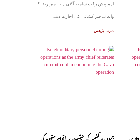
اہم پیش رفت سامنے آگئی ہے۔ میر رضا کے
والد نے قبر کشائی کی اجازت دینے
مزید پڑھیں
 جاری
جموں و کشمیر کی حیثیت پر اقوام متحدہ کی