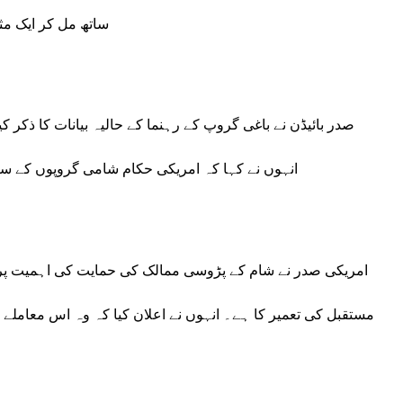
ساتھ مل کر ایک م
صدر بائیڈن نے باغی گروپ کے رہنما کے حالیہ بیانات کا ذکر کی
انہوں نے کہا کہ امریکی حکام شامی گروپوں کے سات
امریکی صدر نے شام کے پڑوسی ممالک کی حمایت کی اہمیت پر بھ
مستقبل کی تعمیر کا ہے۔ انہوں نے اعلان کیا کہ وہ اس معاملے پ