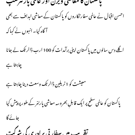
احسن اقبال نے عالمی سفارتکاروں کو پاکستان کے معاشی اہداف سے بھی
آگاہ کیا۔ انہوں نے کہا کہ
اگلے دس سالوں میں پاکستان اپنی برآمدات کو 100 ارب ڈالر تک لے جانا
چاہتا ہے
معیشت کو 1 ٹریلین ڈالر تک وسعت دینا چاہتا ہے
پاکستان کو عالمی سطح پر ایک قابلِ بھروسہ معاشی پارٹنر کے طور پر پیش کیا
جائے گا
تقریب میں سفارتی برادری کی شرکت