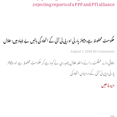
حکومت محفوظ ہے، پیپلز پارٹی اور پی ٹی آئی کے اتحاد کی باتیں بے بنیاد ہیں: طلال
چوہدری
August 7, 2026
No Comments
وفاقی وزیر مملکت برائے داخلہ طلال چوہدری نے کہا ہے کہ حکومت محفوظ ہے اور پیپلز
پارٹی و پی ٹی آئی کے درمیان اتحاد کی
مزید پڑھیں