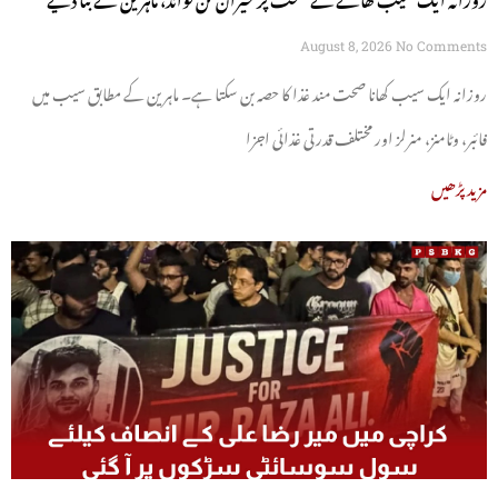
August 8, 2026
No Comments
روزانہ ایک سیب کھانا صحت مند غذا کا حصہ بن سکتا ہے۔ ماہرین کے مطابق سیب میں
فائبر، وٹامنز، منرلز اور مختلف قدرتی غذائی اجزا
مزید پڑھیں