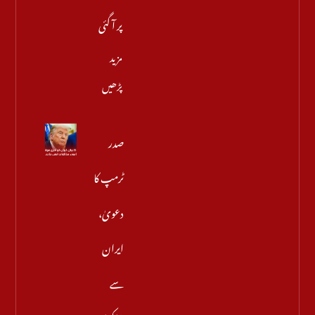
پر آ گئی
مزید
پڑھیں
صدر
ٹرمپ کا
دعویٰ،
ایران
سے