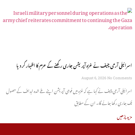
اسرائیلی آرمی چیف نے غزہ آپریشن جاری رکھنے کے عزم کا اظہار کر دیا
August 6, 2026
No Comments
اسرائیلی آرمی چیف نے کہا ہے کہ غزہ میں فوجی آپریشن اپنے طے شدہ اہداف کے حصول
تک جاری رکھا جائے گا۔ ان کے مطابق
مزید پڑھیں