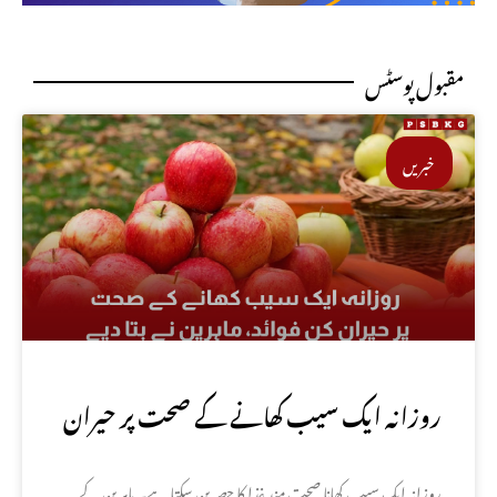
مقبول پوسٹس
خبریں
روزانہ ایک سیب کھانے کے صحت پر حیران
کن فوائد، ماہرین نے بتا دیے
روزانہ ایک سیب کھانا صحت مند غذا کا حصہ بن سکتا ہے۔ ماہرین کے