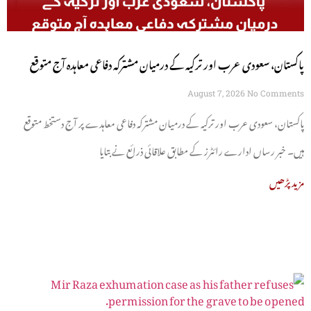
پاکستان، سعودی عرب اور ترکیہ کے درمیان مشترکہ دفاعی معاہدہ آج متوقع
August 7, 2026
No Comments
پاکستان، سعودی عرب اور ترکیہ کے درمیان مشترکہ دفاعی معاہدے پر آج دستخط متوقع
ہیں۔ خبر رساں ادارے رائٹرز کے مطابق علاقائی ذرائع نے بتایا
مزید پڑھیں