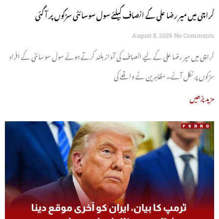
کراچی میں میر رضا علی کے انصاف کیلئے سول سوسائٹی سڑکوں پر آ گئی
August 8, 2026
No Comments
کراچی میں میر رضا علی کے لیے انصاف کی آواز بلند کرتے ہوئے سول سوسائٹی کے افراد
سڑکوں پر نکل آئے۔ مظاہرین نے واقعے کی
مزید پڑھیں