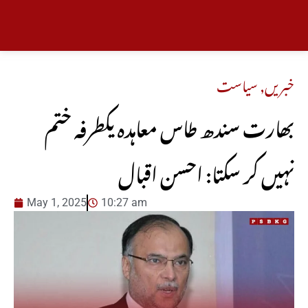
خبریں
,
سیاست
بھارت سندھ طاس معاہدہ یکطرفہ ختم
نہیں کر سکتا: احسن اقبال
May 1, 2025
10:27 am