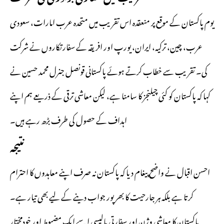
یوم پاکستان کے موقع پر منعقدہ اس تقریب میں متحدہ عرب امارات، سعودی
عرب، چین، ترکیہ، ایران، یورپ اور افریقہ کے سفارتکاروں نے شرکت
کی۔ تقریب سے خطاب کرتے ہوئے پاکستانی قونصل جنرل محمد حسین نے
کہا کہ پاکستان کو کئی چیلنجز کا سامنا ہے، لیکن معاشی ترقی کے ذریعے ہم اپنے
اہداف کے حصول کی طرف بڑھ رہے ہیں۔
نتیجہ
احسن اقبال نے واضح پیغام دیا کہ پاکستان نہ صرف اپنے معاہدوں کا احترام
کرتا ہے بلکہ ہر جارحیت کا بھرپور جواب دینے کے لیے بھی تیار ہے۔
پاکستان کا معاشی وژن اور سفارتی پالیسی اسے ایک مضبوط اور خودمختار