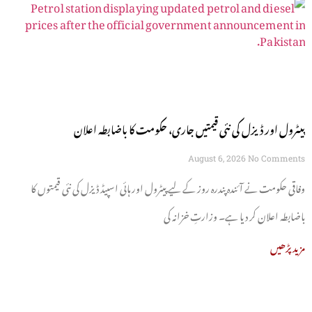
پیٹرول اور ڈیزل کی نئی قیمتیں جاری، حکومت کا باضابطہ اعلان
August 6, 2026
No Comments
وفاقی حکومت نے آئندہ پندرہ روز کے لیے پیٹرول اور ہائی اسپیڈ ڈیزل کی نئی قیمتوں کا
باضابطہ اعلان کر دیا ہے۔ وزارتِ خزانہ کی
مزید پڑھیں