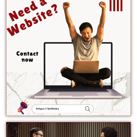
ہوں
گے،
آبنائے
ہرمز جلد
کھل
جائے گی