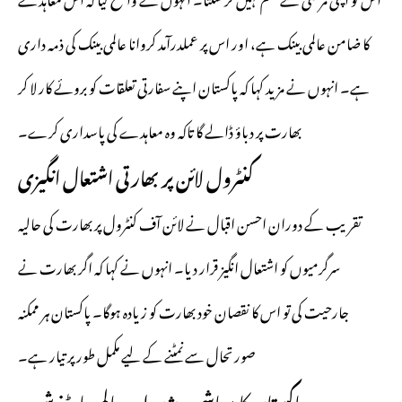
کا ضامن عالمی بینک ہے، اور اس پر عملدرآمد کروانا عالمی بینک کی ذمہ داری
ہے۔ انہوں نے مزید کہا کہ پاکستان اپنے سفارتی تعلقات کو بروئے کار لا کر
بھارت پر دباؤ ڈالے گا تاکہ وہ معاہدے کی پاسداری کرے۔
کنٹرول لائن پر بھارتی اشتعال انگیزی
تقریب کے دوران احسن اقبال نے لائن آف کنٹرول پر بھارت کی حالیہ
سرگرمیوں کو اشتعال انگیز قرار دیا۔ انہوں نے کہا کہ اگر بھارت نے
جارحیت کی تو اس کا نقصان خود بھارت کو زیادہ ہوگا۔ پاکستان ہر ممکنہ
صورتحال سے نمٹنے کے لیے مکمل طور پر تیار ہے۔
پاکستان کا معاشی ویژن اور عالمی پارٹنرشپ