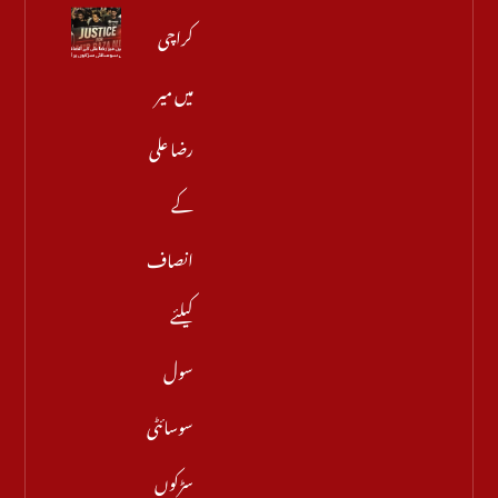
کراچی
میں میر
رضا علی
کے
انصاف
کیلئے
سول
سوسائٹی
سڑکوں