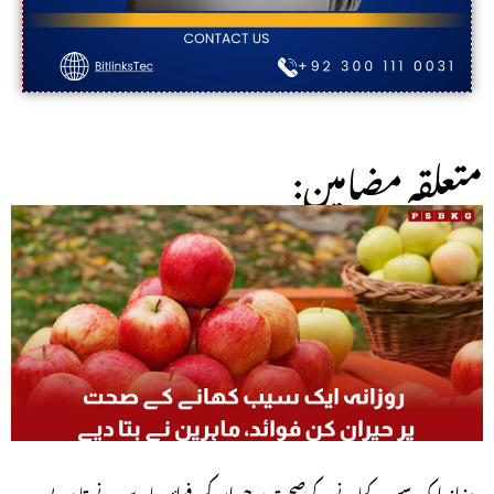
:متعلقہ مضامین
روزانہ ایک سیب کھانے کے صحت پر حیران کن فوائد، ماہرین نے بتا دیے