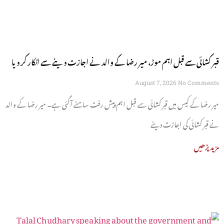
قبر کشائی سے قبل اہم موڑ، میر رضا کے والد نے اجازت دینے سے انکار کر دیا
August 7, 2026
No Comments
میر رضا کے کیس میں قبر کشائی سے قبل اہم پیش رفت سامنے آگئی ہے۔ میر رضا کے والد
نے قبر کشائی کی اجازت دینے
مزید پڑھیں