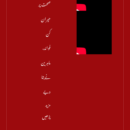
صحت پر
حیران
کن
فوائد،
ماہرین
نے بتا
دیے
مزید
پڑھیں