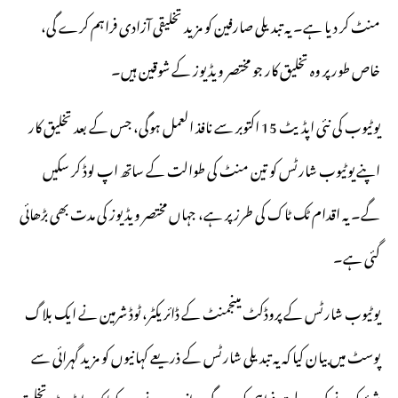
منٹ کر دیا ہے۔ یہ تبدیلی صارفین کو مزید تخلیقی آزادی فراہم کرے گی،
خاص طور پر وہ تخلیق کار جو مختصر ویڈیوز کے شوقین ہیں۔
یوٹیوب کی نئی اپڈیٹ 15 اکتوبر سے نافذ العمل ہوگی، جس کے بعد تخلیق کار
اپنے یوٹیوب شارٹس کو تین منٹ کی طوالت کے ساتھ اپ لوڈ کر سکیں
گے۔ یہ اقدام ٹک ٹاک کی طرز پر ہے، جہاں مختصر ویڈیوز کی مدت بھی بڑھائی
گئی ہے۔
یوٹیوب شارٹس کے پروڈکٹ مینجمنٹ کے ڈائریکٹر، ٹوڈ شرمین نے ایک بلاگ
پوسٹ میں بیان کیا کہ یہ تبدیلی شارٹس کے ذریعے کہانیوں کو مزید گہرائی سے