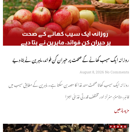
روزانہ ایک سیب کھانے کے صحت پر حیران کن فوائد، ماہرین نے بتا دیے
August 8, 2026
No Comments
روزانہ ایک سیب کھانا صحت مند غذا کا حصہ بن سکتا ہے۔ ماہرین کے مطابق سیب میں
فائبر، وٹامنز، منرلز اور مختلف قدرتی غذائی اجزا
مزید پڑھیں