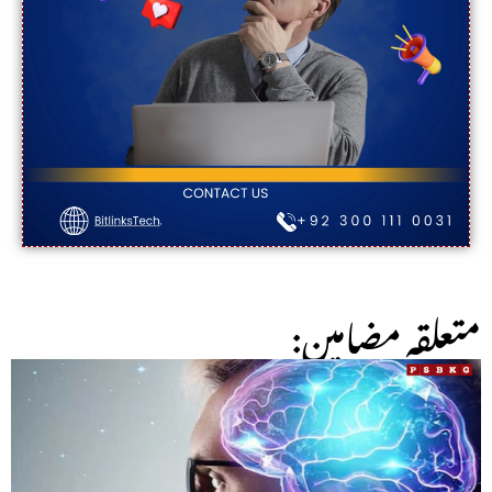
:متعلقہ مضامین