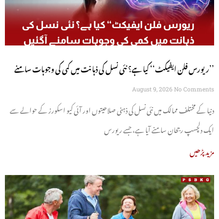
’’ریورس فلن ایفیکٹ‘‘ کیا ہے؟ نئی نسل کی ذہانت میں کمی کی وجوہات سامنے
آگئیں
August 9, 2026
No Comments
دنیا کے مختلف ممالک میں نئی نسل کی ذہنی صلاحیتوں اور آئی کیو اسکورز کے حوالے سے
ایک دلچسپ رجحان سامنے آیا ہے، جسے ریورس
مزید پڑھیں