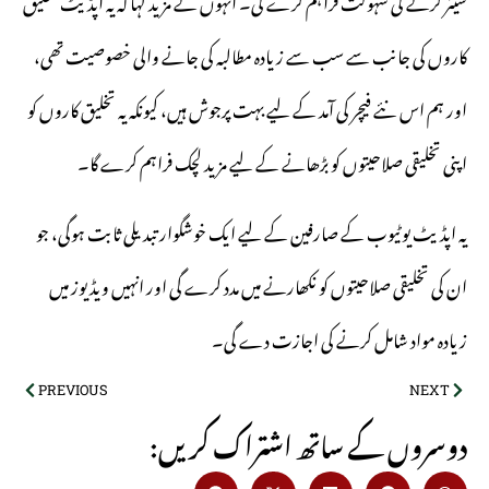
شیئر کرنے کی سہولت فراہم کرے گی۔ انہوں نے مزید کہا کہ یہ اپڈیٹ تخلیق
کاروں کی جانب سے سب سے زیادہ مطالبہ کی جانے والی خصوصیت تھی،
اور ہم اس نئے فیچر کی آمد کے لیے بہت پرجوش ہیں، کیونکہ یہ تخلیق کاروں کو
اپنی تخلیقی صلاحیتوں کو بڑھانے کے لیے مزید لچک فراہم کرے گا۔
یہ اپڈیٹ یوٹیوب کے صارفین کے لیے ایک خوشگوار تبدیلی ثابت ہوگی، جو
ان کی تخلیقی صلاحیتوں کو نکھارنے میں مدد کرے گی اور انہیں ویڈیوز میں
زیادہ مواد شامل کرنے کی اجازت دے گی۔
PREVIOUS
NEXT
:دوسروں کے ساتھ اشتراک کریں