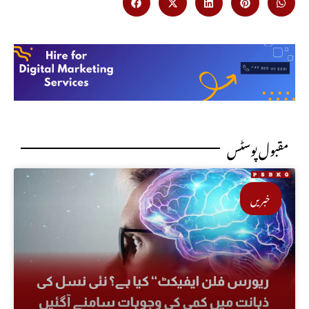
مقبول پوسٹس
خبریں