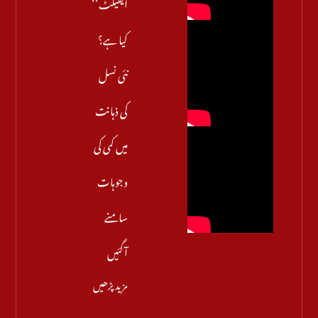
ایفیکٹ‘‘
کیا ہے؟
نئی نسل
کی ذہانت
میں کمی کی
وجوہات
سامنے
آگئیں
مزید پڑھیں