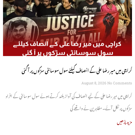
کراچی میں میر رضا علی کے انصاف کیلئے سول سوسائٹی سڑکوں پر آ گئی
August 8, 2026
No Comments
کراچی میں میر رضا علی کے لیے انصاف کی آواز بلند کرتے ہوئے سول سوسائٹی کے افراد
سڑکوں پر نکل آئے۔ مظاہرین نے واقعے کی
مزید پڑھیں