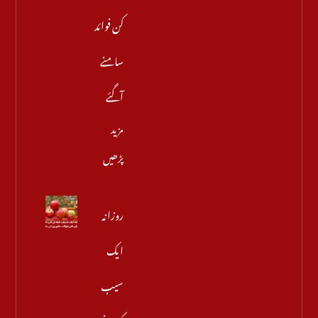
کن فوائد
سامنے
آگئے
مزید
پڑھیں
روزانہ
ایک
سیب