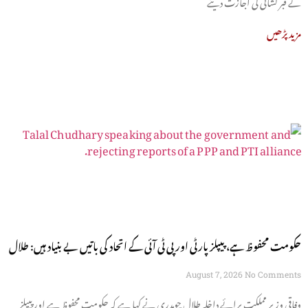
نے قبر کشائی کی اجازت دینے
مزید پڑھیں
حکومت محفوظ ہے، پیپلز پارٹی اور پی ٹی آئی کے اتحاد کی باتیں بے بنیاد ہیں: طلال
چوہدری
August 7, 2026
No Comments
وفاقی وزیر مملکت برائے داخلہ طلال چوہدری نے کہا ہے کہ حکومت محفوظ ہے اور پیپلز