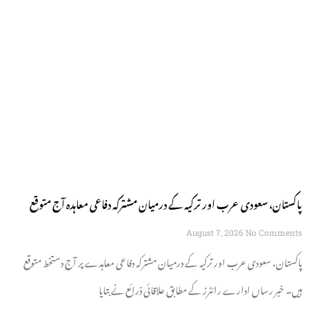
پاکستان، سعودی عرب اور ترکیہ کے درمیان مشترکہ دفاعی معاہدہ آج متوقع
August 7, 2026
No Comments
پاکستان، سعودی عرب اور ترکیہ کے درمیان مشترکہ دفاعی معاہدے پر آج دستخط متوقع
ہیں۔ خبر رساں ادارے رائٹرز کے مطابق علاقائی ذرائع نے بتایا