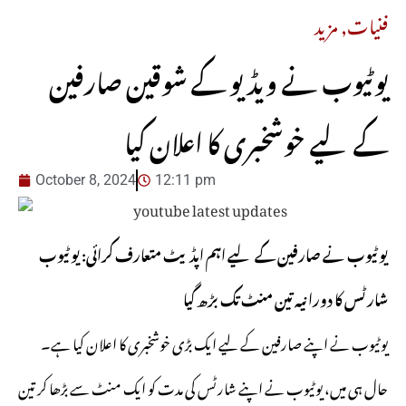
فنیات
,
مزید
یوٹیوب نے ویڈیو کے شوقین صارفین
کے لیے خوشخبری کا اعلان کیا
October 8, 2024
12:11 pm
یوٹیوب نے صارفین کے لیے اہم اپڈیٹ متعارف کرائی: یوٹیوب
شارٹس کا دورانیہ تین منٹ تک بڑھ گیا
یوٹیوب نے اپنے صارفین کے لیے ایک بڑی خوشخبری کا اعلان کیا ہے۔
حال ہی میں، یوٹیوب نے اپنے شارٹس کی مدت کو ایک منٹ سے بڑھا کر تین