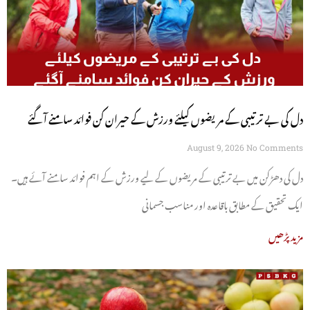
دل کی بے ترتیبی کے مریضوں کیلئے ورزش کے حیران کن فوائد سامنے آگئے
August 9, 2026
No Comments
دل کی دھڑکن میں بے ترتیبی کے مریضوں کے لیے ورزش کے اہم فوائد سامنے آئے ہیں۔
ایک تحقیق کے مطابق باقاعدہ اور مناسب جسمانی
مزید پڑھیں