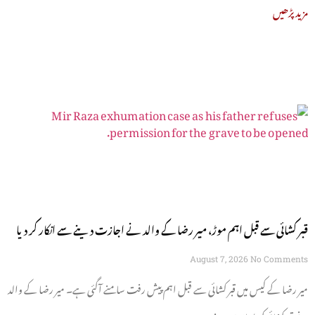
مزید پڑھیں
قبر کشائی سے قبل اہم موڑ، میر رضا کے والد نے اجازت دینے سے انکار کر دیا
August 7, 2026
No Comments
میر رضا کے کیس میں قبر کشائی سے قبل اہم پیش رفت سامنے آگئی ہے۔ میر رضا کے والد