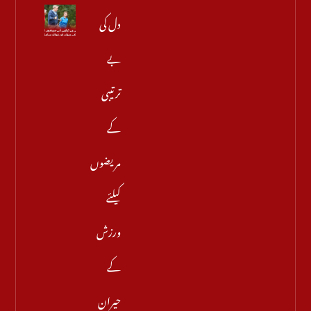
دل کی
بے
ترتیبی
کے
مریضوں
کیلئے
ورزش
کے
حیران