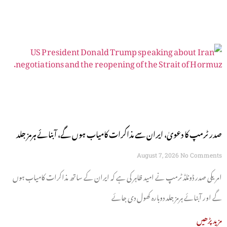
صدر ٹرمپ کا دعویٰ، ایران سے مذاکرات کامیاب ہوں گے، آبنائے ہرمز جلد
کھل جائے گی
August 7, 2026
No Comments
امریکی صدر ڈونلڈ ٹرمپ نے امید ظاہر کی ہے کہ ایران کے ساتھ مذاکرات کامیاب ہوں
گے اور آبنائے ہرمز جلد دوبارہ کھول دی جائے
مزید پڑھیں