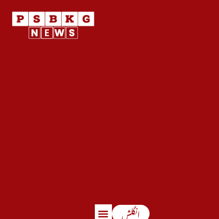
انگلش