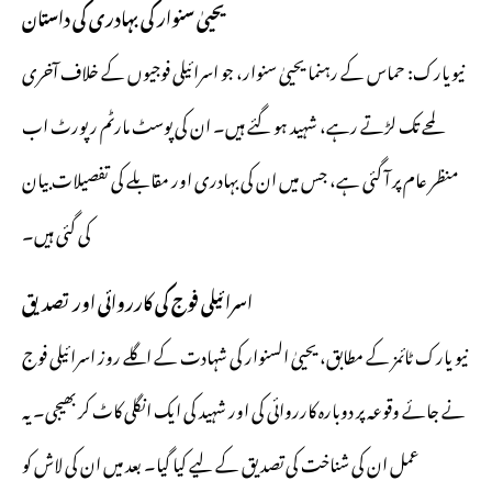
یحییٰ سنوار کی بہادری کی داستان
نیویارک: حماس کے رہنما یحییٰ سنوار، جو اسرائیلی فوجیوں کے خلاف آخری
لمحے تک لڑتے رہے، شہید ہو گئے ہیں۔ ان کی پوسٹ مارٹم رپورٹ اب
منظر عام پر آ گئی ہے، جس میں ان کی بہادری اور مقابلے کی تفصیلات بیان
کی گئی ہیں۔
اسرائیلی فوج کی کارروائی اور تصدیق
نیو یارک ٹائمز کے مطابق، یحییٰ السنوار کی شہادت کے اگلے روز اسرائیلی فوج
نے جائے وقوعہ پر دوبارہ کارروائی کی اور شہید کی ایک انگلی کاٹ کر بھیجی۔ یہ
عمل ان کی شناخت کی تصدیق کے لیے کیا گیا۔ بعد میں ان کی لاش کو