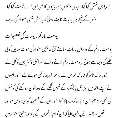
اسرائیل منتقل کیا گیا، جہاں دانتوں اور ہڈیوں کا ڈی این اے ٹیسٹ کیا گیا،
جس کے نتیجے میں یہ بات ثابت ہوئی کہ یہ لاش یحییٰ سنوار کی ہے۔
پوسٹ مارٹم رپورٹ کی تفصیلات
پوسٹ مارٹم کے دوران یہ بات سامنے آئی کہ یحییٰ سنوار کی موت سر میں گولی
لگنے کی وجہ سے ہوئی۔ پوسٹ مارٹم کرنے والے اسرائیلی ڈاکٹر چین کوگل نے
نیویارک ٹائمز کو بتایا کہ حماس کے رہنما شدید زخمی ہوئے تھے، اور انہوں
نے اپنے ہاتھ میں میزائل یا ٹینک کے شیل لگنے کے بعد خون روکنے کی کوشش
کی تھی۔ تاہم، ان کا بازو ٹوٹ چکا تھا، اور ان کے جسم پر گہری چوٹیں موجود
تھیں۔ ڈاکٹر نے یہ بھی بتایا کہ ان تمام زخموں کے باوجود یحییٰ سنوار میں