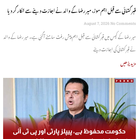
قبر کشائی سے قبل اہم موڑ، میر رضا کے والد نے اجازت دینے سے انکار کر دیا
August 7, 2026
No Comments
میر رضا کے کیس میں قبر کشائی سے قبل اہم پیش رفت سامنے آگئی ہے۔ میر رضا کے والد
نے قبر کشائی کی اجازت دینے
مزید پڑھیں