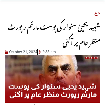
مزید
شہید یحییٰ سنوار کی پوسٹ مارٹم رپورٹ
منظر عام پر آگئی
October 21, 2024
2:33 pm