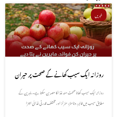
خبریں
روزانہ ایک سیب کھانے کے صحت پر حیران
کن فوائد، ماہرین نے بتا دیے
روزانہ ایک سیب کھانا صحت مند غذا کا حصہ بن سکتا ہے۔ ماہرین کے
مطابق سیب میں فائبر، وٹامنز، منرلز اور مختلف قدرتی غذائی اجزا