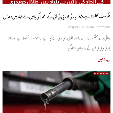
حکومت محفوظ ہے، پیپلز پارٹی اور پی ٹی آئی کے اتحاد کی باتیں بے بنیاد ہیں: طلال
چوہدری
August 7, 2026
No Comments
وفاقی وزیر مملکت برائے داخلہ طلال چوہدری نے کہا ہے کہ حکومت محفوظ ہے اور پیپلز
پارٹی و پی ٹی آئی کے درمیان اتحاد کی
مزید پڑھیں