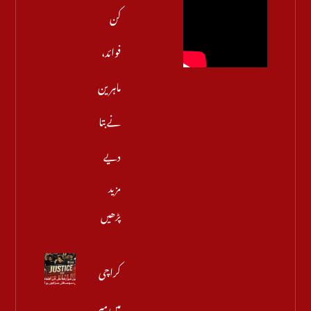
کن
فوائد،
ماہرین
نے بتا
دیے
مزید
پڑھیں
کراچی
میں میر