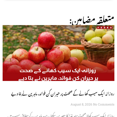
:متعلقہ مضامین
روزانہ ایک سیب کھانے کے صحت پر حیران کن فوائد، ماہرین نے بتا دیے
August 8, 2026
No Comments
روزانہ ایک سیب کھانا صحت مند غذا کا حصہ بن سکتا ہے۔ ماہرین کے مطابق سیب میں