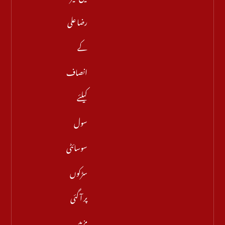
رضا علی
کے
انصاف
کیلئے
سول
سوسائٹی
سڑکوں
پر آ گئی
مزید