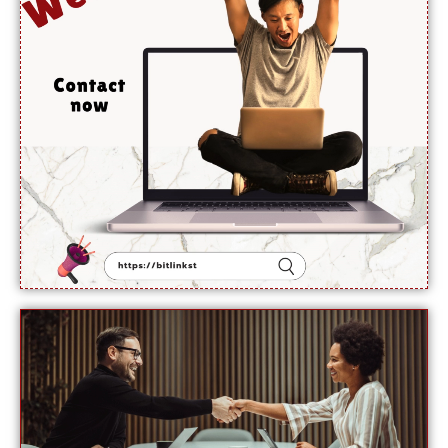
آبنائے
ہرمز جلد
کھل
جائے گی