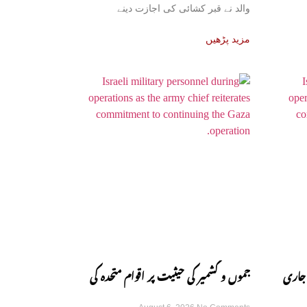
والد نے قبر کشائی کی اجازت دینے
مزید پڑھیں
 جاری
جموں و کشمیر کی حیثیت پر اقوام متحدہ کی