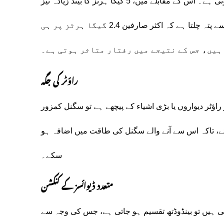
عام طور پر زیادہ دور تک پہنچتا ہے، لیکن اس کی رفتار کم ہوتی ہے۔ اس کے مقابلے میں، 5 گیگا ہرٹز کا بینڈ زیادہ تیز
رفتار فراہم کرتا ہے، مگر اس کی رینج محدود ہوتی ہے۔ تحقیق سے پتہ چلتا ہے کہ اکثر صارفین 2.4 گیگا ہرٹز پر ہی
ہیں، جس کے نتیجے میں رفتار متاثر ہوتی ہے۔
راؤٹر کی جگہ
 راؤٹر دیواروں یا بڑی اشیاء کے پیچھے ہے تو سگنل کمزور
ئے، تاکہ اس سے آنے والے سگنل کی طاقت میں اضافہ ہو
سکے۔
متعدد ڈیوائسز کے کنکشن
 ہیں تو بینڈوڈتھ تقسیم ہو جاتی ہے، جس کی وجہ سے