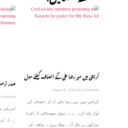
کراچی میں میر رضا علی کے انصاف کیلئے سول
صدر ٹرمپ
August 8, 2026
No Comments
سوسائٹی سڑکوں پر آ گئی
Comments
کامیاب ہ
کراچی میں میر رضا علی کے لیے انصاف کی
امریکی صد
گی
آواز بلند کرتے ہوئے سول سوسائٹی کے افراد
ہے کہ ایر
سڑکوں پر نکل آئے۔ مظاہرین نے واقعے کی