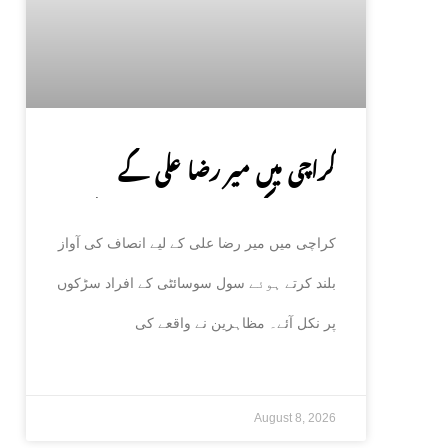
کراچی میں میر رضا علی کے
انصاف کیلئے سول سوسائٹی سڑکوں
کراچی میں میر رضا علی کے لیے انصاف کی آواز
پر آ گئی
بلند کرتے ہوئے سول سوسائٹی کے افراد سڑکوں
پر نکل آئے۔ مظاہرین نے واقعے کی
August 8, 2026