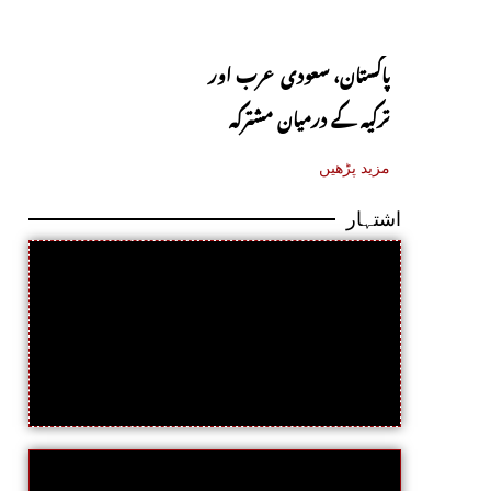
پاکستان، سعودی عرب اور
ترکیہ کے درمیان مشترکہ
دفاعی معاہدہ آج متوقع
مزید پڑھیں
اشتہار