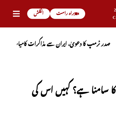
براہ راست
انگلش
C
پ کا دعویٰ، ایران سے مذاکرات کامیاب ہوں گے، آبنائے 
ڈ کا سامنا ہے؟ کہیں اس کی