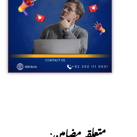
:متعلقہ مضامین