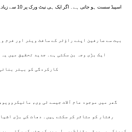
اسپیڈ سست ہو جاتی ہے۔ اگر ایک ہی نیٹ ورک پر 10 سے زیادہ ڈیوائسز ہوں تو اسپیڈ 50 فیصد تک کم ہو سکتی ہے۔
بہت سے صارفین اپنے راؤٹر کے سافٹ ویئر اور فرم وی
ایک بڑی وجہ بن سکتی ہے۔ جدید تحقیق میں یہ 
کارکردگی کو بہتر بناتی 
گھر میں موجود عام آلات جیسے ٹی وی، مائیکروویو،
رفتار کو متاثر کر سکتے ہیں۔ دھات کی بڑی اشیاء
کیونکہ یہ برقی مقناطیسی لہروں کو جذب کر سکتی ہیں، 