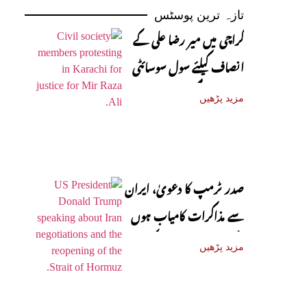
تازہ ترین پوسٹس
کراچی میں میر رضا علی کے
انصاف کیلئے سول سوسائٹی
سڑکوں پر آ گئی
مزید پڑھیں
صدر ٹرمپ کا دعویٰ، ایران
سے مذاکرات کامیاب ہوں
گے، آبنائے ہرمز جلد کھل
مزید پڑھیں
جائے گی