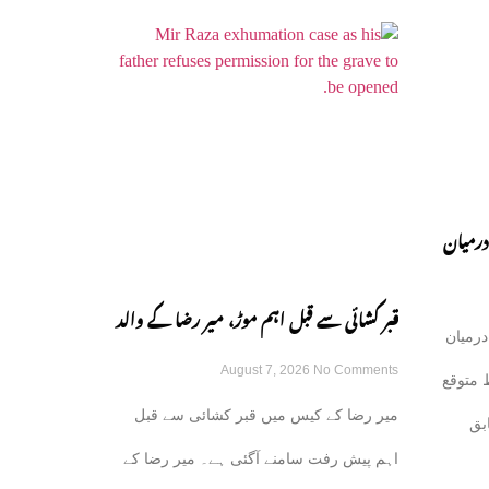
درمیان
قبر کشائی سے قبل اہم موڑ، میر رضا کے والد
درمیان
August 7, 2026
No Comments
نے اجازت دینے سے انکار کر دیا
 متوقع
میر رضا کے کیس میں قبر کشائی سے قبل
بق
اہم پیش رفت سامنے آگئی ہے۔ میر رضا کے