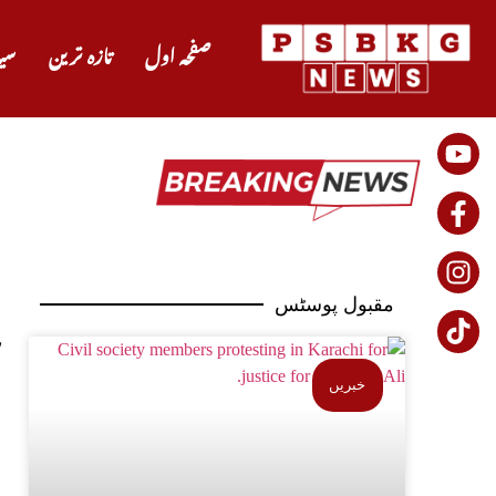
صفحہ اول
تازہ ترین
سی
مقبول پوسٹس
خبریں