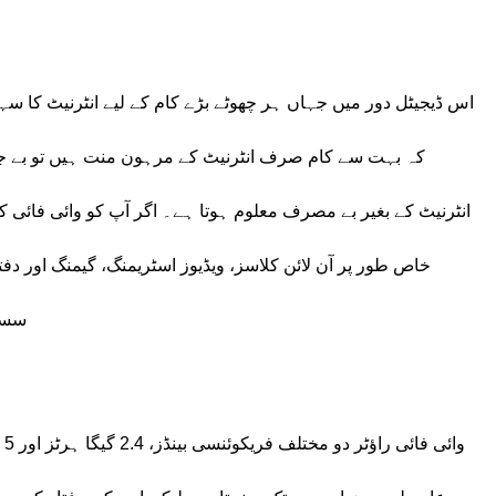
اس ڈیجیٹل دور میں جہاں ہر چھوٹے بڑے کام کے لیے انٹرنیٹ کا سہارا 
کہ بہت سے کام صرف انٹرنیٹ کے مرہون منت ہیں تو بے جا 
انٹرنیٹ کے بغیر بے مصرف معلوم ہوتا ہے۔ اگر آپ کو وائی فائی ک
خاص طور پر آن لائن کلاسز، ویڈیوز اسٹریمنگ، گیمنگ اور
سست 