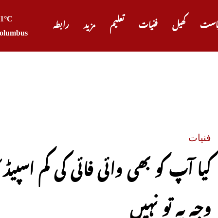
21°C
است
کھیل
فنیات
تعلیم
مزید
رابطہ
olumbus
صدر ٹرم
فنیات
کیا آپ کو بھی وائی فائی کی کم اسپی
وجہ یہ تو نہیں