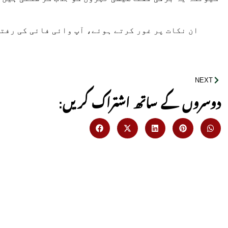
ان نکات پر غور کرتے ہوئے، آپ وائی فائی کی رفت
NEXT
:دوسروں کے ساتھ اشتراک کریں