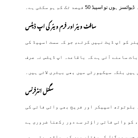
سافٹ ویئر اور فرم ویئر کی اپ ڈیٹس
ئر کو اپ ڈیٹ نہیں کرتے، جو کہ سست اسپیڈ کی
بات سامنے آئی ہے کہ باقاعدہ اپ ڈیٹس نہ صرف
ہیں بلکہ سیکیورٹی میں بھی بہتری لاتی ہیں۔
سگنل انٹرفرنس
 بلوتوتھ اسپیکر اور فریج بھی وائی فائی کی
 کو وائی فائی راؤٹر سے دور رکھنا ضروری ہے
جس سے سگنل کی رفتار میں کمی واقع ہوتی ہے۔