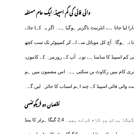
وائی فائی کی کم اسپیڈ: ایک عام مسئلہ
لیا جاتا ہے، انٹرنیٹ ناگزیر ہوگیا ہے۔ اگر یہ کہا جائے
نہ ہوگا۔ آج کل موبائل سے لے کر کمپیوٹر تک سب کچھ
ی کم اسپیڈ کا سامنا ہے تو یہ آپ کے روزمرہ کے کاموں،
 دفتری کام میں رکاوٹ بن سکتی ہے۔ اس مضمون میں ہم
وائی فائی اسپیڈ کے چند اہم اسباب کا جائزہ لیں گے۔
نقصان دہ فریکوئنسی
وائی فائی راؤٹر دو مختلف فریکوئنسی بینڈز، 2.4 گیگا ہرٹز اور 5 گیگا ہرٹز پر کام کرتے ہیں۔ 2.4 گیگا ہرٹز کا بینڈ