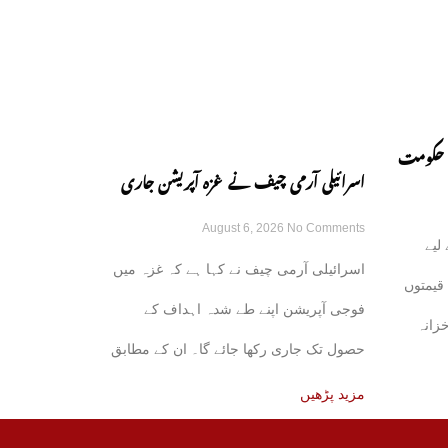
، حکومت
اسرائیلی آرمی چیف نے غزہ آپریشن جاری
August 6, 2026
No Comments
رکھنے کے عزم کا اظہار کر دیا
لیے
اسرائیلی آرمی چیف نے کہا ہے کہ غزہ میں
قیمتوں
فوجی آپریشن اپنے طے شدہ اہداف کے
خزانہ
حصول تک جاری رکھا جائے گا۔ ان کے مطابق
مزید پڑھیں