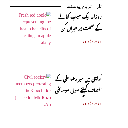
تازہ ترین پوسٹس
روزانہ ایک سیب کھانے
کے صحت پر حیران کن
فوائد، ماہرین نے بتا دیے
مزید پڑھیں
کراچی میں میر رضا علی کے
انصاف کیلئے سول سوسائٹی
سڑکوں پر آ گئی
مزید پڑھیں