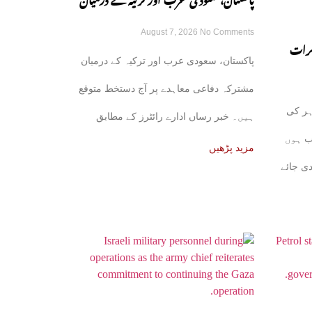
پاکستان، سعودی عرب اور ترکیہ کے درمیان
August 7, 2026
No Comments
مشترکہ دفاعی معاہدہ آج متوقع
کرات
پاکستان، سعودی عرب اور ترکیہ کے درمیان
ھل جائے
مشترکہ دفاعی معاہدے پر آج دستخط متوقع
ہر کی
ہیں۔ خبر رساں ادارے رائٹرز کے مطابق
ب ہوں
علاقائی ذرائع نے بتایا
مزید پڑھیں
دی جائے