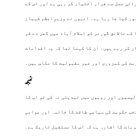
تی عمل سے فرار اختیار کر رہی ہے اور اس کے
ر کیا جا رہا ہے۔ انہوں نے وزیرِاعظم شہباز
ے نالائق گورنر کو اسلام آباد میں گھر دے کر
ر کر رہے ہیں۔ ان کا کہنا تھا کہ یہ اقدامات
مت کی کمزوری اور غیر مقبولیت کا عکاس ہیں۔
نتیجہ
لیسیوں اور رویوں میں تبدیلی نہ کی تو اس کا
تخب حکومت کی سیاسی طاقت کا خاتمہ اور عوامی
 بات کا اشارہ ہے کہ اس کا مستقبل تاریک ہے۔