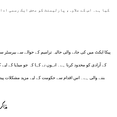
کیا ہے۔ اس کے علاوہ، پارلیمنٹ کو محض ایک رسمی ادا
پیکا ایکٹ میں کی جانے والی حالیہ ترامیم کے حوالے سے بیرسٹر 
کے آزادی کو محدود کرنا ہے۔ انہوں نے کہا کہ جو میڈیا کے لی
بننے والی ہے۔ اس اقدام سے حکومت کے لیے مزید مشکلات پید
مذاکر