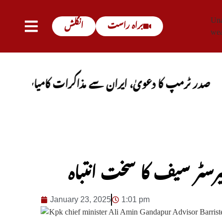
Una
براہ راست
انگلش
wea
رمپ کا دعویٰ، ایران سے مذاکرات کامیاب ہوں گے، آبنائ
رسٹر سیف کا سخت انتباہ
January 23, 2025
1:01 pm