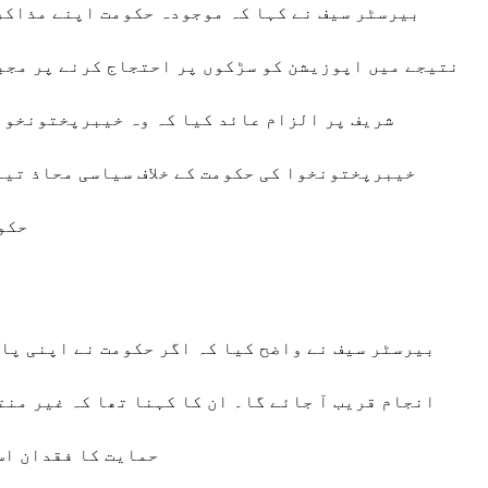
بیرسٹر سیف نے کہا کہ موجودہ حکومت اپنے مذاکرا
نتیجے میں اپوزیشن کو سڑکوں پر احتجاج کرنے پر مجبو
شریف پر الزام عائد کیا کہ وہ خیبرپختونخوا ک
خیبرپختونخوا کی حکومت کے خلاف سیاسی محاذ تیا
حکو
بیرسٹر سیف نے واضح کیا کہ اگر حکومت نے اپنی پا
انجام قریب آ جائے گا۔ ان کا کہنا تھا کہ غیر من
حمایت کا فقدان اس