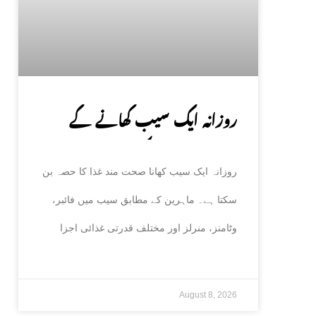
روزانہ ایک سیب کھانے کے
صحت پر حیران کن فوائد، ماہرین
روزانہ ایک سیب کھانا صحت مند غذا کا حصہ بن
نے بتا دیے
سکتا ہے۔ ماہرین کے مطابق سیب میں فائبر،
وٹامنز، منرلز اور مختلف قدرتی غذائی اجزا
August 8, 2026