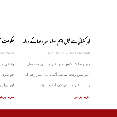
قبر کشائی سے قبل اہم موڑ، میر رضا کے والد
حکومت محف
Comments
August 7, 2026
No Comments
نے اجازت دینے سے انکار کر دیا
کے اتحاد 
میر رضا کے کیس میں قبر کشائی سے قبل
وفاقی وزی
اہم پیش رفت سامنے آگئی ہے۔ میر رضا کے
چوہدری ن
والد نے قبر کشائی کی اجازت دینے
اور پیپلز 
کی
مزید پڑھیں
مزید پڑھی