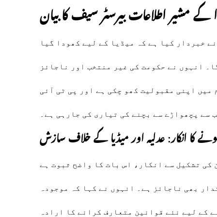
وا کے مشیر اطلاعات بیرسٹر سیف کا بیان
ے خبردار کیا ہے کہ میڈیا کے لیے کھودا گیا
گا۔ انہوں نے حکومت کی غیر منتخب اور ناجائز
میں اپنی مقبولیت کھو چکی ہے اور پی ٹی آئی
 سے پچھواڑے سے بچنے کی تیاری کی جارہی ہے۔
ے کا انکار: عدلیہ اور میڈیا کے خلاف سازش
 کی تشکیل سے انکار، اس بات کا واضح ثبوت ہے
تدار بھی ناجائز ہے۔ انہوں نے کہا کہ موجودہ
ے کے لیے نئے قوانین متعارف کرانے کا ارادہ