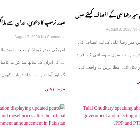
 میر رضا علی کے انصاف کیلئے سول
صدر ٹرمپ کا دعویٰ، ایران سے مذا
August 8, 2026
No 
ڑکوں پر آ گئی
August 7, 2026
No Comments
کامیاب ہوں گے، آبنائے ہرمز جلد ک
ں میر رضا علی کے لیے انصاف کی
امریکی صدر ڈونلڈ ٹرمپ نے امید ظا
گی
 کرتے ہوئے سول سوسائٹی کے افراد
ہے کہ ایران کے ساتھ مذاکرات کامیا
 نکل آئے۔ مظاہرین نے واقعے کی
گے اور آبنائے ہرمز جلد دوبارہ کھول 
ں
مزید پڑھیں