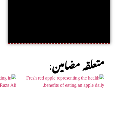
:متعلقہ مضامین