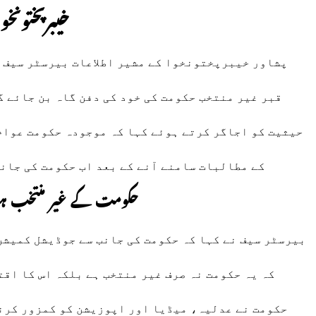
خیبرپختونخ
پشاور خیبرپختونخوا کے مشیر اطلاعات بیرسٹر سیف ن
قبر غیر منتخب حکومت کی خود کی دفن گاہ بن جائے 
حیثیت کو اجاگر کرتے ہوئے کہا کہ موجودہ حکومت عوام 
کے مطالبات سامنے آنے کے بعد اب حکومت کی جانب
حکومت کے غیر منتخب ہون
بیرسٹر سیف نے کہا کہ حکومت کی جانب سے جوڈیشل کمیشن
کہ یہ حکومت نہ صرف غیر منتخب ہے بلکہ اس کا اق
حکومت نے عدلیہ، میڈیا اور اپوزیشن کو کمزور کرن