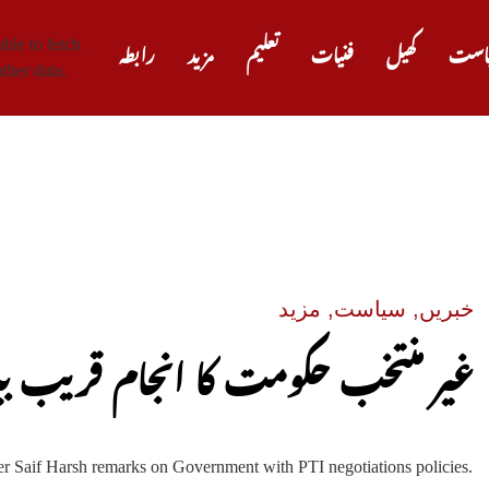
ble to fetch
است
کھیل
فنیات
تعلیم
مزید
رابطہ
ther data.
صدر ٹ
خبریں
,
سیاست
,
مزید
غیر منتخب حکومت کا انجام قریب بی