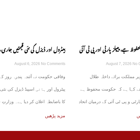
وظ ہے، پیپلز پارٹی اور پی ٹی آئی
پیٹرول اور ڈیزل کی نئی قیمتیں جاری
August 6, 2026
No Comments
August 7, 2026
No 
کی باتیں بے بنیاد ہیں: طلال چوہدری
کا باضابطہ اعلان
ر مملکت برائے داخلہ طلال
وفاقی حکومت نے آئندہ پندرہ روز کے 
ے کہا ہے کہ حکومت محفوظ ہے
پیٹرول اور ہائی اسپیڈ ڈیزل کی نئی 
پارٹی و پی ٹی آئی کے درمیان اتحاد
کا باضابطہ اعلان کر دیا ہے۔ وزارتِ 
کی
ں
مزید پڑھیں