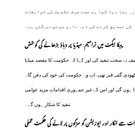
رہ بنا دیا گیا ہے جسے صرف حکومت کی خواہشات
کی تصدیق کرنے کی ذمہ داری سونپ دی گئی ہے۔
پیکا ایکٹ میں ترامیم: میڈیا پر دباؤ بڑھانے کی کوشش
سیف نے سخت تنقید کی اور کہا کہ حکومت کا مقصد میڈیا
ے کھودی گئی قبر تھی، اب وہ حکومت کی خود کی دفن گاہ
ا ہوں گی اور اس کے غیر جمہوری اقدامات مزید عوامی
تنقید کا شکار ہوں گے۔
ات سے انکار اور اپوزیشن کو سڑکوں پر لانے کی حکمت عملی