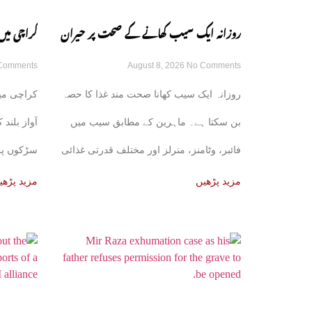
روزانہ ایک سیب کھانے کے صحت پر حیران
کراچی میں
Comments
August 8, 2026
No Comments
کن فوائد، ماہرین نے بتا دیے
سوسائٹی س
روزانہ ایک سیب کھانا صحت مند غذا کا حصہ
کراچی می
بن سکتا ہے۔ ماہرین کے مطابق سیب میں
آواز بلند
فائبر، وٹامنز، منرلز اور مختلف قدرتی غذائی
سڑکوں پر
اجزا
مزید پڑھیں
مزید پڑھی