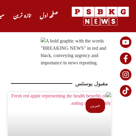
صفحہ اول
تازہ ترین
سی
مقبول پوسٹس
خبریں