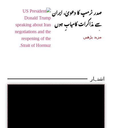
صدر ٹرمپ کا دعویٰ، ایران
سے مذاکرات کامیاب ہوں
گے، آبنائے ہرمز جلد کھل
مزید پڑھیں
جائے گی
اشتہار