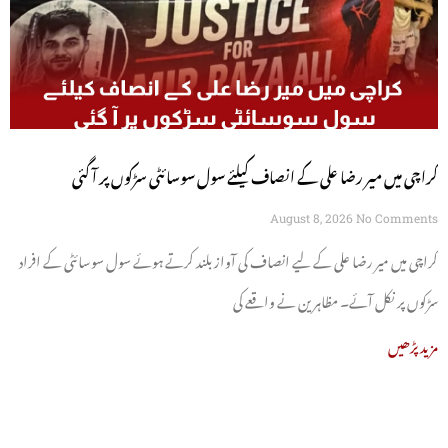
کراچی میں میر رضا علی کے انصاف کیلئے سول سوسائٹی سڑکوں پر آ گئی
August 8, 2026
No Comments
کراچی میں میر رضا علی کے لیے انصاف کی آواز بلند کرتے ہوئے سول سوسائٹی کے افراد
سڑکوں پر نکل آئے۔ مظاہرین نے واقعے کی
مزید پڑھیں