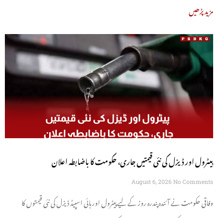
مزید پڑھیں
پیٹرول اور ڈیزل کی نئی قیمتیں جاری، حکومت کا باضابطہ اعلان
August 6, 2026
No Comments
وفاقی حکومت نے آئندہ پندرہ روز کے لیے پیٹرول اور ہائی اسپیڈ ڈیزل کی نئی قیمتوں کا