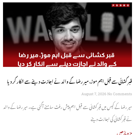
قبر کشائی سے قبل اہم موڑ، میر رضا کے والد نے اجازت دینے سے انکار کر دیا
August 7, 2026
No Comments
میر رضا کے کیس میں قبر کشائی سے قبل اہم پیش رفت سامنے آگئی ہے۔ میر رضا کے والد
نے قبر کشائی کی اجازت دینے
مزید پڑھیں