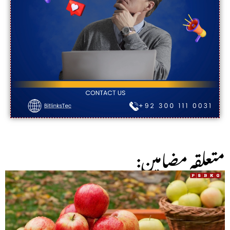
:متعلقہ مضامین