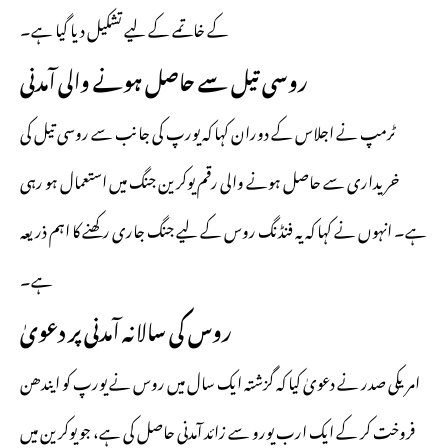
کے خاتمے کے لیے تشکیل دیا گیا ہے۔
روسی تیل سے حاصل ہونے والی آمدنی
ٹرمپ نے اجلاس کے دوران کہا کہ یورپ کی جانب سے روسی تیل کی
خریداری سے حاصل ہونے والی رقم یوکرین جنگ میں استعمال ہو رہی
ہے۔ انہوں نے کہا کہ یہ فنڈنگ روس کے لیے جنگ جاری رکھنے کا اہم ذریعہ
ہے۔
روس کی سالانہ آمدنی پر دعویٰ
امریکی صدر نے دعویٰ کیا کہ گزشتہ ایک سال میں روس نے یورپ کو ایندھن
فروخت کر کے ایک ارب یورو سے زائد آمدنی حاصل کی ہے، جو یوکرین میں