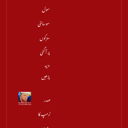
سول
سوسائٹی
سڑکوں
پر آ گئی
مزید
پڑھیں
صدر
ٹرمپ کا
دعویٰ،