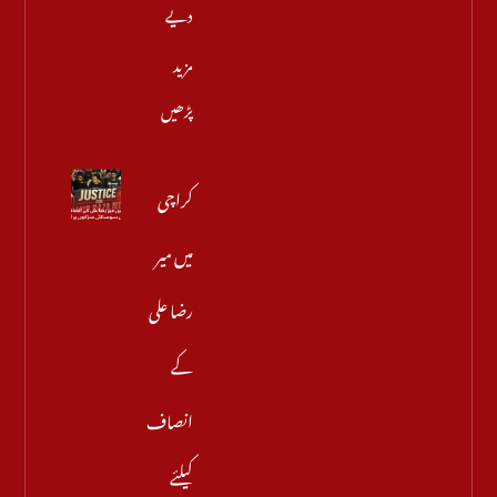
دیے
مزید
پڑھیں
کراچی
میں میر
رضا علی
کے
انصاف
کیلئے