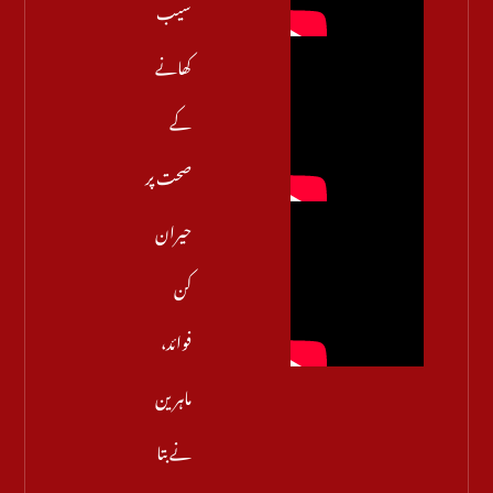
سیب
کھانے
کے
صحت پر
حیران
کن
فوائد،
ماہرین
نے بتا