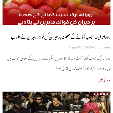
روزانہ ایک سیب کھانے کے صحت پر حیران کن فوائد، ماہرین نے بتا دیے
August 8, 2026
No Comments
روزانہ ایک سیب کھانا صحت مند غذا کا حصہ بن سکتا ہے۔ ماہرین کے مطابق سیب میں
فائبر، وٹامنز، منرلز اور مختلف قدرتی غذائی اجزا
مزید پڑھیں