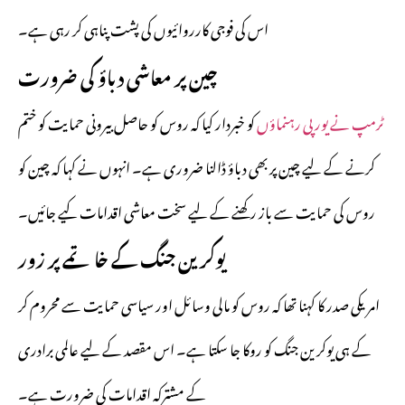
اس کی فوجی کارروائیوں کی پشت پناہی کر رہی ہے۔
چین پر معاشی دباؤ کی ضرورت
ٹرمپ نے یورپی رہنماؤں
کو خبردار کیا کہ روس کو حاصل بیرونی حمایت کو ختم
کرنے کے لیے چین پر بھی دباؤ ڈالنا ضروری ہے۔ انہوں نے کہا کہ چین کو
روس کی حمایت سے باز رکھنے کے لیے سخت معاشی اقدامات کیے جائیں۔
یوکرین جنگ کے خاتمے پر زور
امریکی صدر کا کہنا تھا کہ روس کو مالی وسائل اور سیاسی حمایت سے محروم کر
کے ہی یوکرین جنگ کو روکا جا سکتا ہے۔ اس مقصد کے لیے عالمی برادری
کے مشترکہ اقدامات کی ضرورت ہے۔