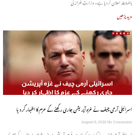
باضابطہ اعلان کر دیا ہے۔ وزارتِ خزانہ کی
مزید پڑھیں
اسرائیلی آرمی چیف نے غزہ آپریشن جاری رکھنے کے عزم کا اظہار کر دیا
August 6, 2026
No Comments
اسرائیلی آرمی چیف نے کہا ہے کہ غزہ میں فوجی آپریشن اپنے طے شدہ اہداف کے حصول