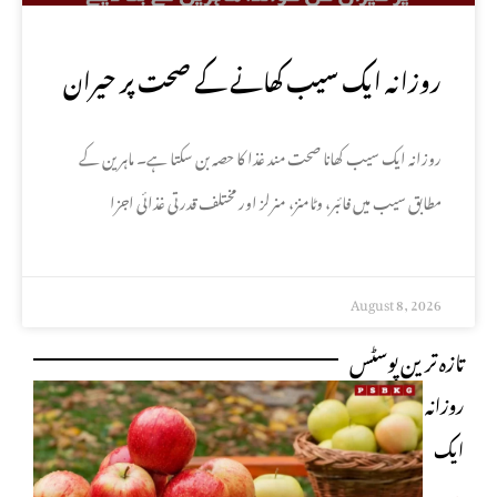
روزانہ ایک سیب کھانے کے صحت پر حیران
کن فوائد، ماہرین نے بتا دیے
روزانہ ایک سیب کھانا صحت مند غذا کا حصہ بن سکتا ہے۔ ماہرین کے
مطابق سیب میں فائبر، وٹامنز، منرلز اور مختلف قدرتی غذائی اجزا
August 8, 2026
تازہ ترین پوسٹس
روزانہ
ایک
سیب
مزید