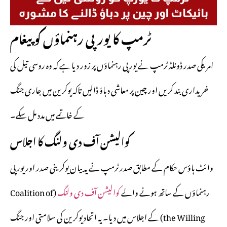
ٹرمپ کا یورپی رہنماؤں کو پیغام
امریکی صدر ڈونلڈ ٹرمپ نے یورپی رہنماؤں پر زور دیا ہے کہ وہ روسی تیل کی
خریداری بند کریں اور چین پر معاشی دباؤ ڈالیں تاکہ یوکرین میں جاری جنگ
کے خاتمے میں مدد مل سکے۔
کوالیشن آف دی ولنگ کا اجلاس
وائٹ ہاؤس حکام کے مطابق صدر ٹرمپ نے یہ بیان یوکرینی صدر اور یورپی
رہنماؤں کے ساتھ ہونے والے
کوالیشن آف دی ولنگ
(Coalition of
the Willing) کے اجلاس میں دیا۔ یہ اتحاد یوکرین کی سلامتی اور جنگ