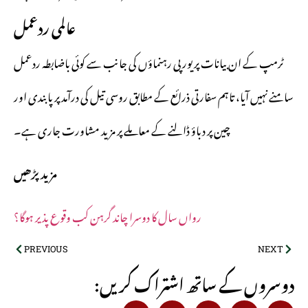
عالمی ردعمل
ٹرمپ کے ان بیانات پر یورپی رہنماؤں کی جانب سے کوئی باضابطہ ردعمل
سامنے نہیں آیا، تاہم سفارتی ذرائع کے مطابق روسی تیل کی درآمد پر پابندی اور
چین پر دباؤ ڈالنے کے معاملے پر مزید مشاورت جاری ہے۔
مزید پڑھیں
رواں سال کا دوسرا چاند گرہن کب وقوع پذیر ہوگا؟
PREVIOUS
NEXT
:دوسروں کے ساتھ اشتراک کریں