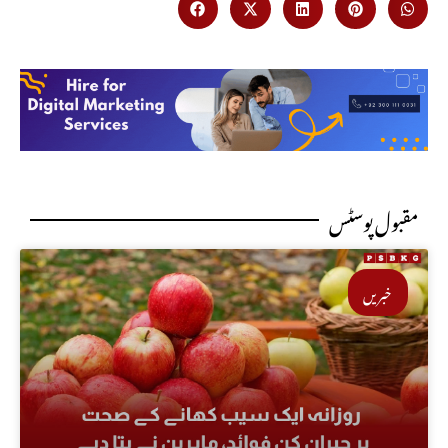
مقبول پوسٹس
خبریں