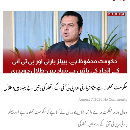
حکومت محفوظ ہے، پیپلز پارٹی اور پی ٹی آئی کے اتحاد کی باتیں بے بنیاد ہیں: طلال
چوہدری
August 7, 2026
No Comments
وفاقی وزیر مملکت برائے داخلہ طلال چوہدری نے کہا ہے کہ حکومت محفوظ ہے اور پیپلز
پارٹی و پی ٹی آئی کے درمیان اتحاد کی