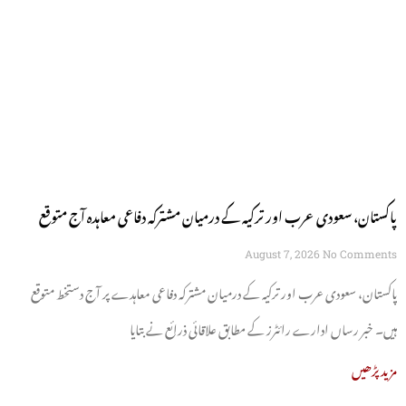
پاکستان، سعودی عرب اور ترکیہ کے درمیان مشترکہ دفاعی معاہدہ آج متوقع
August 7, 2026
No Comments
پاکستان، سعودی عرب اور ترکیہ کے درمیان مشترکہ دفاعی معاہدے پر آج دستخط متوقع
ہیں۔ خبر رساں ادارے رائٹرز کے مطابق علاقائی ذرائع نے بتایا
مزید پڑھیں