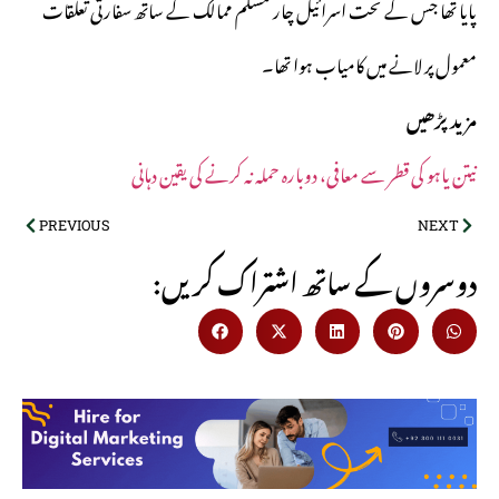
پایا تھا جس کے تحت اسرائیل چار مسلم ممالک کے ساتھ سفارتی تعلقات
معمول پر لانے میں کامیاب ہوا تھا۔
مزید پڑھیں
نیتن یاہو کی قطر سے معافی، دوبارہ حملہ نہ کرنے کی یقین دہانی
PREVIOUS
NEXT
:دوسروں کے ساتھ اشتراک کریں