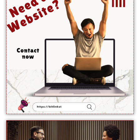
حیثیت
تبدیل
نہیں
ہوئی:
نائب
ترجمان یو
این