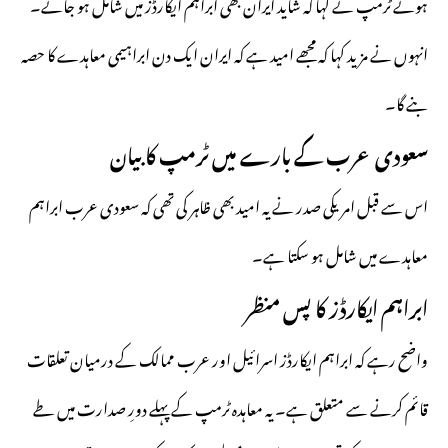
ہوئے ٹرمپ نے کہا کہ شاید ایران بھی ابراہم ایکارڈز میں شامل ہو جائے۔
انہوں نے مزید کہا کہ مجھے امید ہے کہ ایران ایک دن ابراہیمی معاہدے کا حصہ
بنے گا۔
سعودی عرب کے بارے میں ٹرمپ کا بیان
اس سے قبل امریکی صدر نے یہ امید بھی ظاہر کی تھی کہ
سعودی عرب ابراہم
معاہدے میں شامل ہو سکتا ہے۔
ابراہم ایکارڈز کا پس منظر
واضح رہے کہ ابراہم ایکارڈز اسرائیل اور عرب ممالک کے درمیان تعلقات
قائم کرنے سے متعلق ہے۔ یہ معاہدہ ٹرمپ کے پہلے دورِ صدارت میں طے