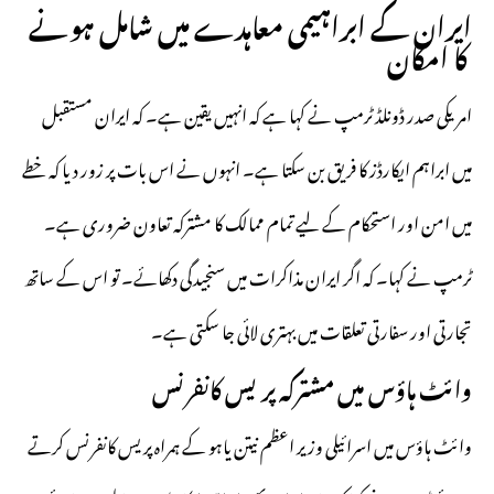
ایران کے ابراہیمی معاہدے میں شامل ہونے
کا امکان
امریکی صدر ڈونلڈ ٹرمپ نے کہا ہے کہ انہیں یقین ہے۔ کہ ایران مستقبل
میں ابراہم ایکارڈز کا فریق بن سکتا ہے۔ انہوں نے اس بات پر زور دیا کہ خطے
میں امن اور استحکام کے لیے تمام ممالک کا مشترکہ تعاون ضروری ہے۔
ٹرمپ نے کہا۔ کہ اگر ایران مذاکرات میں سنجیدگی دکھائے۔ تو اس کے ساتھ
تجارتی اور سفارتی تعلقات میں بہتری لائی جا سکتی ہے۔
وائٹ ہاؤس میں مشترکہ پریس کانفرنس
وائٹ ہاؤس میں اسرائیلی وزیر اعظم نیتن یاہو کے ہمراہ پریس کانفرنس کرتے