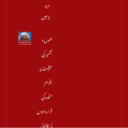
مزید
پڑھیں
جموں و
کشمیر کی
حیثیت پر
اقوام
متحدہ کی
قراردادوں
کی قانونی