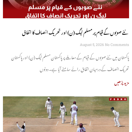
نئے صوبوں کے قیام پر مسلم لیگ (ن) اور تحریک انصاف کا اتفاق
August 5, 2026
No Comments
پاکستان میں نئے صوبوں کے قیام کے معاملے پر پاکستان مسلم لیگ (ن) اور پاکستان
تحریک انصاف کے درمیان اتفاق رائے سامنے آیا ہے۔ دونوں
مزید پڑھیں