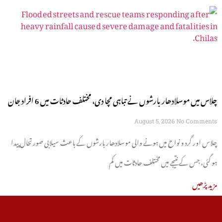
چلاس میں موسلادھار بارشوں نے تباہی مچا دی، مختلف حادثات میں 6 افراد جان
سے گئے
August 5, 2026
No Comments
چلاس اور گرد و نواح میں ہونے والی موسلادھار بارشوں کے باعث سیلابی صورتحال پیدا
ہو گئی، جس کے نتیجے میں مختلف حادثات میں کم
مزید پڑھیں