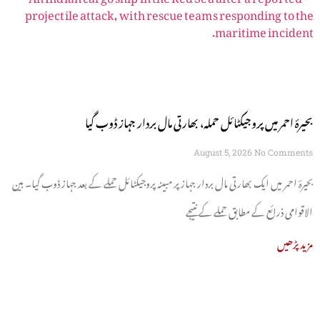
بحیرۂ احمر میں پروجیکٹائل حملہ، بھارتی مال بردار جہاز ڈوب گیا
August 5, 2026
No Comments
بحیرۂ احمر میں ایک بھارتی مال بردار جہاز پر مبینہ پروجیکٹائل حملے کے بعد جہاز ڈوب گیا۔ بین
الاقوامی ذرائع کے مطابق حملے کے نتیجے
مزید پڑھیں