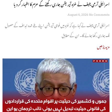
اسرائیلی آرمی چیف نے غزہ آپریشن جاری رکھنے کے عزم کا اظہار کر دیا
August 6, 2026
No Comments
اسرائیلی آرمی چیف نے کہا ہے کہ غزہ میں فوجی آپریشن اپنے طے شدہ اہداف کے حصول
تک جاری رکھا جائے گا۔ ان کے مطابق
مزید پڑھیں