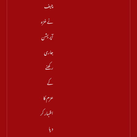
چیف
نے غزہ
آپریشن
جاری
رکھنے
کے
عزم کا
اظہار کر
دیا