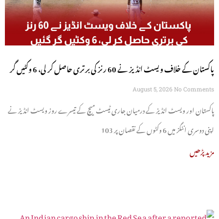
پاکستان کے خلاف ویسٹ انڈیز نے 60 رنز کی برتری حاصل کر لی، 6 وکٹیں گر
گئیں
August 5, 2026
No Comments
پاکستان اور ویسٹ انڈیز کے درمیان جاری ٹیسٹ میچ کے تیسرے روز ویسٹ انڈیز نے
اپنی دوسری اننگز میں 6 وکٹوں کے نقصان پر 103
مزید پڑھیں