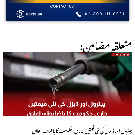
:متعلقہ مضامین
پیٹرول اور ڈیزل کی نئی قیمتیں جاری، حکومت کا باضابطہ اعلان