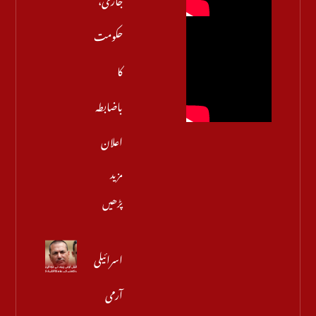
حکومت
کا
باضابطہ
اعلان
مزید
پڑھیں
اسرائیلی
آرمی