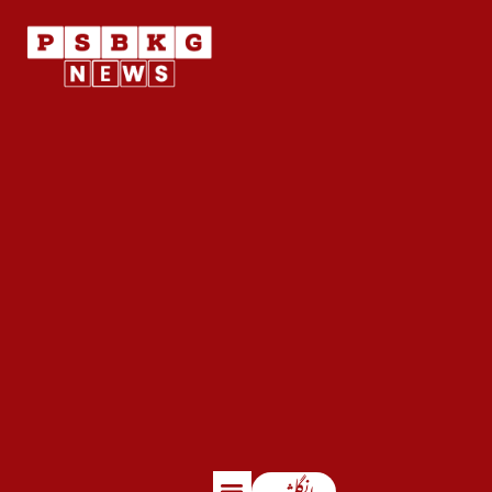
انگلش