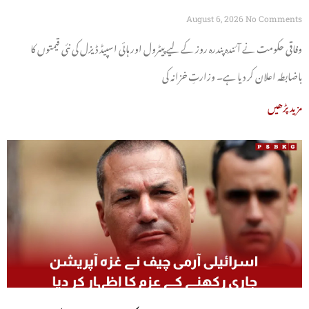
August 6, 2026
No Comments
وفاقی حکومت نے آئندہ پندرہ روز کے لیے پیٹرول اور ہائی اسپیڈ ڈیزل کی نئی قیمتوں کا
باضابطہ اعلان کر دیا ہے۔ وزارتِ خزانہ کی
مزید پڑھیں