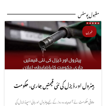
مقبول پوسٹس
خبریں
پیٹرول اور ڈیزل کی نئی قیمتیں جاری، حکومت
کا باضابطہ اعلان
وفاقی حکومت نے آئندہ پندرہ روز کے لیے پیٹرول اور ہائی اسپیڈ ڈیزل کی