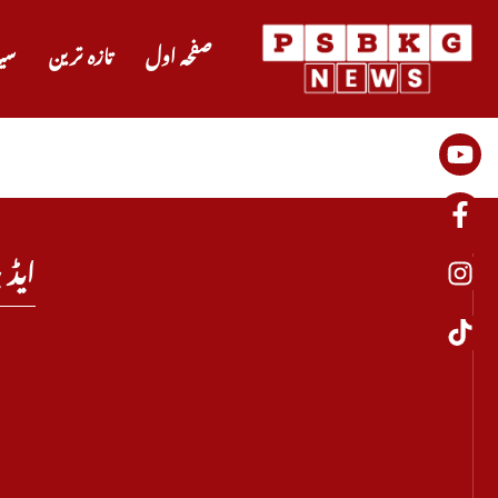
صفحہ اول
تازہ ترین
سی
ایڈی