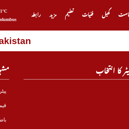
31°C
است
کھیل
فنیات
تعلیم
مزید
رابطہ
olumbus
Pakistan
ٹر کا انتخاب
مشہ
پیٹ
قیم
باض