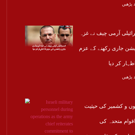
 پڑھیں
ائیلی آرمی چیف نے غزہ
یشن جاری رکھنے کے عزم
ظہار کر دیا
 پڑھیں
ں و کشمیر کی حیثیت
اقوام متحدہ کی