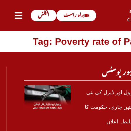
براہ راست
انگلش
C
Tag: Poverty rate of 
ور پوسٹس
رول اور ڈیزل کی نئی
تیں جاری، حکومت کا
ابطہ اعلان