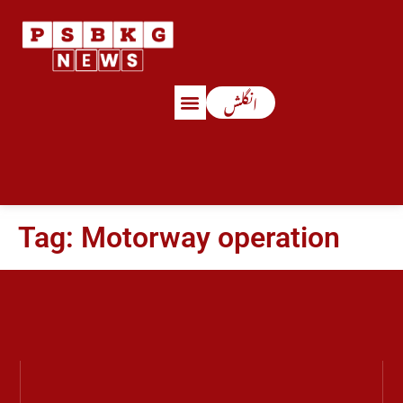
انگلش
Tag: Motorway operation