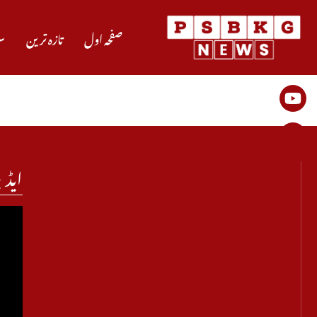
صفحہ اول
تازہ ترین
س
ایڈی