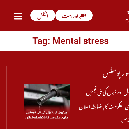
براہ راست
انگلش
C
Tag: Mental stress
ور پوسٹس
ول اور ڈیزل کی نئی قیمتیں
، حکومت کا باضابطہ اعلان
پڑھیں