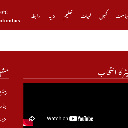
30°C
یاست
کھیل
فنیات
تعلیم
مزید
رابطہ
olumbus
ٹر کا انتخاب
مشہ
پیٹر
جاری
مزید 