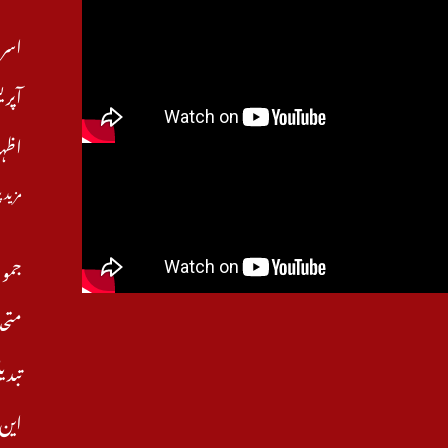
اسرا
آپری
اظہا
مزید 
جموں
متحد
تبدی
این