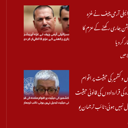
ئیلی آرمی چیف نے غزہ
شن جاری رکھنے کے عزم کا
ر کر دیا
پڑھیں
 و کشمیر کی حیثیت پر اقوام
ہ کی قراردادوں کی قانونی حیثیت
ل نہیں ہوئی: نائب ترجمان یو