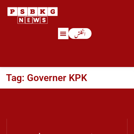
انگلش
Tag: Governer KPK