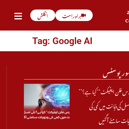
براہ راست
انگلش
C
Tag: Google AI
ور پوسٹس
’’ریورس فلن ایفیکٹ‘‘ کیا ہے؟
نسل کی ذہانت میں کمی کی
ات سامنے آگئیں