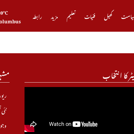
20°C
یاست
کھیل
فنیات
تعلیم
مزید
رابطہ
olumbus
ٹر کا انتخاب
مشہ
نئی 
وجوہ