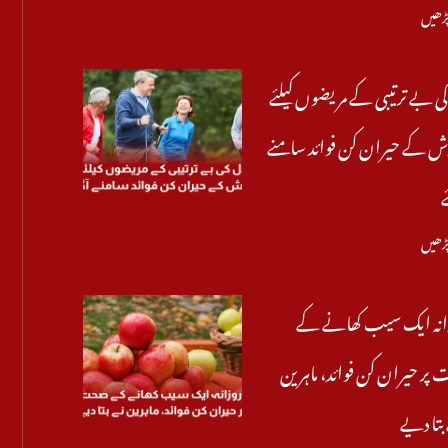
پڑھیں
ی بے ترتیبی کے مریضوں کیلئے
 کے حیران کن فوائد سامنے
پڑھیں
انہ ایک سیب کھانے کے
پر حیران کن فوائد، ماہرین
تا دیے