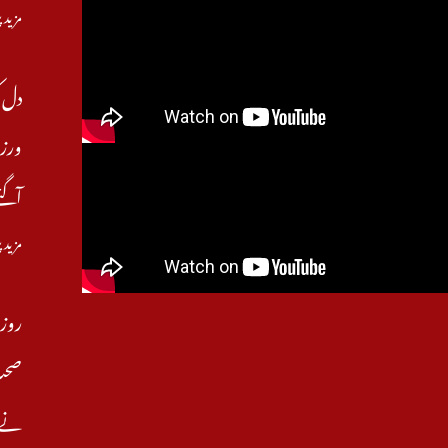
مزید 
دل ک
ورزش
آگئے
مزید 
روز
صحت 
نے ب