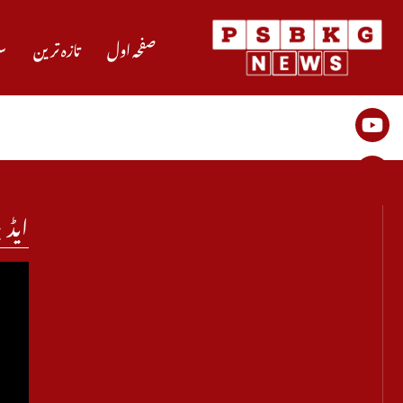
صفحہ اول
تازہ ترین
س
ایڈی