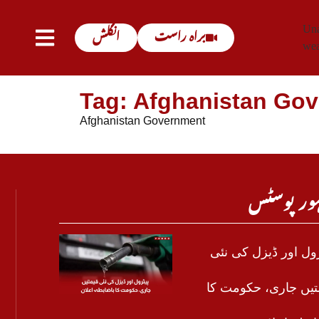
Una
براہ راست
انگلش
wea
Tag: Afghanistan Go
Afghanistan Government
ور پوسٹس
رول اور ڈیزل کی نئی
تیں جاری، حکومت کا