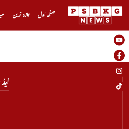
صفحہ اول
تازہ ترین
سی
ایڈی