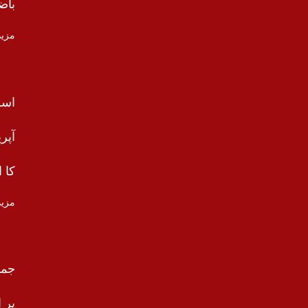
باض
مزید
اسر
آپر
کا ا
مزید
جمو
پر 