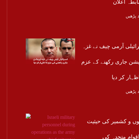
ابطہ اعلان
 پڑھیں
ائیلی آرمی چیف نے غزہ
یشن جاری رکھنے کے عزم
ظہار کر دیا
 پڑھیں
ں و کشمیر کی حیثیت
اقوام متحدہ کی