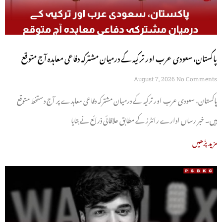
پاکستان، سعودی عرب اور ترکیہ کے درمیان مشترکہ دفاعی معاہدہ آج متوقع
August 7, 2026
No Comments
پاکستان، سعودی عرب اور ترکیہ کے درمیان مشترکہ دفاعی معاہدے پر آج دستخط متوقع
ہیں۔ خبر رساں ادارے رائٹرز کے مطابق علاقائی ذرائع نے بتایا
مزید پڑھیں