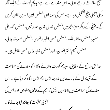
صبح ساڑھے نو بجے ہوگی۔ اس مقدمے کے لیے سپریم کورٹ نے ایک آٹھ
رکنی آئینی بینچ تشکیل دیا ہے، جس کی سربراہی جسٹس امین الدین خان کریں
گے۔ بینچ کے دیگر معزز ججز میں جسٹس جمال خان مندوخیل، جسٹس محمد علی
مظہر، جسٹس عائشہ ملک، جسٹس حسن اظہر رضوی، جسٹس مسرت ہلالی،
جسٹس نعیم اختر افغان، اور جسٹس شاہد بلال حسن شامل ہیں۔
عدالتی ذرائع کے مطابق، سپریم کورٹ دفتر نے وکلاء کو مقدمے کی سماعت
کے شیڈول کے بارے میں بذریعہ ایس ایم ایس آگاہ کر دیا ہے۔ اس
مقدمے کی سماعت میں 26 ویں آئینی ترمیم کے قانونی پہلوؤں اور اس کی
آئینی حیثیت کا جائزہ لیا جائے گا۔