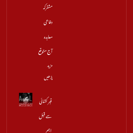
مشترکہ
دفاعی
معاہدہ
آج متوقع
مزید
پڑھیں
قبر کشائی
سے قبل
اہم