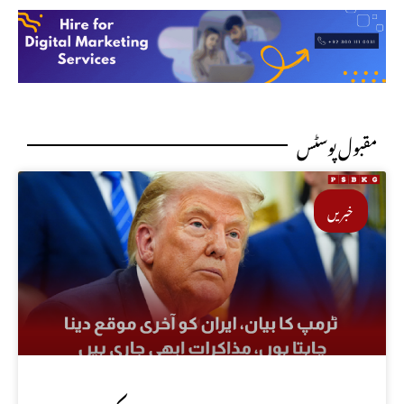
مقبول پوسٹس
خبریں