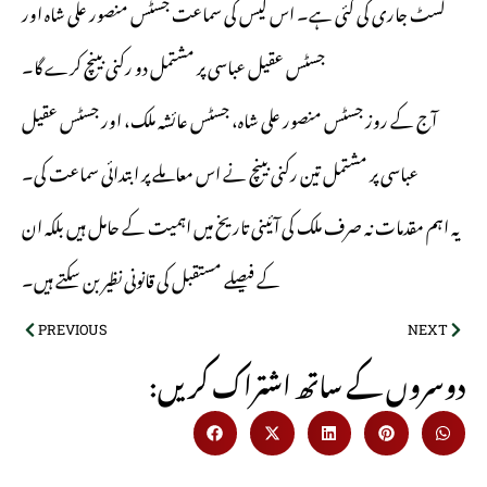
لسٹ جاری کی گئی ہے۔ اس کیس کی سماعت جسٹس منصور علی شاہ اور
جسٹس عقیل عباسی پر مشتمل دو رکنی بینچ کرے گا۔
آج کے روز جسٹس منصور علی شاہ، جسٹس عائشہ ملک، اور جسٹس عقیل
عباسی پر مشتمل تین رکنی بینچ نے اس معاملے پر ابتدائی سماعت کی۔
یہ اہم مقدمات نہ صرف ملک کی آئینی تاریخ میں اہمیت کے حامل ہیں بلکہ ان
کے فیصلے مستقبل کی قانونی نظیر بن سکتے ہیں۔
PREVIOUS
NEXT
:دوسروں کے ساتھ اشتراک کریں