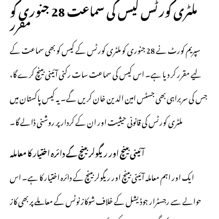
ملٹری کورٹس کیس کی سماعت 28 جنوری کو
مقرر
سپریم کورٹ نے 28 جنوری کو ملٹری کورٹس کے کیس کو بھی سماعت کے
لیے مقرر کر دیا ہے۔ اس کیس کی سماعت سات رکنی آئینی بینچ کرے گا،
جس کی سربراہی بھی جسٹس امین الدین خان کریں گے۔ یہ کیس پاکستان میں
ملٹری کورٹس کی قانونی حیثیت اور ان کے کردار پر روشنی ڈالے گا۔
آئینی بینچ اور ریگولر بینچ کے دائرہ اختیار کا معاملہ
ایک اور اہم معاملہ آئینی بینچ اور ریگولر بینچ کے دائرہ اختیار کا ہے۔ اس
حوالے سے رجسٹرار جوڈیشل کے خلاف شوکاز نوٹس کے معاملے پر بھی کاز