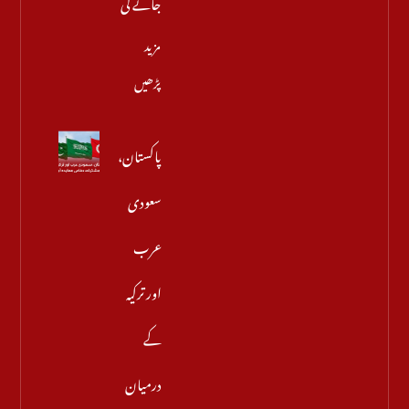
جائے گی
مزید
پڑھیں
پاکستان،
سعودی
عرب
اور ترکیہ
کے
درمیان