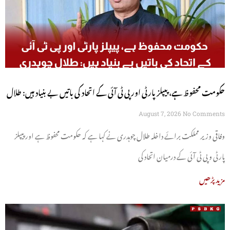
حکومت محفوظ ہے، پیپلز پارٹی اور پی ٹی آئی کے اتحاد کی باتیں بے بنیاد ہیں: طلال
چوہدری
August 7, 2026
No Comments
وفاقی وزیر مملکت برائے داخلہ طلال چوہدری نے کہا ہے کہ حکومت محفوظ ہے اور پیپلز
پارٹی و پی ٹی آئی کے درمیان اتحاد کی
مزید پڑھیں