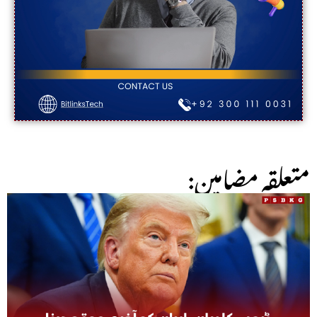
:متعلقہ مضامین