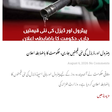
پیٹرول اور ڈیزل کی نئی قیمتیں جاری، حکومت کا باضابطہ اعلان
August 6, 2026
No Comments
وفاقی حکومت نے آئندہ پندرہ روز کے لیے پیٹرول اور ہائی اسپیڈ ڈیزل کی نئی قیمتوں کا
باضابطہ اعلان کر دیا ہے۔ وزارتِ خزانہ کی
مزید پڑھیں