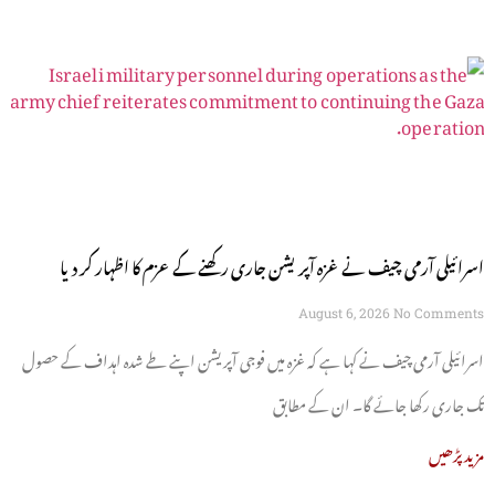
اسرائیلی آرمی چیف نے غزہ آپریشن جاری رکھنے کے عزم کا اظہار کر دیا
August 6, 2026
No Comments
اسرائیلی آرمی چیف نے کہا ہے کہ غزہ میں فوجی آپریشن اپنے طے شدہ اہداف کے حصول
تک جاری رکھا جائے گا۔ ان کے مطابق
مزید پڑھیں