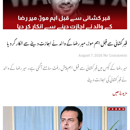
قبر کشائی سے قبل اہم موڑ، میر رضا کے والد نے اجازت دینے سے انکار کر دیا
August 7, 2026
No Comments
میر رضا کے کیس میں قبر کشائی سے قبل اہم پیش رفت سامنے آگئی ہے۔ میر رضا کے والد
نے قبر کشائی کی اجازت دینے
مزید پڑھیں