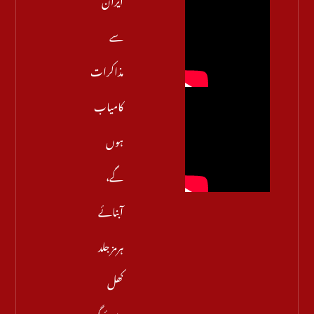
سے
مذاکرات
کامیاب
ہوں
گے،
آبنائے
ہرمز جلد
کھل