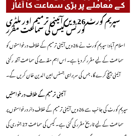
سپریم کورٹ 26 ویں آئینی ترمیم اور ملٹری
کورٹس کیس کی سماعت مقرر
اسلام آباد: سپریم کورٹ نے 26ویں آئینی ترمیم کے خلاف درخواستوں کو
سماعت کے لیے مقرر کر دیا ہے۔ اس اہم مقدمے کی سماعت آٹھ رکنی
آئینی بینچ کرے گا، جس کی سربراہی جسٹس امین الدین خان کریں گے۔
آئینی ترمیم کے خلاف درخواستیں
سپریم کورٹ کی جانب سے 26ویں آئینی ترمیم کے خلاف دائر درخواستوں پر
سماعت کے لیے تاریخ مقرر کی گئی ہے۔ کیس کی سماعت 27 جنوری کی