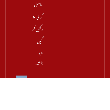
حاصل
کر لی، 6
وکٹیں گر
گئیں
مزید
پڑھیں
بحیرۂ احمر
میں
پروجیکٹائل