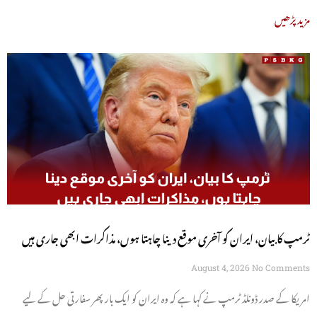
مزید پڑھیں
ٹرمپ کا بیان، ایران کو آخری موقع دینا چاہتا ہوں، مذاکرات ابھی جاری ہیں
August 4, 2026
No Comments
امریکا کے صدر ڈونلڈ ٹرمپ نے کہا ہے کہ وہ ایران کو ایک بار پھر سفارتی حل کے لیے