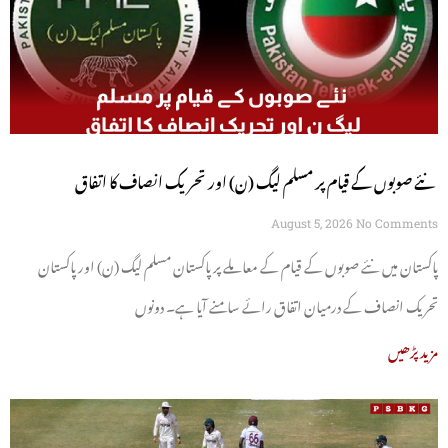
نئے صوبوں کے قیام پر مسلم لیگ (ن) اور تحریک انصاف کا اتفاق
August 5, 2026
No Comments
پاکستان میں نئے صوبوں کے قیام کے معاملے پر پاکستان مسلم لیگ (ن) اور پاکستان
تحریک انصاف کے درمیان اتفاق رائے سامنے آیا ہے۔ دونوں
مزید پڑھیں