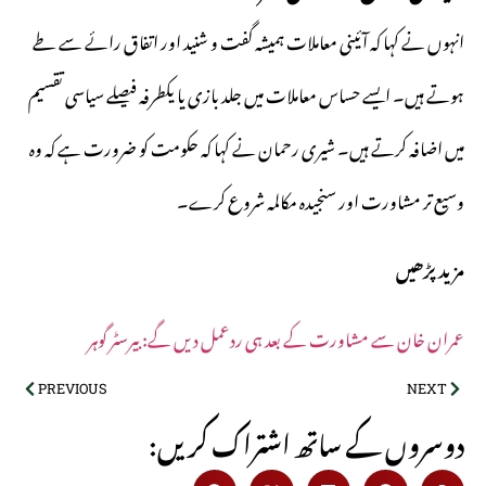
انہوں نے کہا کہ آئینی معاملات ہمیشہ گفت و شنید اور اتفاق رائے سے طے
ہوتے ہیں۔ ایسے حساس معاملات میں جلد بازی یا یکطرفہ فیصلے سیاسی تقسیم
میں اضافہ کرتے ہیں۔ شیری رحمان نے کہا کہ حکومت کو ضرورت ہے کہ وہ
وسیع تر مشاورت اور سنجیدہ مکالمہ شروع کرے۔
مزید پڑھیں
عمران خان سے مشاورت کے بعد ہی ردعمل دیں گے: بیرسٹر گوہر
PREVIOUS
NEXT
:دوسروں کے ساتھ اشتراک کریں