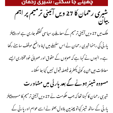
شیری رحمان کا 27 ویں آئینی ترمیم پر اہم
بیان
ملک میں 27 ویں آئینی ترمیم کے معاملے پر سیاسی گفتگو جاری ہے اور پیپلز
پارٹی کی رہنما شیری رحمان نے اس سلسلے میں اپنا واضح موقف سامنے رکھا
ہے۔ انہوں نے کہا ہے کہ صوبوں کے حقوق اور صوبائی خود مختاری ایسے
معاملات ہیں جن پر کوئی یکطرفہ فیصلہ قبول نہیں کیا جا سکتا۔
مسودہ شیئر ہونے کے بعد پارٹی میں مشاورت
شیری رحمان کا کہنا تھا کہ جب حکومت نے 27 ویں آئینی ترمیم کا مسودہ پیپلز
پارٹی کے ساتھ شیئر کیا تو چیئرمین بلاول بھٹو نے اسے عوام اور پارٹی کے