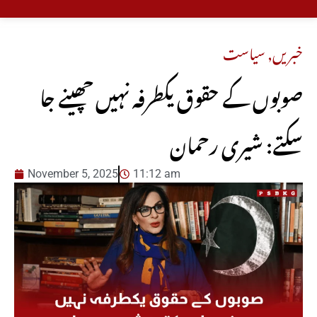
خبریں
,
سیاست
صوبوں کے حقوق یکطرفہ نہیں چھینے جا
سکتے: شیری رحمان
November 5, 2025
11:12 am