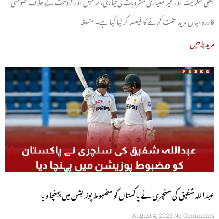
جعلی سگریٹ اور غیر معیاری مشروبات کی تیاری، ترسیل اور فروخت کے خلاف حکومتی
کارروائیاں مزید سخت کرنے کا فیصلہ کر لیا گیا ہے۔ متعلقہ
مزید پڑھیں
عبداللہ شفیق کی سنچری نے پاکستان کو مضبوط پوزیشن میں پہنچا دیا
August 4, 2026
No Comments