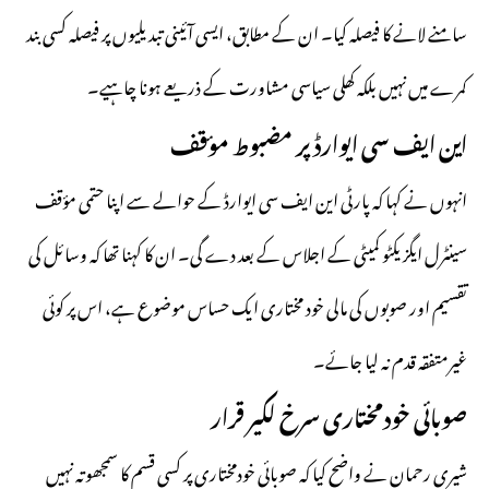
سامنے لانے کا فیصلہ کیا۔ ان کے مطابق، ایسی آئینی تبدیلیوں پر فیصلہ کسی بند
کمرے میں نہیں بلکہ کھلی سیاسی مشاورت کے ذریعے ہونا چاہیے۔
این ایف سی ایوارڈ پر مضبوط مؤقف
انہوں نے کہا کہ پارٹی این ایف سی ایوارڈ کے حوالے سے اپنا حتمی مؤقف
سینٹرل ایگزیکٹو کمیٹی کے اجلاس کے بعد دے گی۔ ان کا کہنا تھا کہ وسائل کی
تقسیم اور صوبوں کی مالی خود مختاری ایک حساس موضوع ہے، اس پر کوئی
غیرمتفقہ قدم نہ لیا جائے۔
صوبائی خودمختاری سرخ لکیر قرار
شیری رحمان نے واضح کیا کہ صوبائی خودمختاری پر کسی قسم کا سمجھوتہ نہیں