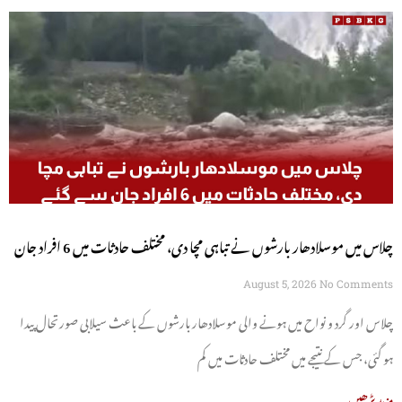
چلاس میں موسلادھار بارشوں نے تباہی مچا دی، مختلف حادثات میں 6 افراد جان
سے گئے
August 5, 2026
No Comments
چلاس اور گرد و نواح میں ہونے والی موسلادھار بارشوں کے باعث سیلابی صورتحال پیدا
ہو گئی، جس کے نتیجے میں مختلف حادثات میں کم
مزید پڑھیں