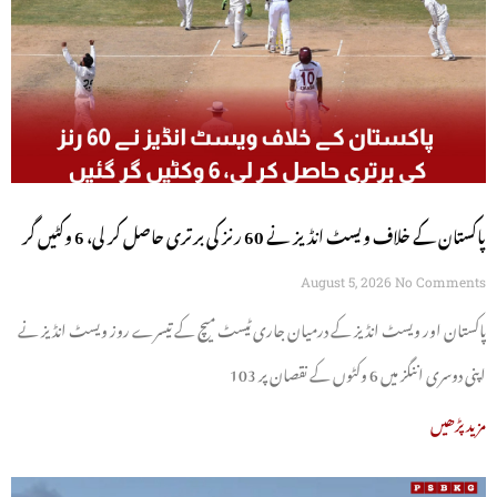
پاکستان کے خلاف ویسٹ انڈیز نے 60 رنز کی برتری حاصل کر لی، 6 وکٹیں گر
گئیں
August 5, 2026
No Comments
پاکستان اور ویسٹ انڈیز کے درمیان جاری ٹیسٹ میچ کے تیسرے روز ویسٹ انڈیز نے
اپنی دوسری اننگز میں 6 وکٹوں کے نقصان پر 103
مزید پڑھیں