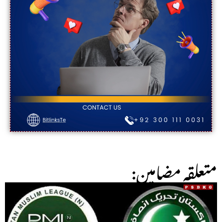
:متعلقہ مضامین