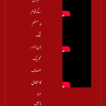
کے قیام
پر مسلم
لیگ
(ن) اور
تحریک
انصاف
کا اتفاق
مزید
پڑھیں