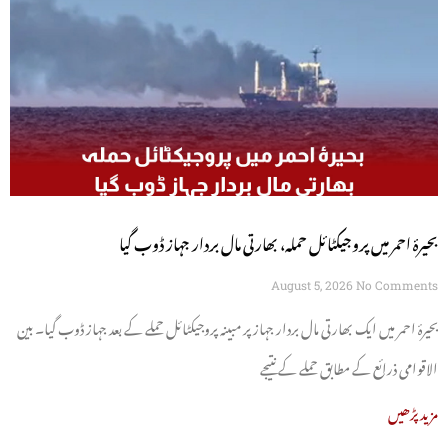
بحیرۂ احمر میں پروجیکٹائل حملہ، بھارتی مال بردار جہاز ڈوب گیا
August 5, 2026
No Comments
بحیرۂ احمر میں ایک بھارتی مال بردار جہاز پر مبینہ پروجیکٹائل حملے کے بعد جہاز ڈوب گیا۔ بین
الاقوامی ذرائع کے مطابق حملے کے نتیجے
مزید پڑھیں