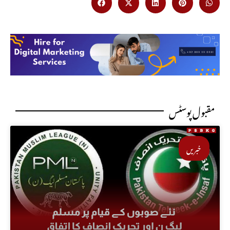
مقبول پوسٹس
خبریں