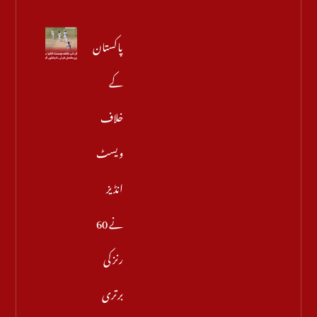
پاکستان
کے
خلاف
ویسٹ
انڈیز
نے 60
رنز کی
برتری