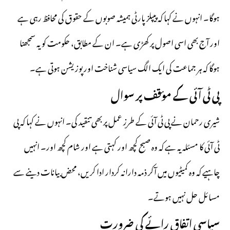
ہوگا۔ انہوں نے کہا کہ پیپلز پارٹی ہمیشہ صوبوں کے حقوق کی محافظ رہی ہے
اور آج بھی اسی اصول پر کھڑی ہے۔ ان کے مطابق، حکومت کو یہ سمجھنا
ہوگا کہ ہر جماعت کی ایک الگ سیاسی شناخت اور پوزیشن ہوتی ہے۔
پی ٹی آئی کے مؤقف پر سوال
شیری رحمان نے پی ٹی آئی کے طرزِ عمل پر بھی تنقید کی۔ انہوں نے کہا کہ پی
ٹی آئی کا مسئلہ یہ ہے کہ وہ صبح کچھ اور کہتی ہے اور شام کچھ اور۔ انہیں
چاہیے کہ وہ کمیٹیوں میں آکر ذمہ دارانہ کردار ادا کریں، محض بیانات دینے سے
مسائل حل نہیں ہوتے۔
سیاسی اتفاق رائے کی ضرورت