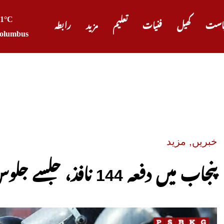
21°C
است
کھیل
فنیات
تعلیم
مزید
رابطہ
olumbus
صدر ٹرمپ کا 
خبریں
,
مزید
پنجاب میں دفعہ 144 نافذ، جلسے جلوس اور دھرنے ممنوع قرار