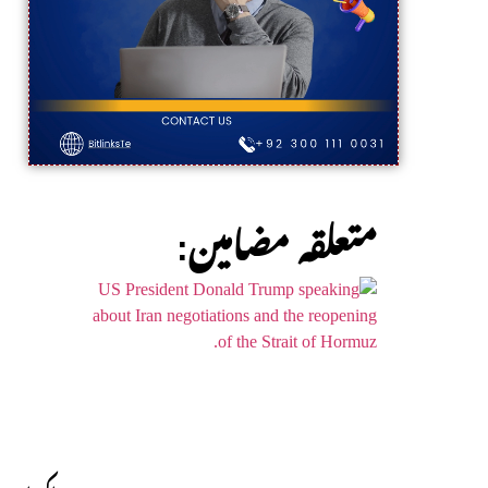
:متعلقہ مضامین