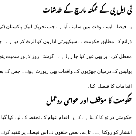
ٹی ایل پی کے ممکنہ مارچ کے خدشات
یہ فیصلہ ایسے وقت میں سامنے آیا ہے جب تحریک لبیک پاکستان (
ٹی
ذرائع کے مطابق حکومت نے سیکیورٹی اداروں کو الرٹ کر دیا ہے۔ ج
معطل کرنے پر بھی غور کیا جا رہا ہے۔ گزشتہ روز لاہور سمیت پن
پولیس کے درمیان جھڑپوں کے واقعات بھی رپورٹ ہوئے۔ جس کے بعد ا
اقدامات کا فیصلہ کیا۔
حکومت کا مؤقف اور عوامی ردعمل
حکومتی ذرائع کا کہنا ہے کہ یہ اقدام عوام کے تحفظ کے لیے کیا گ