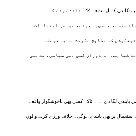
محکمہ داخلہ پنجاب نے صوبے بھر میں امن و امان برقرار رکھنے کے لیے 10 دن کے لیے دفعہ 144 نافذ کرنے کا
مام جلسے، جلوس، دھرنے، عوامی اجتماعات
ٹیفکیشن کے مطابق حکومت نے یہ فیصلہ
ے کیا ہے۔ اس دوران کسی بھی سیاسی، مذہبی
مکمل پابندی لگا دی ہے۔ تاکہ کسی بھی ناخوشگوار واقعے
ے استعمال پر بھی پابندی ہوگی۔ خلاف ورزی کرنے والوں