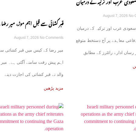
سعودی عرب اور ترکیہ کے درمیان
August 7, 2026
No 
اعی معاہدہ آج متوقع
قبر کشائی سے قبل اہم موڑ، میر رضا 
سعودی عرب اور ترکیہ کے درمیان
August 7, 2026
No Comments
نے اجازت دینے سے انکار کر دیا
فاعی معاہدے پر آج دستخط متوقع
میر رضا کے کیس میں قبر کشائی سے
رساں ادارے رائٹرز کے مطابق
اہم پیش رفت سامنے آگئی ہے۔ میر 
ئع نے بتایا
ں
والد نے قبر کشائی کی اجازت دینے
مزید پڑھیں