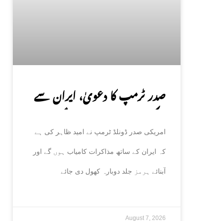
صدر ٹرمپ کا دعویٰ، ایران سے
مذاکرات کامیاب ہوں گے،
امریکی صدر ڈونلڈ ٹرمپ نے امید ظاہر کی ہے
آبنائے ہرمز جلد کھل جائے گی
کہ ایران کے ساتھ مذاکرات کامیاب ہوں گے اور
آبنائے ہرمز جلد دوبارہ کھول دی جائے
August 7, 2026