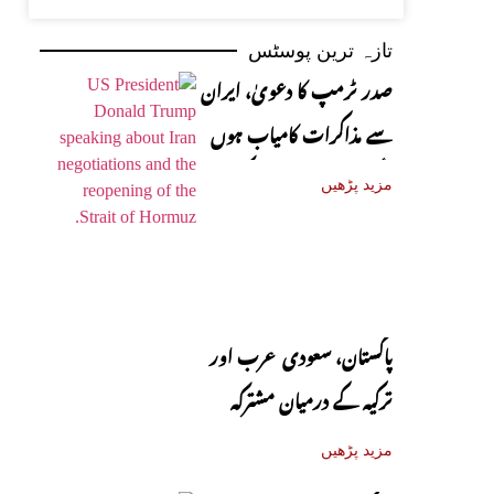
تازہ ترین پوسٹس
صدر ٹرمپ کا دعویٰ، ایران
سے مذاکرات کامیاب ہوں
گے، آبنائے ہرمز جلد کھل
مزید پڑھیں
جائے گی
پاکستان، سعودی عرب اور
ترکیہ کے درمیان مشترکہ
دفاعی معاہدہ آج متوقع
مزید پڑھیں