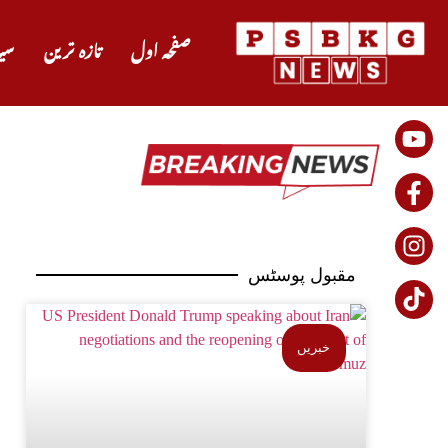
صفحہ اول
تازہ ترین
سی
مقبول پوسٹس
خبریں