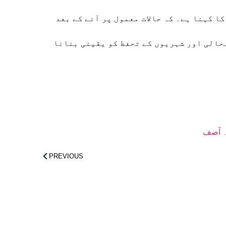
 کہنا ہے۔ کہ حالات معمول پر آنے کے بعد
بحالی اور شہریوں کے تحفظ کو یقینی بنانا
جہ آصف
PREVIOUS