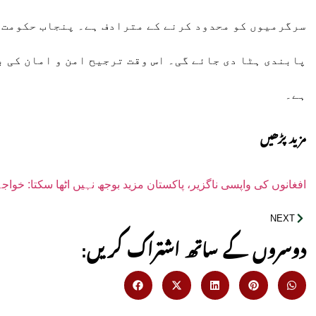
سرگرمیوں کو محدود کرنے کے مترادف ہے۔ پنجاب حکومت کا
پابندی ہٹا دی جائے گی۔ اس وقت ترجیح امن و امان کی 
ہے۔
مزید پڑھیں
افغانوں کی واپسی ناگزیر، پاکستان مزید بوجھ نہیں اٹھا سکتا: خوا
NEXT
:دوسروں کے ساتھ اشتراک کریں