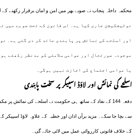
نوٹیفکیشن جاری کیا ہے۔ اس قانون کے تحت صوبے میں ت
اور اسلحے کی نمائش پر پابندی عائد کر دی گئی ہے۔ نو
موجودہ صورتحال اور عوامی سلامتی کو مدنظر رکھتے ہوئ
یا عوامی اجتماع کی اجازت نہیں ہوگی۔
اسلحے کی نمائش اور لاؤڈ اسپیکر پر سخت پابندی
دفعہ 144 کے نفاذ کے ساتھ ہی حکومت نے اسلحے کی نمائش پر 
سے بچا جا سکے۔ مزید برآں اذان اور خطبہ کے علاوہ لاؤڈ اسپیکر ک
کے خلاف قانونی کارروائی عمل میں لائی جائے گی۔