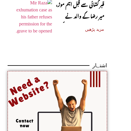
قبر کشائی سے قبل اہم موڑ،
میر رضا کے والد نے
اجازت دینے سے انکار کر دیا
مزید پڑھیں
اشتہار