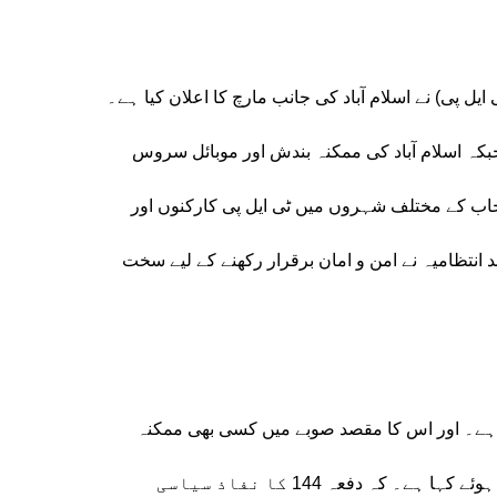
 ایل پی
) نے اسلام آباد کی جانب مارچ کا اعلان کیا ہے۔
بکہ اسلام آباد کی ممکنہ بندش اور موبائل سروس
جاب کے مختلف شہروں میں ٹی ایل پی کارکنوں اور
نتظامیہ نے امن و امان برقرار رکھنے کے لیے سخت
یا ہے۔ اور اس کا مقصد صوبے میں کسی بھی ممکنہ
انتشار کو روکنا ہے۔ تاہم، بعض حلقوں نے اس فیصلے پر تنقید کرتے ہوئے کہا ہے۔ کہ دفعہ 144 کا نفاذ سیاسی