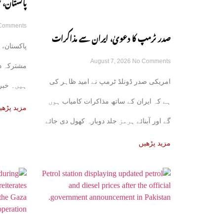
پاکستان، 
Comments
مشترکہ دف
صدر ٹرمپ کا دعویٰ، ایران سے مذاکرات
پاکستان، 
August 7, 2026
No Comments
کامیاب ہوں گے، آبنائے ہرمز جلد کھل جائے
مشترکہ د
امریکی صدر ڈونلڈ ٹرمپ نے امید ظاہر کی
ہیں۔ خبر 
گی
ہے کہ ایران کے ساتھ مذاکرات کامیاب ہوں
علاقائی ذرا
مزید پڑھی
گے اور آبنائے ہرمز جلد دوبارہ کھول دی جائے
مزید پڑھیں