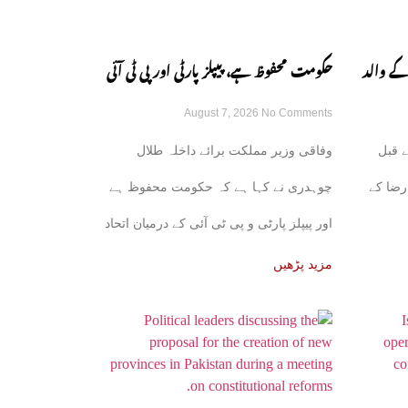
کے والد
حکومت محفوظ ہے، پیپلز پارٹی اور پی ٹی آئی
August 7, 2026
No Comments
کے اتحاد کی باتیں بے بنیاد ہیں: طلال چوہدری
 قبل
وفاقی وزیر مملکت برائے داخلہ طلال
رضا کے
چوہدری نے کہا ہے کہ حکومت محفوظ ہے
اور پیپلز پارٹی و پی ٹی آئی کے درمیان اتحاد
کی
مزید پڑھیں