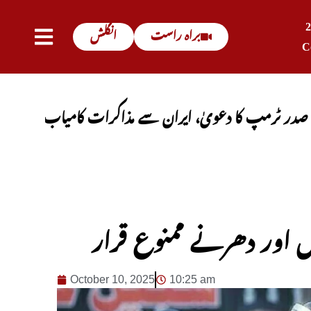
براہ راست
انگلش
C
دعویٰ، ایران سے مذاکرات کامیاب ہوں گے، آبنائے ہرمز 
October 10, 2025
10:25 am