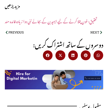
مزید پڑھیں
تحقیق: خون پتلا کرنے کے لیے ایسپرن کے بجائے نئی دوا زیادہ فائدہ مند
PREVIOUS
NEXT
:دوسروں کے ساتھ اشتراک کریں
مقبول پوسٹس