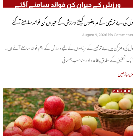
دل کی بے ترتیبی کے مریضوں کیلئے ورزش کے حیران کن فوائد سامنے آگئے
August 9, 2026
No Comments
دل کی دھڑکن میں بے ترتیبی کے مریضوں کے لیے ورزش کے اہم فوائد سامنے آئے ہیں۔
ایک تحقیق کے مطابق باقاعدہ اور مناسب جسمانی
مزید پڑھیں