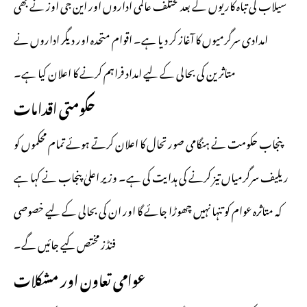
سیلاب کی تباہ کاریوں کے بعد مختلف عالمی اداروں اور این جی اوز نے بھی
امدادی سرگرمیوں کا آغاز کر دیا ہے۔ اقوام متحدہ اور دیگر اداروں نے
متاثرین کی بحالی کے لیے امداد فراہم کرنے کا اعلان کیا ہے۔
حکومتی اقدامات
پنجاب حکومت نے ہنگامی صورتحال کا اعلان کرتے ہوئے تمام محکموں کو
ریلیف سرگرمیاں تیز کرنے کی ہدایت کی ہے۔ وزیر اعلیٰ پنجاب نے کہا ہے
کہ متاثرہ عوام کو تنہا نہیں چھوڑا جائے گا اور ان کی بحالی کے لیے خصوصی
فنڈز مختص کیے جائیں گے۔
عوامی تعاون اور مشکلات