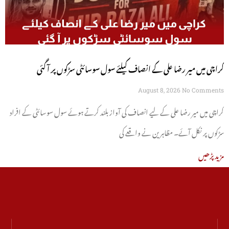
کراچی میں میر رضا علی کے انصاف کیلئے سول سوسائٹی سڑکوں پر آ گئی
August 8, 2026
No Comments
کراچی میں میر رضا علی کے لیے انصاف کی آواز بلند کرتے ہوئے سول سوسائٹی کے افراد
سڑکوں پر نکل آئے۔ مظاہرین نے واقعے کی
مزید پڑھیں