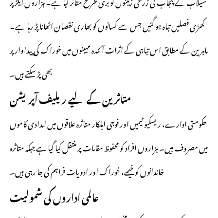
سیلاب نے پنجاب کی زرعی زمینوں کو بری طرح متاثر کیا ہے۔ ہزاروں ایکڑ پر
کھڑی فصلیں تباہ ہو گئیں جس سے کسانوں کو بھاری نقصان اٹھانا پڑ رہا ہے۔
ماہرین کے مطابق اس تباہی کے اثرات آئندہ مہینوں میں خوراک کی پیداوار پر
بھی پڑ سکتے ہیں۔
متاثرین کے لیے ریلیف آپریشن
حکومتی ادارے، ریسکیو ٹیمیں اور فوجی اہلکار متاثرہ علاقوں میں امدادی کاموں
میں مصروف ہیں۔ ہزاروں افراد کو محفوظ مقامات پر منتقل کیا گیا ہے جبکہ متاثرہ
خاندانوں کو خیمے، خوراک اور ادویات فراہم کی جا رہی ہیں۔
عالمی اداروں کی شمولیت