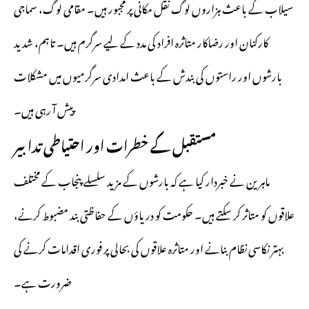
سیلاب کے باعث ہزاروں لوگ نقل مکانی پر مجبور ہیں۔ مقامی لوگ، سماجی
کارکنان اور رضاکار متاثرہ افراد کی مدد کے لیے سرگرم ہیں۔ تاہم، شدید
بارشوں اور راستوں کی بندش کے باعث امدادی سرگرمیوں میں مشکلات
پیش آ رہی ہیں۔
مستقبل کے خطرات اور احتیاطی تدابیر
ماہرین نے خبردار کیا ہے کہ بارشوں کے مزید سلسلے پنجاب کے مختلف
علاقوں کو متاثر کر سکتے ہیں۔ حکومت کو دریاؤں کے حفاظتی بند مضبوط کرنے،
بہتر نکاسی نظام بنانے اور متاثرہ علاقوں کی بحالی پر فوری اقدامات کرنے کی
ضرورت ہے۔