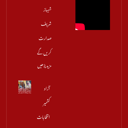
شہباز
شریف
صدارت
کریں گے
مزید پڑھیں
آزاد
کشمیر
انتخابات