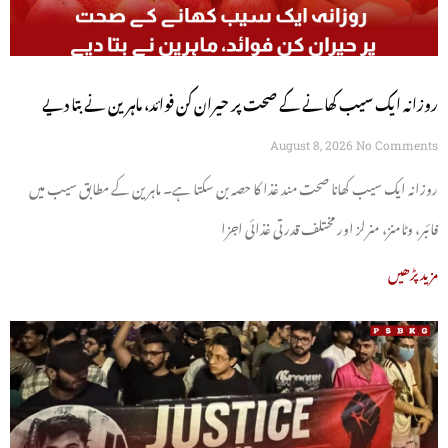
روزانہ ایک سیب کھانے کے صحت پر حیران کن فوائد، ماہرین نے بتا دیے
August 8, 2026
No Comments
روزانہ ایک سیب کھانا صحت مند غذا کا حصہ بن سکتا ہے۔ ماہرین کے مطابق سیب میں
فائبر، وٹامنز، منرلز اور مختلف قدرتی غذائی اجزا
مزید پڑھیں