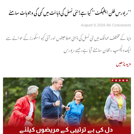
’’ریورس فلن ایفیکٹ‘‘ کیا ہے؟ نئی نسل کی ذہانت میں کمی کی وجوہات سامنے
آگئیں
August 9, 2026
No Comments
دنیا کے مختلف ممالک میں نئی نسل کی ذہنی صلاحیتوں اور آئی کیو اسکورز کے حوالے سے
ایک دلچسپ رجحان سامنے آیا ہے، جسے ریورس
مزید پڑھیں