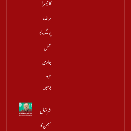
کا تیسرا
مرحلہ،
پولنگ کا
عمل
جاری
مزید
پڑھیں
شرجیل
میمن کا