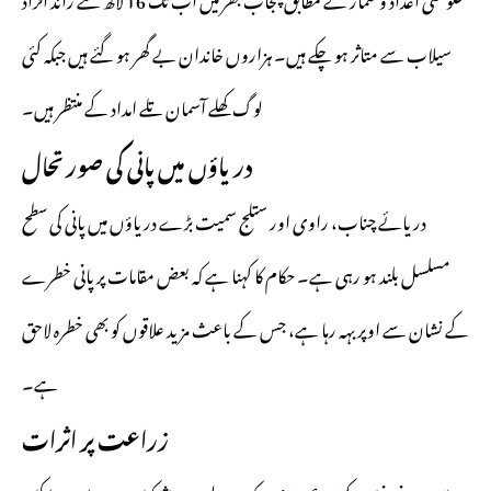
سیلاب سے متاثر ہو چکے ہیں۔ ہزاروں خاندان بے گھر ہو گئے ہیں جبکہ کئی
لوگ کھلے آسمان تلے امداد کے منتظر ہیں۔
دریاؤں میں پانی کی صورتحال
دریائے چناب، راوی اور ستلج سمیت بڑے دریاؤں میں پانی کی سطح
مسلسل بلند ہو رہی ہے۔ حکام کا کہنا ہے کہ بعض مقامات پر پانی خطرے
کے نشان سے اوپر بہہ رہا ہے، جس کے باعث مزید علاقوں کو بھی خطرہ لاحق
ہے۔
زراعت پر اثرات