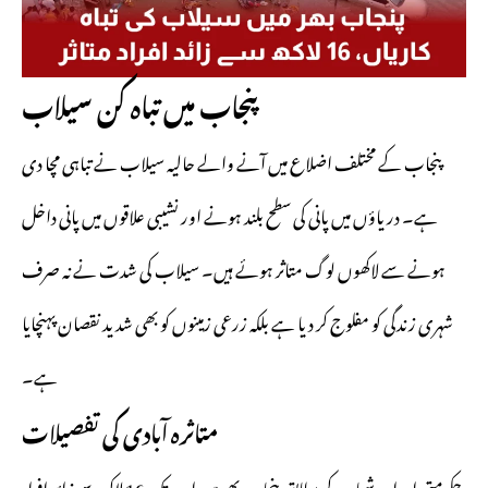
پنجاب میں تباہ کن سیلاب
پنجاب کے مختلف اضلاع میں آنے والے حالیہ سیلاب نے تباہی مچا دی
ہے۔ دریاؤں میں پانی کی سطح بلند ہونے اور نشیبی علاقوں میں پانی داخل
ہونے سے لاکھوں لوگ متاثر ہوئے ہیں۔ سیلاب کی شدت نے نہ صرف
شہری زندگی کو مفلوج کر دیا ہے بلکہ زرعی زمینوں کو بھی شدید نقصان پہنچایا
ہے۔
متاثرہ آبادی کی تفصیلات
حکومتی اعداد و شمار کے مطابق پنجاب بھر میں اب تک 16 لاکھ سے زائد افراد