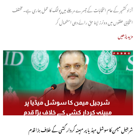
آزاد کشمیر کے عام انتخابات کے تیسرے مرحلے میں پولنگ کا عمل جاری ہے۔ مختلف
انتخابی حلقوں میں ووٹرز اپنا حقِ رائے دہی استعمال کر
مزید پڑھیں
شرجیل میمن کا سوشل میڈیا پر مبینہ کردار کشی کے خلاف بڑا قدم