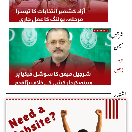
صدارت
کا تیسرا
کریں گے
مرحلہ،
پولنگ کا
شرجیل
عمل
میمن
جاری
کا
مزید
پڑھیں
سوشل
میڈیا
اشتہار
پر مبینہ
کردار
کشی
کے