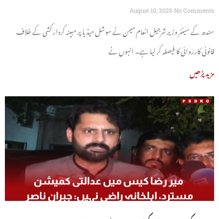
August 10, 2026
No Comments
سندھ کے سینئر وزیر شرجیل انعام میمن نے سوشل میڈیا پر مبینہ کردار کشی کے خلاف
قانونی کارروائی کا فیصلہ کر لیا ہے۔ انہوں نے
مزید پڑھیں