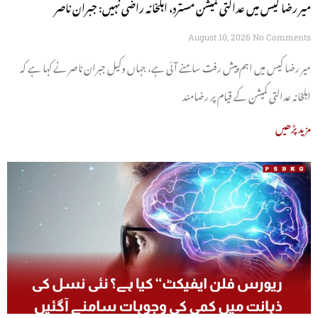
میر رضا کیس میں عدالتی کمیشن مسترد، اہلخانہ راضی نہیں: جبران ناصر
August 10, 2026
No Comments
میر رضا کیس میں اہم پیش رفت سامنے آئی ہے، جہاں وکیل جبران ناصر نے کہا ہے کہ
اہلخانہ عدالتی کمیشن کے قیام پر رضامند
مزید پڑھیں