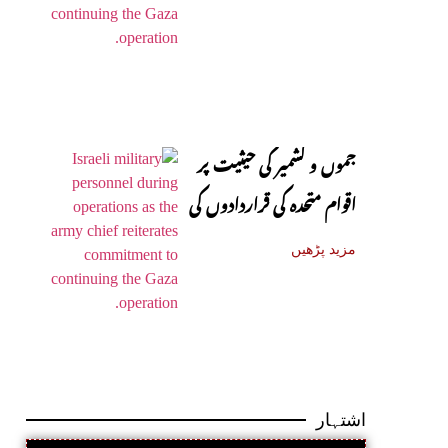
جموں و کشمیر کی حیثیت پر
اقوام متحدہ کی قراردادوں کی
قانونی حیثیت تبدیل نہیں
مزید پڑھیں
ہوئی: نائب ترجمان یو این
اشتہار