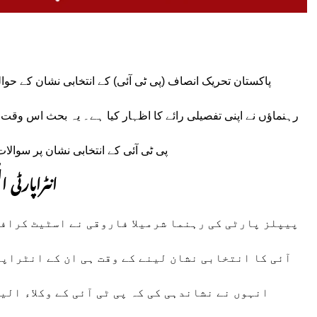
پاکستان تحریک انصاف (پی ٹی آئی) کے انتخابی نشان کے حو
رہنماؤں نے اپنی تفصیلی رائے کا اظہار کیا ہے۔ یہ بحث اس وق
پی ٹی آئی کے انتخابی نشان پر سوالات 
انٹراپارٹی 
پیپلز پارٹی کی رہنما شرمیلا فاروقی نے اسٹیٹ کرافٹ
آئی کا انتخابی نشان لینے کے وقت ہی ان کے انٹراپ
انہوں نے نشاندہی کی کہ پی ٹی آئی کے وکلاء الی