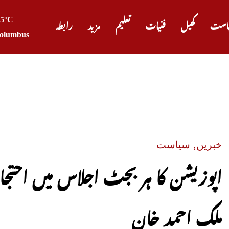
25°C
است
کھیل
فنیات
تعلیم
مزید
رابطہ
olumbus
پیٹرول 
خبریں
,
سیاست
اپوزیشن کا ہر بجٹ اجلاس میں احتجا
ملک احمد خان