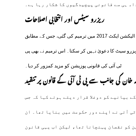
ء ہی سے قانونی پیچیدگیوں کا شکار رہا ہے۔
ریزرو سیٹس اور انتخابی اصلاحات
شرمیلا فاروقی نے مزید کہا کہ اگست 2024 میں قومی اسمبلی کے الیکشن ایکٹ 2017 میں ترمیم کی گئی، جس کے مطابق
یزرو سیٹ کا دعویٰ نہیں کر سکتا۔ اس ترمیم نے بھی پی
ٹی آئی کی قانونی پوزیشن کو مزید کمزور کر دیا۔
ہ خان کی جانب سے پی ٹی آئی کے قانون پر تنقید
کے بیانیے کو دوغلا قرار دیتے ہوئے کہا کہ جس
ٹی آئی نے اپنے دور حکومت میں بنایا تھا۔ ان
ن کو نقصان پہنچانا تھا، لیکن اب یہی قانون