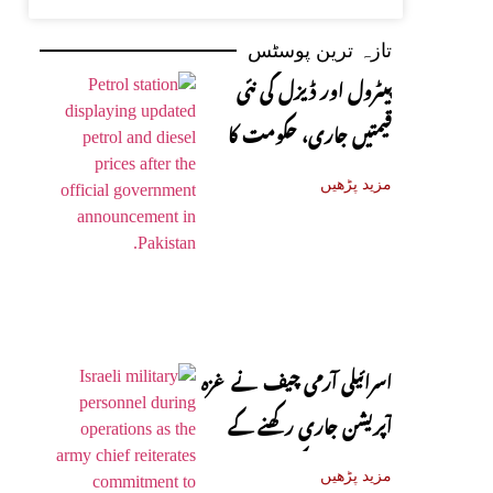
تازہ ترین پوسٹس
پیٹرول اور ڈیزل کی نئی
قیمتیں جاری، حکومت کا
باضابطہ اعلان
مزید پڑھیں
اسرائیلی آرمی چیف نے غزہ
آپریشن جاری رکھنے کے
عزم کا اظہار کر دیا
مزید پڑھیں