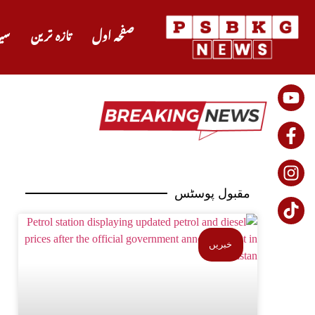
صفحہ اول
تازہ ترین
سی
مقبول پوسٹس
خبریں