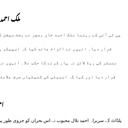
ملک احمد 
پی ٹی آئی کے رہنما ملک احمد خان بھچر نے بجٹ سیشن 
قرار دیا۔ انہوں نے الزام عائد کیا کہ اسپیکر پ
منسٹر کی ریڈ لائن نہ پار کرنے کا حکم ملا۔ انہوں ن
قرار دیا اور کہا کہ اسمبلی کی کمیٹیاں صرف علامت
اح
پلڈاٹ کے سربراہ احمد بلال محبوب نے اس بحران کو جزوی طور پر پی