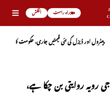
براہ راست
انگلش
C
اور ڈیزل کی نئی قیمتیں جاری، حکومت کا باضابطہ اعلان
جی رویہ روایتی بن چکا ہے،