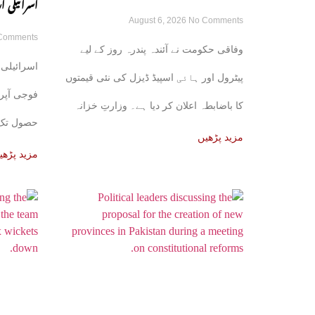
اسرائیلی
August 6, 2026
No Comments
کا باضابطہ اعلان
Comments
رکھنے کے ع
وفاقی حکومت نے آئندہ پندرہ روز کے لیے
اسرائیلی 
پیٹرول اور ہائی اسپیڈ ڈیزل کی نئی قیمتوں
فوجی آپر
کا باضابطہ اعلان کر دیا ہے۔ وزارتِ خزانہ
حصول تک ج
کی
مزید پڑھیں
مزید پڑھی