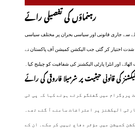
رہنماؤں کی تفصیلی رائے
الے سے جاری قانونی اور سیاسی بحران پر مختلف سیاسی
ت شدت اختیار کر گئی جب الیکشن کمیشن آف پاکستان نے
اٹھائے اور انٹرا پارٹی الیکشنز کی شفافیت کو چیلنج کیا۔
الیکشنز کی قانونی حیثیت پر شرمیلا فاروقی کی رائے
 پروگرام میں گفتگو کرتے ہوئے کہا کہ پی ٹی
ارٹی الیکشنز پر اعتراضات سامنے آ گئے تھے۔
کشن کمیشن میں مؤثر دفاع نہیں کر سکے۔ ان کے