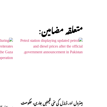
:متعلقہ مضامین
پیٹرول اور ڈیزل کی نئی قیمتیں جاری، حکومت