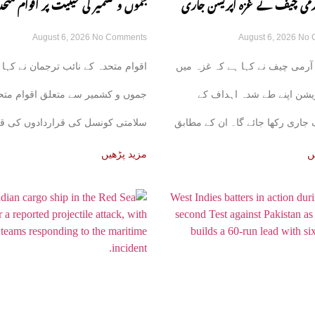
 آرمی چیف نے غزہ آپریشن جاری
جموں و کشمیر کی حیثیت پر اقوام متحد
August 6, 2026
No Comments
August 6, 2026
No 
زم کا اظہار کر دیا
قراردادوں کی قانونی حیثیت تبدیل نہی
آرمی چیف نے کہا ہے کہ غزہ میں
اقوام متحدہ کے نائب ترجمان نے کہا 
نائب ترجمان یو این
یشن اپنے طے شدہ اہداف کے
جموں و کشمیر سے متعلق اقوام متح
اری رکھا جائے گا۔ ان کے مطابق
سلامتی کونسل کی قراردادوں کی قا
حیثیت میں
ں
مزید پڑھیں