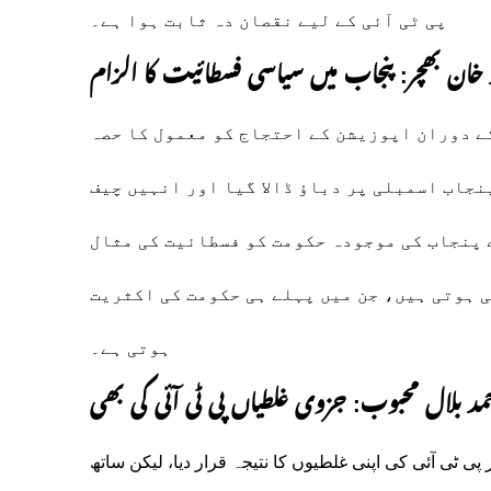
پی ٹی آئی کے لیے نقصان دہ ثابت ہوا ہے۔
خان بھچر: پنجاب میں سیاسی فسطائیت کا الزام
کے دوران اپوزیشن کے احتجاج کو معمول کا حصہ
نجاب اسمبلی پر دباؤ ڈالا گیا اور انہیں چیف
ے پنجاب کی موجودہ حکومت کو فسطائیت کی مثال
ی ہوتی ہیں، جن میں پہلے ہی حکومت کی اکثریت
ہوتی ہے۔
مد بلال محبوب: جزوی غلطیاں پی ٹی آئی کی بھی
 ٹی آئی کی اپنی غلطیوں کا نتیجہ قرار دیا، لیکن ساتھ