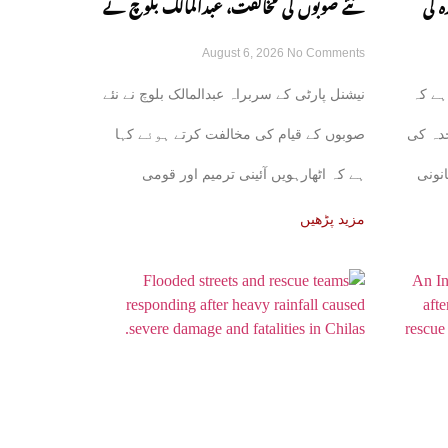
ہ کی
نئے صوبوں کی مخالفت، عبدالمالک بلوچ نے
August 6, 2026
No Comments
ں ہوئی:
اٹھارہویں ترمیم پر دوٹوک مؤقف اختیار کر
ہے کہ
نیشنل پارٹی کے سربراہ عبدالمالک بلوچ نے نئے
لیا
دہ کی
صوبوں کے قیام کی مخالفت کرتے ہوئے کہا
نونی
ہے کہ اٹھارہویں آئینی ترمیم اور قومی
مالیاتی کمیشن
مزید پڑھیں