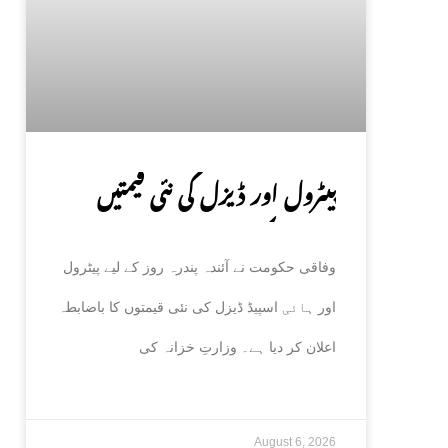
پیٹرول اور ڈیزل کی نئی قیمتیں
جاری، حکومت کا باضابطہ اعلان
وفاقی حکومت نے آئندہ پندرہ روز کے لیے پیٹرول
اور ہائی اسپیڈ ڈیزل کی نئی قیمتوں کا باضابطہ
اعلان کر دیا ہے۔ وزارتِ خزانہ کی
August 6, 2026