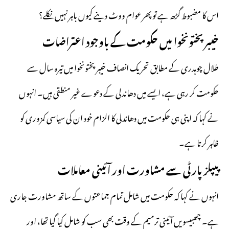
اس کا مضبوط گڑھ ہے تو پھر عوام ووٹ دینے کیوں باہر نہیں نکلے؟
خیبر پختونخوا میں حکومت کے باوجود اعتراضات
طلال چوہدری کے مطابق تحریک انصاف خیبر پختونخوا میں تیرہ سال سے
حکومت کر رہی ہے، ایسے میں دھاندلی کے دعوے غیر منطقی ہیں۔ انہوں
نے کہا کہ اپنی ہی حکومت میں دھاندلی کا الزام خود ان کی سیاسی کمزوری کو
ظاہر کرتا ہے۔
پیپلز پارٹی سے مشاورت اور آئینی معاملات
انہوں نے کہا کہ حکومت میں شامل تمام جماعتوں کے ساتھ مشاورت جاری
ہے۔ چھبیسویں آئینی ترمیم کے وقت بھی سب کو شامل کیا گیا تھا، اور