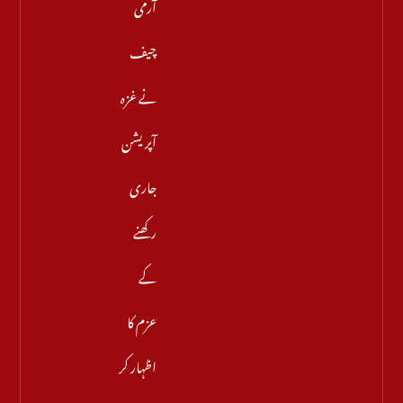
آرمی
چیف
نے غزہ
آپریشن
جاری
رکھنے
کے
عزم کا
اظہار کر