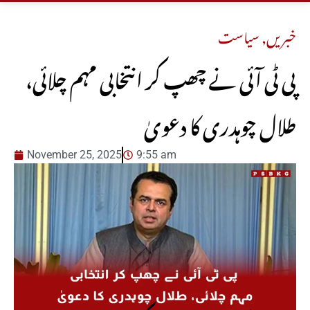
خبریں
,
سیاست
پی ٹی آئی نے چھپ کر انتخابی مہم چلائی،
طلال چوہدری کا دعویٰ
November 25, 2025
9:55 am