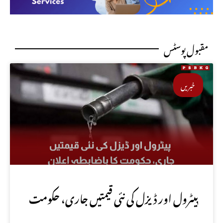
مقبول پوسٹس
خبریں
پیٹرول اور ڈیزل کی نئی قیمتیں جاری، حکومت
کا باضابطہ اعلان