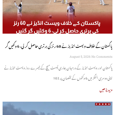
پاکستان کے خلاف ویسٹ انڈیز نے 60 رنز کی برتری حاصل کر لی، 6 وکٹیں گر
گئیں
August 5, 2026
No Comments
پاکستان اور ویسٹ انڈیز کے درمیان جاری ٹیسٹ میچ کے تیسرے روز ویسٹ انڈیز نے
اپنی دوسری اننگز میں 6 وکٹوں کے نقصان پر 103
مزید پڑھیں