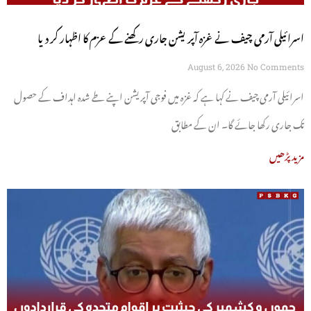
اسرائیلی آرمی چیف نے غزہ آپریشن جاری رکھنے کے عزم کا اظہار کر دیا
August 6, 2026
No Comments
اسرائیلی آرمی چیف نے کہا ہے کہ غزہ میں فوجی آپریشن اپنے طے شدہ اہداف کے حصول
تک جاری رکھا جائے گا۔ ان کے مطابق
مزید پڑھیں