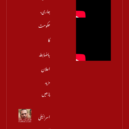
جاری،
حکومت
کا
باضابطہ
اعلان
مزید
پڑھیں
اسرائیلی