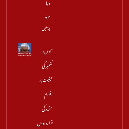
دیا
مزید
پڑھیں
جموں و
کشمیر کی
حیثیت پر
اقوام
متحدہ کی
قراردادوں