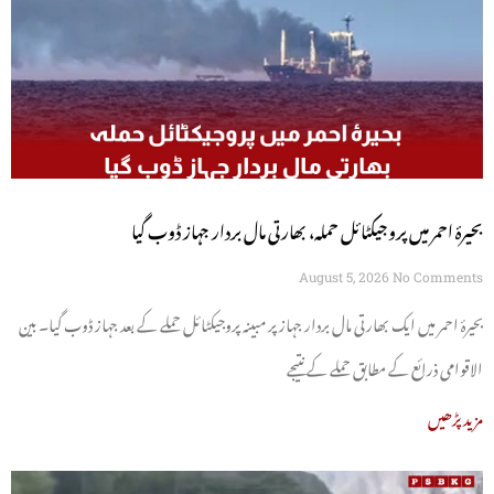
بحیرۂ احمر میں پروجیکٹائل حملہ، بھارتی مال بردار جہاز ڈوب گیا
August 5, 2026
No Comments
بحیرۂ احمر میں ایک بھارتی مال بردار جہاز پر مبینہ پروجیکٹائل حملے کے بعد جہاز ڈوب گیا۔ بین
الاقوامی ذرائع کے مطابق حملے کے نتیجے
مزید پڑھیں