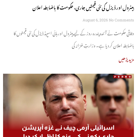
پیٹرول اور ڈیزل کی نئی قیمتیں جاری، حکومت کا باضابطہ اعلان
August 6, 2026
No Comments
وفاقی حکومت نے آئندہ پندرہ روز کے لیے پیٹرول اور ہائی اسپیڈ ڈیزل کی نئی قیمتوں کا
باضابطہ اعلان کر دیا ہے۔ وزارتِ خزانہ کی
مزید پڑھیں