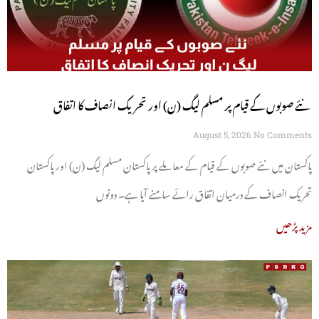
نئے صوبوں کے قیام پر مسلم لیگ (ن) اور تحریک انصاف کا اتفاق
August 5, 2026
No Comments
پاکستان میں نئے صوبوں کے قیام کے معاملے پر پاکستان مسلم لیگ (ن) اور پاکستان
تحریک انصاف کے درمیان اتفاق رائے سامنے آیا ہے۔ دونوں
مزید پڑھیں