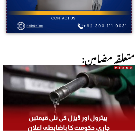
:متعلقہ مضامین