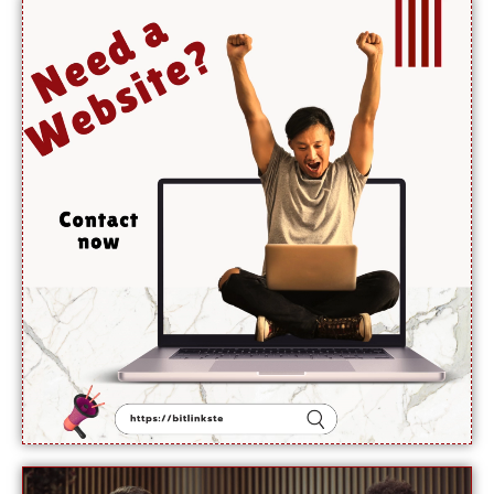
کی قانونی
حیثیت
تبدیل
نہیں
ہوئی:
نائب
ترجمان یو
این