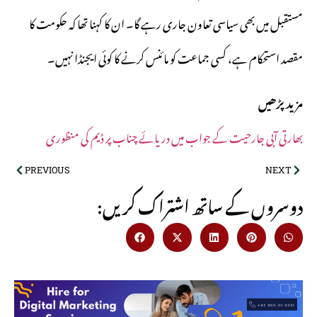
مستقبل میں بھی سیاسی تعاون جاری رہے گا۔ ان کا کہنا تھا کہ حکومت کا
مقصد استحکام ہے، کسی جماعت کو مائنس کرنے کا کوئی ایجنڈا نہیں۔
مزید پڑھیں
بھارتی آبی جارحیت کے جواب میں دریائے چناب پر ڈیم کی منظوری
PREVIOUS
NEXT
:دوسروں کے ساتھ اشتراک کریں