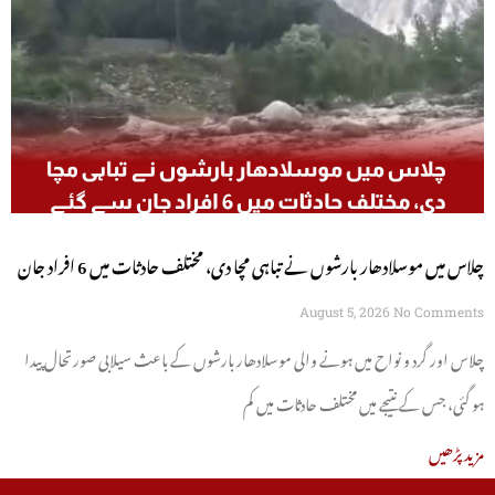
چلاس میں موسلادھار بارشوں نے تباہی مچا دی، مختلف حادثات میں 6 افراد جان
سے گئے
August 5, 2026
No Comments
چلاس اور گرد و نواح میں ہونے والی موسلادھار بارشوں کے باعث سیلابی صورتحال پیدا
ہو گئی، جس کے نتیجے میں مختلف حادثات میں کم
مزید پڑھیں