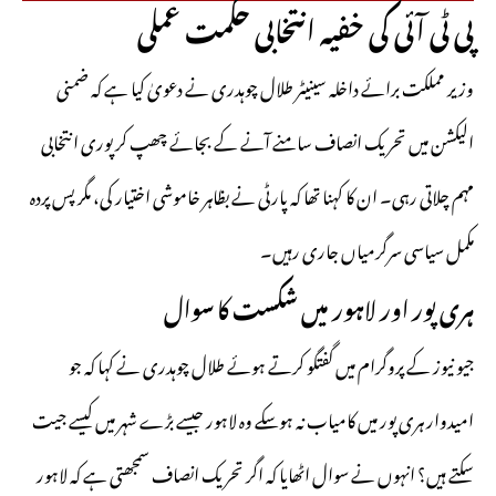
پی ٹی آئی کی خفیہ انتخابی حکمت عملی
وزیر مملکت برائے داخلہ سینیٹر طلال چوہدری نے دعویٰ کیا ہے کہ ضمنی
الیکشن میں تحریک انصاف سامنے آنے کے بجائے چھپ کر پوری انتخابی
مہم چلاتی رہی۔ ان کا کہنا تھا کہ پارٹی نے بظاہر خاموشی اختیار کی، مگر پس پردہ
مکمل سیاسی سرگرمیاں جاری رہیں۔
ہری پور اور لاہور میں شکست کا سوال
جیو نیوز کے پروگرام میں گفتگو کرتے ہوئے طلال چوہدری نے کہا کہ جو
امیدوار ہری پور میں کامیاب نہ ہوسکے وہ لاہور جیسے بڑے شہر میں کیسے جیت
سکتے ہیں؟ انہوں نے سوال اٹھایا کہ اگر تحریک انصاف سمجھتی ہے کہ لاہور