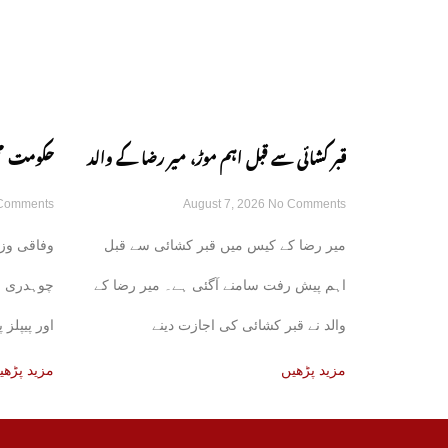
قبر کشائی سے قبل اہم موڑ، میر رضا کے والد
حکومت محف
Comments
August 7, 2026
No Comments
نے اجازت دینے سے انکار کر دیا
کے اتحاد 
میر رضا کے کیس میں قبر کشائی سے قبل
وفاقی وزی
اہم پیش رفت سامنے آگئی ہے۔ میر رضا کے
چوہدری ن
والد نے قبر کشائی کی اجازت دینے
اور پیپلز 
کی
مزید پڑھیں
مزید پڑھی