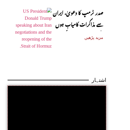
صدر ٹرمپ کا دعویٰ، ایران
سے مذاکرات کامیاب ہوں
گے، آبنائے ہرمز جلد کھل
مزید پڑھیں
جائے گی
اشتہار