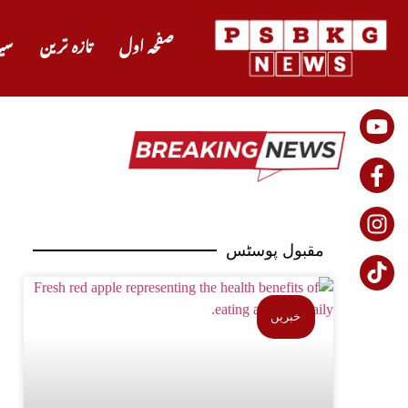
صفحہ اول
تازہ ترین
سی
مقبول پوسٹس
خبریں