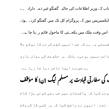
ب کے وزیر اطلاعات کی حالیہ گفتگو غیر ذمہ دارانہ ہے
 ایکسپریس نیوز کے پروگرام کل تک میں گفتگو کرتے ہوئے
کہ اس وقت ملک میں یکجہتی کا ماحول قائم رہنا چاہیے۔
متی یہ ہے کہ جب انہیں کچھ کرنے کا موقع ملا
غائب نہیں ہوئی، بلکہ یہ حکومت کی بیان بازی
ہے جس سے ایسا تاثر دیا جا رہا ہے۔
 کی سفارتی قیادت پر مسلم لیگ (ن) کا مؤقف
وئے کہا کہ پاکستان میں جب بھی کوئی بڑا کام
 تھے۔ انہوں نے واضح کیا کہ وہ کسی کا کریڈٹ