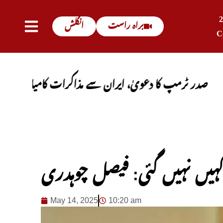
براہ راست
انگلش
C
مپ کا دعویٰ، ایران سے مذاکرات کامیاب ہوں گے، آبنائ
کہیں نہیں گئی: فیصل چوہدری
May 14, 2025
10:20 am