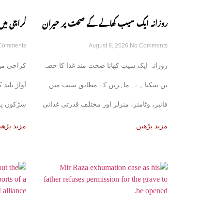
روزانہ ایک سیب کھانے کے صحت پر حیران
کراچی میں
Comments
August 8, 2026
No Comments
کن فوائد، ماہرین نے بتا دیے
سوسائٹی س
روزانہ ایک سیب کھانا صحت مند غذا کا حصہ
کراچی می
بن سکتا ہے۔ ماہرین کے مطابق سیب میں
آواز بلند
فائبر، وٹامنز، منرلز اور مختلف قدرتی غذائی
سڑکوں پر
اجزا
مزید پڑھیں
مزید پڑھی