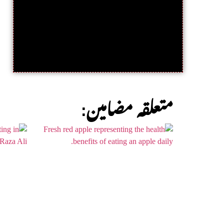
:متعلقہ مضامین