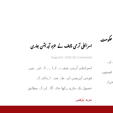
، حکومت
اسرائیلی آرمی چیف نے غزہ آپریشن جاری
August 6, 2026
No Comments
رکھنے کے عزم کا اظہار کر دیا
لیے
اسرائیلی آرمی چیف نے کہا ہے کہ غزہ میں
قیمتوں
فوجی آپریشن اپنے طے شدہ اہداف کے
خزانہ
حصول تک جاری رکھا جائے گا۔ ان کے مطابق
مزید پڑھیں