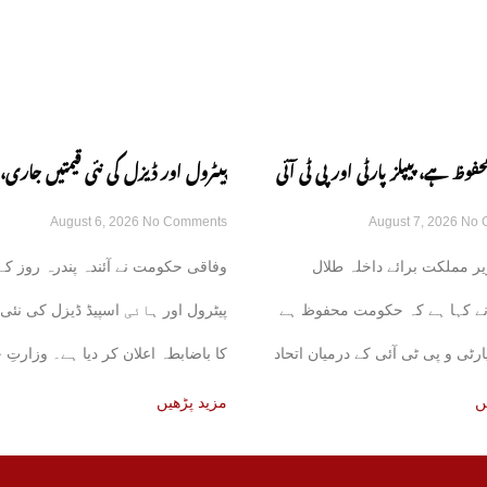
وظ ہے، پیپلز پارٹی اور پی ٹی آئی
پیٹرول اور ڈیزل کی نئی قیمتیں جاری
August 6, 2026
No Comments
August 7, 2026
No 
کی باتیں بے بنیاد ہیں: طلال چوہدری
کا باضابطہ اعلان
ر مملکت برائے داخلہ طلال
وفاقی حکومت نے آئندہ پندرہ روز کے 
ے کہا ہے کہ حکومت محفوظ ہے
پیٹرول اور ہائی اسپیڈ ڈیزل کی نئی 
پارٹی و پی ٹی آئی کے درمیان اتحاد
کا باضابطہ اعلان کر دیا ہے۔ وزارتِ 
کی
ں
مزید پڑھیں