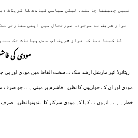
نہیں چھیننا چاہتے، لیکن سیاسی قیادت کا کریڈٹ دین
نواز شریف نے موجودہ صورتحال میں اپنی سفارتی صلاح
کا کہنا تھا کہ نواز شریف اب محض بیانات تک محدو
مودی کی فاشس
ریٹائرڈ ائیر مارشل ارشد ملک نے سخت الفاظ میں مودی اور بی جے پی
مودی اور ان کے حواریوں کا نظریہ فاشزم پر مبنی ہے، جو صرف مسلم
خطرہ ہے۔ انہوں نے کہا کہ مودی سرکار کا ہندوتوا نظریہ صرف ا