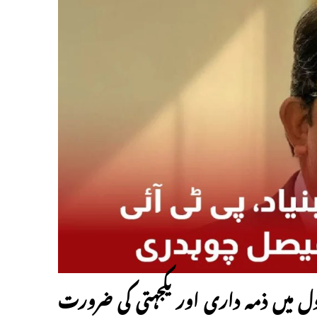
ل میں ذمہ داری اور یکجہتی کی ضرورت