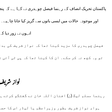
پاکستان تحریک انصاف کے رہنما فیصل چوہدری نے کہا ہے کہ پنجا
اور موجودہ حالات میں ایسی باتوں سے گریز کیا جانا چاہیے۔
انہوں نے زور دیا 
فیصل چوہدری کا مزید کہنا تھا کہ نواز شریف کی بدقس
تو وہ کچھ نہ کر سکے۔ ان کا کہنا تھا کہ پی ٹی آئی 
نواز شریف
رہنما مسلم لیگ (ن) افنان اللہ خان نے گفتگو کرتے ہ
ہوا، نواز شریف بطور وزیراعظم یا لیڈر اس کا حصہ