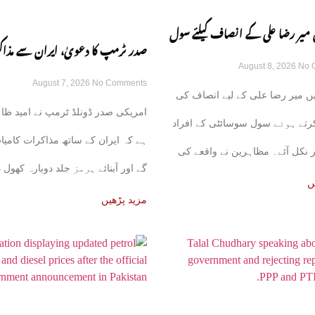
 میر رضا علی کے انصاف کیلئے سول
صدر ٹرمپ کا دعویٰ، ایران سے مذا
August 8, 2026
No 
ڑکوں پر آ گئی
August 7, 2026
No Comments
کامیاب ہوں گے، آبنائے ہرمز جلد ک
ں میر رضا علی کے لیے انصاف کی
امریکی صدر ڈونلڈ ٹرمپ نے امید ظا
گی
 کرتے ہوئے سول سوسائٹی کے افراد
ہے کہ ایران کے ساتھ مذاکرات کامیا
 نکل آئے۔ مظاہرین نے واقعے کی
گے اور آبنائے ہرمز جلد دوبارہ کھول 
ں
مزید پڑھیں