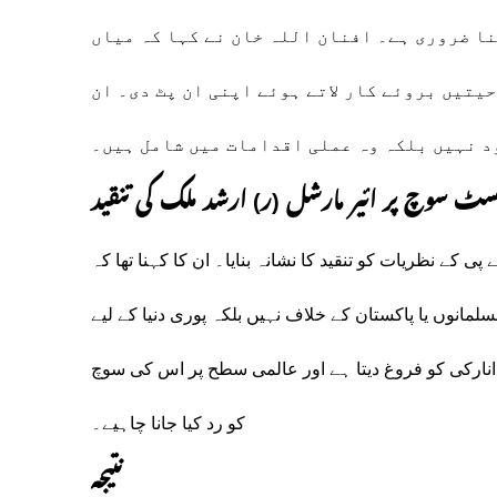
ا ضروری ہے۔ افنان اللہ خان نے کہا کہ میاں
یتیں بروئے کار لاتے ہوئے اپنی ان پٹ دی۔ ان
د نہیں بلکہ وہ عملی اقدامات میں شامل ہیں۔
ٹ سوچ پر ائیر مارشل (ر) ارشد ملک کی تنقید
 کے نظریات کو تنقید کا نشانہ بنایا۔ ان کا کہنا تھا کہ
انوں یا پاکستان کے خلاف نہیں بلکہ پوری دنیا کے لیے
نارکی کو فروغ دیتا ہے اور عالمی سطح پر اس کی سوچ
کو رد کیا جانا چاہیے۔
نتیجہ