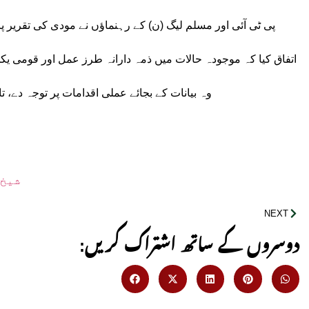
پی ٹی آئی اور مسلم لیگ (ن) کے رہنماؤں نے مودی کی تقریر 
اتفاق کیا کہ موجودہ حالات میں ذمہ دارانہ طرز عمل اور قومی
وہ بیانات کے بجائے عملی اقدامات پر توجہ دے، ت
شیخ 
NEXT
:دوسروں کے ساتھ اشتراک کریں