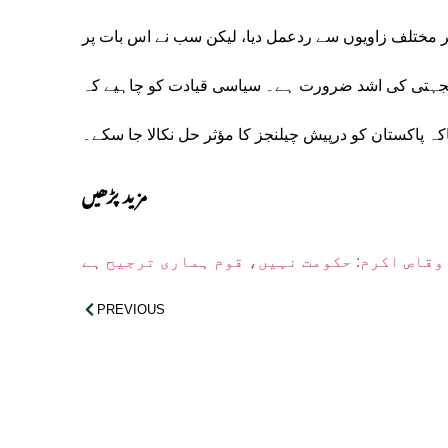
پر مختلف زاویوں سے ردعمل دیا، لیکن سب نے اس بات پر
 یکجہتی کی اشد ضرورت ہے۔ سیاسی قیادت کو چاہیے کہ
اکہ پاکستان کو درپیش چیلنجز کا مؤثر حل نکالا جا سکے۔
مزید پڑھیں
وقاص اکرم: حکومت نہیں، قوم ہماری ترجیح ہے
PREVIOUS