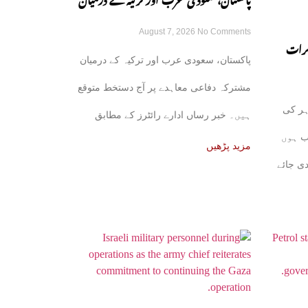
پاکستان، سعودی عرب اور ترکیہ کے درمیان
August 7, 2026
No Comments
مشترکہ دفاعی معاہدہ آج متوقع
کرات
پاکستان، سعودی عرب اور ترکیہ کے درمیان
ھل جائے
مشترکہ دفاعی معاہدے پر آج دستخط متوقع
ہر کی
ہیں۔ خبر رساں ادارے رائٹرز کے مطابق
ب ہوں
علاقائی ذرائع نے بتایا
مزید پڑھیں
دی جائے