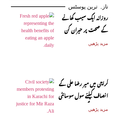
تازہ ترین پوسٹس
روزانہ ایک سیب کھانے
کے صحت پر حیران کن
فوائد، ماہرین نے بتا دیے
مزید پڑھیں
کراچی میں میر رضا علی کے
انصاف کیلئے سول سوسائٹی
سڑکوں پر آ گئی
مزید پڑھیں