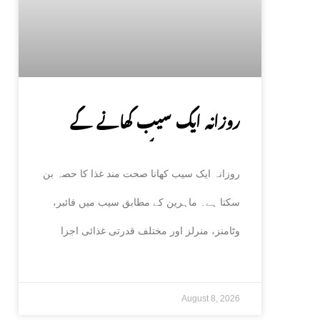
روزانہ ایک سیب کھانے کے
صحت پر حیران کن فوائد، ماہرین
روزانہ ایک سیب کھانا صحت مند غذا کا حصہ بن
نے بتا دیے
سکتا ہے۔ ماہرین کے مطابق سیب میں فائبر،
وٹامنز، منرلز اور مختلف قدرتی غذائی اجزا
August 8, 2026