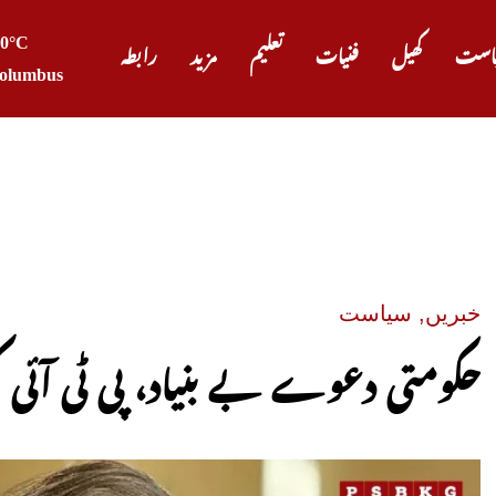
20°C
است
کھیل
فنیات
تعلیم
مزید
رابطہ
olumbus
صدر ٹر
خبریں
,
سیاست
حکومتی دعوے بے بنیاد، پی ٹی آئی 