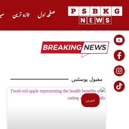
صفحہ اول
تازہ ترین
سی
مقبول پوسٹس
خبریں