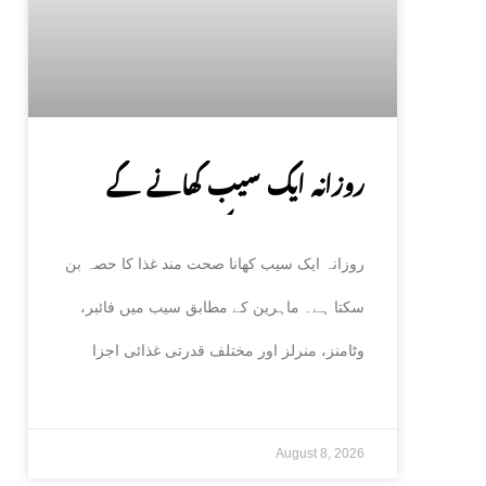
روزانہ ایک سیب کھانے کے
صحت پر حیران کن فوائد، ماہرین
روزانہ ایک سیب کھانا صحت مند غذا کا حصہ بن
نے بتا دیے
سکتا ہے۔ ماہرین کے مطابق سیب میں فائبر،
وٹامنز، منرلز اور مختلف قدرتی غذائی اجزا
August 8, 2026