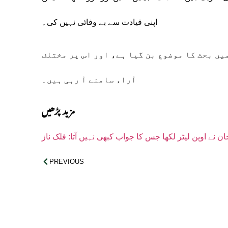
اپنی قیادت سے بے وفائی نہیں کی۔
یں بحث کا موضوع بن گیا ہے، اور اس پر مختلف
آراء سامنے آ رہی ہیں۔
مزید پڑھیں
ن نے اوپن لیٹر لکھا جس کا جواب کبھی نہیں آتا: فلک ناز
PREVIOUS