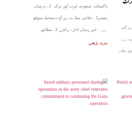
کرات
پاکستان، سعودی عرب اور ترکیہ کے درمیان
ھل جائے
مشترکہ دفاعی معاہدے پر آج دستخط متوقع
ہر کی
ہیں۔ خبر رساں ادارے رائٹرز کے مطابق
ب ہوں
علاقائی ذرائع نے بتایا
مزید پڑھیں
دی جائے