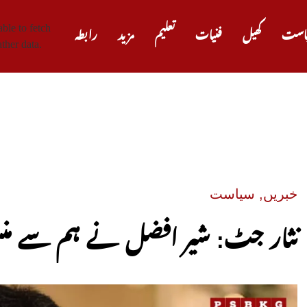
ble to fetch
است
کھیل
فنیات
تعلیم
مزید
رابطہ
ther data.
صدر ٹر
خبریں
,
سیاست
نثار جٹ: شیر افضل نے ہم سے منس