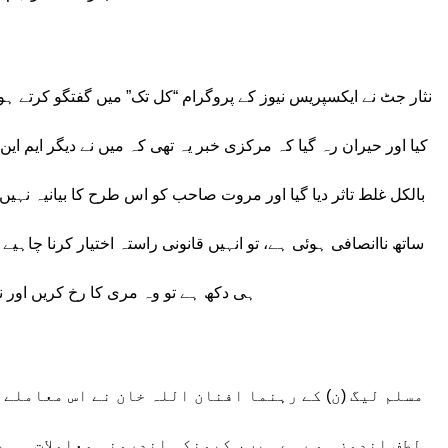
نثار جٹ نے ایکسپریس نیوز کے پروگرام “کل تک” میں گفتگو کرتے ہو
کیا اور حیران رہ گیا کہ مرکزی خبر یہ تھی کہ میں نے دیگر ایم این 
بالکل غلط تاثر دیا گیا اور مروت صاحب کو اس طرح کا بیانیہ نہیں 
ساتھ ناانصافی ہوئی ہے، تو انہیں قانونی راستہ اختیار کرنا چاہیے۔ 
ہی دکھ ہے تو وہ مری کا رخ کریں اور 
مسلم لیگ (ن) کے رہنما افنان اللہ خان نے اس معاملے 
لطف اندوز ہو رہے ہیں، کیونکہ اندرونی معاملات ہی پ