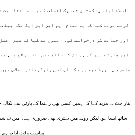
اسلام آباد پاکستان تحریک انصاف کے رہنما نثار جٹ ن
کرتے ہوئے کہا کہ ہم تمام ایم این ایز ایک جگہ بیٹھے
اور حمایت کی درخواست کی۔ انہوں نے کہا کہ شیر افضل 
اور چاہتے ہیں کہ ہم ان کا ساتھ دیں۔ اس موقع پر، می
صاحب، یہ پہلا موقع ہے کہ آپ کسی پارلیمانی اجلاس میں
نثار جٹ نے مزید کہا کہ ہمیں کسی بھی رہنما کے پارٹی سے نکالے 
ساتھ ایسا ہو، لیکن رویے میں بہتری بھی ضروری ہے۔ میں نے شیر ا
مناسب وقت آیا تو ہم 