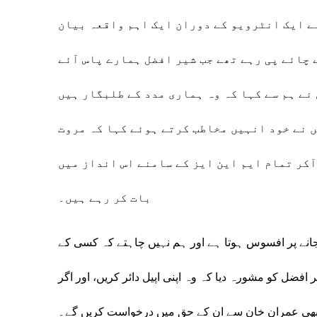
ے ایک انٹرویو کے دوران ایک اہم واقعہ بیان
 چائے پی رہے تھے جب شیر افضل ہمارے پاس آئے
نے ہم سے کہا کہ وہ ہماری مدد کے طلبگار ہیں
ں نے خود انہیں مخاطب کرتے ہوئے کہا کہ مروت
 آکر تمام ایم این ایز کے سامنے اس انداز میں
بات کر رہے ہیں۔
جانے پر افسوس ہوتا ہے اور ہم نہیں چاہتے کہ کسی کے
فضل کو مشورہ دیا کہ وہ اپنی اپیل دائر کریں، اور اگر
بھی عمران خان سے ان کے حق میں درخواست کریں گے۔