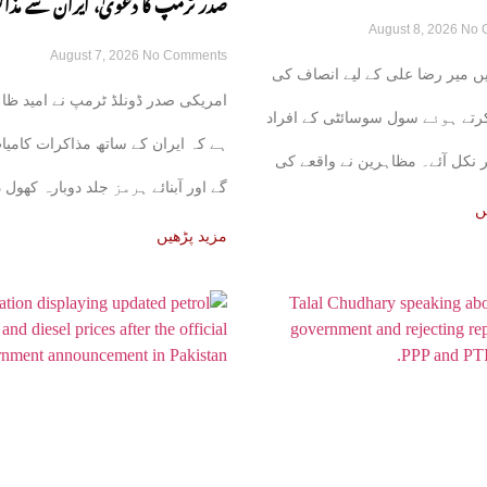
صدر ٹرمپ کا دعویٰ، ایران سے مذا
August 8, 2026
No 
ڑکوں پر آ گئی
August 7, 2026
No Comments
کامیاب ہوں گے، آبنائے ہرمز جلد ک
ں میر رضا علی کے لیے انصاف کی
امریکی صدر ڈونلڈ ٹرمپ نے امید ظا
گی
 کرتے ہوئے سول سوسائٹی کے افراد
ہے کہ ایران کے ساتھ مذاکرات کامیا
 نکل آئے۔ مظاہرین نے واقعے کی
گے اور آبنائے ہرمز جلد دوبارہ کھول 
ں
مزید پڑھیں