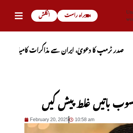
Una
براہ راست
انگلش
wea
مپ کا دعویٰ، ایران سے مذاکرات کامیاب ہوں گے، آبنائ
وب باتیں غلط پیش کیں
February 20, 2025
10:58 am