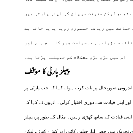
ے تھے، لیکن حقیقت میں ان کی اپنی پارٹی میں
 جماعت میں زیادہ جمہوری رویہ پایا جاتا ہے
ائد سے زیادہ ہے۔ سیاست صبر کا نام ہے، اور
اس میں بڑی بڑی مشکلات کو جھیلنا پڑتا ہے۔
پیپلز پارٹی کا مؤقف
 اندرونی صورتحال پر بات کرتے ہوئے کہا کہ جب پارٹی پر
ور اپنی قیادت سے دوری اختیار کرلی۔ انہوں نے کہا کہ
ی قیادت کے ساتھ کھڑی رہیں۔ مثال کے طور پر، پیپلز
 تحریک میں حصہ لیا، جیلیں کاٹیں اور کوڑے کھائے، لیکن