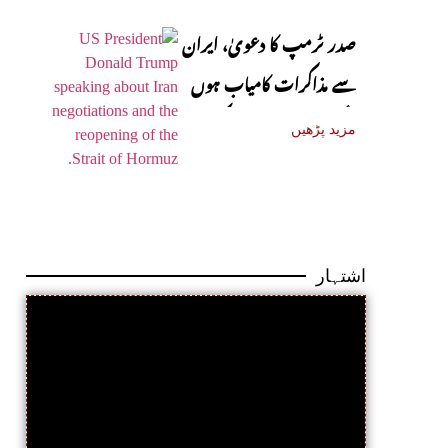
صدر ٹرمپ کا دعویٰ، ایران
سے مذاکرات کامیاب ہوں
گے، آبنائے ہرمز جلد کھل
مزید پڑھیں
جائے گی
اشتہار