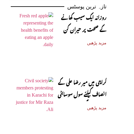
تازہ ترین پوسٹس
روزانہ ایک سیب کھانے
کے صحت پر حیران کن
فوائد، ماہرین نے بتا دیے
مزید پڑھیں
کراچی میں میر رضا علی کے
انصاف کیلئے سول سوسائٹی
سڑکوں پر آ گئی
مزید پڑھیں