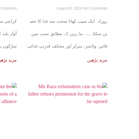
Comments
August 8, 2026
No Comments
کن فوائد، ماہرین نے بتا دیے
سوسائٹی س
روزانہ ایک سیب کھانا صحت مند غذا کا حصہ
کراچی می
بن سکتا ہے۔ ماہرین کے مطابق سیب میں
آواز بلند
فائبر، وٹامنز، منرلز اور مختلف قدرتی غذائی
سڑکوں پر
اجزا
مزید پڑھیں
مزید پڑھی