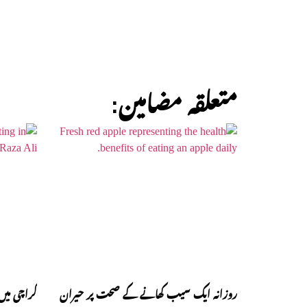
:متعلقہ مضامین
روزانہ ایک سیب کھانے کے صحت پر حیران
کراچی میں