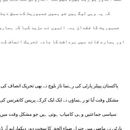
کہ یہ وہی لوگ ہیں جو ہمیں جمہوریت کے سبق دیت
جمہوریت کا فقدان ہے۔ انہوں نے مزید کہا کہ ہماری
اور ہمارے قائد میں برداشت کا مادہ تحریک انصاف کے ق
پاکستان پیپلز پارٹی کی رہنما ناز بلوچ نے بھی تحریک انصاف کی
مشکل وقت آیا تو رہنماؤں نے ایک ایک کرکے پریس کانفرنس کی ا
سیاسی جماعتیں وہی کامیاب ہوتی ہیں جو مشکل وقت میں اپن
پارٹی نے ماضی میں جنرل ضیاء الحق کا سخت دور دیکھا، ایم آر ڈی