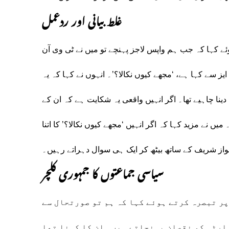
غلط بیانی اور ردعمل
ئے کہا کہ جب ہم واپس لاجز پہنچے تو میں نے ٹی وی آن
ایز سے کہا ہے، ‘مجھے کیوں نکالا؟’۔ انہوں نے کہا کہ یہ
دینا چاہیے تھا۔ اگر انہیں واقعی یہ شکایت ہے کہ ان کے
میں نے مزید کہا کہ اگر انہیں ‘مجھے کیوں نکالا؟’ کا اتنا
نواز شریف کے ساتھ بیٹھ کر ایک ہی سوال دہراتے رہیں۔
سیاسی جماعتوں کا جمہوری کلچر
پر تبصرہ کرتے ہوئے کہا کہ ہم تو صورتحال سے
ارٹی کو نقصان پہنچاتے ہیں۔ ان کا کہنا تھا