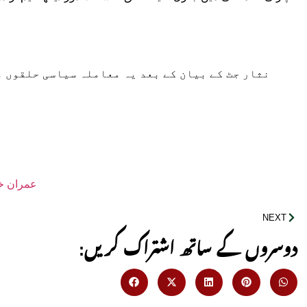
نثار جٹ کے بیان کے بعد یہ معاملہ سیاسی حلقوں م
عمران خا
NEXT
:دوسروں کے ساتھ اشتراک کریں