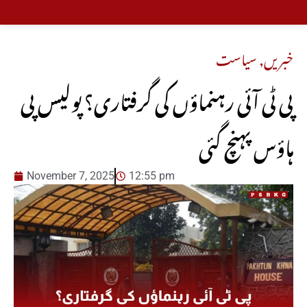
خبریں
,
سیاست
پی ٹی آئی رہنماؤں کی گرفتاری؟ پولیس پی
ہاؤس پہنچ گئی
November 7, 2025
12:55 pm