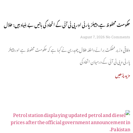
حکومت محفوظ ہے، پیپلز پارٹی اور پی ٹی آئی کے اتحاد کی باتیں بے بنیاد ہیں: طلال
چوہدری
August 7, 2026
No Comments
وفاقی وزیر مملکت برائے داخلہ طلال چوہدری نے کہا ہے کہ حکومت محفوظ ہے اور پیپلز
پارٹی و پی ٹی آئی کے درمیان اتحاد کی
مزید پڑھیں