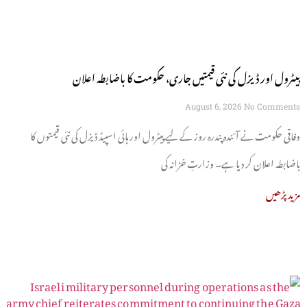
پیٹرول اور ڈیزل کی نئی قیمتیں جاری، حکومت کا باضابطہ اعلان
August 6, 2026
No Comments
وفاقی حکومت نے آئندہ پندرہ روز کے لیے پیٹرول اور ہائی اسپیڈ ڈیزل کی نئی قیمتوں کا
باضابطہ اعلان کر دیا ہے۔ وزارتِ خزانہ کی
مزید پڑھیں