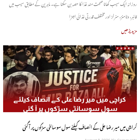
روزانہ ایک سیب کھانا صحت مند غذا کا حصہ بن سکتا ہے۔ ماہرین کے مطابق سیب میں
فائبر، وٹامنز، منرلز اور مختلف قدرتی غذائی اجزا
مزید پڑھیں
کراچی میں میر رضا علی کے انصاف کیلئے سول سوسائٹی سڑکوں پر آ گئی