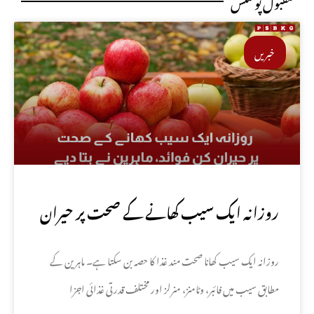
مقبول پوسٹس
خبریں
روزانہ ایک سیب کھانے کے صحت پر حیران
کن فوائد، ماہرین نے بتا دیے
روزانہ ایک سیب کھانا صحت مند غذا کا حصہ بن سکتا ہے۔ ماہرین کے
مطابق سیب میں فائبر، وٹامنز، منرلز اور مختلف قدرتی غذائی اجزا