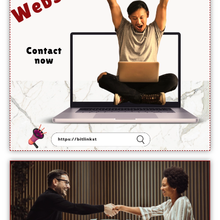
آبنائے
ہرمز جلد
کھل
جائے گی