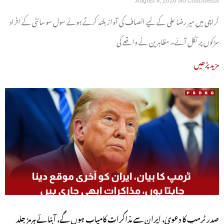
August 8, 2026
No Comments
کراچی میں میر رضا علی کے لیے انصاف کی آواز بلند کرتے ہوئے سول سوسائٹی کے افراد
سڑکوں پر نکل آئے۔ مظاہرین نے واقعے کی
مزید پڑھیں
صدر ٹرمپ کا دعویٰ، ایران سے مذاکرات کامیاب ہوں گے، آبنائے ہرمز جلد