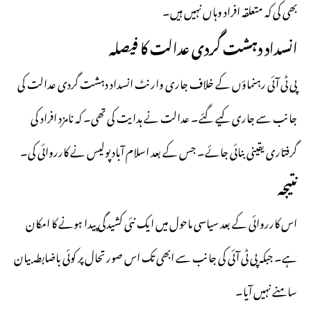
بھی کی کہ متعلقہ افراد وہاں نہیں ہیں۔
انسداد دہشت گردی عدالت کا فیصلہ
پی ٹی آئی رہنماؤں کے خلاف جاری وارنٹ انسداد دہشت گردی عدالت کی
جانب سے جاری کیے گئے۔ عدالت نے ہدایت کی تھی۔ کہ نامزد افراد کی
گرفتاری یقینی بنائی جائے۔ جس کے بعد اسلام آباد پولیس نے کارروائی کی۔
نتیجہ
اس کارروائی کے بعد سیاسی ماحول میں ایک نئی کشیدگی پیدا ہونے کا امکان
ہے۔ جبکہ پی ٹی آئی کی جانب سے ابھی تک اس صورتحال پر کوئی باضابطہ بیان
سامنے نہیں آیا۔