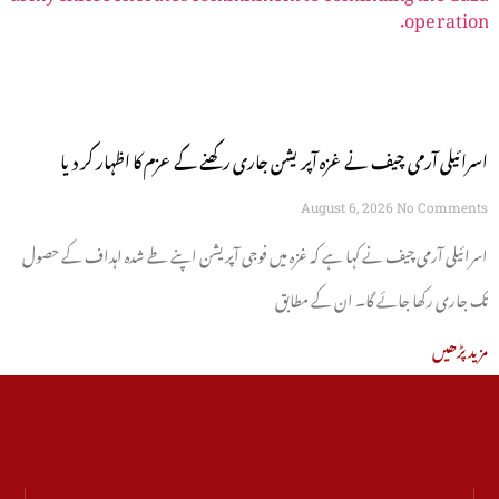
اسرائیلی آرمی چیف نے غزہ آپریشن جاری رکھنے کے عزم کا اظہار کر دیا
August 6, 2026
No Comments
اسرائیلی آرمی چیف نے کہا ہے کہ غزہ میں فوجی آپریشن اپنے طے شدہ اہداف کے حصول
تک جاری رکھا جائے گا۔ ان کے مطابق
مزید پڑھیں