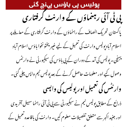
پی ٹی آئی رہنماؤں کے وارنٹ گرفتاری
پاکستان تحریک انصاف کے رہنماؤں کے وارنٹ گرفتاری کے معاملے پر
اسلام آباد پولیس وارنٹ کی تعمیل کے لیے
خیبرپختونخوا ہاؤس
اسلام آباد
پہنچی۔ پولیس کی آمد کے دوران کے پی ہاؤس کی سیکیورٹی نے وارنٹس
وصول کیے اور معلومات حاصل کرنے کے بعد پولیس ٹیم واپس چلی گئی۔
وارنٹس کی تعمیل اور پولیس کی واپسی
ذرائع کے مطابق پولیس ٹیم نے سیکیورٹی سے پی ٹی آئی رہنما سہیل آفریدی
اور جنید اکبر سے متعلق تفصیلات معلوم کیں۔ وارنٹ کی باقاعدہ تعمیل کے