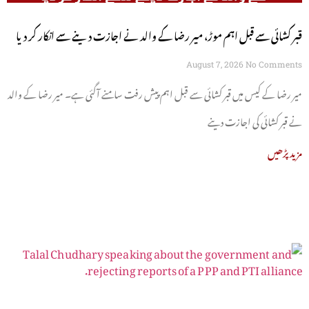
قبر کشائی سے قبل اہم موڑ، میر رضا کے والد نے اجازت دینے سے انکار کر دیا
August 7, 2026
No Comments
میر رضا کے کیس میں قبر کشائی سے قبل اہم پیش رفت سامنے آگئی ہے۔ میر رضا کے والد
نے قبر کشائی کی اجازت دینے
مزید پڑھیں