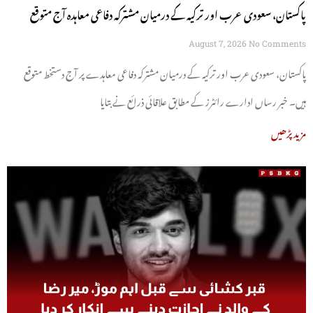
پاکستان، سعودی عرب اور ترکیہ کے درمیان مشترکہ دفاعی معاہدہ آج متوقع
August 7, 2026
No Comments
پاکستان، سعودی عرب اور ترکیہ کے درمیان مشترکہ دفاعی معاہدے پر آج دستخط متوقع
ہیں۔ خبر رساں ادارے رائٹرز کے مطابق علاقائی ذرائع نے بتایا
مزید پڑھیں