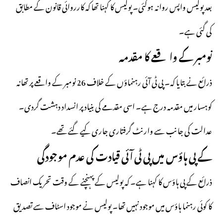
بعد پولیس واپس روانہ ہوگئی۔ پولیس کا کہنا تھا کہ کارروائی قانون کے مطابق
کی گئی ہے۔
نومبر کے واقعے کا مقدمہ
ذرائع نے بتایا کہ۔ پی ٹی آئی رہنماؤں کے خلاف 26 نومبر کے واقعے پر تھانہ
کوہسار میں مقدمہ درج ہے۔ اسی مقدمے کی بنیاد پر انسداد دہشت گردی۔
عدالت کی جانب سے وارنٹ گرفتاری جاری کیے گئے تھے۔
کے پی ہاؤس میں پی ٹی آئی قیادت کی عدم موجودگی
ذرائع کے پی ہاؤس کا کہنا ہے۔ کہ پولیس کے پہنچنے کے وقت تحریک انصاف
کا کوئی رہنما ہاؤس میں موجود نہیں تھا۔ پولیس نے موجود اسٹاف سے تصدیق