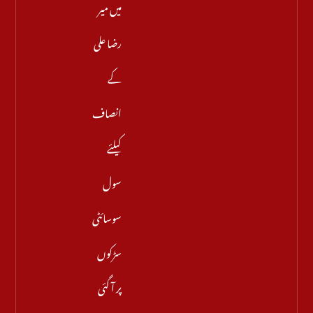
میں میر
رضا علی
کے
انصاف
کیلئے
سول
سوسائٹی
سڑکوں
پر آ گئی