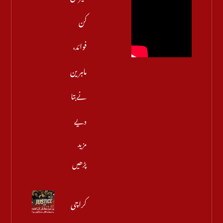
کن
فوائد،
ماہرین
نے بتا
دیے
مزید
پڑھیں
کراچی