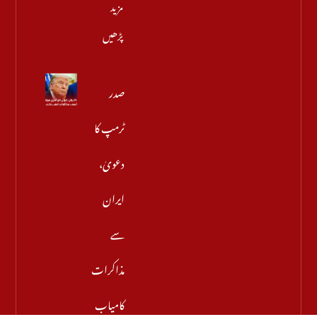
مزید
پڑھیں
صدر
ٹرمپ کا
دعویٰ،
ایران
سے
مذاکرات
کامیاب