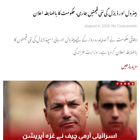
پیٹرول اور ڈیزل کی نئی قیمتیں جاری، حکومت کا باضابطہ اعلان
August 6, 2026
No Comments
وفاقی حکومت نے آئندہ پندرہ روز کے لیے پیٹرول اور ہائی اسپیڈ ڈیزل کی نئی قیمتوں کا
باضابطہ اعلان کر دیا ہے۔ وزارتِ خزانہ کی
مزید پڑھیں