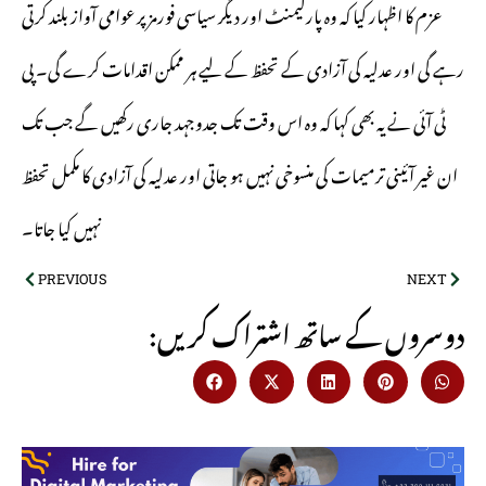
عزم کا اظہار کیا کہ وہ پارلیمنٹ اور دیگر سیاسی فورمز پر عوامی آواز بلند کرتی
رہے گی اور عدلیہ کی آزادی کے تحفظ کے لیے ہر ممکن اقدامات کرے گی۔ پی
ٹی آئی نے یہ بھی کہا کہ وہ اس وقت تک جدوجہد جاری رکھیں گے جب تک
ان غیر آئینی ترمیمات کی منسوخی نہیں ہو جاتی اور عدلیہ کی آزادی کا مکمل تحفظ
نہیں کیا جاتا۔
PREVIOUS
NEXT
:دوسروں کے ساتھ اشتراک کریں