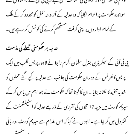
موجودہ حکومت پر الزام لگایا کہ وہ عدلیہ کے آزادانہ عمل کو محدود کر کے ملک
کے تمام اداروں پر اپنی گرفت مستحکم کرنے کی کوشش کر رہے ہیں۔
عدلیہ پر حکومتی حملے کی مذمت
پی ٹی آئی کے سیکریٹری جنرل سلمان اکرم راجا نے لاہور پریس کلب میں ایک
پریس کانفرنس کے دوران حکومت کی جانب سے عدلیہ پر کیے گئے حملوں کو
شدید تنقید کا نشانہ بنایا۔ ان کا کہنا تھا کہ حکومت نے چھ اہم بل پاس کر کے
سپریم کورٹ میں مزید 17 ججوں کی تقرری کے ذریعے عدلیہ کو اسٹیبلشمنٹ کے
کنٹرول میں کر لیا ہے۔ انہوں نے کہا کہ اس اقدام سے سپریم کورٹ اور ہائی