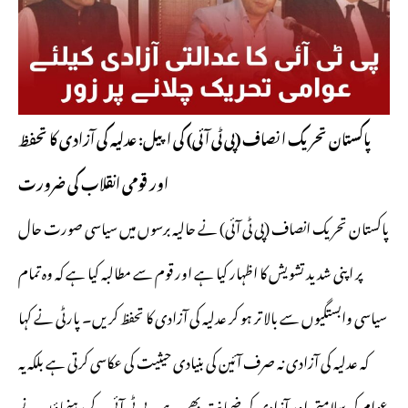
پاکستان تحریک انصاف (پی ٹی آئی) کی اپیل: عدلیہ کی آزادی کا تحفظ
اور قومی انقلاب کی ضرورت
پاکستان تحریک انصاف (پی ٹی آئی) نے حالیہ برسوں میں سیاسی صورت حال
پر اپنی شدید تشویش کا اظہار کیا ہے اور قوم سے مطالبہ کیا ہے کہ وہ تمام
سیاسی وابستگیوں سے بالا تر ہو کر عدلیہ کی آزادی کا تحفظ کریں۔ پارٹی نے کہا
کہ عدلیہ کی آزادی نہ صرف آئین کی بنیادی حیثیت کی عکاسی کرتی ہے بلکہ یہ
عوام کی سلامتی اور آزادی کی ضمانت بھی ہے۔ پی ٹی آئی کے رہنماؤں نے