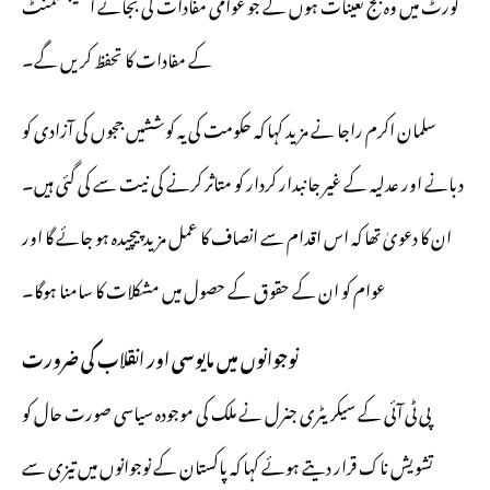
کورٹ میں وہ جج تعینات ہوں گے جو عوامی مفادات کی بجائے اسٹیبلشمنٹ
کے مفادات کا تحفظ کریں گے۔
سلمان اکرم راجا نے مزید کہا کہ حکومت کی یہ کوششیں ججوں کی آزادی کو
دبانے اور عدلیہ کے غیر جانبدار کردار کو متاثر کرنے کی نیت سے کی گئی ہیں۔
ان کا دعویٰ تھا کہ اس اقدام سے انصاف کا عمل مزید پیچیدہ ہو جائے گا اور
عوام کو ان کے حقوق کے حصول میں مشکلات کا سامنا ہوگا۔
نوجوانوں میں مایوسی اور انقلاب کی ضرورت
پی ٹی آئی کے سیکریٹری جنرل نے ملک کی موجودہ سیاسی صورت حال کو
تشویش ناک قرار دیتے ہوئے کہا کہ پاکستان کے نوجوانوں میں تیزی سے