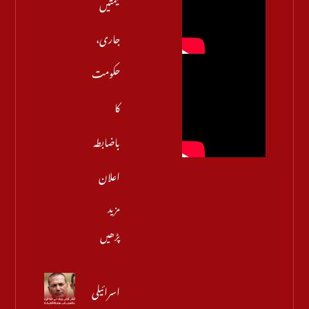
قیمتیں
جاری،
حکومت
کا
باضابطہ
اعلان
مزید
پڑھیں
اسرائیلی