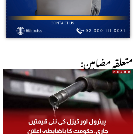
:متعلقہ مضامین