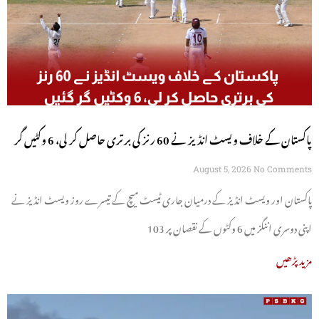
پاکستان کے خلاف ویسٹ انڈیز نے 60 رنز کی برتری حاصل کر لی، 6 وکٹیں گر
گئیں
August 5, 2026
No Comments
پاکستان اور ویسٹ انڈیز کے درمیان جاری ٹیسٹ میچ کے تیسرے روز ویسٹ انڈیز نے
اپنی دوسری اننگز میں 6 وکٹوں کے نقصان پر 103
مزید پڑھیں