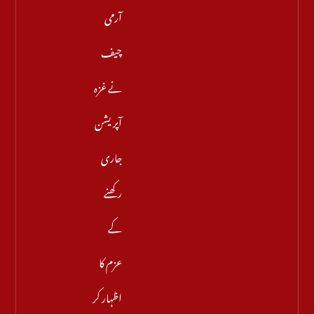
آرمی
چیف
نے غزہ
آپریشن
جاری
رکھنے
کے
عزم کا
اظہار کر