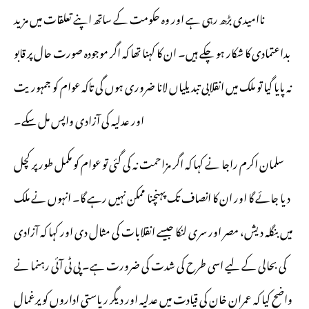
ناامیدی بڑھ رہی ہے اور وہ حکومت کے ساتھ اپنے تعلقات میں مزید
بداعتمادی کا شکار ہو چکے ہیں۔ ان کا کہنا تھا کہ اگر موجودہ صورت حال پر قابو
نہ پایا گیا تو ملک میں انقلابی تبدیلیاں لانا ضروری ہوں گی تاکہ عوام کو جمہوریت
اور عدلیہ کی آزادی واپس مل سکے۔
سلمان اکرم راجا نے کہا کہ اگر مزاحمت نہ کی گئی تو عوام کو مکمل طور پر کچل
دیا جائے گا اور ان کا انصاف تک پہنچنا ممکن نہیں رہے گا۔ انہوں نے ملک
میں بنگلہ دیش، مصر اور سری لنکا جیسے انقلابات کی مثال دی اور کہا کہ آزادی
کی بحالی کے لیے اسی طرح کی شدت کی ضرورت ہے۔ پی ٹی آئی رہنما نے
واضح کیا کہ عمران خان کی قیادت میں عدلیہ اور دیگر ریاستی اداروں کو یرغمال