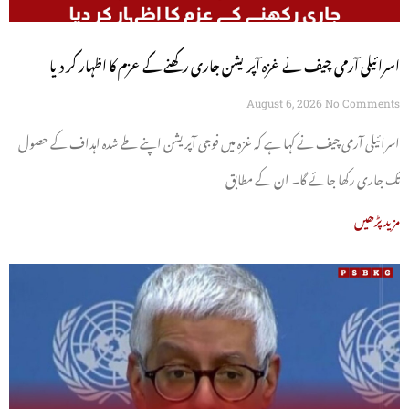
اسرائیلی آرمی چیف نے غزہ آپریشن جاری رکھنے کے عزم کا اظہار کر دیا
August 6, 2026
No Comments
اسرائیلی آرمی چیف نے کہا ہے کہ غزہ میں فوجی آپریشن اپنے طے شدہ اہداف کے حصول
تک جاری رکھا جائے گا۔ ان کے مطابق
مزید پڑھیں