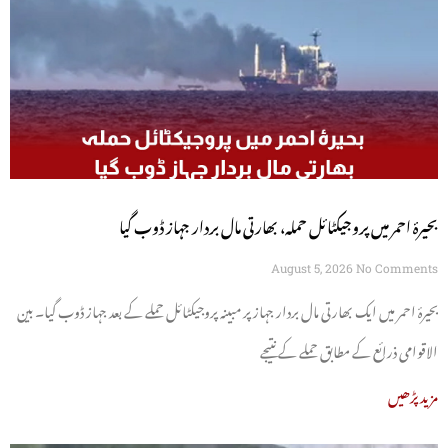
بحیرۂ احمر میں پروجیکٹائل حملہ، بھارتی مال بردار جہاز ڈوب گیا
August 5, 2026
No Comments
بحیرۂ احمر میں ایک بھارتی مال بردار جہاز پر مبینہ پروجیکٹائل حملے کے بعد جہاز ڈوب گیا۔ بین
الاقوامی ذرائع کے مطابق حملے کے نتیجے
مزید پڑھیں