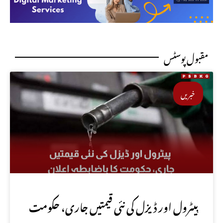
مقبول پوسٹس
خبریں
پیٹرول اور ڈیزل کی نئی قیمتیں جاری، حکومت