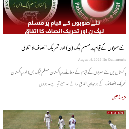
نئے صوبوں کے قیام پر مسلم لیگ (ن) اور تحریک انصاف کا اتفاق
August 5, 2026
No Comments
پاکستان میں نئے صوبوں کے قیام کے معاملے پر پاکستان مسلم لیگ (ن) اور پاکستان
تحریک انصاف کے درمیان اتفاق رائے سامنے آیا ہے۔ دونوں
مزید پڑھیں