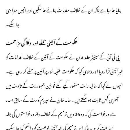
بنایا جا رہا ہے تاکہ ان کے خلاف مقدمات بنائے جا سکیں اور انہیں سزا دی
جا سکے۔
حکومت کے آئینی حملے اور وکلا کی مزاحمت
پی ٹی آئی کے سینیٹر حامد خان نے حکومت کے آئین کے خلاف اقدامات کو
غیر آئینی قرار دیا اور دعویٰ کیا کہ حکومت خفیہ طور پر آئین پر حملے کر رہی ہے۔
انہوں نے کہا کہ حالیہ رات منظور کیے گئے قوانین جمہوریت کے تابوت میں
آخری کیل ثابت ہو سکتے ہیں۔ حامد خان نے سپریم کورٹ کے سابق صدر
سے درخواست کی کہ وہ 26 ویں ترمیم کے خلاف دائر درخواستوں کی جلد
سماعت کریں، تاکہ اس ترمیم کی غیر آئینی نوعیت کو واضح کیا جا سکے۔