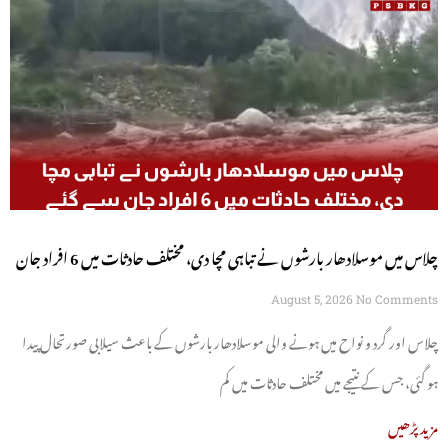
چلاس میں موسلادھار بارشوں نے تباہی مچا دی، مختلف حادثات میں 6 افراد جان
سے گئے
August 5, 2026
No Comments
چلاس اور گرد و نواح میں ہونے والی موسلادھار بارشوں کے باعث سیلابی صورتحال پیدا
ہو گئی، جس کے نتیجے میں مختلف حادثات میں کم
مزید پڑھیں