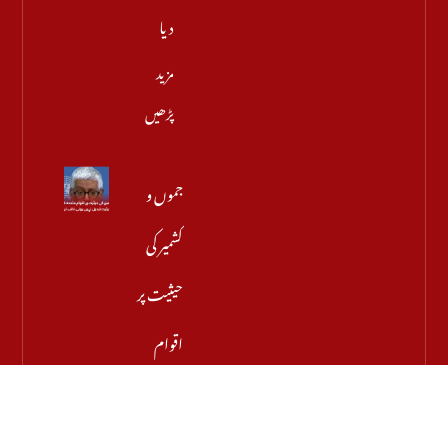
دیا
مزید
پڑھیں
جموں و
کشمیر کی
حیثیت پر
اقوام
متحدہ کی
قراردادوں