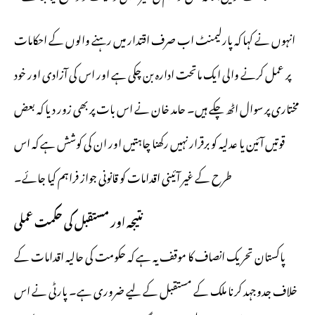
انہوں نے کہا کہ پارلیمنٹ اب صرف اقتدار میں رہنے والوں کے احکامات
پر عمل کرنے والی ایک ماتحت ادارہ بن چکی ہے اور اس کی آزادی اور خود
مختاری پر سوال اٹھ چکے ہیں۔ حامد خان نے اس بات پر بھی زور دیا کہ بعض
قوتیں آئین یا عدلیہ کو برقرار نہیں رکھنا چاہتیں اور ان کی کوشش ہے کہ اس
طرح کے غیر آئینی اقدامات کو قانونی جواز فراہم کیا جائے۔
نتیجہ اور مستقبل کی حکمت عملی
پاکستان تحریک انصاف کا موقف یہ ہے کہ حکومت کی حالیہ اقدامات کے
خلاف جدوجہد کرنا ملک کے مستقبل کے لیے ضروری ہے۔ پارٹی نے اس