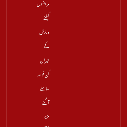
مریضوں
کیلئے
ورزش
کے
حیران
کن فوائد
سامنے
آگئے
مزید
پڑھیں