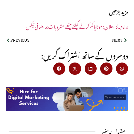
مزید پڑھیں
برطانیہ کا اعلان: موٹاپا کم کرنے کیلئے میٹھے مشروبات پر اضافی ٹیکس
PREVIOUS
NEXT
:دوسروں کے ساتھ اشتراک کریں
مقبول پوسٹس