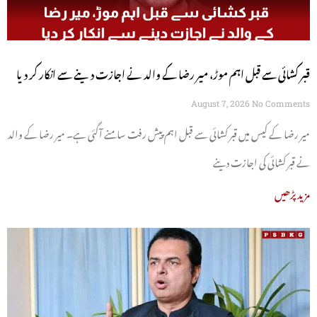
قبر کشائی سے قبل اہم موڑ، میر رضا کے والد نے اجازت دینے سے انکار کر دیا
August 7, 2026
No Comments
میر رضا کے کیس میں قبر کشائی سے قبل اہم پیش رفت سامنے آگئی ہے۔ میر رضا کے والد
نے قبر کشائی کی اجازت دینے
مزید پڑھیں