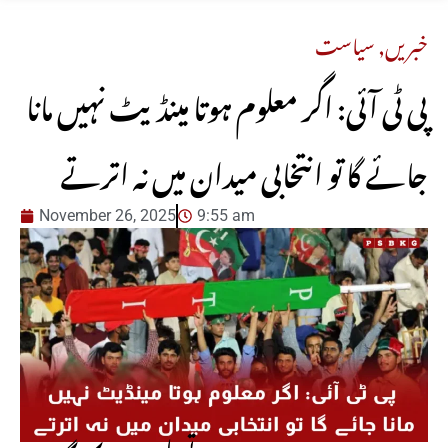
خبریں
,
سیاست
پی ٹی آئی: اگر معلوم ہوتا مینڈیٹ نہیں مانا
جائے گا تو انتخابی میدان میں نہ اترتے
November 26, 2025
9:55 am