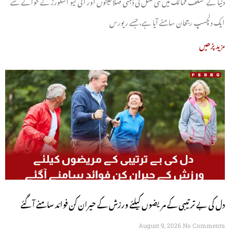
دنیا کے مختلف ممالک میں نئی نسل کی ذہنی صلاحیتوں اور آئی کیو اسکورز کے حوالے سے
ایک دلچسپ رجحان سامنے آیا ہے، جسے ریورس
مزید پڑھیں
دل کی بے ترتیبی کے مریضوں کیلئے ورزش کے حیران کن فوائد سامنے آگئے
August 9, 2026
No Comments