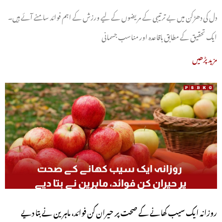
دل کی دھڑکن میں بے ترتیبی کے مریضوں کے لیے ورزش کے اہم فوائد سامنے آئے ہیں۔
ایک تحقیق کے مطابق باقاعدہ اور مناسب جسمانی
مزید پڑھیں
روزانہ ایک سیب کھانے کے صحت پر حیران کن فوائد، ماہرین نے بتا دیے