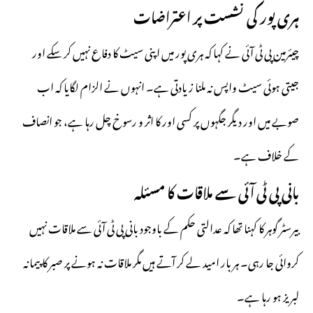
ہری پور کی نشست پر اعتراضات
چیئرمین پی ٹی آئی نے کہا کہ ہری پور میں اپنی سیٹ کا دفاع نہیں کر سکے اور
جیتی ہوئی سیٹ واپس نہ ملنا زیادتی ہے۔ انہوں نے الزام لگایا کہ اب
صوبے میں اور دیگر جگہوں پر کسی اور کا اثر و رسوخ چل رہا ہے، جو انصاف
کے خلاف ہے۔
بانی پی ٹی آئی سے ملاقات کا مسئلہ
بیرسٹر گوہر کا کہنا تھا کہ عدالتی حکم کے باوجود بانی پی ٹی آئی سے ملاقات نہیں
کروائی جا رہی۔ ہر بار امید لے کر آتے ہیں مگر ملاقات نہ ہونے پر صبر کا پیمانہ
لبریز ہو رہا ہے۔