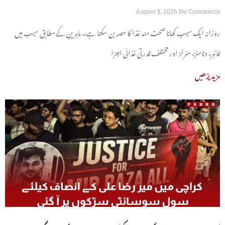
August 8, 2026
No Comments
روزانہ ایک سیب کھانا صحت مند غذا کا حصہ بن سکتا ہے۔ ماہرین کے مطابق سیب میں
فائبر، وٹامنز، منرلز اور مختلف قدرتی غذائی اجزا
مزید پڑھیں