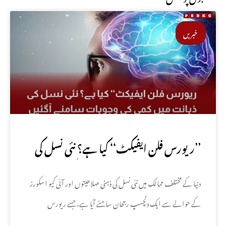
خبریں
’’ریورس فلن ایفیکٹ‘‘ کیا ہے؟ نئی نسل کی
ذہانت میں کمی کی وجوہات سامنے آگئیں
دنیا کے مختلف ممالک میں نئی نسل کی ذہنی صلاحیتوں اور آئی کیو اسکورز
کے حوالے سے ایک دلچسپ رجحان سامنے آیا ہے، جسے ریورس