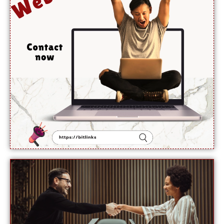
فوائد،
ماہرین
نے بتا
دیے