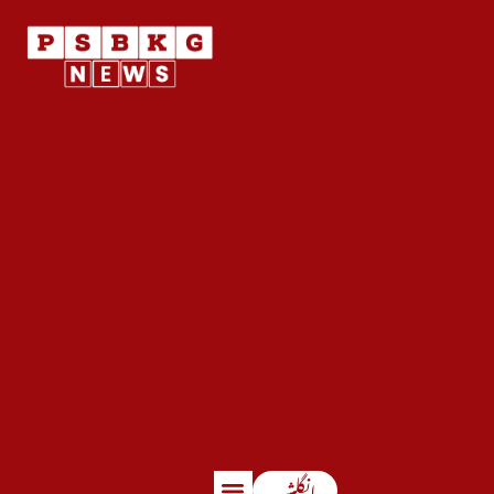
انگلش