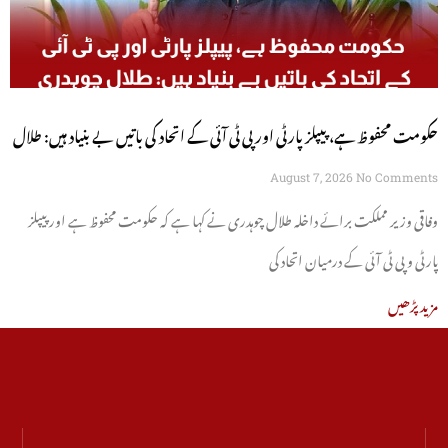
حکومت محفوظ ہے، پیپلز پارٹی اور پی ٹی آئی کے اتحاد کی باتیں بے بنیاد ہیں: طلال
چوہدری
August 7, 2026
No Comments
وفاقی وزیر مملکت برائے داخلہ طلال چوہدری نے کہا ہے کہ حکومت محفوظ ہے اور پیپلز
پارٹی و پی ٹی آئی کے درمیان اتحاد کی
مزید پڑھیں