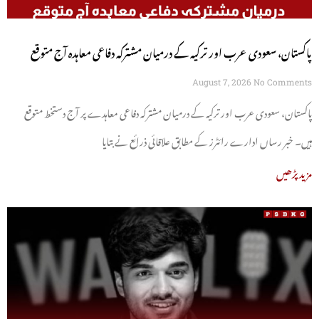
پاکستان، سعودی عرب اور ترکیہ کے درمیان مشترکہ دفاعی معاہدہ آج متوقع
August 7, 2026
No Comments
پاکستان، سعودی عرب اور ترکیہ کے درمیان مشترکہ دفاعی معاہدے پر آج دستخط متوقع
ہیں۔ خبر رساں ادارے رائٹرز کے مطابق علاقائی ذرائع نے بتایا
مزید پڑھیں