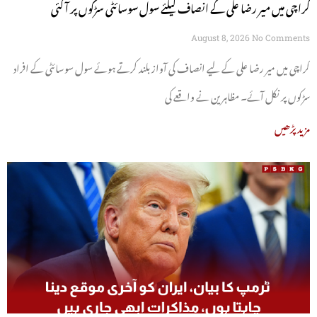
کراچی میں میر رضا علی کے انصاف کیلئے سول سوسائٹی سڑکوں پر آ گئی
August 8, 2026
No Comments
کراچی میں میر رضا علی کے لیے انصاف کی آواز بلند کرتے ہوئے سول سوسائٹی کے افراد
سڑکوں پر نکل آئے۔ مظاہرین نے واقعے کی
مزید پڑھیں