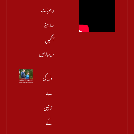
وجوہات
سامنے
آگئیں
مزید پڑھیں
دل کی
بے
ترتیبی
کے