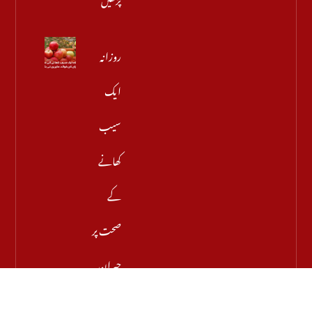
روزانہ
ایک
سیب
کھانے
کے
صحت پر
حیران
کن