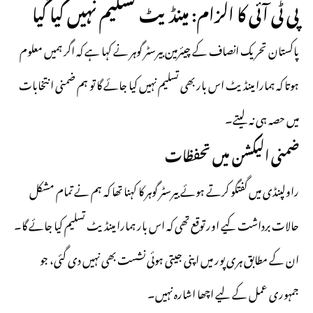
پی ٹی آئی کا الزام: مینڈیٹ تسلیم نہیں کیا گیا
پاکستان تحریک انصاف کے چیئرمین بیرسٹر گوہر نے کہا ہے کہ اگر ہمیں معلوم
ہوتا کہ ہمارا مینڈیٹ اس بار بھی تسلیم نہیں کیا جائے گا تو ہم ضمنی انتخابات
میں حصہ ہی نہ لیتے۔
ضمنی الیکشن میں تحفظات
راولپنڈی میں گفتگو کرتے ہوئے بیرسٹر گوہر کا کہنا تھا کہ ہم نے تمام مشکل
حالات برداشت کیے اور توقع تھی کہ اس بار ہمارا مینڈیٹ تسلیم کیا جائے گا۔
ان کے مطابق ہری پور میں اپنی جیتی ہوئی نشست بھی نہیں دی گئی، جو
جمہوری عمل کے لیے اچھا اشارہ نہیں۔