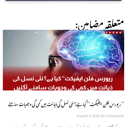
:متعلقہ مضامین
’’ریورس فلن ایفیکٹ‘‘ کیا ہے؟ نئی نسل کی ذہانت میں کمی کی وجوہات سامنے
آگئیں
August 9, 2026
No Comments