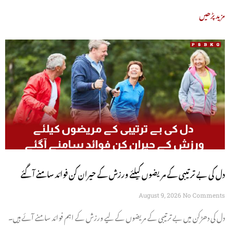
مزید پڑھیں
دل کی بے ترتیبی کے مریضوں کیلئے ورزش کے حیران کن فوائد سامنے آگئے
August 9, 2026
No Comments
دل کی دھڑکن میں بے ترتیبی کے مریضوں کے لیے ورزش کے اہم فوائد سامنے آئے ہیں۔