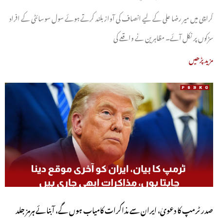
کراچی میں میر رضا علی کے لیے انصاف کی آواز بلند کرتے ہوئے سول سوسائٹی کے افراد
سڑکوں پر نکل آئے۔ مظاہرین نے واقعے کی
مزید پڑھیں
صدر ٹرمپ کا دعویٰ، ایران سے مذاکرات کامیاب ہوں گے، آبنائے ہرمز جلد