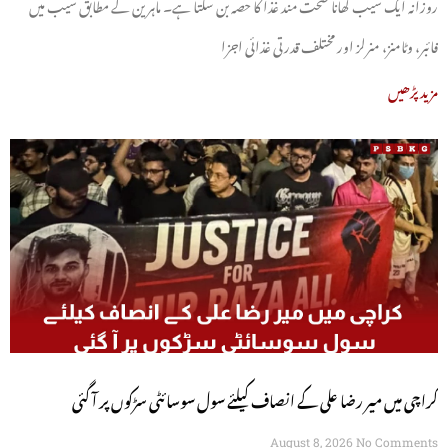
روزانہ ایک سیب کھانا صحت مند غذا کا حصہ بن سکتا ہے۔ ماہرین کے مطابق سیب میں
فائبر، وٹامنز، منرلز اور مختلف قدرتی غذائی اجزا
مزید پڑھیں
کراچی میں میر رضا علی کے انصاف کیلئے سول سوسائٹی سڑکوں پر آ گئی
August 8, 2026
No Comments