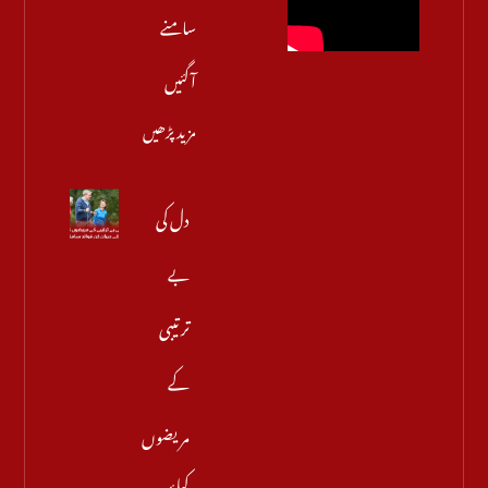
سامنے
آگئیں
مزید پڑھیں
دل کی
بے
ترتیبی
کے
مریضوں