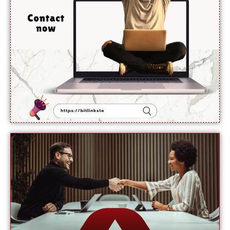
ماہرین
نے بتا
دیے