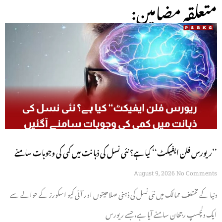
:متعلقہ مضامین
’’ریورس فلن ایفیکٹ‘‘ کیا ہے؟ نئی نسل کی ذہانت میں کمی کی وجوہات سامنے
آگئیں
August 9, 2026
No Comments
دنیا کے مختلف ممالک میں نئی نسل کی ذہنی صلاحیتوں اور آئی کیو اسکورز کے حوالے سے
ایک دلچسپ رجحان سامنے آیا ہے، جسے ریورس