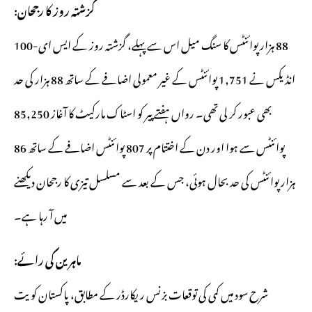
گزشتہ روز کا رجحان:
88 ہزار پوائنٹس کا سنگ میل اس سے پہلے، گزشتہ روز کے ایس ای-100
انڈیکس نے 1,751 پوائنٹس کے غیر معمولی اضافے کے ساتھ 88 ہزار کی حد
بھی عبور کر لی تھی۔ رواں ہفتے پیر کو اسٹاک مارکیٹ کا آغاز 85,250
پوائنٹس سے ہوا اور دن کے اختتام پر 807 پوائنٹس اضافے کے ساتھ 86
ہزار پوائنٹس کی حد بحال ہوئی، جس کے بعد سے مسلسل تیزی کا رجحان دیکھنے
میں آ رہا ہے۔
ماہرین کی رائے:
شرح سود میں کمی کی توقعات بزنس ریکارڈر کے مطابق، پاکستان کویت