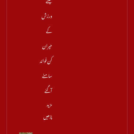
کیلئے
ورزش
کے
حیران
کن فوائد
سامنے
آگئے
مزید
پڑھیں