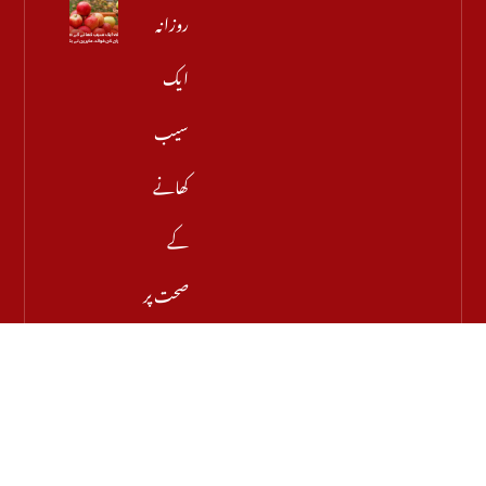
روزانہ
ایک
سیب
کھانے
کے
صحت پر
حیران
کن
فوائد،