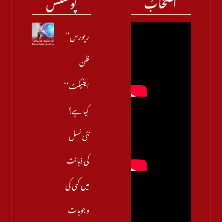
انتخاب
پوسٹس
’’ریورس
فلن
ایفیکٹ‘‘
کیا ہے؟
نئی نسل
کی ذہانت
میں کمی کی
وجوہات