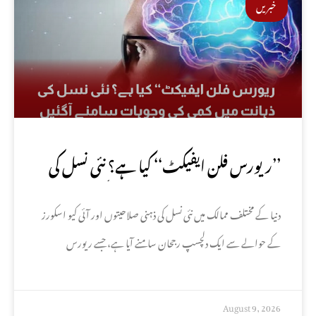
خبریں
’’ریورس فلن ایفیکٹ‘‘ کیا ہے؟ نئی نسل کی
ذہانت میں کمی کی وجوہات سامنے آگئیں
دنیا کے مختلف ممالک میں نئی نسل کی ذہنی صلاحیتوں اور آئی کیو اسکورز
کے حوالے سے ایک دلچسپ رجحان سامنے آیا ہے، جسے ریورس
August 9, 2026