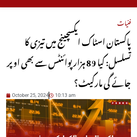
فنیات
پاکستان اسٹاک ایکسچینج میں تیزی کا
تسلسل: کیا 89 ہزار پوائنٹس سے بھی اوپر
جائے گی مارکیٹ؟
October 25, 2024
10:13 am