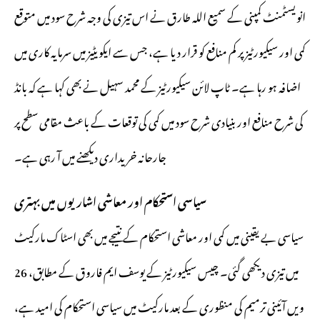
انویسٹمنٹ کمپنی کے سمیع اللہ طارق نے اس تیزی کی وجہ شرح سود میں متوقع
کمی اور سیکیورٹیز پر کم منافع کو قرار دیا ہے، جس سے ایکویٹیز میں سرمایہ کاری میں
اضافہ ہو رہا ہے۔ ٹاپ لائن سیکیورٹیز کے محمد سہیل نے بھی کہا ہے کہ بانڈ
کی شرح منافع اور بنیادی شرح سود میں کمی کی توقعات کے باعث مقامی سطح پر
جارحانہ خریداری دیکھنے میں آ رہی ہے۔
سیاسی استحکام اور معاشی اشاریوں میں بہتری
سیاسی بے یقینی میں کمی اور معاشی استحکام کے نتیجے میں بھی اسٹاک مارکیٹ
میں تیزی دیکھی گئی۔ چیس سیکیورٹیز کے یوسف ایم فاروق کے مطابق، 26
ویں آئینی ترمیم کی منظوری کے بعد مارکیٹ میں سیاسی استحکام کی امید ہے،