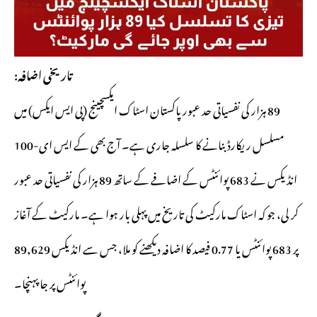
تاریخی اضافہ:
89 ہزار کی نفسیاتی حد عبور پاکستان اسٹاک ایکسچینج (پی ایس ایکس) میں
مسلسل ریکارڈ بنانے کا سلسلہ جاری ہے۔ آج بھی کے ایس ای-100
انڈیکس نے 683 پوائنٹس کے اضافے کے ساتھ 89 ہزار کی نفسیاتی حد عبور
کر لی، جو کہ اسٹاک مارکیٹ کی تاریخ میں پہلی بار ہوا ہے۔ مارکیٹ کے آغاز
پر 683 پوائنٹس یا 0.77 فیصد کا اضافہ دیکھنے کو ملا، جس سے انڈیکس 89,629
پوائنٹس پر جا پہنچا۔