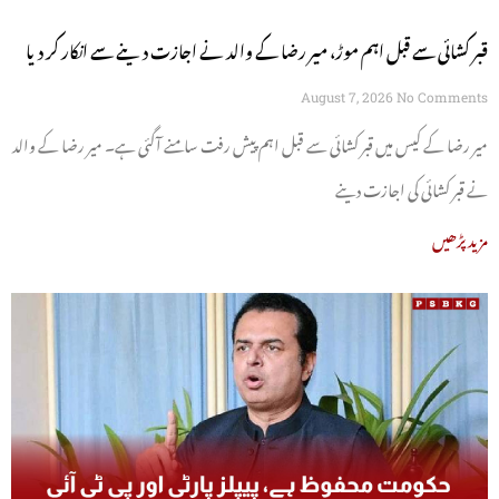
قبر کشائی سے قبل اہم موڑ، میر رضا کے والد نے اجازت دینے سے انکار کر دیا
August 7, 2026
No Comments
میر رضا کے کیس میں قبر کشائی سے قبل اہم پیش رفت سامنے آگئی ہے۔ میر رضا کے والد
نے قبر کشائی کی اجازت دینے
مزید پڑھیں