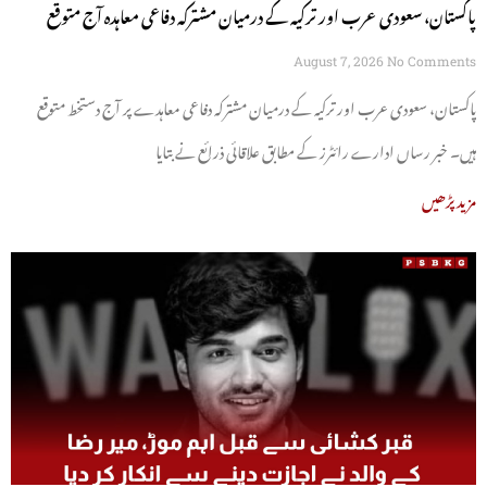
پاکستان، سعودی عرب اور ترکیہ کے درمیان مشترکہ دفاعی معاہدہ آج متوقع
August 7, 2026
No Comments
پاکستان، سعودی عرب اور ترکیہ کے درمیان مشترکہ دفاعی معاہدے پر آج دستخط متوقع
ہیں۔ خبر رساں ادارے رائٹرز کے مطابق علاقائی ذرائع نے بتایا
مزید پڑھیں